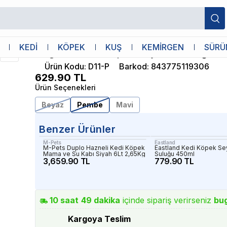
luğu 400ml Pembe
Diğer
KEDİ
KÖPEK
KUŞ
KEMİRGEN
SÜRÜ
Dogness Kedi Köpek Seyahat Suluğu 
Ürün Kodu
:
D11-P
Barkod
:
843775119306
629.90
TL
Ürün Seçenekleri
Beyaz
Pembe
Mavi
Benzer Ürünler
M-Pets
Eastland
M-Pets Duplo Hazneli Kedi Köpek
Eastland Kedi Köpek Se
Mama ve Su Kabı Siyah 6Lt 2,65Kg
Suluğu 450ml
3,659.90 TL
779.90 TL
10
saat
49
dakika
içinde sipariş verirseniz
bu
Kargoya Teslim