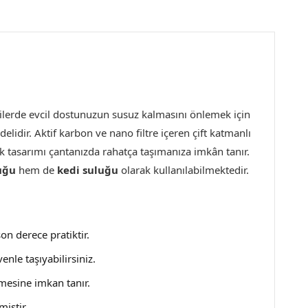
ilerde evcil dostunuzun susuz kalmasını önlemek için
lidir. Aktif karbon ve nano filtre içeren çift katmanlı
ak tasarımı çantanızda rahatça taşımanıza imkân tanır.
uğu
hem de
kedi suluğu
olarak kullanılabilmektedir.
on derece pratiktir.
enle taşıyabilirsiniz.
çmesine imkan tanır.
miştir.