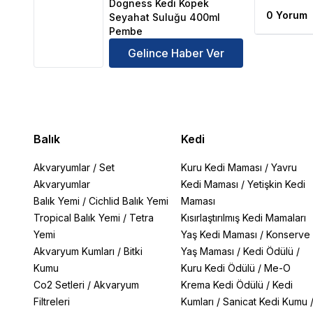
Dogness Kedi Köpek
0 Yorum
Seyahat Suluğu 400ml
Pembe
Gelince Haber Ver
Balık
Kedi
Akvaryumlar
/
Set
Kuru Kedi Maması
/
Yavru
Akvaryumlar
Kedi Maması
/
Yetişkin Kedi
Balık Yemi
/
Cichlid Balık Yemi
Maması
Tropical Balık Yemi
/
Tetra
Kısırlaştırılmış Kedi Mamaları
Yemi
Yaş Kedi Maması
/
Konserve
Akvaryum Kumları
/
Bitki
Yaş Maması
/
Kedi Ödülü
/
Kumu
Kuru Kedi Ödülü
/
Me-O
Co2 Setleri
/
Akvaryum
Krema Kedi Ödülü
/
Kedi
Filtreleri
Kumları
/
Sanicat Kedi Kumu