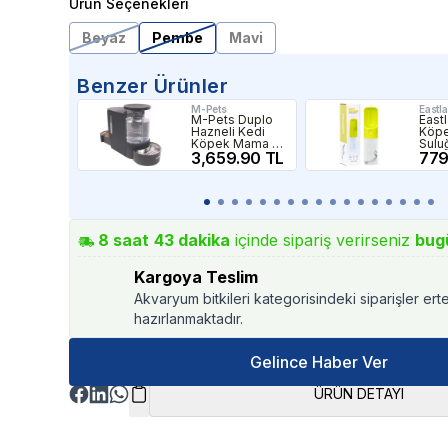
Ürün Seçenekleri
Beyaz
Pembe
Mavi
Benzer Ürünler
M-Pets
Eastl
M-Pets Duplo
East
Hazneli Kedi
Köpe
Köpek Mama ve
Sulu
Su Kabı Siyah
3,659.90 TL
779
6Lt 2,65Kg
8
saat
43
dakika
içinde sipariş verirseniz
bug
Kargoya Teslim
Akvaryum bitkileri kategorisindeki siparişler ert
hazırlanmaktadır.
Gelince Haber Ver
ÜRÜN DETAYI