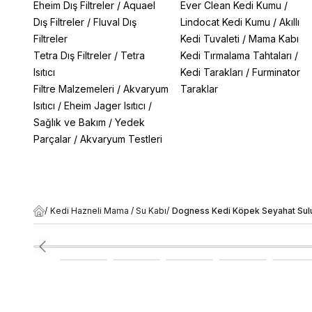
Eheim Dış Filtreler
/
Aquael
Ever Clean Kedi Kumu
/
Dış Filtreler
/
Fluval Dış
Lindocat Kedi Kumu
/
Akıllı
Filtreler
Kedi Tuvaleti
/
Mama Kabı
Tetra Dış Filtreler
/
Tetra
Kedi Tırmalama Tahtaları
/
Isıtıcı
Kedi Tarakları
/
Furminator
Filtre Malzemeleri
/
Akvaryum
Taraklar
Isıtıcı
/
Eheim Jager Isıtıcı
/
Sağlık ve Bakım
/
Yedek
Parçalar
/
Akvaryum Testleri
/
Kedi Hazneli Mama / Su Kabı
/
Dogness Kedi Köpek Seyahat Su