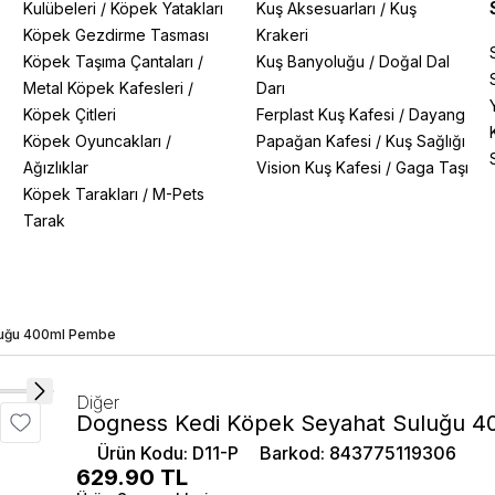
Kulübeleri
/
Köpek Yatakları
Kuş Aksesuarları
/
Kuş
Köpek Gezdirme Tasması
Krakeri
Köpek Taşıma Çantaları
/
Kuş Banyoluğu
/
Doğal Dal
Metal Köpek Kafesleri
/
Darı
Köpek Çitleri
Ferplast Kuş Kafesi
/
Dayang
Köpek Oyuncakları
/
Papağan Kafesi
/
Kuş Sağlığı
Ağızlıklar
Vision Kuş Kafesi
/
Gaga Taşı
Köpek Tarakları
/
M-Pets
Tarak
luğu 400ml Pembe
Diğer
Dogness Kedi Köpek Seyahat Suluğu 
Ürün Kodu
:
D11-P
Barkod
:
843775119306
629.90
TL