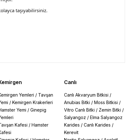
olayca taşıyabilirsiniz.
Kemirgen
Canlı
Kemirgen Yemleri
/
Tavşan
Canlı Akvaryum Bitkisi
/
Yemi
/
Kemirgen Krakerleri
Anubias Bitki
/
Moss Bitkisi
/
Hamster Yemi
/
Ginepig
Vitro Canlı Bitki
/
Zemin Bitki
/
Yemleri
Salyangoz
/
Elma Salyangoz
Tavşan Kafesi
/
Hamster
Karides
/
Canlı Karides
/
Kafesi
Kerevit
Ginepig Kafesi
/
Hamster
Nerite Salyangoz
/
Axolotl