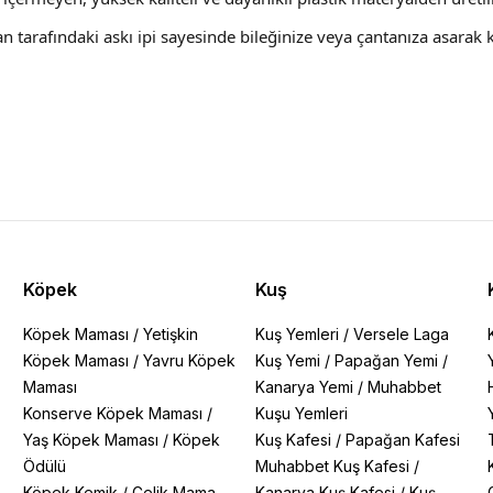
an tarafındaki askı ipi sayesinde bileğinize veya çantanıza asarak k
Köpek
Kuş
Köpek Maması
/
Yetişkin
Kuş Yemleri
/
Versele Laga
Köpek Maması
/
Yavru Köpek
Kuş Yemi
/
Papağan Yemi
/
Maması
Kanarya Yemi
/
Muhabbet
Konserve Köpek Maması
/
Kuşu Yemleri
Yaş Köpek Maması
/
Köpek
Kuş Kafesi
/
Papağan Kafesi
Ödülü
Muhabbet Kuş Kafesi
/
Köpek Kemik
/
Çelik Mama
Kanarya Kuş Kafesi
/
Kuş