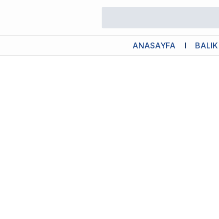
/
Kedi Hazneli Mama / Su Kabı
/
Dogness Kedi Köpek Seyahat Su
ANASAYFA
BALIK