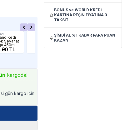
BONUS ve WORLD KREDİ
KARTINA PEŞİN FİYATINA 3
TAKSİT
and
Pawgether
Şıma
ŞİMDİ AL %1 KADAR PARA PUAN
land Kedi
Pawgether Pure
Şım
KAZAN
k Seyahat
Travel 1 4in1
Akıl
ğu 450ml
Fonksiyonel
Kö
.90 TL
Seyahat Suluğu
434.90 TL
Kab
2,
300ml
ün
kargoda!
esi gün kargo için