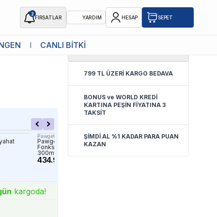
2
FIRSATLAR
YARDIM
HESAP
SEPET
NGEN
CANLI BİTKİ
5.0
(
1 Yorum
)
400ml Pembe
799 TL ÜZERİ KARGO BEDAVA
BONUS ve WORLD KREDİ
KARTINA PEŞİN FİYATINA 3
TAKSİT
ŞİMDİ AL %1 KADAR PARA PUAN
Pawgether
Şımart
yahat
Pawgether Pure Travel 1 4in1
Şımart 6 Hazneli Akıllı Ke
KAZAN
Fonksiyonel Seyahat Suluğu
Mama Kabı
300ml
2,299.90 TL
434.90 TL
gün
kargoda!