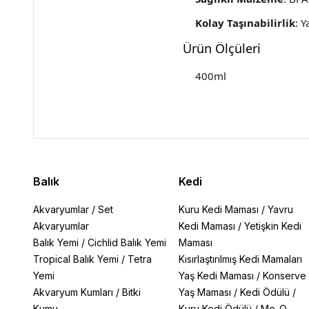
Kolay Taşınabilirlik
: Y
Ürün Ölçüleri
400ml
Balık
Kedi
Akvaryumlar
/
Set
Kuru Kedi Maması
/
Yavru
Akvaryumlar
Kedi Maması
/
Yetişkin Kedi
Balık Yemi
/
Cichlid Balık Yemi
Maması
Tropical Balık Yemi
/
Tetra
Kısırlaştırılmış Kedi Mamaları
Yemi
Yaş Kedi Maması
/
Konserve
Akvaryum Kumları
/
Bitki
Yaş Maması
/
Kedi Ödülü
/
Kumu
Kuru Kedi Ödülü
/
Me-O