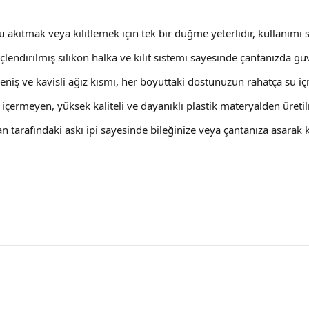
u akıtmak veya kilitlemek için tek bir düğme yeterlidir, kullanımı s
çlendirilmiş silikon halka ve kilit sistemi sayesinde çantanızda güv
Geniş ve kavisli ağız kısmı, her boyuttaki dostunuzun rahatça su i
 içermeyen, yüksek kaliteli ve dayanıklı plastik materyalden üretil
an tarafındaki askı ipi sayesinde bileğinize veya çantanıza asarak k
Ürün Yorumları