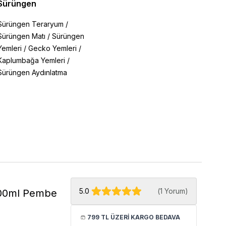
Sürüngen
Sürüngen Teraryum
/
Sürüngen Matı
/
Sürüngen
Yemleri
/
Gecko Yemleri
/
Kaplumbağa Yemleri
/
Sürüngen Aydınlatma
5.0
(
1 Yorum
)
400ml Pembe
799 TL ÜZERİ KARGO BEDAVA