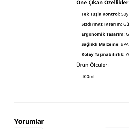
Öne Çıkan Özellikler
Tek Tuşla Kontrol
: Suy
Sızdırmaz Tasarım
: Gü
Ergonomik Tasarım
: 
Sağlıklı Malzeme
: BPA
Kolay Taşınabilirlik
: Y
Ürün Ölçüleri
400ml
Yorumlar
Dogness Kedi Köpek Seyahat Suluğu 400ml Pembe 