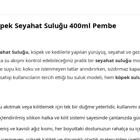
öpek Seyahat Suluğu 400ml Pembe
ahat Suluğu
,
köpek ve kedilerle yapılan yürüyüş, seyahat ve gez
ca su akışını kontrol edebileceğiniz pratik bir
seyahat suluğu
mode
de suyu kir, koku ve istenmeyen tatlar arındırırken, sızdırmaz kap
sahip kullanıcıların tercih ettiği bu suluk modeli, hem
köpek sul
u akıtmak veya kilitlemek için tek bir düğme yeterlidir, kullanımı s
çlendirilmiş silikon halka ve kilit sistemi sayesinde çantanızda güv
Geniş ve kavisli ağız kısmı, her boyuttaki dostunuzun rahatça su i
 içermeyen, yüksek kaliteli ve dayanıklı plastik materyalden üretil