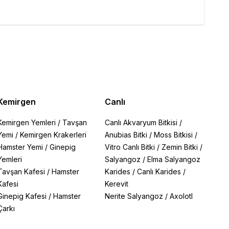
Kemirgen
Canlı
Kemirgen Yemleri
/
Tavşan
Canlı Akvaryum Bitkisi
/
Yemi
/
Kemirgen Krakerleri
Anubias Bitki
/
Moss Bitkisi
/
Hamster Yemi
/
Ginepig
Vitro Canlı Bitki
/
Zemin Bitki
/
Yemleri
Salyangoz
/
Elma Salyangoz
Tavşan Kafesi
/
Hamster
Karides
/
Canlı Karides
/
Kafesi
Kerevit
Ginepig Kafesi
/
Hamster
Nerite Salyangoz
/
Axolotl
Çarkı