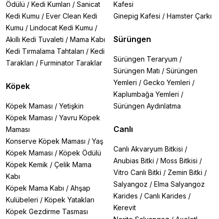
Ödülü
/
Kedi Kumları
/
Sanicat
Kafesi
Kedi Kumu
/
Ever Clean Kedi
Ginepig Kafesi
/
Hamster Çarkı
Kumu
/
Lindocat Kedi Kumu
/
Sürüngen
Akıllı Kedi Tuvaleti
/
Mama Kabı
Kedi Tırmalama Tahtaları
/
Kedi
Sürüngen Teraryum
/
Tarakları
/
Furminator Taraklar
Sürüngen Matı
/
Sürüngen
Yemleri
/
Gecko Yemleri
/
Köpek
Kaplumbağa Yemleri
/
Köpek Maması
/
Yetişkin
Sürüngen Aydınlatma
Köpek Maması
/
Yavru Köpek
Canlı
Maması
Konserve Köpek Maması
/
Yaş
Canlı Akvaryum Bitkisi
/
Köpek Maması
/
Köpek Ödülü
Anubias Bitki
/
Moss Bitkisi
/
Köpek Kemik
/
Çelik Mama
Vitro Canlı Bitki
/
Zemin Bitki
/
Kabı
Salyangoz
/
Elma Salyangoz
Köpek Mama Kabı
/
Ahşap
Karides
/
Canlı Karides
/
Kulübeleri
/
Köpek Yatakları
Kerevit
Köpek Gezdirme Tasması