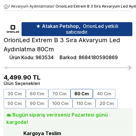
/
Akvaryum Aydınlatmalar
/
OrionLed Extrem B 3 Sıra Akvaryum Led Ay
★ Atakan Petshop,
OrionLed yetkili
satıcısıdır.
OrionLed Extrem B 3 Sıra Akvaryum Led
Aydınlatma 80Cm
Ürün Kodu
:
963534
Barkod
:
8684180590869
4,499.90
TL
Ürün Seçenekleri
30 Cm
60 Cm
70 Cm
80 Cm
40 Cm
50 Cm
90 Cm
100 Cm
110 Cm
20 Cm
Bugün sipariş verirseniz Pazartesi günü
kargoda!
Kargoya Teslim