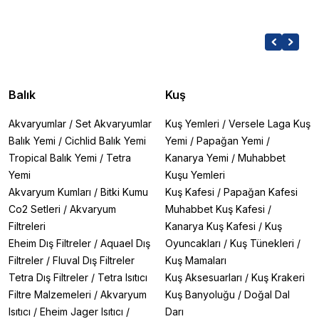
Balık
Kuş
Akvaryumlar
/
Set Akvaryumlar
Kuş Yemleri
/
Versele Laga Kuş
Balık Yemi
/
Cichlid Balık Yemi
Yemi
/
Papağan Yemi
/
Tropical Balık Yemi
/
Tetra
Kanarya Yemi
/
Muhabbet
Yemi
Kuşu Yemleri
Akvaryum Kumları
/
Bitki Kumu
Kuş Kafesi
/
Papağan Kafesi
Co2 Setleri
/
Akvaryum
Muhabbet Kuş Kafesi
/
Filtreleri
Kanarya Kuş Kafesi
/
Kuş
Eheim Dış Filtreler
/
Aquael Dış
Oyuncakları
/
Kuş Tünekleri
/
Filtreler
/
Fluval Dış Filtreler
Kuş Mamaları
Tetra Dış Filtreler
/
Tetra Isıtıcı
Kuş Aksesuarları
/
Kuş Krakeri
Filtre Malzemeleri
/
Akvaryum
Kuş Banyoluğu
/
Doğal Dal
Isıtıcı
/
Eheim Jager Isıtıcı
/
Darı