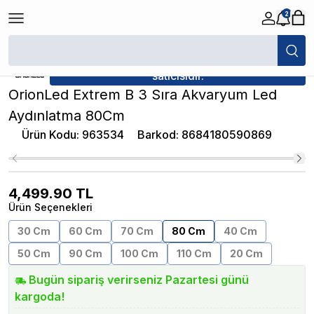
2
/
Akvaryum Aydınlatmalar
/
OrionLed Extrem B 3 Sıra Akvaryum Led Ay
★ Atakan Petshop,
OrionLed yetkili
satıcısıdır.
OrionLed Extrem B 3 Sıra Akvaryum Led
Aydınlatma 80Cm
Ürün Kodu
:
963534
Barkod
:
8684180590869
4,499.90
TL
Ürün Seçenekleri
30 Cm
60 Cm
70 Cm
80 Cm
40 Cm
50 Cm
90 Cm
100 Cm
110 Cm
20 Cm
Bugün sipariş verirseniz Pazartesi günü
kargoda!