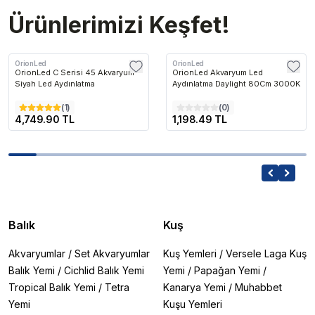
Ürünlerimizi Keşfet!
OrionLed
OrionLed
OrionLed C Serisi 45 Akvaryum
OrionLed Akvaryum Led
Siyah Led Aydınlatma
Aydınlatma Daylight 80Cm 3000K
(
1
)
(
0
)
4,749.90 TL
1,198.49 TL
Balık
Kuş
Akvaryumlar
/
Set Akvaryumlar
Kuş Yemleri
/
Versele Laga Kuş
Balık Yemi
/
Cichlid Balık Yemi
Yemi
/
Papağan Yemi
/
Tropical Balık Yemi
/
Tetra
Kanarya Yemi
/
Muhabbet
Yemi
Kuşu Yemleri