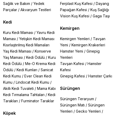
Sağlık ve Bakım
/
Yedek
Ferplast Kuş Kafesi
/
Dayang
Parçalar
/
Akvaryum Testleri
Papağan Kafesi
/
Kuş Sağlığı
Vision Kuş Kafesi
/
Gaga Taşı
Kedi
Kemirgen
Kuru Kedi Maması
/
Yavru Kedi
Maması
/
Yetişkin Kedi Maması
Kemirgen Yemleri
/
Tavşan
Kısırlaştırılmış Kedi Mamaları
Yemi
/
Kemirgen Krakerleri
Yaş Kedi Maması
/
Konserve
Hamster Yemi
/
Ginepig
Yaş Maması
/
Kedi Ödülü
/
Kuru
Yemleri
Kedi Ödülü
/
Me-O Krema Kedi
Tavşan Kafesi
/
Hamster
Ödülü
/
Kedi Kumları
/
Sanicat
Kafesi
Kedi Kumu
/
Ever Clean Kedi
Ginepig Kafesi
/
Hamster Çarkı
Kumu
/
Lindocat Kedi Kumu
/
Sürüngen
Akıllı Kedi Tuvaleti
/
Mama Kabı
Kedi Tırmalama Tahtaları
/
Kedi
Sürüngen Teraryum
/
Tarakları
/
Furminator Taraklar
Sürüngen Matı
/
Sürüngen
Yemleri
/
Gecko Yemleri
/
Köpek