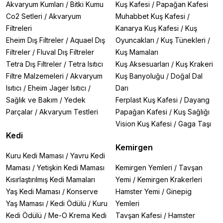
Akvaryum Kumları
/
Bitki Kumu
Kuş Kafesi
/
Papağan Kafesi
Co2 Setleri
/
Akvaryum
Muhabbet Kuş Kafesi
/
Filtreleri
Kanarya Kuş Kafesi
/
Kuş
Eheim Dış Filtreler
/
Aquael Dış
Oyuncakları
/
Kuş Tünekleri
/
Filtreler
/
Fluval Dış Filtreler
Kuş Mamaları
Tetra Dış Filtreler
/
Tetra Isıtıcı
Kuş Aksesuarları
/
Kuş Krakeri
Filtre Malzemeleri
/
Akvaryum
Kuş Banyoluğu
/
Doğal Dal
Isıtıcı
/
Eheim Jager Isıtıcı
/
Darı
Sağlık ve Bakım
/
Yedek
Ferplast Kuş Kafesi
/
Dayang
Parçalar
/
Akvaryum Testleri
Papağan Kafesi
/
Kuş Sağlığı
Vision Kuş Kafesi
/
Gaga Taşı
Kedi
Kemirgen
Kuru Kedi Maması
/
Yavru Kedi
Maması
/
Yetişkin Kedi Maması
Kemirgen Yemleri
/
Tavşan
Kısırlaştırılmış Kedi Mamaları
Yemi
/
Kemirgen Krakerleri
Yaş Kedi Maması
/
Konserve
Hamster Yemi
/
Ginepig
Yaş Maması
/
Kedi Ödülü
/
Kuru
Yemleri
Kedi Ödülü
/
Me-O Krema Kedi
Tavşan Kafesi
/
Hamster