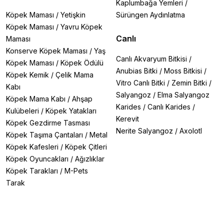
Kaplumbağa Yemleri
/
Köpek Maması
/
Yetişkin
Sürüngen Aydınlatma
Köpek Maması
/
Yavru Köpek
Canlı
Maması
Konserve Köpek Maması
/
Yaş
Canlı Akvaryum Bitkisi
/
Köpek Maması
/
Köpek Ödülü
Anubias Bitki
/
Moss Bitkisi
/
Köpek Kemik
/
Çelik Mama
Vitro Canlı Bitki
/
Zemin Bitki
/
Kabı
Salyangoz
/
Elma Salyangoz
Köpek Mama Kabı
/
Ahşap
Karides
/
Canlı Karides
/
Kulübeleri
/
Köpek Yatakları
Kerevit
Köpek Gezdirme Tasması
Nerite Salyangoz
/
Axolotl
Köpek Taşıma Çantaları
/
Metal
Köpek Kafesleri
/
Köpek Çitleri
Köpek Oyuncakları
/
Ağızlıklar
Köpek Tarakları
/
M-Pets
Tarak