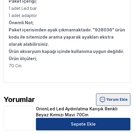
Paket içeriği;
1 adet Led bar
1 adet adaptör
Önemli Not;
Paket içerisinden ayak çıkmamaktadır. "928036" ürün
kodu ile sitemizde arama yaparak ayakları ekstra
olarak alabilirsiniz.
Ürün akvaryum kapağı içinde kullanıma uygun değildir.
Ürün ölçüleri;
70 Cm
Yorumlar
Yorum Ekle
OrionLed Led Aydınlatma Karışık Renkli Beyaz Kırmızı 
OrionLed Led Aydınlatma Karışık Renkli
Beyaz Kırmızı Mavi 70Cm
Sepete Ekle