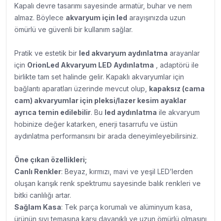
Kapalı devre tasarımı sayesinde armatür, buhar ve nem
almaz. Böylece
akvaryum için led
arayışınızda uzun
ömürlü ve güvenli bir kullanım sağlar.
Pratik ve estetik bir
led akvaryum aydınlatma
arayanlar
için
OrionLed Akvaryum LED Aydınlatma
, adaptörü ile
birlikte tam set halinde gelir. Kapaklı akvaryumlar için
bağlantı aparatları üzerinde mevcut olup,
kapaksız (cama
cam) akvaryumlar için pleksi/lazer kesim ayaklar
ayrıca temin edilebilir
. Bu
led aydınlatma
ile akvaryum
hobinize değer katarken, enerji tasarrufu ve üstün
aydınlatma performansını bir arada deneyimleyebilirsiniz.
Öne çıkan özellikleri;
Canlı Renkler
: Beyaz, kırmızı, mavi ve yeşil LED’lerden
oluşan karışık renk spektrumu sayesinde balık renkleri ve
bitki canlılığı artar.
Sağlam Kasa
: Tek parça korumalı ve alüminyum kasa,
ürünün sıvı temasına karşı dayanıklı ve uzun ömürlü olmasını