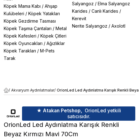
Salyangoz
/
Elma Salyangoz
Köpek Mama Kabı
/
Ahşap
Karides
/
Canlı Karides
/
Kulübeleri
/
Köpek Yatakları
Kerevit
Köpek Gezdirme Tasması
Nerite Salyangoz
/
Axolotl
Köpek Taşıma Çantaları
/
Metal
Köpek Kafesleri
/
Köpek Çitleri
Köpek Oyuncakları
/
Ağızlıklar
Köpek Tarakları
/
M-Pets
Tarak
/
Akvaryum Aydınlatmalar
/
OrionLed Led Aydınlatma Karışık Renkli Bey
★ Atakan Petshop,
OrionLed yetkili
satıcısıdır.
OrionLed Led Aydınlatma Karışık Renkli
Beyaz Kırmızı Mavi 70Cm