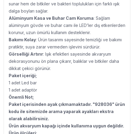
sunar hem de bitkiler ve bakteri toplulukları için farklı ışık
dalga boyları sağlar.
Alüminyum Kasa ve Buhar Cam Koruma
: Sağlam
alüminyum gövde ve buhar camı ile LED’ler dış etkenlerden
korunur, uzun ömürlü kullanım desteklenir.
Bakımı Kolay
: Ürün tasarımı sayesinde temizliği ve bakımı
pratiktir, suya zarar vermeden işlevini sürdürür.
Görselliği Artırır
: Işık efektleri sayesinde akvaryum
dekorasyonunu ön plana çıkarır, balıklar ve bitkiler daha
dikkat çekici görünür.
Paket içeriği;
1 adet Led bar
1 adet adaptör
Önemli Not;
Paket içerisinden ayak çıkmamaktadır. "928036" ürün
kodu ile sitemizde arama yaparak ayakları ekstra
olarak alabilirsiniz.
Ürün akvaryum kapağı içinde kullanıma uygun değildir.
Ürün ölçüleri;