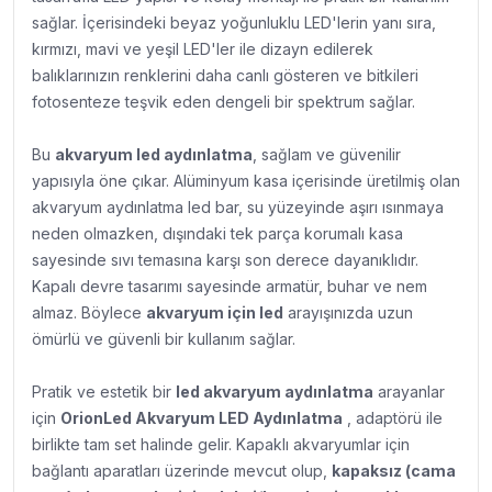
sağlar.
İçerisindeki beyaz yoğunluklu LED'lerin yanı sıra,
kırmızı, mavi ve yeşil LED'ler ile dizayn edilerek
balıklarınızın renklerini daha canlı gösteren ve bitkileri
fotosenteze teşvik eden dengeli bir spektrum sağlar.
Bu
akvaryum led aydınlatma
, sağlam ve güvenilir
yapısıyla öne çıkar. Alüminyum kasa içerisinde üretilmiş olan
akvaryum aydınlatma led bar, su yüzeyinde aşırı ısınmaya
neden olmazken, dışındaki tek parça korumalı kasa
sayesinde sıvı temasına karşı son derece dayanıklıdır.
Kapalı devre tasarımı sayesinde armatür, buhar ve nem
almaz. Böylece
akvaryum için led
arayışınızda uzun
ömürlü ve güvenli bir kullanım sağlar.
Pratik ve estetik bir
led akvaryum aydınlatma
arayanlar
için
OrionLed Akvaryum LED Aydınlatma
, adaptörü ile
birlikte tam set halinde gelir. Kapaklı akvaryumlar için
bağlantı aparatları üzerinde mevcut olup,
kapaksız (cama