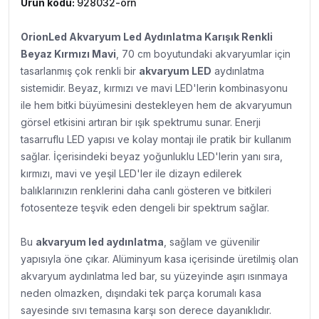
Ürün kodu:
928032-orn
OrionLed Akvaryum Led Aydınlatma Karışık Renkli
Beyaz Kırmızı Mavi
, 7
0 cm boyutundaki akvaryumlar için
tasarlanmış çok renkli bir
akvaryum LED
aydınlatma
sistemidir. Beyaz, kırmızı ve mavi LED'lerin kombinasyonu
ile hem bitki büyümesini destekleyen hem de akvaryumun
görsel etkisini artıran bir ışık spektrumu sunar. Enerji
tasarruflu LED yapısı ve kolay montajı ile pratik bir kullanım
sağlar.
İçerisindeki beyaz yoğunluklu LED'lerin yanı sıra,
kırmızı, mavi ve yeşil LED'ler ile dizayn edilerek
balıklarınızın renklerini daha canlı gösteren ve bitkileri
fotosenteze teşvik eden dengeli bir spektrum sağlar.
Bu
akvaryum led aydınlatma
, sağlam ve güvenilir
yapısıyla öne çıkar. Alüminyum kasa içerisinde üretilmiş olan
akvaryum aydınlatma led bar, su yüzeyinde aşırı ısınmaya
neden olmazken, dışındaki tek parça korumalı kasa
sayesinde sıvı temasına karşı son derece dayanıklıdır.