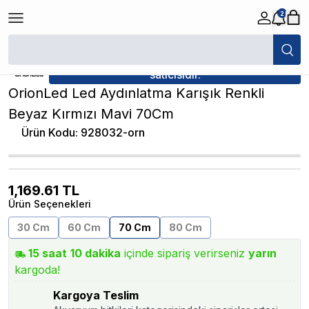
2
/
Akvaryum Aydınlatmalar
/
OrionLed Led Aydınlatma Karışık Renkli Bey
★ Atakan Petshop,
OrionLed yetkili
satıcısıdır.
OrionLed Led Aydınlatma Karışık Renkli
Beyaz Kırmızı Mavi 70Cm
Ürün Kodu
:
928032-orn
1,169.61
TL
Ürün Seçenekleri
30 Cm
60 Cm
70 Cm
80 Cm
15
saat
10
dakika
içinde sipariş verirseniz
yarın
kargoda!
Kargoya Teslim