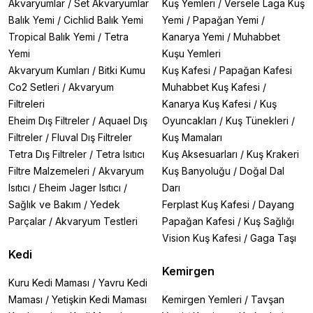
Akvaryumlar
/
Set Akvaryumlar
Kuş Yemleri
/
Versele Laga Kuş
Balık Yemi
/
Cichlid Balık Yemi
Yemi
/
Papağan Yemi
/
Tropical Balık Yemi
/
Tetra
Kanarya Yemi
/
Muhabbet
Yemi
Kuşu Yemleri
Akvaryum Kumları
/
Bitki Kumu
Kuş Kafesi
/
Papağan Kafesi
Co2 Setleri
/
Akvaryum
Muhabbet Kuş Kafesi
/
Filtreleri
Kanarya Kuş Kafesi
/
Kuş
Eheim Dış Filtreler
/
Aquael Dış
Oyuncakları
/
Kuş Tünekleri
/
Filtreler
/
Fluval Dış Filtreler
Kuş Mamaları
Tetra Dış Filtreler
/
Tetra Isıtıcı
Kuş Aksesuarları
/
Kuş Krakeri
Filtre Malzemeleri
/
Akvaryum
Kuş Banyoluğu
/
Doğal Dal
Isıtıcı
/
Eheim Jager Isıtıcı
/
Darı
Sağlık ve Bakım
/
Yedek
Ferplast Kuş Kafesi
/
Dayang
Parçalar
/
Akvaryum Testleri
Papağan Kafesi
/
Kuş Sağlığı
Vision Kuş Kafesi
/
Gaga Taşı
Kedi
Kemirgen
Kuru Kedi Maması
/
Yavru Kedi
Maması
/
Yetişkin Kedi Maması
Kemirgen Yemleri
/
Tavşan