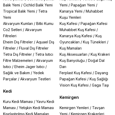
Balık Yemi
/
Cichlid Balık Yemi
Yemi
/
Papağan Yemi
/
Tropical Balık Yemi
/
Tetra
Kanarya Yemi
/
Muhabbet
Yemi
Kuşu Yemleri
Akvaryum Kumları
/
Bitki Kumu
Kuş Kafesi
/
Papağan Kafesi
Co2 Setleri
/
Akvaryum
Muhabbet Kuş Kafesi
/
Filtreleri
Kanarya Kuş Kafesi
/
Kuş
Eheim Dış Filtreler
/
Aquael Dış
Oyuncakları
/
Kuş Tünekleri
/
Filtreler
/
Fluval Dış Filtreler
Kuş Mamaları
Tetra Dış Filtreler
/
Tetra Isıtıcı
Kuş Aksesuarları
/
Kuş Krakeri
Filtre Malzemeleri
/
Akvaryum
Kuş Banyoluğu
/
Doğal Dal
Isıtıcı
/
Eheim Jager Isıtıcı
/
Darı
Sağlık ve Bakım
/
Yedek
Ferplast Kuş Kafesi
/
Dayang
Parçalar
/
Akvaryum Testleri
Papağan Kafesi
/
Kuş Sağlığı
Vision Kuş Kafesi
/
Gaga Taşı
Kedi
Kemirgen
Kuru Kedi Maması
/
Yavru Kedi
Maması
/
Yetişkin Kedi Maması
Kemirgen Yemleri
/
Tavşan
Kısırlaştırılmış Kedi Mamaları
Yemi
/
Kemirgen Krakerleri