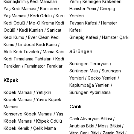
Kısırlaştırılmış Kedi Mamaları
Yemi
/
Kemirgen Krakerleri
Yaş Kedi Maması
/
Konserve
Hamster Yemi
/
Ginepig
Yaş Maması
/
Kedi Ödülü
/
Kuru
Yemleri
Kedi Ödülü
/
Me-O Krema Kedi
Tavşan Kafesi
/
Hamster
Ödülü
/
Kedi Kumları
/
Sanicat
Kafesi
Kedi Kumu
/
Ever Clean Kedi
Ginepig Kafesi
/
Hamster Çarkı
Kumu
/
Lindocat Kedi Kumu
/
Sürüngen
Akıllı Kedi Tuvaleti
/
Mama Kabı
Kedi Tırmalama Tahtaları
/
Kedi
Sürüngen Teraryum
/
Tarakları
/
Furminator Taraklar
Sürüngen Matı
/
Sürüngen
Yemleri
/
Gecko Yemleri
/
Köpek
Kaplumbağa Yemleri
/
Köpek Maması
/
Yetişkin
Sürüngen Aydınlatma
Köpek Maması
/
Yavru Köpek
Canlı
Maması
Konserve Köpek Maması
/
Yaş
Canlı Akvaryum Bitkisi
/
Köpek Maması
/
Köpek Ödülü
Anubias Bitki
/
Moss Bitkisi
/
Köpek Kemik
/
Çelik Mama
Vitro Canlı Bitki
/
Zemin Bitki
/