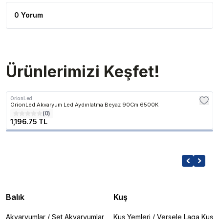
0 Yorum
Ürünlerimizi Keşfet!
OrionLed
OrionLed Akvaryum Led Aydınlatma Beyaz 90Cm 6500K
(
0
)
1,196.75 TL
Balık
Kuş
Akvaryumlar
/
Set Akvaryumlar
Kuş Yemleri
/
Versele Laga Kuş