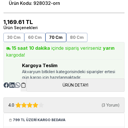
Ürün Kodu
:
928032-orn
1,169.61
TL
Ürün Seçenekleri
30 Cm
60 Cm
70 Cm
80 Cm
15
saat
10
dakika
içinde sipariş verirseniz
yarın
kargoda!
Kargoya Teslim
Akvaryum bitkileri kategorisindeki siparişler ertesi
gün kargo için hazırlanmaktadır.
ÜRÜN DETAYI
4.0
(
3 Yorum
)
799 TL ÜZERİ KARGO BEDAVA