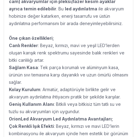
cam) akvaryumlar için pleksi/lazer kesim ayaklar
ayrıca temin edilebilir
. Bu
led aydınlatma
ile akvaryum
hobinize değer katarken, enerji tasarrufu ve üstün
aydınlatma performansını bir arada deneyimleyebilirsiniz.
Öne çıkan özellikleri;
Canlı Renkler
: Beyaz, kırmızı, mavi ve yeşil LED’lerden
oluşan karışık renk spektrumu sayesinde balık renkleri ve
bitki canlılığı artar.
Sağlam Kasa
: Tek parça korumalı ve alüminyum kasa,
ürünün sıvı temasına karşı dayanıklı ve uzun ömürlü olmasını
sağlar.
Kolay Kurulum
: Armatür, adaptörüyle birlikte gelir ve
akvaryum aydınlatma ihtiyacını pratik bir şekilde karşılar.
Geniş Kullanım Alanı
: Bitkili veya bitkisiz tüm tatlı su ve
tuzlu su akvaryumları için uygundur.
OrionLed Akvaryum Led Aydınlatma A
vantajları;
Çok Renkli Işık Efekti
: Beyaz, kırmızı ve mavi LED’lerin
kombinasyonu ile akvaryum içinde hem estetik bir görünüm