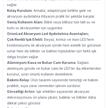
sağlar.
Kolay Kurulum
: Armatür, adaptörüyle birlikte gelir ve
akvaryum aydınlatma ihtiyacını pratik bir şekilde karşılar.
Geniş Kullanım Alanı
: Bitkili veya bitkisiz tüm tatlı su ve
tuzlu su akvaryumları için uygundur.
OrionLed Akvaryum Led Aydınlatma A
vantajları;
Çok Renkli Işık Efekti
: Beyaz, kırmızı ve mavi LED’lerin
kombinasyonu ile akvaryum içinde hem estetik bir görünüm
sunar hem de bitkiler ve bakteri toplulukları için farklı ışık
dalga boyları sağlar.
Alüminyum Kasa ve Buhar Cam Koruma
: Sağlam
alüminyum gövde ve buhar camı ile LED’ler dış etkenlerden
korunur, uzun ömürlü kullanım desteklenir.
Bakımı Kolay
: Ürün tasarımı sayesinde temizliği ve bakımı
pratiktir, suya zarar vermeden işlevini sürdürür.
Görselliği Artırır
: Işık efektleri sayesinde akvaryum
dekorasyonunu ön plana çıkarır, balıklar ve bitkiler daha
dikkat çekici görünür.