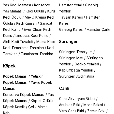
Yaş Kedi Maması
/
Konserve
Hamster Yemi
/
Ginepig
Yaş Maması
/
Kedi Ödülü
/
Kuru
Yemleri
Kedi Ödülü
/
Me-O Krema Kedi
Tavşan Kafesi
/
Hamster
Ödülü
/
Kedi Kumları
/
Sanicat
Kafesi
Kedi Kumu
/
Ever Clean Kedi
Ginepig Kafesi
/
Hamster Çarkı
Kumu
/
Lindocat Kedi Kumu
/
Sürüngen
Akıllı Kedi Tuvaleti
/
Mama Kabı
Kedi Tırmalama Tahtaları
/
Kedi
Sürüngen Teraryum
/
Tarakları
/
Furminator Taraklar
Sürüngen Matı
/
Sürüngen
Yemleri
/
Gecko Yemleri
/
Köpek
Kaplumbağa Yemleri
/
Köpek Maması
/
Yetişkin
Sürüngen Aydınlatma
Köpek Maması
/
Yavru Köpek
Canlı
Maması
Konserve Köpek Maması
/
Yaş
Canlı Akvaryum Bitkisi
/
Köpek Maması
/
Köpek Ödülü
Anubias Bitki
/
Moss Bitkisi
/
Köpek Kemik
/
Çelik Mama
Vitro Canlı Bitki
/
Zemin Bitki
/
Kabı