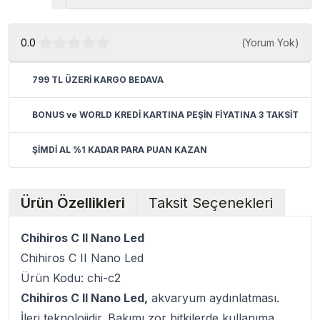
0.0
(
Yorum Yok
)
799 TL ÜZERİ KARGO BEDAVA
BONUS ve WORLD KREDİ KARTINA PEŞİN FİYATINA 3 TAKSİT
ŞİMDİ AL %1 KADAR PARA PUAN KAZAN
Ürün Özellikleri
Taksit Seçenekleri
Chihiros C II Nano Led
Chihiros C II Nano Led
Ürün Kodu: chi-c2
Chihiros C II Nano Led
,
akvaryum aydınlatması.
İleri teknolojidir. Bakımı zor bitkilerde kullanıma