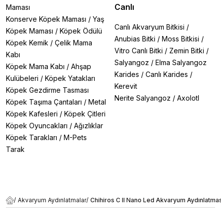
Canlı
Maması
Konserve Köpek Maması
/
Yaş
Canlı Akvaryum Bitkisi
/
Köpek Maması
/
Köpek Ödülü
Anubias Bitki
/
Moss Bitkisi
/
Köpek Kemik
/
Çelik Mama
Vitro Canlı Bitki
/
Zemin Bitki
/
Kabı
Salyangoz
/
Elma Salyangoz
Köpek Mama Kabı
/
Ahşap
Karides
/
Canlı Karides
/
Kulübeleri
/
Köpek Yatakları
Kerevit
Köpek Gezdirme Tasması
Nerite Salyangoz
/
Axolotl
Köpek Taşıma Çantaları
/
Metal
Köpek Kafesleri
/
Köpek Çitleri
Köpek Oyuncakları
/
Ağızlıklar
Köpek Tarakları
/
M-Pets
Tarak
/
Akvaryum Aydınlatmalar
/
Chihiros C II Nano Led Akvaryum Aydınlatmas