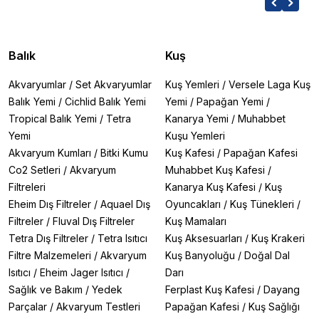
Balık
Kuş
Akvaryumlar
/
Set Akvaryumlar
Kuş Yemleri
/
Versele Laga Kuş
Balık Yemi
/
Cichlid Balık Yemi
Yemi
/
Papağan Yemi
/
Tropical Balık Yemi
/
Tetra
Kanarya Yemi
/
Muhabbet
Yemi
Kuşu Yemleri
Akvaryum Kumları
/
Bitki Kumu
Kuş Kafesi
/
Papağan Kafesi
Co2 Setleri
/
Akvaryum
Muhabbet Kuş Kafesi
/
Filtreleri
Kanarya Kuş Kafesi
/
Kuş
Eheim Dış Filtreler
/
Aquael Dış
Oyuncakları
/
Kuş Tünekleri
/
Filtreler
/
Fluval Dış Filtreler
Kuş Mamaları
Tetra Dış Filtreler
/
Tetra Isıtıcı
Kuş Aksesuarları
/
Kuş Krakeri
Filtre Malzemeleri
/
Akvaryum
Kuş Banyoluğu
/
Doğal Dal
Isıtıcı
/
Eheim Jager Isıtıcı
/
Darı
Sağlık ve Bakım
/
Yedek
Ferplast Kuş Kafesi
/
Dayang
Parçalar
/
Akvaryum Testleri
Papağan Kafesi
/
Kuş Sağlığı