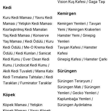
Vision Kuş Kafesi
/
Gaga Taşı
Kedi
Kemirgen
Kuru Kedi Maması
/
Yavru Kedi
Maması
/
Yetişkin Kedi Maması
Kemirgen Yemleri
/
Tavşan
Kısırlaştırılmış Kedi Mamaları
Yemi
/
Kemirgen Krakerleri
Yaş Kedi Maması
/
Konserve
Hamster Yemi
/
Ginepig
Yaş Maması
/
Kedi Ödülü
/
Kuru
Yemleri
Kedi Ödülü
/
Me-O Krema Kedi
Tavşan Kafesi
/
Hamster
Ödülü
/
Kedi Kumları
/
Sanicat
Kafesi
Kedi Kumu
/
Ever Clean Kedi
Ginepig Kafesi
/
Hamster Çarkı
Kumu
/
Lindocat Kedi Kumu
/
Sürüngen
Akıllı Kedi Tuvaleti
/
Mama Kabı
Kedi Tırmalama Tahtaları
/
Kedi
Sürüngen Teraryum
/
Tarakları
/
Furminator Taraklar
Sürüngen Matı
/
Sürüngen
Yemleri
/
Gecko Yemleri
/
Köpek
Kaplumbağa Yemleri
/
Köpek Maması
/
Yetişkin
Sürüngen Aydınlatma
Köpek Maması
/
Yavru Köpek