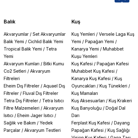
Balık
Kuş
Akvaryumlar
/
Set Akvaryumlar
Kuş Yemleri
/
Versele Laga Kuş
Balık Yemi
/
Cichlid Balık Yemi
Yemi
/
Papağan Yemi
/
Tropical Balık Yemi
/
Tetra
Kanarya Yemi
/
Muhabbet
Yemi
Kuşu Yemleri
Akvaryum Kumları
/
Bitki Kumu
Kuş Kafesi
/
Papağan Kafesi
Co2 Setleri
/
Akvaryum
Muhabbet Kuş Kafesi
/
Filtreleri
Kanarya Kuş Kafesi
/
Kuş
Eheim Dış Filtreler
/
Aquael Dış
Oyuncakları
/
Kuş Tünekleri
/
Filtreler
/
Fluval Dış Filtreler
Kuş Mamaları
Tetra Dış Filtreler
/
Tetra Isıtıcı
Kuş Aksesuarları
/
Kuş Krakeri
Filtre Malzemeleri
/
Akvaryum
Kuş Banyoluğu
/
Doğal Dal
Isıtıcı
/
Eheim Jager Isıtıcı
/
Darı
Sağlık ve Bakım
/
Yedek
Ferplast Kuş Kafesi
/
Dayang
Parçalar
/
Akvaryum Testleri
Papağan Kafesi
/
Kuş Sağlığı
Vision Kuş Kafesi
/
Gaga Taşı