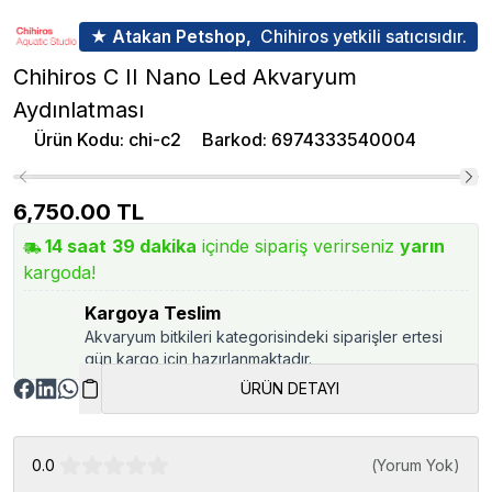
★ Atakan Petshop,
Chihiros yetkili satıcısıdır.
Chihiros C II Nano Led Akvaryum
Aydınlatması
Ürün Kodu
:
chi-c2
Barkod
:
6974333540004
6,750.00
TL
14
saat
39
dakika
içinde sipariş verirseniz
yarın
kargoda!
Kargoya Teslim
Akvaryum bitkileri kategorisindeki siparişler ertesi
gün kargo için hazırlanmaktadır.
ÜRÜN DETAYI
0.0
(
Yorum Yok
)