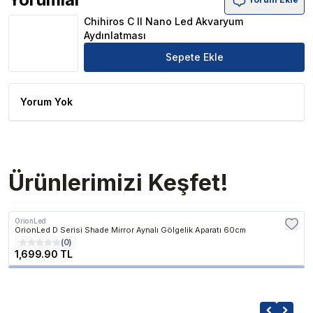
Chihiros C II Nano Led Akvaryum Aydınlatması Ürün Yor
Chihiros C II Nano Led Akvaryum
Aydınlatması
Sepete Ekle
Yorum Yok
Ürünlerimizi Keşfet!
OrionLed
OrionLed D Serisi Shade Mirror Aynalı Gölgelik Aparatı 60cm
(
0
)
1,699.90 TL