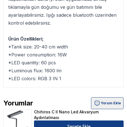
tıklamayla gün doğumu ve gün batımını bile
ayarlayabilirsiniz. Işığı sadece bluetooth üzerinden
kontrol edebilirsiniz.
Ürün Özellikleri;
*Tank size: 20-40 cm width
*Power consumption: 16W
*LED quantity: 60 pcs
*Luminous flux: 1600 lm
*LED colors: RGB 3 IN 1
Yorumlar
Yorum Ekle
Chihiros C II Nano Led Akvaryum Aydınlatması Ürün Yor
Chihiros C II Nano Led Akvaryum
Aydınlatması
Sepete Ekle