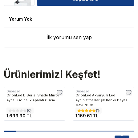
Yorum Yok
İlk yorumu sen yap
Ürünlerimizi Keşfet!
OrionLed
OrionLed
OrionLed D Serisi Shade Mirror
OrionLed Akvaryum Led
Aynalı Gölgelik Aparatı 60cm
Aydınlatma Karışık Renkli Beyaz
Mavi 70Cm
(
0
)
(
1
)
1,699.90 TL
1,169.61 TL