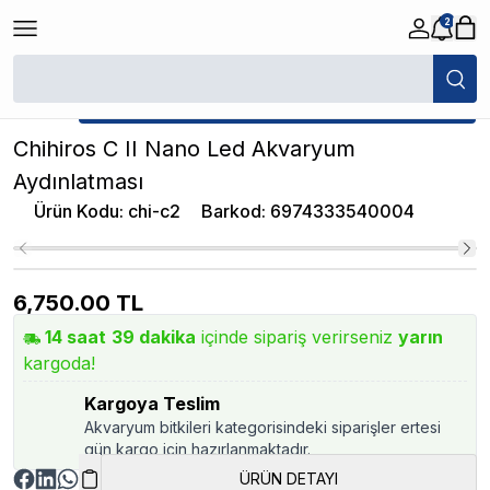
2
/
Akvaryum Aydınlatmalar
/
Chihiros C II Nano Led Akvaryum Aydınlatmas
★ Atakan Petshop,
Chihiros yetkili satıcısıdır.
Chihiros C II Nano Led Akvaryum
Aydınlatması
Ürün Kodu
:
chi-c2
Barkod
:
6974333540004
6,750.00
TL
14
saat
39
dakika
içinde sipariş verirseniz
yarın
kargoda!
Kargoya Teslim
Akvaryum bitkileri kategorisindeki siparişler ertesi
gün kargo için hazırlanmaktadır.
ÜRÜN DETAYI