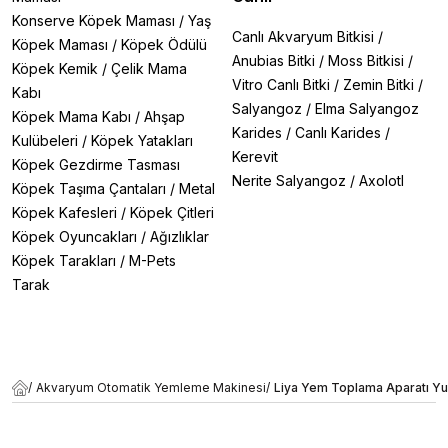
Konserve Köpek Maması
/
Yaş
Canlı Akvaryum Bitkisi
/
Köpek Maması
/
Köpek Ödülü
Anubias Bitki
/
Moss Bitkisi
/
Köpek Kemik
/
Çelik Mama
Vitro Canlı Bitki
/
Zemin Bitki
/
Kabı
Salyangoz
/
Elma Salyangoz
Köpek Mama Kabı
/
Ahşap
Karides
/
Canlı Karides
/
Kulübeleri
/
Köpek Yatakları
Kerevit
Köpek Gezdirme Tasması
Nerite Salyangoz
/
Axolotl
Köpek Taşıma Çantaları
/
Metal
Köpek Kafesleri
/
Köpek Çitleri
Köpek Oyuncakları
/
Ağızlıklar
Köpek Tarakları
/
M-Pets
Tarak
/
Akvaryum Otomatik Yemleme Makinesi
/
Liya Yem Toplama Aparatı Yu