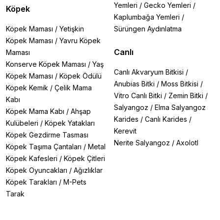
Yemleri
/
Gecko Yemleri
/
Köpek
Kaplumbağa Yemleri
/
Köpek Maması
/
Yetişkin
Sürüngen Aydınlatma
Köpek Maması
/
Yavru Köpek
Canlı
Maması
Konserve Köpek Maması
/
Yaş
Canlı Akvaryum Bitkisi
/
Köpek Maması
/
Köpek Ödülü
Anubias Bitki
/
Moss Bitkisi
/
Köpek Kemik
/
Çelik Mama
Vitro Canlı Bitki
/
Zemin Bitki
/
Kabı
Salyangoz
/
Elma Salyangoz
Köpek Mama Kabı
/
Ahşap
Karides
/
Canlı Karides
/
Kulübeleri
/
Köpek Yatakları
Kerevit
Köpek Gezdirme Tasması
Nerite Salyangoz
/
Axolotl
Köpek Taşıma Çantaları
/
Metal
Köpek Kafesleri
/
Köpek Çitleri
Köpek Oyuncakları
/
Ağızlıklar
Köpek Tarakları
/
M-Pets
Tarak