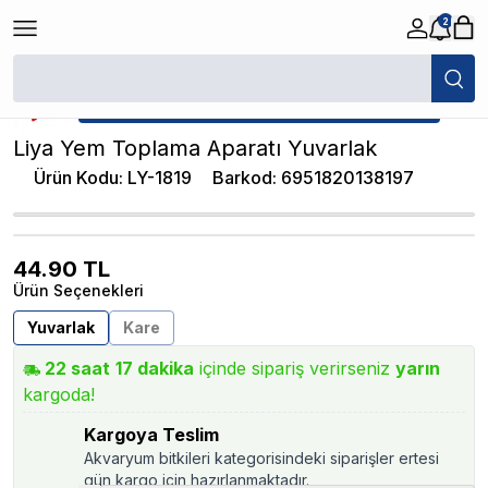
2
/
Akvaryum Otomatik Yemleme Makinesi
/
Liya Yem Toplama Aparatı Yu
★ Atakan Petshop,
Liya yetkili satıcısıdır.
Liya Yem Toplama Aparatı Yuvarlak
Ürün Kodu
:
LY-1819
Barkod
:
6951820138197
44.90
TL
Ürün Seçenekleri
Yuvarlak
Kare
22
saat
17
dakika
içinde sipariş verirseniz
yarın
kargoda!
Kargoya Teslim
Akvaryum bitkileri kategorisindeki siparişler ertesi
gün kargo için hazırlanmaktadır.