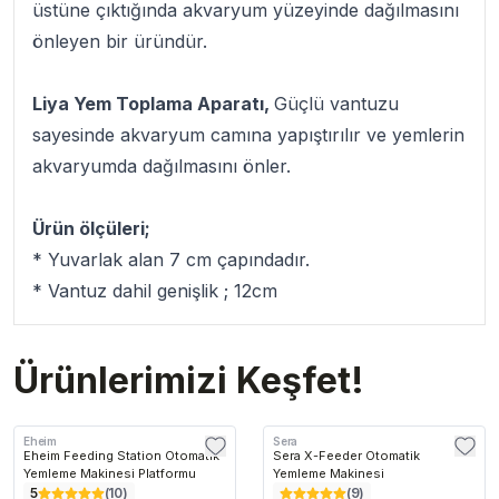
üstüne çıktığında akvaryum yüzeyinde dağılmasını
önleyen bir üründür.
Liya Yem Toplama Aparatı,
Güçlü vantuzu
sayesinde akvaryum camına yapıştırılır ve yemlerin
akvaryumda dağılmasını önler.
Ürün ölçüleri;
* Yuvarlak alan 7 cm çapındadır.
* Vantuz dahil genişlik ; 12cm
Ürünlerimizi Keşfet!
Eheim
Sera
Eheim Feeding Station Otomatik
Sera X-Feeder Otomatik
Yemleme Makinesi Platformu
Yemleme Makinesi
5
(
10
)
(
9
)