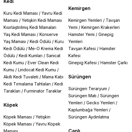
Kedi
Kemirgen
Kuru Kedi Maması
/
Yavru Kedi
Maması
/
Yetişkin Kedi Maması
Kemirgen Yemleri
/
Tavşan
Kısırlaştırılmış Kedi Mamaları
Yemi
/
Kemirgen Krakerleri
Yaş Kedi Maması
/
Konserve
Hamster Yemi
/
Ginepig
Yaş Maması
/
Kedi Ödülü
/
Kuru
Yemleri
Kedi Ödülü
/
Me-O Krema Kedi
Tavşan Kafesi
/
Hamster
Ödülü
/
Kedi Kumları
/
Sanicat
Kafesi
Kedi Kumu
/
Ever Clean Kedi
Ginepig Kafesi
/
Hamster Çarkı
Kumu
/
Lindocat Kedi Kumu
/
Sürüngen
Akıllı Kedi Tuvaleti
/
Mama Kabı
Kedi Tırmalama Tahtaları
/
Kedi
Sürüngen Teraryum
/
Tarakları
/
Furminator Taraklar
Sürüngen Matı
/
Sürüngen
Yemleri
/
Gecko Yemleri
/
Köpek
Kaplumbağa Yemleri
/
Köpek Maması
/
Yetişkin
Sürüngen Aydınlatma
Köpek Maması
/
Yavru Köpek
Canlı
Maması