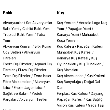
Balık
Kuş
Akvaryumlar
/
Set Akvaryumlar
Kuş Yemleri
/
Versele Laga Kuş
Balık Yemi
/
Cichlid Balık Yemi
Yemi
/
Papağan Yemi
/
Tropical Balık Yemi
/
Tetra
Kanarya Yemi
/
Muhabbet
Yemi
Kuşu Yemleri
Akvaryum Kumları
/
Bitki Kumu
Kuş Kafesi
/
Papağan Kafesi
Co2 Setleri
/
Akvaryum
Muhabbet Kuş Kafesi
/
Filtreleri
Kanarya Kuş Kafesi
/
Kuş
Eheim Dış Filtreler
/
Aquael Dış
Oyuncakları
/
Kuş Tünekleri
/
Filtreler
/
Fluval Dış Filtreler
Kuş Mamaları
Tetra Dış Filtreler
/
Tetra Isıtıcı
Kuş Aksesuarları
/
Kuş Krakeri
Filtre Malzemeleri
/
Akvaryum
Kuş Banyoluğu
/
Doğal Dal
Isıtıcı
/
Eheim Jager Isıtıcı
/
Darı
Sağlık ve Bakım
/
Yedek
Ferplast Kuş Kafesi
/
Dayang
Parçalar
/
Akvaryum Testleri
Papağan Kafesi
/
Kuş Sağlığı
Vision Kuş Kafesi
/
Gaga Taşı