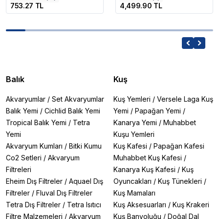
753.27 TL
4,499.90 TL
Balık
Kuş
Akvaryumlar
/
Set Akvaryumlar
Kuş Yemleri
/
Versele Laga Kuş
Balık Yemi
/
Cichlid Balık Yemi
Yemi
/
Papağan Yemi
/
Tropical Balık Yemi
/
Tetra
Kanarya Yemi
/
Muhabbet
Yemi
Kuşu Yemleri
Akvaryum Kumları
/
Bitki Kumu
Kuş Kafesi
/
Papağan Kafesi
Co2 Setleri
/
Akvaryum
Muhabbet Kuş Kafesi
/
Filtreleri
Kanarya Kuş Kafesi
/
Kuş
Eheim Dış Filtreler
/
Aquael Dış
Oyuncakları
/
Kuş Tünekleri
/
Filtreler
/
Fluval Dış Filtreler
Kuş Mamaları
Tetra Dış Filtreler
/
Tetra Isıtıcı
Kuş Aksesuarları
/
Kuş Krakeri
Filtre Malzemeleri
/
Akvaryum
Kuş Banyoluğu
/
Doğal Dal