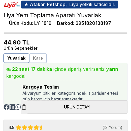
★ Atakan Petshop,
Liya yetkili satıcısıdır.
Liya Yem Toplama Aparatı Yuvarlak
Ürün Kodu
:
LY-1819
Barkod
:
6951820138197
44.90
TL
Ürün Seçenekleri
Yuvarlak
Kare
22
saat
17
dakika
içinde sipariş verirseniz
yarın
kargoda!
Kargoya Teslim
Akvaryum bitkileri kategorisindeki siparişler ertesi
gün kargo için hazırlanmaktadır.
ÜRÜN DETAYI
4.9
(
13 Yorum
)