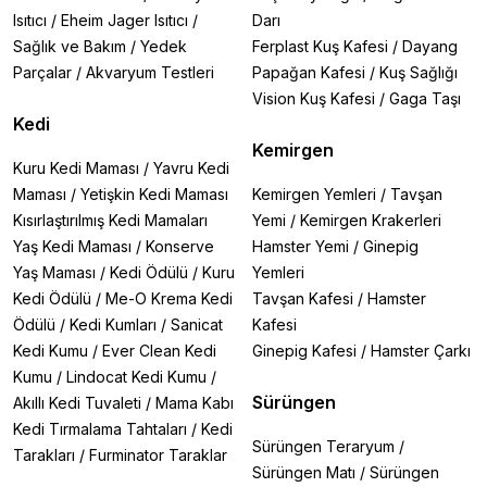
Isıtıcı
/
Eheim Jager Isıtıcı
/
Darı
Sağlık ve Bakım
/
Yedek
Ferplast Kuş Kafesi
/
Dayang
Parçalar
/
Akvaryum Testleri
Papağan Kafesi
/
Kuş Sağlığı
Vision Kuş Kafesi
/
Gaga Taşı
Kedi
Kemirgen
Kuru Kedi Maması
/
Yavru Kedi
Maması
/
Yetişkin Kedi Maması
Kemirgen Yemleri
/
Tavşan
Kısırlaştırılmış Kedi Mamaları
Yemi
/
Kemirgen Krakerleri
Yaş Kedi Maması
/
Konserve
Hamster Yemi
/
Ginepig
Yaş Maması
/
Kedi Ödülü
/
Kuru
Yemleri
Kedi Ödülü
/
Me-O Krema Kedi
Tavşan Kafesi
/
Hamster
Ödülü
/
Kedi Kumları
/
Sanicat
Kafesi
Kedi Kumu
/
Ever Clean Kedi
Ginepig Kafesi
/
Hamster Çarkı
Kumu
/
Lindocat Kedi Kumu
/
Sürüngen
Akıllı Kedi Tuvaleti
/
Mama Kabı
Kedi Tırmalama Tahtaları
/
Kedi
Sürüngen Teraryum
/
Tarakları
/
Furminator Taraklar
Sürüngen Matı
/
Sürüngen