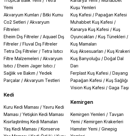
Tropical Balık Yemi
/
Tetra
Kanarya Yemi
/
Muhabbet
Yemi
Kuşu Yemleri
Akvaryum Kumları
/
Bitki Kumu
Kuş Kafesi
/
Papağan Kafesi
Co2 Setleri
/
Akvaryum
Muhabbet Kuş Kafesi
/
Filtreleri
Kanarya Kuş Kafesi
/
Kuş
Eheim Dış Filtreler
/
Aquael Dış
Oyuncakları
/
Kuş Tünekleri
/
Filtreler
/
Fluval Dış Filtreler
Kuş Mamaları
Tetra Dış Filtreler
/
Tetra Isıtıcı
Kuş Aksesuarları
/
Kuş Krakeri
Filtre Malzemeleri
/
Akvaryum
Kuş Banyoluğu
/
Doğal Dal
Isıtıcı
/
Eheim Jager Isıtıcı
/
Darı
Sağlık ve Bakım
/
Yedek
Ferplast Kuş Kafesi
/
Dayang
Parçalar
/
Akvaryum Testleri
Papağan Kafesi
/
Kuş Sağlığı
Vision Kuş Kafesi
/
Gaga Taşı
Kedi
Kemirgen
Kuru Kedi Maması
/
Yavru Kedi
Maması
/
Yetişkin Kedi Maması
Kemirgen Yemleri
/
Tavşan
Kısırlaştırılmış Kedi Mamaları
Yemi
/
Kemirgen Krakerleri
Yaş Kedi Maması
/
Konserve
Hamster Yemi
/
Ginepig