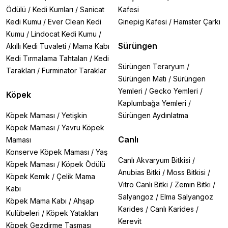
Ödülü
/
Kedi Kumları
/
Sanicat
Kafesi
Kedi Kumu
/
Ever Clean Kedi
Ginepig Kafesi
/
Hamster Çarkı
Kumu
/
Lindocat Kedi Kumu
/
Sürüngen
Akıllı Kedi Tuvaleti
/
Mama Kabı
Kedi Tırmalama Tahtaları
/
Kedi
Sürüngen Teraryum
/
Tarakları
/
Furminator Taraklar
Sürüngen Matı
/
Sürüngen
Yemleri
/
Gecko Yemleri
/
Köpek
Kaplumbağa Yemleri
/
Köpek Maması
/
Yetişkin
Sürüngen Aydınlatma
Köpek Maması
/
Yavru Köpek
Canlı
Maması
Konserve Köpek Maması
/
Yaş
Canlı Akvaryum Bitkisi
/
Köpek Maması
/
Köpek Ödülü
Anubias Bitki
/
Moss Bitkisi
/
Köpek Kemik
/
Çelik Mama
Vitro Canlı Bitki
/
Zemin Bitki
/
Kabı
Salyangoz
/
Elma Salyangoz
Köpek Mama Kabı
/
Ahşap
Karides
/
Canlı Karides
/
Kulübeleri
/
Köpek Yatakları
Kerevit
Köpek Gezdirme Tasması