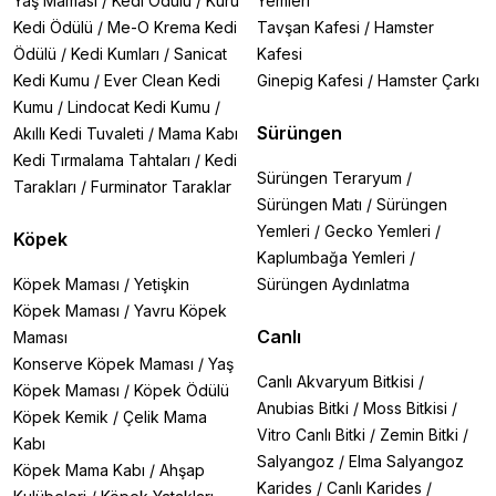
Yaş Maması
/
Kedi Ödülü
/
Kuru
Yemleri
Kedi Ödülü
/
Me-O Krema Kedi
Tavşan Kafesi
/
Hamster
Ödülü
/
Kedi Kumları
/
Sanicat
Kafesi
Kedi Kumu
/
Ever Clean Kedi
Ginepig Kafesi
/
Hamster Çarkı
Kumu
/
Lindocat Kedi Kumu
/
Sürüngen
Akıllı Kedi Tuvaleti
/
Mama Kabı
Kedi Tırmalama Tahtaları
/
Kedi
Sürüngen Teraryum
/
Tarakları
/
Furminator Taraklar
Sürüngen Matı
/
Sürüngen
Yemleri
/
Gecko Yemleri
/
Köpek
Kaplumbağa Yemleri
/
Köpek Maması
/
Yetişkin
Sürüngen Aydınlatma
Köpek Maması
/
Yavru Köpek
Canlı
Maması
Konserve Köpek Maması
/
Yaş
Canlı Akvaryum Bitkisi
/
Köpek Maması
/
Köpek Ödülü
Anubias Bitki
/
Moss Bitkisi
/
Köpek Kemik
/
Çelik Mama
Vitro Canlı Bitki
/
Zemin Bitki
/
Kabı
Salyangoz
/
Elma Salyangoz
Köpek Mama Kabı
/
Ahşap
Karides
/
Canlı Karides
/