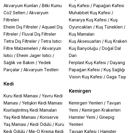
Akvaryum Kumları
/
Bitki Kumu
Kuş Kafesi
/
Papağan Kafesi
Co2 Setleri
/
Akvaryum
Muhabbet Kuş Kafesi
/
Filtreleri
Kanarya Kuş Kafesi
/
Kuş
Eheim Dış Filtreler
/
Aquael Dış
Oyuncakları
/
Kuş Tünekleri
/
Filtreler
/
Fluval Dış Filtreler
Kuş Mamaları
Tetra Dış Filtreler
/
Tetra Isıtıcı
Kuş Aksesuarları
/
Kuş Krakeri
Filtre Malzemeleri
/
Akvaryum
Kuş Banyoluğu
/
Doğal Dal
Isıtıcı
/
Eheim Jager Isıtıcı
/
Darı
Sağlık ve Bakım
/
Yedek
Ferplast Kuş Kafesi
/
Dayang
Parçalar
/
Akvaryum Testleri
Papağan Kafesi
/
Kuş Sağlığı
Vision Kuş Kafesi
/
Gaga Taşı
Kedi
Kemirgen
Kuru Kedi Maması
/
Yavru Kedi
Maması
/
Yetişkin Kedi Maması
Kemirgen Yemleri
/
Tavşan
Kısırlaştırılmış Kedi Mamaları
Yemi
/
Kemirgen Krakerleri
Yaş Kedi Maması
/
Konserve
Hamster Yemi
/
Ginepig
Yaş Maması
/
Kedi Ödülü
/
Kuru
Yemleri
Kedi Ödülü
/
Me-O Krema Kedi
Tavşan Kafesi
/
Hamster