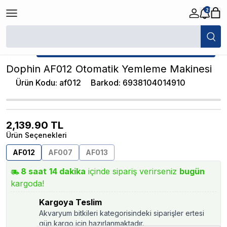
2
/
Akvaryum Otomatik Yemleme Makinesi
/
Dophin AF012 Otomatik Yem
★ Atakan Petshop,
Dophin yetkili satıcısıdır.
Dophin AF012 Otomatik Yemleme Makinesi
Ürün Kodu
:
af012
Barkod
:
6938104014910
2,139.90
TL
Ürün Seçenekleri
AF012
AF007
AF013
8
saat
14
dakika
içinde sipariş verirseniz
bugün
kargoda!
Kargoya Teslim
Akvaryum bitkileri kategorisindeki siparişler ertesi
gün kargo için hazırlanmaktadır.