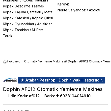
Kulübeleri
/
Köpek Yatakları
Kerevit
Köpek Gezdirme Tasması
Nerite Salyangoz
/
Axolotl
Köpek Taşıma Çantaları
/
Metal
Köpek Kafesleri
/
Köpek Çitleri
Köpek Oyuncakları
/
Ağızlıklar
Köpek Tarakları
/
M-Pets
Tarak
/
Akvaryum Otomatik Yemleme Makinesi
/
Dophin AF012 Otomatik Yem
★ Atakan Petshop,
Dophin yetkili satıcısıdır.
Dophin AF012 Otomatik Yemleme Makinesi
Ürün Kodu
:
af012
Barkod
:
6938104014910