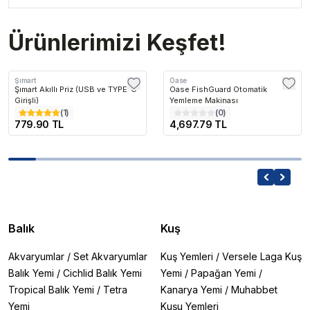
Ürünlerimizi Keşfet!
Şımart
Oase
Şımart Akıllı Priz (USB ve TYPE-C
Oase FishGuard Otomatik
Girişli)
Yemleme Makinası
(
1
)
(
0
)
779.90 TL
4,697.79 TL
Balık
Kuş
Akvaryumlar
/
Set Akvaryumlar
Kuş Yemleri
/
Versele Laga Kuş
Balık Yemi
/
Cichlid Balık Yemi
Yemi
/
Papağan Yemi
/
Tropical Balık Yemi
/
Tetra
Kanarya Yemi
/
Muhabbet
Yemi
Kuşu Yemleri