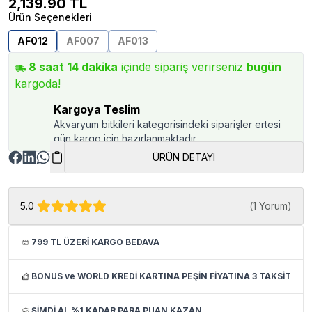
2,139.90
TL
Ürün Seçenekleri
AF012
AF007
AF013
8
saat
14
dakika
içinde sipariş verirseniz
bugün
kargoda!
Kargoya Teslim
Akvaryum bitkileri kategorisindeki siparişler ertesi
gün kargo için hazırlanmaktadır.
ÜRÜN DETAYI
5.0
(
1 Yorum
)
799 TL ÜZERİ KARGO BEDAVA
BONUS ve WORLD KREDİ KARTINA PEŞİN FİYATINA 3 TAKSİT
ŞİMDİ AL %1 KADAR PARA PUAN KAZAN