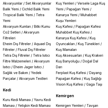
Akvaryumlar
/
Set Akvaryumlar
Kuş Yemleri
/
Versele Laga Kuş
Balık Yemi
/
Cichlid Balık Yemi
Yemi
/
Papağan Yemi
/
Tropical Balık Yemi
/
Tetra
Kanarya Yemi
/
Muhabbet
Yemi
Kuşu Yemleri
Akvaryum Kumları
/
Bitki Kumu
Kuş Kafesi
/
Papağan Kafesi
Co2 Setleri
/
Akvaryum
Muhabbet Kuş Kafesi
/
Filtreleri
Kanarya Kuş Kafesi
/
Kuş
Eheim Dış Filtreler
/
Aquael Dış
Oyuncakları
/
Kuş Tünekleri
/
Filtreler
/
Fluval Dış Filtreler
Kuş Mamaları
Tetra Dış Filtreler
/
Tetra Isıtıcı
Kuş Aksesuarları
/
Kuş Krakeri
Filtre Malzemeleri
/
Akvaryum
Kuş Banyoluğu
/
Doğal Dal
Isıtıcı
/
Eheim Jager Isıtıcı
/
Darı
Sağlık ve Bakım
/
Yedek
Ferplast Kuş Kafesi
/
Dayang
Parçalar
/
Akvaryum Testleri
Papağan Kafesi
/
Kuş Sağlığı
Vision Kuş Kafesi
/
Gaga Taşı
Kedi
Kemirgen
Kuru Kedi Maması
/
Yavru Kedi
Maması
/
Yetişkin Kedi Maması
Kemirgen Yemleri
/
Tavşan