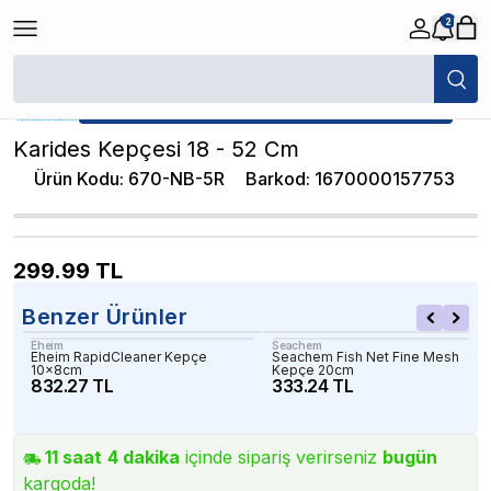
2
/
Akvaryum Kepçeleri
/
Karides Kepçesi 18 - 52 Cm
★ Atakan Petshop,
Diğer yetkili satıcısıdır.
Karides Kepçesi 18 - 52 Cm
Ürün Kodu
:
670-NB-5R
Barkod
:
1670000157753
299.99
TL
Benzer Ürünler
Eheim
Seachem
Eheim RapidCleaner Kepçe
Seachem Fish Net Fine Mesh
10x8cm
Kepçe 20cm
832.27 TL
333.24 TL
11
saat
4
dakika
içinde sipariş verirseniz
bugün
kargoda!