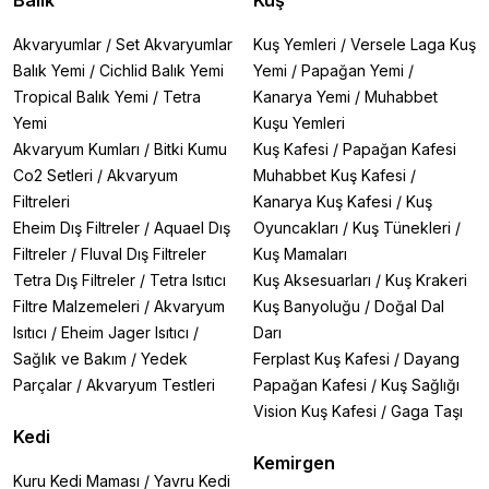
Balık
Kuş
Akvaryumlar
/
Set Akvaryumlar
Kuş Yemleri
/
Versele Laga Kuş
Balık Yemi
/
Cichlid Balık Yemi
Yemi
/
Papağan Yemi
/
Tropical Balık Yemi
/
Tetra
Kanarya Yemi
/
Muhabbet
Yemi
Kuşu Yemleri
Akvaryum Kumları
/
Bitki Kumu
Kuş Kafesi
/
Papağan Kafesi
Co2 Setleri
/
Akvaryum
Muhabbet Kuş Kafesi
/
Filtreleri
Kanarya Kuş Kafesi
/
Kuş
Eheim Dış Filtreler
/
Aquael Dış
Oyuncakları
/
Kuş Tünekleri
/
Filtreler
/
Fluval Dış Filtreler
Kuş Mamaları
Tetra Dış Filtreler
/
Tetra Isıtıcı
Kuş Aksesuarları
/
Kuş Krakeri
Filtre Malzemeleri
/
Akvaryum
Kuş Banyoluğu
/
Doğal Dal
Isıtıcı
/
Eheim Jager Isıtıcı
/
Darı
Sağlık ve Bakım
/
Yedek
Ferplast Kuş Kafesi
/
Dayang
Parçalar
/
Akvaryum Testleri
Papağan Kafesi
/
Kuş Sağlığı
Vision Kuş Kafesi
/
Gaga Taşı
Kedi
Kemirgen
Kuru Kedi Maması
/
Yavru Kedi