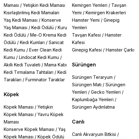
Maması
/
Yetişkin Kedi Maması
Kemirgen Yemleri
/
Tavşan
Kısırlaştırılmış Kedi Mamaları
Yemi
/
Kemirgen Krakerleri
Yaş Kedi Maması
/
Konserve
Hamster Yemi
/
Ginepig
Yaş Maması
/
Kedi Ödülü
/
Kuru
Yemleri
Kedi Ödülü
/
Me-O Krema Kedi
Tavşan Kafesi
/
Hamster
Ödülü
/
Kedi Kumları
/
Sanicat
Kafesi
Kedi Kumu
/
Ever Clean Kedi
Ginepig Kafesi
/
Hamster Çarkı
Kumu
/
Lindocat Kedi Kumu
/
Sürüngen
Akıllı Kedi Tuvaleti
/
Mama Kabı
Kedi Tırmalama Tahtaları
/
Kedi
Sürüngen Teraryum
/
Tarakları
/
Furminator Taraklar
Sürüngen Matı
/
Sürüngen
Yemleri
/
Gecko Yemleri
/
Köpek
Kaplumbağa Yemleri
/
Köpek Maması
/
Yetişkin
Sürüngen Aydınlatma
Köpek Maması
/
Yavru Köpek
Canlı
Maması
Konserve Köpek Maması
/
Yaş
Canlı Akvaryum Bitkisi
/
Köpek Maması
/
Köpek Ödülü