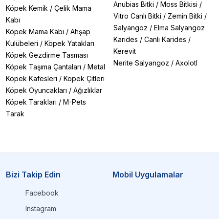
Anubias Bitki
/
Moss Bitkisi
/
Köpek Kemik
/
Çelik Mama
Vitro Canlı Bitki
/
Zemin Bitki
/
Kabı
Salyangoz
/
Elma Salyangoz
Köpek Mama Kabı
/
Ahşap
Karides
/
Canlı Karides
/
Kulübeleri
/
Köpek Yatakları
Kerevit
Köpek Gezdirme Tasması
Nerite Salyangoz
/
Axolotl
Köpek Taşıma Çantaları
/
Metal
Köpek Kafesleri
/
Köpek Çitleri
Köpek Oyuncakları
/
Ağızlıklar
Köpek Tarakları
/
M-Pets
Tarak
Bizi Takip Edin
Mobil Uygulamalar
Facebook
Instagram