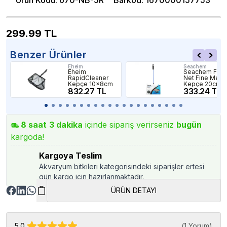
Ürün Kodu
:
670-NB-5R
Barkod
:
1670000157753
299.99
TL
Benzer Ürünler
Eheim
Seachem
Eheim
Seachem Fish
RapidCleaner
Net Fine Mesh
Kepçe 10x8cm
Kepçe 20cm
832.27 TL
333.24 TL
8
saat
3
dakika
içinde sipariş verirseniz
bugün
kargoda!
Kargoya Teslim
Akvaryum bitkileri kategorisindeki siparişler ertesi
gün kargo için hazırlanmaktadır.
ÜRÜN DETAYI
5.0
(
1 Yorum
)