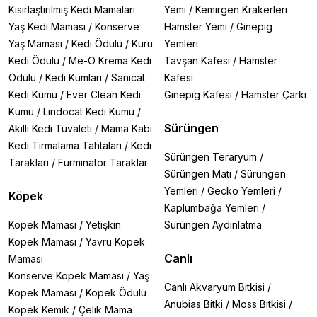
Kısırlaştırılmış Kedi Mamaları
Yemi
/
Kemirgen Krakerleri
Yaş Kedi Maması
/
Konserve
Hamster Yemi
/
Ginepig
Yaş Maması
/
Kedi Ödülü
/
Kuru
Yemleri
Kedi Ödülü
/
Me-O Krema Kedi
Tavşan Kafesi
/
Hamster
Ödülü
/
Kedi Kumları
/
Sanicat
Kafesi
Kedi Kumu
/
Ever Clean Kedi
Ginepig Kafesi
/
Hamster Çarkı
Kumu
/
Lindocat Kedi Kumu
/
Sürüngen
Akıllı Kedi Tuvaleti
/
Mama Kabı
Kedi Tırmalama Tahtaları
/
Kedi
Sürüngen Teraryum
/
Tarakları
/
Furminator Taraklar
Sürüngen Matı
/
Sürüngen
Yemleri
/
Gecko Yemleri
/
Köpek
Kaplumbağa Yemleri
/
Köpek Maması
/
Yetişkin
Sürüngen Aydınlatma
Köpek Maması
/
Yavru Köpek
Canlı
Maması
Konserve Köpek Maması
/
Yaş
Canlı Akvaryum Bitkisi
/
Köpek Maması
/
Köpek Ödülü
Anubias Bitki
/
Moss Bitkisi
/
Köpek Kemik
/
Çelik Mama