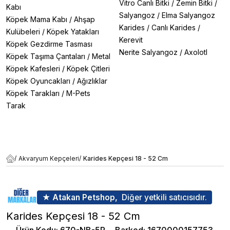
Vitro Canlı Bitki
/
Zemin Bitki
/
Kabı
Salyangoz
/
Elma Salyangoz
Köpek Mama Kabı
/
Ahşap
Karides
/
Canlı Karides
/
Kulübeleri
/
Köpek Yatakları
Kerevit
Köpek Gezdirme Tasması
Nerite Salyangoz
/
Axolotl
Köpek Taşıma Çantaları
/
Metal
Köpek Kafesleri
/
Köpek Çitleri
Köpek Oyuncakları
/
Ağızlıklar
Köpek Tarakları
/
M-Pets
Tarak
/
Akvaryum Kepçeleri
/
Karides Kepçesi 18 - 52 Cm
★ Atakan Petshop,
Diğer yetkili satıcısıdır.
Karides Kepçesi 18 - 52 Cm