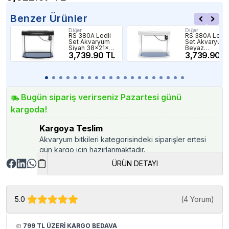
Benzer Ürünler
Diğer
Diğer
RS 380A Ledli
RS 380A Ledli
Set Akvaryum
Set Akvaryum
Siyah 38x21x40
Beyaz
Cm
3,739.90 TL
38x21x40 Cm
3,739.90 T
Bugün sipariş verirseniz Pazartesi günü
kargoda!
Kargoya Teslim
Akvaryum bitkileri kategorisindeki siparişler ertesi
gün kargo için hazırlanmaktadır.
ÜRÜN DETAYI
5.0
(
4 Yorum
)
799 TL ÜZERİ KARGO BEDAVA