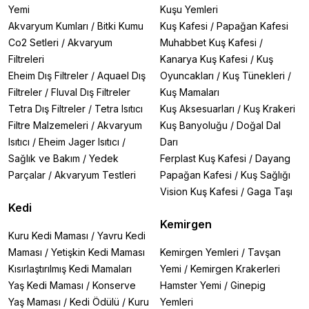
Yemi
Kuşu Yemleri
Akvaryum Kumları
/
Bitki Kumu
Kuş Kafesi
/
Papağan Kafesi
Co2 Setleri
/
Akvaryum
Muhabbet Kuş Kafesi
/
Filtreleri
Kanarya Kuş Kafesi
/
Kuş
Eheim Dış Filtreler
/
Aquael Dış
Oyuncakları
/
Kuş Tünekleri
/
Filtreler
/
Fluval Dış Filtreler
Kuş Mamaları
Tetra Dış Filtreler
/
Tetra Isıtıcı
Kuş Aksesuarları
/
Kuş Krakeri
Filtre Malzemeleri
/
Akvaryum
Kuş Banyoluğu
/
Doğal Dal
Isıtıcı
/
Eheim Jager Isıtıcı
/
Darı
Sağlık ve Bakım
/
Yedek
Ferplast Kuş Kafesi
/
Dayang
Parçalar
/
Akvaryum Testleri
Papağan Kafesi
/
Kuş Sağlığı
Vision Kuş Kafesi
/
Gaga Taşı
Kedi
Kemirgen
Kuru Kedi Maması
/
Yavru Kedi
Maması
/
Yetişkin Kedi Maması
Kemirgen Yemleri
/
Tavşan
Kısırlaştırılmış Kedi Mamaları
Yemi
/
Kemirgen Krakerleri
Yaş Kedi Maması
/
Konserve
Hamster Yemi
/
Ginepig
Yaş Maması
/
Kedi Ödülü
/
Kuru
Yemleri