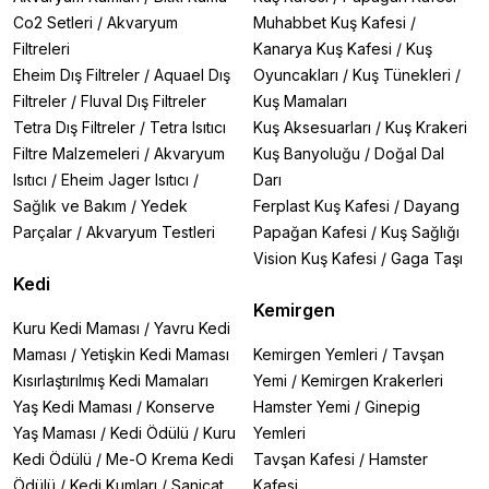
Co2 Setleri
/
Akvaryum
Muhabbet Kuş Kafesi
/
Filtreleri
Kanarya Kuş Kafesi
/
Kuş
Eheim Dış Filtreler
/
Aquael Dış
Oyuncakları
/
Kuş Tünekleri
/
Filtreler
/
Fluval Dış Filtreler
Kuş Mamaları
Tetra Dış Filtreler
/
Tetra Isıtıcı
Kuş Aksesuarları
/
Kuş Krakeri
Filtre Malzemeleri
/
Akvaryum
Kuş Banyoluğu
/
Doğal Dal
Isıtıcı
/
Eheim Jager Isıtıcı
/
Darı
Sağlık ve Bakım
/
Yedek
Ferplast Kuş Kafesi
/
Dayang
Parçalar
/
Akvaryum Testleri
Papağan Kafesi
/
Kuş Sağlığı
Vision Kuş Kafesi
/
Gaga Taşı
Kedi
Kemirgen
Kuru Kedi Maması
/
Yavru Kedi
Maması
/
Yetişkin Kedi Maması
Kemirgen Yemleri
/
Tavşan
Kısırlaştırılmış Kedi Mamaları
Yemi
/
Kemirgen Krakerleri
Yaş Kedi Maması
/
Konserve
Hamster Yemi
/
Ginepig
Yaş Maması
/
Kedi Ödülü
/
Kuru
Yemleri
Kedi Ödülü
/
Me-O Krema Kedi
Tavşan Kafesi
/
Hamster
Ödülü
/
Kedi Kumları
/
Sanicat
Kafesi