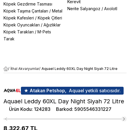
Kerevit
Köpek Gezdirme Tasması
Nerite Salyangoz
/
Axolotl
Köpek Taşıma Çantaları
/
Metal
Köpek Kafesleri
/
Köpek Çitleri
Köpek Oyuncakları
/
Ağızlıklar
Köpek Tarakları
/
M-Pets
Tarak
/
İthal Akvaryumlar
/
Aquael Leddy 60XL Day Night Siyah 72 Litre
★ Atakan Petshop,
Aquael yetkili satıcısıdır.
Aquael Leddy 60XL Day Night Siyah 72 Litre
Ürün Kodu
:
124283
Barkod
:
5905546331227
8,322.67
TL