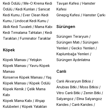
Kedi Ödülü
/
Me-O Krema Kedi
Tavşan Kafesi
/
Hamster
Ödülü
/
Kedi Kumları
/
Sanicat
Kafesi
Kedi Kumu
/
Ever Clean Kedi
Ginepig Kafesi
/
Hamster Çarkı
Kumu
/
Lindocat Kedi Kumu
/
Sürüngen
Akıllı Kedi Tuvaleti
/
Mama Kabı
Kedi Tırmalama Tahtaları
/
Kedi
Sürüngen Teraryum
/
Tarakları
/
Furminator Taraklar
Sürüngen Matı
/
Sürüngen
Yemleri
/
Gecko Yemleri
/
Köpek
Kaplumbağa Yemleri
/
Köpek Maması
/
Yetişkin
Sürüngen Aydınlatma
Köpek Maması
/
Yavru Köpek
Canlı
Maması
Konserve Köpek Maması
/
Yaş
Canlı Akvaryum Bitkisi
/
Köpek Maması
/
Köpek Ödülü
Anubias Bitki
/
Moss Bitkisi
/
Köpek Kemik
/
Çelik Mama
Vitro Canlı Bitki
/
Zemin Bitki
/
Kabı
Salyangoz
/
Elma Salyangoz
Köpek Mama Kabı
/
Ahşap
Karides
/
Canlı Karides
/
Kulübeleri
/
Köpek Yatakları