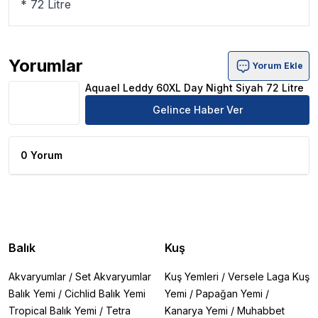
* 72 Litre
Yorumlar
Yorum Ekle
Aquael Leddy 60XL Day Night Siyah 72 Litre Ürün Yoruml
Aquael Leddy 60XL Day Night Siyah 72 Litre
Gelince Haber Ver
0 Yorum
Balık
Kuş
Akvaryumlar
/
Set Akvaryumlar
Kuş Yemleri
/
Versele Laga Kuş
Balık Yemi
/
Cichlid Balık Yemi
Yemi
/
Papağan Yemi
/
Tropical Balık Yemi
/
Tetra
Kanarya Yemi
/
Muhabbet