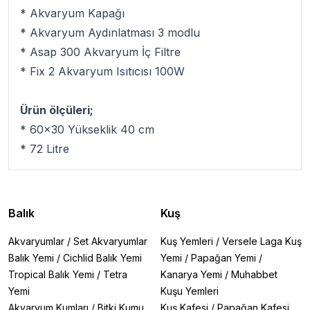
* Akvaryum Kapağı
* Akvaryum Aydınlatması 3 modlu
* Asap 300 Akvaryum İç Filtre
* Fix 2 Akvaryum Isıtıcısı 100W
Ürün ölçüleri;
* 60x30 Yükseklik 40 cm
* 72 Litre
Balık
Kuş
Akvaryumlar
/
Set Akvaryumlar
Kuş Yemleri
/
Versele Laga Kuş
Balık Yemi
/
Cichlid Balık Yemi
Yemi
/
Papağan Yemi
/
Tropical Balık Yemi
/
Tetra
Kanarya Yemi
/
Muhabbet
Yemi
Kuşu Yemleri
Akvaryum Kumları
/
Bitki Kumu
Kuş Kafesi
/
Papağan Kafesi