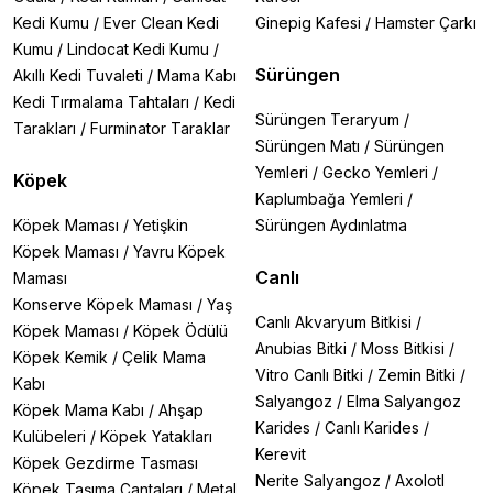
Kedi Kumu
/
Ever Clean Kedi
Ginepig Kafesi
/
Hamster Çarkı
Kumu
/
Lindocat Kedi Kumu
/
Sürüngen
Akıllı Kedi Tuvaleti
/
Mama Kabı
Kedi Tırmalama Tahtaları
/
Kedi
Sürüngen Teraryum
/
Tarakları
/
Furminator Taraklar
Sürüngen Matı
/
Sürüngen
Yemleri
/
Gecko Yemleri
/
Köpek
Kaplumbağa Yemleri
/
Köpek Maması
/
Yetişkin
Sürüngen Aydınlatma
Köpek Maması
/
Yavru Köpek
Canlı
Maması
Konserve Köpek Maması
/
Yaş
Canlı Akvaryum Bitkisi
/
Köpek Maması
/
Köpek Ödülü
Anubias Bitki
/
Moss Bitkisi
/
Köpek Kemik
/
Çelik Mama
Vitro Canlı Bitki
/
Zemin Bitki
/
Kabı
Salyangoz
/
Elma Salyangoz
Köpek Mama Kabı
/
Ahşap
Karides
/
Canlı Karides
/
Kulübeleri
/
Köpek Yatakları
Kerevit
Köpek Gezdirme Tasması
Nerite Salyangoz
/
Axolotl
Köpek Taşıma Çantaları
/
Metal