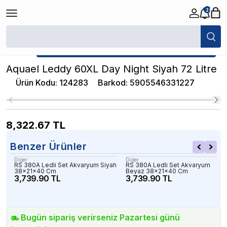
2
/
İthal Akvaryumlar
/
Aquael Leddy 60XL Day Night Siyah 72 Litre
★ Atakan Petshop,
Aquael yetkili satıcısıdır.
Aquael Leddy 60XL Day Night Siyah 72 Litre
Ürün Kodu
:
124283
Barkod
:
5905546331227
8,322.67
TL
Benzer Ürünler
Diğer
Diğer
RS 380A Ledli Set Akvaryum Siyah
RS 380A Ledli Set Akvaryum
38x21x40 Cm
Beyaz 38x21x40 Cm
3,739.90 TL
3,739.90 TL
Bugün sipariş verirseniz Pazartesi günü