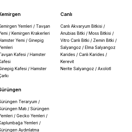
Kemirgen
Canlı
Kemirgen Yemleri
/
Tavşan
Canlı Akvaryum Bitkisi
/
Yemi
/
Kemirgen Krakerleri
Anubias Bitki
/
Moss Bitkisi
/
Hamster Yemi
/
Ginepig
Vitro Canlı Bitki
/
Zemin Bitki
/
Yemleri
Salyangoz
/
Elma Salyangoz
Tavşan Kafesi
/
Hamster
Karides
/
Canlı Karides
/
Kafesi
Kerevit
Ginepig Kafesi
/
Hamster
Nerite Salyangoz
/
Axolotl
Çarkı
Sürüngen
Sürüngen Teraryum
/
Sürüngen Matı
/
Sürüngen
Yemleri
/
Gecko Yemleri
/
Kaplumbağa Yemleri
/
Sürüngen Aydınlatma