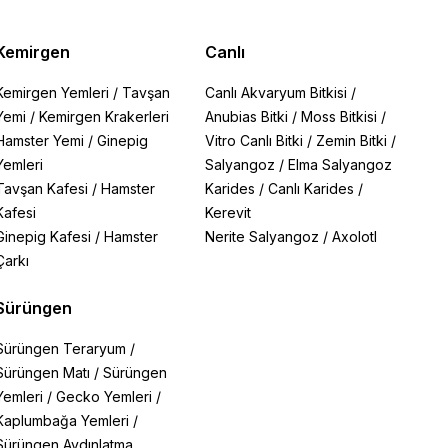
Kemirgen
Canlı
Kemirgen Yemleri
/
Tavşan
Canlı Akvaryum Bitkisi
/
Yemi
/
Kemirgen Krakerleri
Anubias Bitki
/
Moss Bitkisi
/
Hamster Yemi
/
Ginepig
Vitro Canlı Bitki
/
Zemin Bitki
/
Yemleri
Salyangoz
/
Elma Salyangoz
Tavşan Kafesi
/
Hamster
Karides
/
Canlı Karides
/
Kafesi
Kerevit
Ginepig Kafesi
/
Hamster
Nerite Salyangoz
/
Axolotl
Çarkı
Sürüngen
Sürüngen Teraryum
/
Sürüngen Matı
/
Sürüngen
Yemleri
/
Gecko Yemleri
/
Kaplumbağa Yemleri
/
Sürüngen Aydınlatma