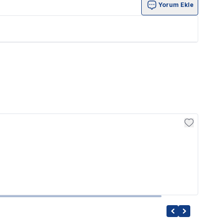
Yorum Ekle
Sera
Sera
626.