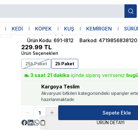
Ista
KEDİ
KÖPEK
KUŞ
KEMİRGEN
SÜRÜ
Ista Bitki Yapıştırıcı 2 Li
Ürün Kodu
:
691-I812
Barkod
:
4719856838120
229.99
TL
Ürün Seçenekleri
25li Paket
2li Paket
3
saat
21
dakika
içinde sipariş verirseniz
bug
Kargoya Teslim
Akvaryum bitkileri kategorisindeki siparişler ert
hazırlanmaktadır.
Sepete Ekle
ÜRÜN DETAYI