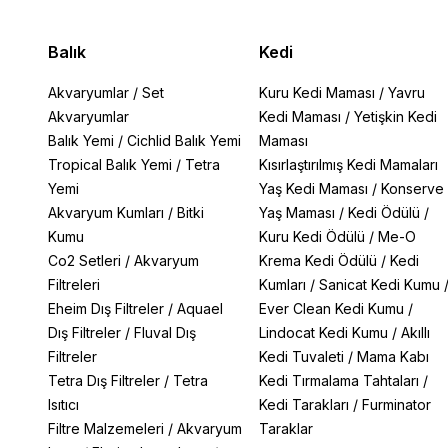
Balık
Kedi
Akvaryumlar
/
Set
Kuru Kedi Maması
/
Yavru
Akvaryumlar
Kedi Maması
/
Yetişkin Kedi
Balık Yemi
/
Cichlid Balık Yemi
Maması
Tropical Balık Yemi
/
Tetra
Kısırlaştırılmış Kedi Mamaları
Yemi
Yaş Kedi Maması
/
Konserve
Akvaryum Kumları
/
Bitki
Yaş Maması
/
Kedi Ödülü
/
Kumu
Kuru Kedi Ödülü
/
Me-O
Co2 Setleri
/
Akvaryum
Krema Kedi Ödülü
/
Kedi
Filtreleri
Kumları
/
Sanicat Kedi Kumu
Eheim Dış Filtreler
/
Aquael
Ever Clean Kedi Kumu
/
Dış Filtreler
/
Fluval Dış
Lindocat Kedi Kumu
/
Akıllı
Filtreler
Kedi Tuvaleti
/
Mama Kabı
Tetra Dış Filtreler
/
Tetra
Kedi Tırmalama Tahtaları
/
Isıtıcı
Kedi Tarakları
/
Furminator
Filtre Malzemeleri
/
Akvaryum
Taraklar