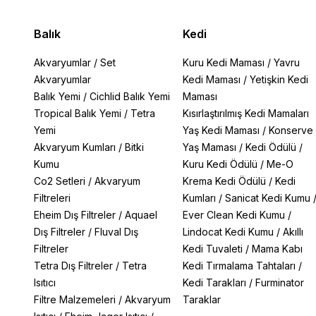
Balık
Kedi
Akvaryumlar
/
Set
Kuru Kedi Maması
/
Yavru
Akvaryumlar
Kedi Maması
/
Yetişkin Kedi
Balık Yemi
/
Cichlid Balık Yemi
Maması
Tropical Balık Yemi
/
Tetra
Kısırlaştırılmış Kedi Mamaları
Yemi
Yaş Kedi Maması
/
Konserve
Akvaryum Kumları
/
Bitki
Yaş Maması
/
Kedi Ödülü
/
Kumu
Kuru Kedi Ödülü
/
Me-O
Co2 Setleri
/
Akvaryum
Krema Kedi Ödülü
/
Kedi
Filtreleri
Kumları
/
Sanicat Kedi Kumu
Eheim Dış Filtreler
/
Aquael
Ever Clean Kedi Kumu
/
Dış Filtreler
/
Fluval Dış
Lindocat Kedi Kumu
/
Akıllı
Filtreler
Kedi Tuvaleti
/
Mama Kabı
Tetra Dış Filtreler
/
Tetra
Kedi Tırmalama Tahtaları
/
Isıtıcı
Kedi Tarakları
/
Furminator
Filtre Malzemeleri
/
Akvaryum
Taraklar