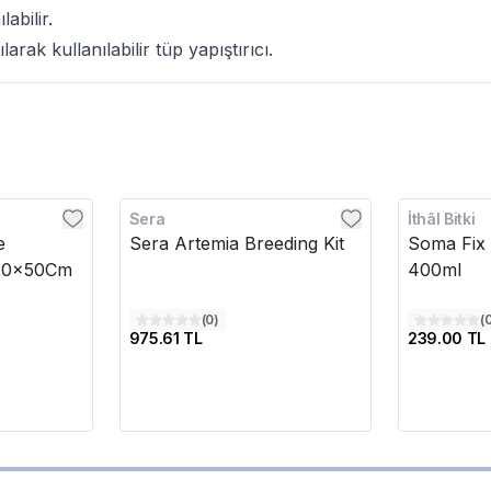
labilir.
larak kullanılabilir tüp yapıştırıcı.
Sera
İthâl Bitki
e
Sera Artemia Breeding Kit
Soma Fix H
120x50Cm
400ml
(
0
)
(
975.61 TL
239.00 TL