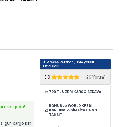
★ Atakan Petshop,
Ista yetkili
satıcısıdır.
5.0
(
26 Yorum
)
799 TL ÜZERİ KARGO BEDAVA
BONUS ve WORLD KREDİ
ün
kargoda!
KARTINA PEŞİN FİYATINA 3
TAKSİT
esi gün kargo için