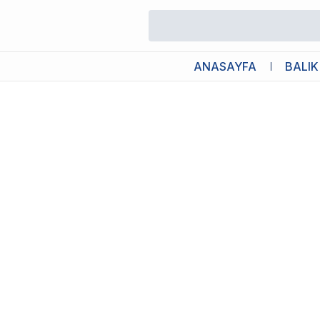
/
Akvaryum Diğer Ekipmanlar
/
Ista Bitki Yapıştırıcı 2 Li
ANASAYFA
BALIK