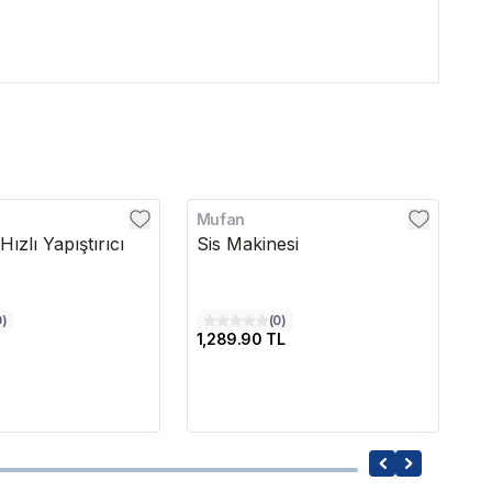
Mufan
Di
ızlı Yapıştırıcı
Sis Makinesi
Da
P
0
)
(
0
)
1,289.90 TL
6