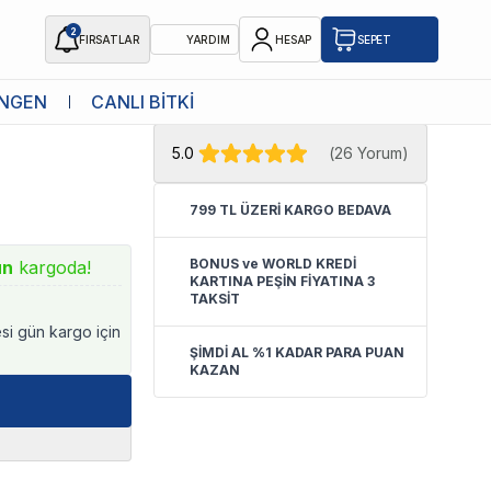
2
FIRSATLAR
YARDIM
HESAP
SEPET
★ Atakan Petshop,
Ista yetkili
NGEN
CANLI BİTKİ
satıcısıdır.
5.0
(
26 Yorum
)
799 TL ÜZERİ KARGO BEDAVA
BONUS ve WORLD KREDİ
ün
kargoda!
KARTINA PEŞİN FİYATINA 3
TAKSİT
esi gün kargo için
ŞİMDİ AL %1 KADAR PARA PUAN
KAZAN