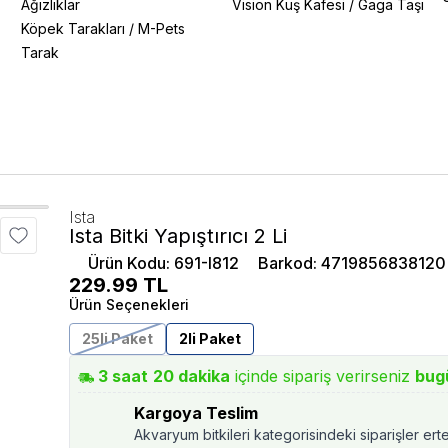
Ağızlıklar
Vision Kuş Kafesi
/
Gaga Taşı
Köpek Tarakları
/
M-Pets
Tarak
Ista
Ista Bitki Yapıştırıcı 2 Li
Ürün Kodu
:
691-I812
Barkod
:
4719856838120
229.99
TL
Ürün Seçenekleri
25li Paket
2li Paket
3
saat
20
dakika
içinde sipariş verirseniz
bug
Kargoya Teslim
Akvaryum bitkileri kategorisindeki siparişler ert