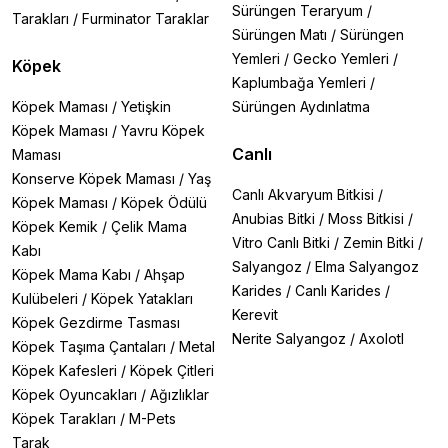
Sürüngen Teraryum
/
Tarakları
/
Furminator Taraklar
Sürüngen Matı
/
Sürüngen
Yemleri
/
Gecko Yemleri
/
Köpek
Kaplumbağa Yemleri
/
Köpek Maması
/
Yetişkin
Sürüngen Aydınlatma
Köpek Maması
/
Yavru Köpek
Canlı
Maması
Konserve Köpek Maması
/
Yaş
Canlı Akvaryum Bitkisi
/
Köpek Maması
/
Köpek Ödülü
Anubias Bitki
/
Moss Bitkisi
/
Köpek Kemik
/
Çelik Mama
Vitro Canlı Bitki
/
Zemin Bitki
/
Kabı
Salyangoz
/
Elma Salyangoz
Köpek Mama Kabı
/
Ahşap
Karides
/
Canlı Karides
/
Kulübeleri
/
Köpek Yatakları
Kerevit
Köpek Gezdirme Tasması
Nerite Salyangoz
/
Axolotl
Köpek Taşıma Çantaları
/
Metal
Köpek Kafesleri
/
Köpek Çitleri
Köpek Oyuncakları
/
Ağızlıklar
Köpek Tarakları
/
M-Pets
Tarak