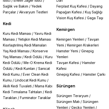
Isıtıcı
/
Eheim Jager Isıtıcı
/
Darı
Sağlık ve Bakım
/
Yedek
Ferplast Kuş Kafesi
/
Dayang
Parçalar
/
Akvaryum Testleri
Papağan Kafesi
/
Kuş Sağlığı
Vision Kuş Kafesi
/
Gaga Taşı
Kedi
Kemirgen
Kuru Kedi Maması
/
Yavru Kedi
Maması
/
Yetişkin Kedi Maması
Kemirgen Yemleri
/
Tavşan
Kısırlaştırılmış Kedi Mamaları
Yemi
/
Kemirgen Krakerleri
Yaş Kedi Maması
/
Konserve
Hamster Yemi
/
Ginepig
Yaş Maması
/
Kedi Ödülü
/
Kuru
Yemleri
Kedi Ödülü
/
Me-O Krema Kedi
Tavşan Kafesi
/
Hamster
Ödülü
/
Kedi Kumları
/
Sanicat
Kafesi
Kedi Kumu
/
Ever Clean Kedi
Ginepig Kafesi
/
Hamster Çarkı
Kumu
/
Lindocat Kedi Kumu
/
Sürüngen
Akıllı Kedi Tuvaleti
/
Mama Kabı
Kedi Tırmalama Tahtaları
/
Kedi
Sürüngen Teraryum
/
Tarakları
/
Furminator Taraklar
Sürüngen Matı
/
Sürüngen
Yemleri
/
Gecko Yemleri
/