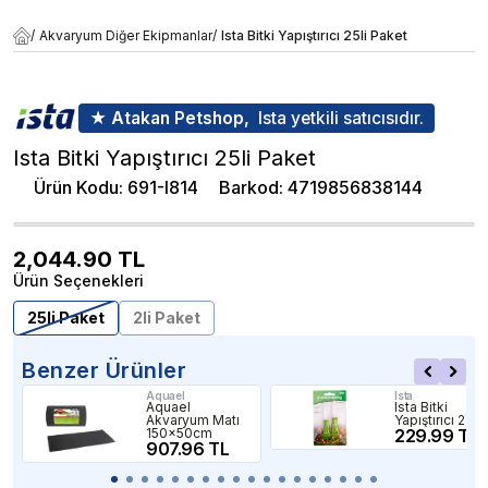
/
Akvaryum Diğer Ekipmanlar
/
Ista Bitki Yapıştırıcı 25li Paket
★ Atakan Petshop,
Ista yetkili satıcısıdır.
Ista Bitki Yapıştırıcı 25li Paket
Ürün Kodu
:
691-I814
Barkod
:
4719856838144
2,044.90
TL
Ürün Seçenekleri
25li Paket
2li Paket
Benzer Ürünler
Aquael
Ista
Aquael
Ista Bitki
Akvaryum Matı
Yapıştırıcı 2 Li
150x50cm
229.99 TL
907.96 TL