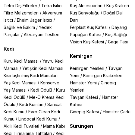
Tetra Dış Filtreler
/
Tetra Isıtıcı
Kuş Aksesuarları
/
Kuş Krakeri
Filtre Malzemeleri
/
Akvaryum
Kuş Banyoluğu
/
Doğal Dal
Isıtıcı
/
Eheim Jager Isıtıcı
/
Darı
Sağlık ve Bakım
/
Yedek
Ferplast Kuş Kafesi
/
Dayang
Parçalar
/
Akvaryum Testleri
Papağan Kafesi
/
Kuş Sağlığı
Vision Kuş Kafesi
/
Gaga Taşı
Kedi
Kemirgen
Kuru Kedi Maması
/
Yavru Kedi
Maması
/
Yetişkin Kedi Maması
Kemirgen Yemleri
/
Tavşan
Kısırlaştırılmış Kedi Mamaları
Yemi
/
Kemirgen Krakerleri
Yaş Kedi Maması
/
Konserve
Hamster Yemi
/
Ginepig
Yaş Maması
/
Kedi Ödülü
/
Kuru
Yemleri
Kedi Ödülü
/
Me-O Krema Kedi
Tavşan Kafesi
/
Hamster
Ödülü
/
Kedi Kumları
/
Sanicat
Kafesi
Kedi Kumu
/
Ever Clean Kedi
Ginepig Kafesi
/
Hamster Çarkı
Kumu
/
Lindocat Kedi Kumu
/
Sürüngen
Akıllı Kedi Tuvaleti
/
Mama Kabı
Kedi Tırmalama Tahtaları
/
Kedi