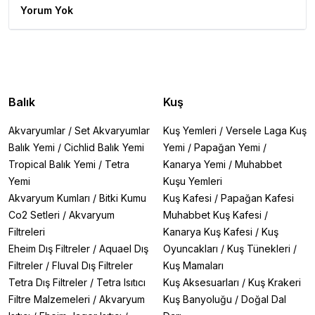
Yorum Yok
Balık
Kuş
Akvaryumlar
/
Set Akvaryumlar
Kuş Yemleri
/
Versele Laga Kuş
Balık Yemi
/
Cichlid Balık Yemi
Yemi
/
Papağan Yemi
/
Tropical Balık Yemi
/
Tetra
Kanarya Yemi
/
Muhabbet
Yemi
Kuşu Yemleri
Akvaryum Kumları
/
Bitki Kumu
Kuş Kafesi
/
Papağan Kafesi
Co2 Setleri
/
Akvaryum
Muhabbet Kuş Kafesi
/
Filtreleri
Kanarya Kuş Kafesi
/
Kuş
Eheim Dış Filtreler
/
Aquael Dış
Oyuncakları
/
Kuş Tünekleri
/
Filtreler
/
Fluval Dış Filtreler
Kuş Mamaları
Tetra Dış Filtreler
/
Tetra Isıtıcı
Kuş Aksesuarları
/
Kuş Krakeri
Filtre Malzemeleri
/
Akvaryum
Kuş Banyoluğu
/
Doğal Dal