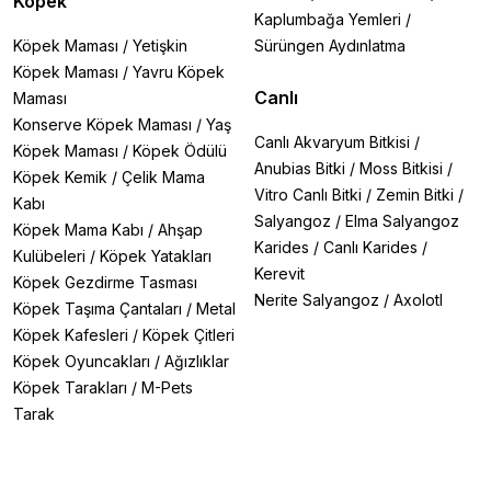
Köpek
Kaplumbağa Yemleri
/
Köpek Maması
/
Yetişkin
Sürüngen Aydınlatma
Köpek Maması
/
Yavru Köpek
Canlı
Maması
Konserve Köpek Maması
/
Yaş
Canlı Akvaryum Bitkisi
/
Köpek Maması
/
Köpek Ödülü
Anubias Bitki
/
Moss Bitkisi
/
Köpek Kemik
/
Çelik Mama
Vitro Canlı Bitki
/
Zemin Bitki
/
Kabı
Salyangoz
/
Elma Salyangoz
Köpek Mama Kabı
/
Ahşap
Karides
/
Canlı Karides
/
Kulübeleri
/
Köpek Yatakları
Kerevit
Köpek Gezdirme Tasması
Nerite Salyangoz
/
Axolotl
Köpek Taşıma Çantaları
/
Metal
Köpek Kafesleri
/
Köpek Çitleri
Köpek Oyuncakları
/
Ağızlıklar
Köpek Tarakları
/
M-Pets
Tarak