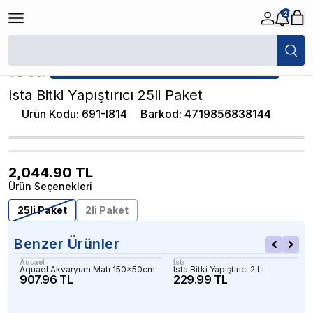
2
/
Akvaryum Diğer Ekipmanlar
/
Ista Bitki Yapıştırıcı 25li Paket
★ Atakan Petshop,
Ista yetkili satıcısıdır.
Ista Bitki Yapıştırıcı 25li Paket
Ürün Kodu
:
691-I814
Barkod
:
4719856838144
2,044.90
TL
Ürün Seçenekleri
25li Paket
2li Paket
Benzer Ürünler
Aquael
Ista
Aquael Akvaryum Matı 150x50cm
Ista Bitki Yapıştırıcı 2 Li
907.96 TL
229.99 TL