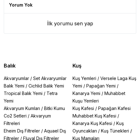
Yorum Yok
İlk yorumu sen yap
Balık
Kuş
Akvaryumlar
/
Set Akvaryumlar
Kuş Yemleri
/
Versele Laga Kuş
Balık Yemi
/
Cichlid Balık Yemi
Yemi
/
Papağan Yemi
/
Tropical Balık Yemi
/
Tetra
Kanarya Yemi
/
Muhabbet
Yemi
Kuşu Yemleri
Akvaryum Kumları
/
Bitki Kumu
Kuş Kafesi
/
Papağan Kafesi
Co2 Setleri
/
Akvaryum
Muhabbet Kuş Kafesi
/
Filtreleri
Kanarya Kuş Kafesi
/
Kuş
Eheim Dış Filtreler
/
Aquael Dış
Oyuncakları
/
Kuş Tünekleri
/
Filtreler
/
Fluval Dış Filtreler
Kuş Mamaları