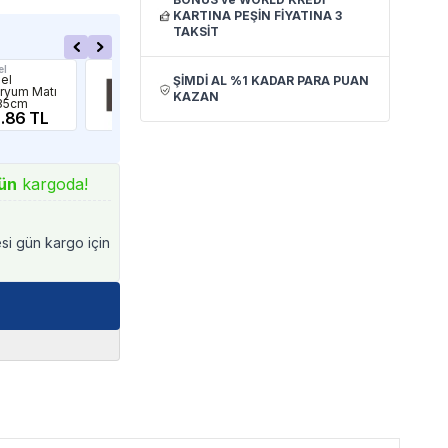
KARTINA PEŞİN FİYATINA 3
TAKSİT
el
Sera
İthâl
el
Sera Thermo
Som
ŞİMDİ AL %1 KADAR PARA PUAN
ryum Matı
Safe Akvaryum
Yap
KAZAN
35cm
Matı 60x30Cm
23
.86 TL
288.43 TL
ün
kargoda!
esi gün kargo için