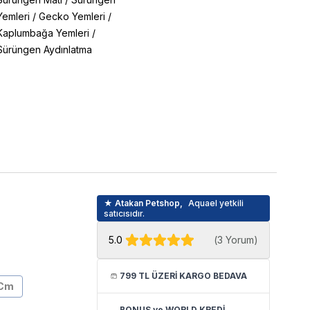
Yemleri
/
Gecko Yemleri
/
Kaplumbağa Yemleri
/
Sürüngen Aydınlatma
★ Atakan Petshop,
Aquael yetkili
satıcısıdır.
5.0
(
3 Yorum
)
799 TL ÜZERİ KARGO BEDAVA
 Cm
BONUS ve WORLD KREDİ