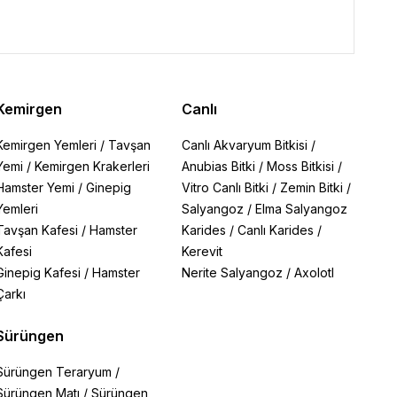
Kemirgen
Canlı
Kemirgen Yemleri
/
Tavşan
Canlı Akvaryum Bitkisi
/
Yemi
/
Kemirgen Krakerleri
Anubias Bitki
/
Moss Bitkisi
/
Hamster Yemi
/
Ginepig
Vitro Canlı Bitki
/
Zemin Bitki
/
Yemleri
Salyangoz
/
Elma Salyangoz
Tavşan Kafesi
/
Hamster
Karides
/
Canlı Karides
/
Kafesi
Kerevit
Ginepig Kafesi
/
Hamster
Nerite Salyangoz
/
Axolotl
Çarkı
Sürüngen
Sürüngen Teraryum
/
Sürüngen Matı
/
Sürüngen