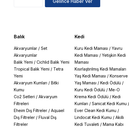
Gelince Haber Ver
Balık
Kedi
Akvaryumlar
/
Set
Kuru Kedi Maması
/
Yavru
Akvaryumlar
Kedi Maması
/
Yetişkin Kedi
Balık Yemi
/
Cichlid Balık Yemi
Maması
Tropical Balık Yemi
/
Tetra
Kısırlaştırılmış Kedi Mamaları
Yemi
Yaş Kedi Maması
/
Konserve
Akvaryum Kumları
/
Bitki
Yaş Maması
/
Kedi Ödülü
/
Kumu
Kuru Kedi Ödülü
/
Me-O
Co2 Setleri
/
Akvaryum
Krema Kedi Ödülü
/
Kedi
Filtreleri
Kumları
/
Sanicat Kedi Kumu
Eheim Dış Filtreler
/
Aquael
Ever Clean Kedi Kumu
/
Dış Filtreler
/
Fluval Dış
Lindocat Kedi Kumu
/
Akıllı
Filtreler
Kedi Tuvaleti
/
Mama Kabı