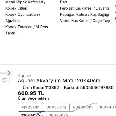
Metal Köpek Kafesleri
/
Darı
Köpek Çitleri
Ferplast Kuş Kafesi
/
Dayang
Köpek Oyuncakları
/
Papağan Kafesi
/
Kuş Sağlığı
Ağızlıklar
Vision Kuş Kafesi
/
Gaga Taşı
Köpek Tarakları
/
M-Pets
Tarak
Aquael
Aquael Akvaryum Matı 120x40cm
Ürün Kodu
:
113862
Barkod
:
5905546197830
668.95
TL
Ürün Seçenekleri
41x25 Cm
80x35 Cm
60x30 Cm
100x40
120x40 Cm
150x50 Cm