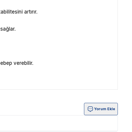
litesini artırır.
 sağlar.
bep verebilir.
Yorum Ekle