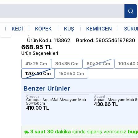
Aquael
KEDİ
KÖPEK
KUŞ
KEMİRGEN
SÜRÜ
Aquael Akvaryum Matı 120x40cm
Ürün Kodu
:
113862
Barkod
:
5905546197830
668.95
TL
Ürün Seçenekleri
41x25 Cm
80x35 Cm
60x30 Cm
100x40
120x40 Cm
150x50 Cm
Benzer Ürünler
Creaqua
Aquael
Creaqua AquaMat Akvaryum Matı
Aquael Akvaryum Matı 
50x150cm
430.86 TL
410.00 TL
3
saat
30
dakika
içinde sipariş verirseniz
bug