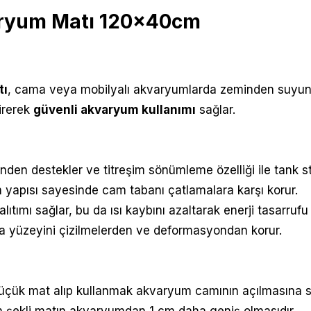
ryum Matı 120x40cm
tı
, c
ama veya mobilyalı akvaryumlarda zeminden suyun 
irerek
güvenli akvaryum kullanımı
sağlar.
n destekler ve titreşim sönümleme özelliği ile tank stabi
m yapısı sayesinde cam tabanı çatlamalara karşı korur.
yalıtımı sağlar, bu da ısı kaybını azaltarak enerji tasarrufu
a yüzeyini çizilmelerden ve deformasyondan korur.
ük mat alıp kullanmak akvaryum camının açılmasına se