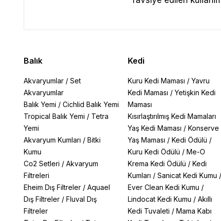
Tavsiye edilen kullanı
Balık
Kedi
Akvaryumlar
/
Set
Kuru Kedi Maması
/
Yavru
Akvaryumlar
Kedi Maması
/
Yetişkin Kedi
Balık Yemi
/
Cichlid Balık Yemi
Maması
Tropical Balık Yemi
/
Tetra
Kısırlaştırılmış Kedi Mamaları
Yemi
Yaş Kedi Maması
/
Konserve
Akvaryum Kumları
/
Bitki
Yaş Maması
/
Kedi Ödülü
/
Kumu
Kuru Kedi Ödülü
/
Me-O
Co2 Setleri
/
Akvaryum
Krema Kedi Ödülü
/
Kedi
Filtreleri
Kumları
/
Sanicat Kedi Kumu
Eheim Dış Filtreler
/
Aquael
Ever Clean Kedi Kumu
/
Dış Filtreler
/
Fluval Dış
Lindocat Kedi Kumu
/
Akıllı
Filtreler
Kedi Tuvaleti
/
Mama Kabı