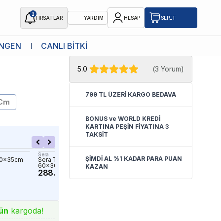
2
FIRSATLAR
YARDIM
HESAP
SEPET
★ Atakan Petshop,
Aquael yetkili
NGEN
CANLI BİTKİ
satıcısıdır.
5.0
(
3 Yorum
)
799 TL ÜZERİ KARGO BEDAVA
 Cm
BONUS ve WORLD KREDİ
KARTINA PEŞİN FİYATINA 3
TAKSİT
Sera
İthâl Bitki
ŞİMDİ AL %1 KADAR PARA PUAN
80x35cm
Sera Thermo Safe Akvaryum Matı
Soma Fix Hızlı Yapıştırıcı
60x30Cm
239.00 TL
KAZAN
288.43 TL
ün
kargoda!