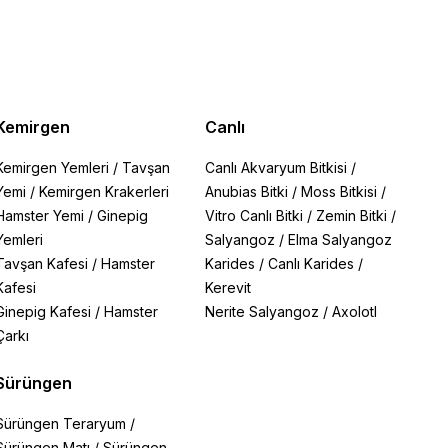
Kemirgen
Canlı
Kemirgen Yemleri
/
Tavşan
Canlı Akvaryum Bitkisi
/
Yemi
/
Kemirgen Krakerleri
Anubias Bitki
/
Moss Bitkisi
/
Hamster Yemi
/
Ginepig
Vitro Canlı Bitki
/
Zemin Bitki
/
Yemleri
Salyangoz
/
Elma Salyangoz
Tavşan Kafesi
/
Hamster
Karides
/
Canlı Karides
/
Kafesi
Kerevit
Ginepig Kafesi
/
Hamster
Nerite Salyangoz
/
Axolotl
Çarkı
Sürüngen
Sürüngen Teraryum
/
Sürüngen Matı
/
Sürüngen