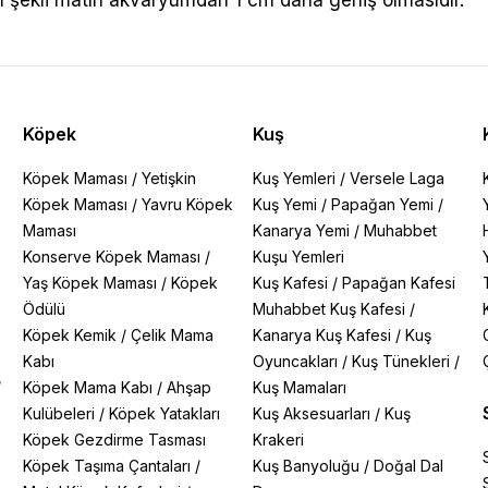
m şekli matın akvaryumdan 1 cm daha geniş olmasıdır.
Köpek
Kuş
Köpek Maması
/
Yetişkin
Kuş Yemleri
/
Versele Laga
Köpek Maması
/
Yavru Köpek
Kuş Yemi
/
Papağan Yemi
/
Maması
Kanarya Yemi
/
Muhabbet
Konserve Köpek Maması
/
Kuşu Yemleri
Yaş Köpek Maması
/
Köpek
Kuş Kafesi
/
Papağan Kafesi
Ödülü
Muhabbet Kuş Kafesi
/
Köpek Kemik
/
Çelik Mama
Kanarya Kuş Kafesi
/
Kuş
Kabı
Oyuncakları
/
Kuş Tünekleri
/
/
Köpek Mama Kabı
/
Ahşap
Kuş Mamaları
Kulübeleri
/
Köpek Yatakları
Kuş Aksesuarları
/
Kuş
Köpek Gezdirme Tasması
Krakeri
Köpek Taşıma Çantaları
/
Kuş Banyoluğu
/
Doğal Dal