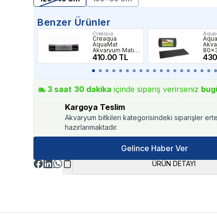
Benzer Ürünler
Creaqua
Aqua
Creaqua
Aqua
AquaMat
Akva
Akvaryum Matı
80x
50x150cm
410.00 TL
430
3
saat
30
dakika
içinde sipariş verirseniz
bug
Kargoya Teslim
Akvaryum bitkileri kategorisindeki siparişler ert
hazırlanmaktadır.
Gelince Haber Ver
ÜRÜN DETAYI