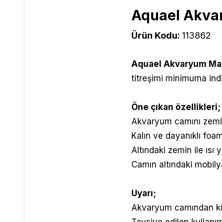
Aquael Akva
Ürün Kodu:
113862
Aquael Akvaryum Ma
titreşimi minimuma ind
Öne çıkan özellikleri;
Akvaryum camını zeminde
Kalın ve dayanıklı foa
Altındaki zemin ile ısı 
Camın altındaki mobily
Uyarı;
Akvaryum camından küç