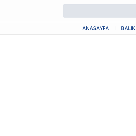
/
Akvaryum Diğer Ekipmanlar
/
Aquael Akvaryum Matı 120x40cm
ANASAYFA
BALIK