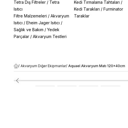
Tetra Dış Filtreler
/
Tetra
Kedi Tırmalama Tahtaları
/
Isıtıcı
Kedi Tarakları
/
Furminator
Filtre Malzemeleri
/
Akvaryum
Taraklar
Isıtıcı
/
Eheim Jager Isıtıcı
/
Sağlık ve Bakım
/
Yedek
Parçalar
/
Akvaryum Testleri
/
Akvaryum Diğer Ekipmanlar
/
Aquael Akvaryum Matı 120x40cm