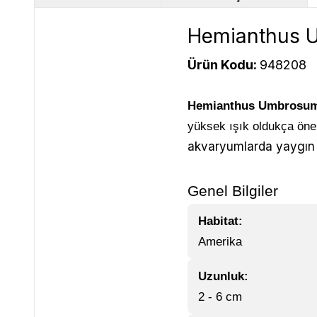
Hemianthus U
Ürün Kodu:
948208
Hemianthus Umbrosu
yüksek ışık oldukça önem
akvaryumlarda yaygın ol
Genel Bilgiler
Habitat:
Amerika
Uzunluk:
2 - 6 cm