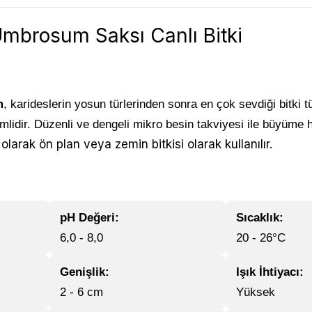
mbrosum Saksı Canlı Bitki
m
, karideslerin yosun türlerinden sonra en çok sevdiği bitki tü
lidir. Düzenli ve dengeli mikro besin takviyesi ile büyüme hız
arak ön plan veya zemin bitkisi olarak kullanılır.
pH Değeri:
Sıcaklık:
6,0 - 8,0
20 - 26°C
Genişlik:
Işık İhtiyacı:
2 - 6 cm
Yüksek