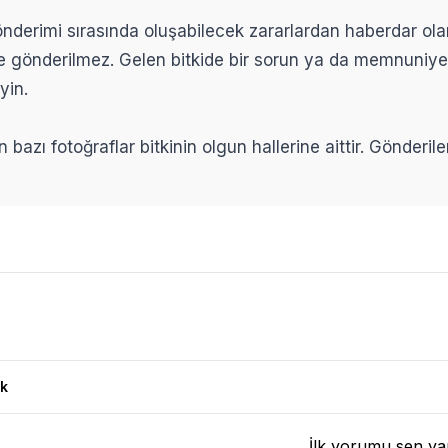
 gönderimi sırasında oluşabilecek zararlardan haberdar ol
ikle gönderilmez. Gelen bitkide bir sorun ya da memnuniy
yin.
n bazı fotoğraflar bitkinin olgun hallerine aittir. Gönderi
ları
k
İlk yorumu sen ya