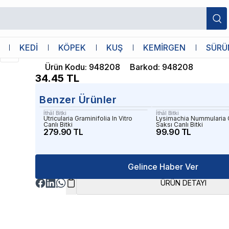
İthâl Bitki
KEDİ
KÖPEK
KUŞ
KEMİRGEN
SÜRÜ
Hemianthus Umbrosum Saksı Canlı Bitk
Ürün Kodu
:
948208
Barkod
:
948208
34.45
TL
Benzer Ürünler
İthâl Bitki
İthâl Bitki
Utricularia Graminifolia In Vitro
Lysimachia Nummularia
Canlı Bitki
Saksı Canlı Bitki
279.90 TL
99.90 TL
Gelince Haber Ver
ÜRÜN DETAYI