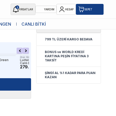
2
FIRSATLAR
YARDIM
HESAP
SEPET
NGEN
CANLI BİTKİ
0.0
(
Yorum Yok
)
i
799 TL ÜZERİ KARGO BEDAVA
BONUS ve WORLD KREDİ
KARTINA PEŞİN FİYATINA 3
İthâl Bitki
İthâl Bitki
 Green
Ludwigia Sphaerocarpa In Vitro
Bucephalandra Brownie P
TAKSİT
Canlı Bitki
Saksı Canlı Bitki
279.90 TL
149.90 TL
ŞİMDİ AL %1 KADAR PARA PUAN
KAZAN