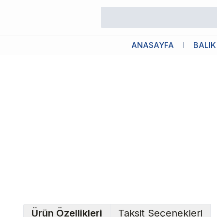
/
Canlı Bitkiler
/
Hemianthus Umbrosum Saksı Canlı Bitki
ANASAYFA
BALIK
Ürün Özellikleri
Taksit Seçenekleri