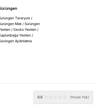
Sürüngen
Sürüngen Teraryum
/
Sürüngen Matı
/
Sürüngen
Yemleri
/
Gecko Yemleri
/
Kaplumbağa Yemleri
/
Sürüngen Aydınlatma
0.0
(
Yorum Yok
)
i