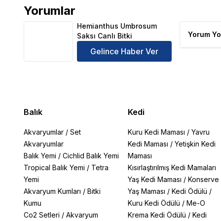
Yorumlar
Hemianthus Umbrosum Saksı Canlı Bitki Ürün Yorum
Hemianthus Umbrosum
Yorum Yo
Saksı Canlı Bitki
Gelince Haber Ver
Balık
Kedi
Akvaryumlar
/
Set
Kuru Kedi Maması
/
Yavru
Akvaryumlar
Kedi Maması
/
Yetişkin Kedi
Balık Yemi
/
Cichlid Balık Yemi
Maması
Tropical Balık Yemi
/
Tetra
Kısırlaştırılmış Kedi Mamaları
Yemi
Yaş Kedi Maması
/
Konserve
Akvaryum Kumları
/
Bitki
Yaş Maması
/
Kedi Ödülü
/
Kumu
Kuru Kedi Ödülü
/
Me-O
Co2 Setleri
/
Akvaryum
Krema Kedi Ödülü
/
Kedi