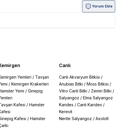
Yorum Ekle
Kemirgen
Canlı
Kemirgen Yemleri
/
Tavşan
Canlı Akvaryum Bitkisi
/
Yemi
/
Kemirgen Krakerleri
Anubias Bitki
/
Moss Bitkisi
/
Hamster Yemi
/
Ginepig
Vitro Canlı Bitki
/
Zemin Bitki
/
Yemleri
Salyangoz
/
Elma Salyangoz
Tavşan Kafesi
/
Hamster
Karides
/
Canlı Karides
/
Kafesi
Kerevit
Ginepig Kafesi
/
Hamster
Nerite Salyangoz
/
Axolotl
Çarkı