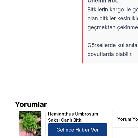
Önemli Not:
Bitkilerin kargo ile
olan bitkiler kesinl
geçmekten çekinme
Görsellerde kullanıla
boyutlarda olabilir.
.
.
Yorumlar
Hemianthus Umbrosum Saksı Canlı Bitki Ürün Yorum
Hemianthus Umbrosum
Yorum Yo
Saksı Canlı Bitki
Gelince Haber Ver