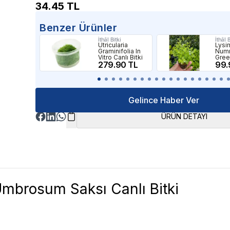
34.45
TL
Benzer Ürünler
İthâl Bitki
İthâl B
Utricularia
Lysi
Graminifolia In
Numm
Vitro Canlı Bitki
Gree
279.90 TL
Canlı
99.
Gelince Haber Ver
ÜRÜN DETAYI
mbrosum Saksı Canlı Bitki