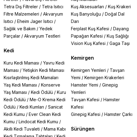
Tetra Dış Filtreler
/
Tetra Isıtıcı
Kuş Aksesuarları
/
Kuş Krakeri
Filtre Malzemeleri
/
Akvaryum
Kuş Banyoluğu
/
Doğal Dal
Isıtıcı
/
Eheim Jager Isıtıcı
/
Darı
Sağlık ve Bakım
/
Yedek
Ferplast Kuş Kafesi
/
Dayang
Parçalar
/
Akvaryum Testleri
Papağan Kafesi
/
Kuş Sağlığı
Vision Kuş Kafesi
/
Gaga Taşı
Kedi
Kemirgen
Kuru Kedi Maması
/
Yavru Kedi
Maması
/
Yetişkin Kedi Maması
Kemirgen Yemleri
/
Tavşan
Kısırlaştırılmış Kedi Mamaları
Yemi
/
Kemirgen Krakerleri
Yaş Kedi Maması
/
Konserve
Hamster Yemi
/
Ginepig
Yaş Maması
/
Kedi Ödülü
/
Kuru
Yemleri
Kedi Ödülü
/
Me-O Krema Kedi
Tavşan Kafesi
/
Hamster
Ödülü
/
Kedi Kumları
/
Sanicat
Kafesi
Kedi Kumu
/
Ever Clean Kedi
Ginepig Kafesi
/
Hamster Çarkı
Kumu
/
Lindocat Kedi Kumu
/
Sürüngen
Akıllı Kedi Tuvaleti
/
Mama Kabı
Kedi Tırmalama Tahtaları
/
Kedi