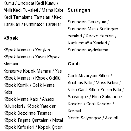
Kumu
/
Lindocat Kedi Kumu
/
Sürüngen
Akıllı Kedi Tuvaleti
/
Mama Kabı
Kedi Tırmalama Tahtaları
/
Kedi
Sürüngen Teraryum
/
Tarakları
/
Furminator Taraklar
Sürüngen Matı
/
Sürüngen
Yemleri
/
Gecko Yemleri
/
Köpek
Kaplumbağa Yemleri
/
Köpek Maması
/
Yetişkin
Sürüngen Aydınlatma
Köpek Maması
/
Yavru Köpek
Canlı
Maması
Konserve Köpek Maması
/
Yaş
Canlı Akvaryum Bitkisi
/
Köpek Maması
/
Köpek Ödülü
Anubias Bitki
/
Moss Bitkisi
/
Köpek Kemik
/
Çelik Mama
Vitro Canlı Bitki
/
Zemin Bitki
/
Kabı
Salyangoz
/
Elma Salyangoz
Köpek Mama Kabı
/
Ahşap
Karides
/
Canlı Karides
/
Kulübeleri
/
Köpek Yatakları
Kerevit
Köpek Gezdirme Tasması
Nerite Salyangoz
/
Axolotl
Köpek Taşıma Çantaları
/
Metal
Köpek Kafesleri
/
Köpek Çitleri