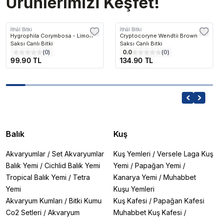
Ürünlerimizi Keşfet!
İthâl Bitki
İthâl Bitki
Hygrophila Corymbosa - Limon
Cryptocoryne Wendtii Brown
Saksı Canlı Bitki
Saksı Canlı Bitki
(
0
)
0.0
(
0
)
99.90 TL
134.90 TL
Balık
Kuş
Akvaryumlar
/
Set Akvaryumlar
Kuş Yemleri
/
Versele Laga Kuş
Balık Yemi
/
Cichlid Balık Yemi
Yemi
/
Papağan Yemi
/
Tropical Balık Yemi
/
Tetra
Kanarya Yemi
/
Muhabbet
Yemi
Kuşu Yemleri
Akvaryum Kumları
/
Bitki Kumu
Kuş Kafesi
/
Papağan Kafesi
Co2 Setleri
/
Akvaryum
Muhabbet Kuş Kafesi
/