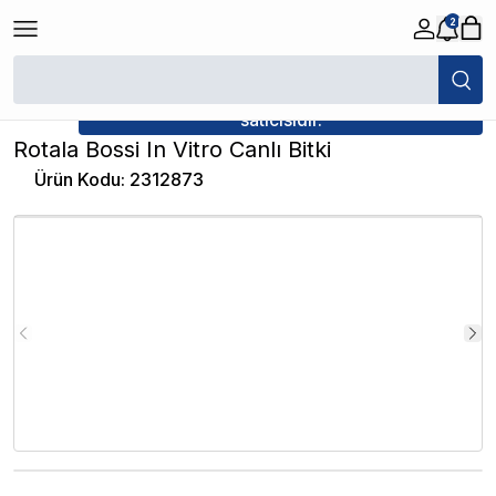
2
/
Canlı Bitkiler
/
Rotala Bossi In Vitro Canlı Bitki
★ Atakan Petshop,
İthâl Bitki yetkili
satıcısıdır.
Rotala Bossi In Vitro Canlı Bitki
Ürün Kodu
:
2312873