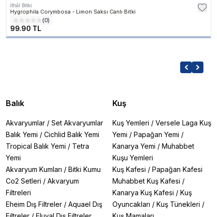
İthâl Bitki
Hygrophila Corymbosa - Limon Saksı Canlı Bitki
(
0
)
99.90 TL
Balık
Kuş
Akvaryumlar
/
Set Akvaryumlar
Kuş Yemleri
/
Versele Laga Kuş
Balık Yemi
/
Cichlid Balık Yemi
Yemi
/
Papağan Yemi
/
Tropical Balık Yemi
/
Tetra
Kanarya Yemi
/
Muhabbet
Yemi
Kuşu Yemleri
Akvaryum Kumları
/
Bitki Kumu
Kuş Kafesi
/
Papağan Kafesi
Co2 Setleri
/
Akvaryum
Muhabbet Kuş Kafesi
/
Filtreleri
Kanarya Kuş Kafesi
/
Kuş
Eheim Dış Filtreler
/
Aquael Dış
Oyuncakları
/
Kuş Tünekleri
/
Filtreler
/
Fluval Dış Filtreler
Kuş Mamaları