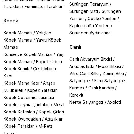
Sürüngen Teraryum
/
Tarakları
/
Furminator Taraklar
Sürüngen Matı
/
Sürüngen
Yemleri
/
Gecko Yemleri
/
Köpek
Kaplumbağa Yemleri
/
Köpek Maması
/
Yetişkin
Sürüngen Aydınlatma
Köpek Maması
/
Yavru Köpek
Canlı
Maması
Konserve Köpek Maması
/
Yaş
Canlı Akvaryum Bitkisi
/
Köpek Maması
/
Köpek Ödülü
Anubias Bitki
/
Moss Bitkisi
/
Köpek Kemik
/
Çelik Mama
Vitro Canlı Bitki
/
Zemin Bitki
/
Kabı
Salyangoz
/
Elma Salyangoz
Köpek Mama Kabı
/
Ahşap
Karides
/
Canlı Karides
/
Kulübeleri
/
Köpek Yatakları
Kerevit
Köpek Gezdirme Tasması
Nerite Salyangoz
/
Axolotl
Köpek Taşıma Çantaları
/
Metal
Köpek Kafesleri
/
Köpek Çitleri
Köpek Oyuncakları
/
Ağızlıklar
Köpek Tarakları
/
M-Pets
Tarak