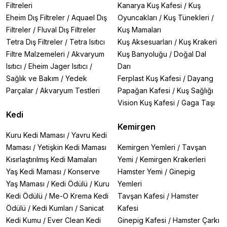
Filtreleri
Kanarya Kuş Kafesi
/
Kuş
Eheim Dış Filtreler
/
Aquael Dış
Oyuncakları
/
Kuş Tünekleri
/
Filtreler
/
Fluval Dış Filtreler
Kuş Mamaları
Tetra Dış Filtreler
/
Tetra Isıtıcı
Kuş Aksesuarları
/
Kuş Krakeri
Filtre Malzemeleri
/
Akvaryum
Kuş Banyoluğu
/
Doğal Dal
Isıtıcı
/
Eheim Jager Isıtıcı
/
Darı
Sağlık ve Bakım
/
Yedek
Ferplast Kuş Kafesi
/
Dayang
Parçalar
/
Akvaryum Testleri
Papağan Kafesi
/
Kuş Sağlığı
Vision Kuş Kafesi
/
Gaga Taşı
Kedi
Kemirgen
Kuru Kedi Maması
/
Yavru Kedi
Maması
/
Yetişkin Kedi Maması
Kemirgen Yemleri
/
Tavşan
Kısırlaştırılmış Kedi Mamaları
Yemi
/
Kemirgen Krakerleri
Yaş Kedi Maması
/
Konserve
Hamster Yemi
/
Ginepig
Yaş Maması
/
Kedi Ödülü
/
Kuru
Yemleri
Kedi Ödülü
/
Me-O Krema Kedi
Tavşan Kafesi
/
Hamster
Ödülü
/
Kedi Kumları
/
Sanicat
Kafesi
Kedi Kumu
/
Ever Clean Kedi
Ginepig Kafesi
/
Hamster Çarkı