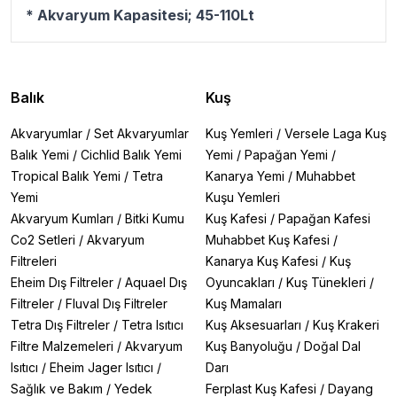
* Akvaryum Kapasitesi; 45-110Lt
Balık
Kuş
Akvaryumlar
/
Set Akvaryumlar
Kuş Yemleri
/
Versele Laga Kuş
Balık Yemi
/
Cichlid Balık Yemi
Yemi
/
Papağan Yemi
/
Tropical Balık Yemi
/
Tetra
Kanarya Yemi
/
Muhabbet
Yemi
Kuşu Yemleri
Akvaryum Kumları
/
Bitki Kumu
Kuş Kafesi
/
Papağan Kafesi
Co2 Setleri
/
Akvaryum
Muhabbet Kuş Kafesi
/
Filtreleri
Kanarya Kuş Kafesi
/
Kuş
Eheim Dış Filtreler
/
Aquael Dış
Oyuncakları
/
Kuş Tünekleri
/
Filtreler
/
Fluval Dış Filtreler
Kuş Mamaları
Tetra Dış Filtreler
/
Tetra Isıtıcı
Kuş Aksesuarları
/
Kuş Krakeri
Filtre Malzemeleri
/
Akvaryum
Kuş Banyoluğu
/
Doğal Dal
Isıtıcı
/
Eheim Jager Isıtıcı
/
Darı
Sağlık ve Bakım
/
Yedek
Ferplast Kuş Kafesi
/
Dayang