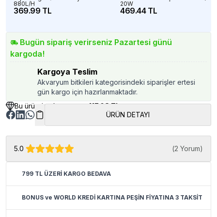
880L/H
20W
369.99 TL
469.44 TL
Bugün sipariş verirseniz Pazartesi günü
kargoda!
Kargoya Teslim
Akvaryum bitkileri kategorisindeki siparişler ertesi
gün kargo için hazırlanmaktadır.
Bu üründen kazancınız
417.08 TL
ÜRÜN DETAYI
5.0
(
2 Yorum
)
799 TL ÜZERİ KARGO BEDAVA
BONUS ve WORLD KREDİ KARTINA PEŞİN FİYATINA 3 TAKSİT