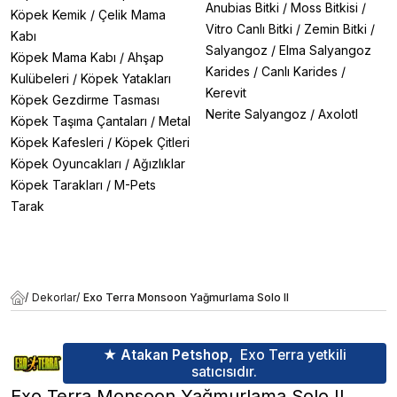
Anubias Bitki
/
Moss Bitkisi
/
Köpek Kemik
/
Çelik Mama
Vitro Canlı Bitki
/
Zemin Bitki
/
Kabı
Salyangoz
/
Elma Salyangoz
Köpek Mama Kabı
/
Ahşap
Karides
/
Canlı Karides
/
Kulübeleri
/
Köpek Yatakları
Kerevit
Köpek Gezdirme Tasması
Nerite Salyangoz
/
Axolotl
Köpek Taşıma Çantaları
/
Metal
Köpek Kafesleri
/
Köpek Çitleri
Köpek Oyuncakları
/
Ağızlıklar
Köpek Tarakları
/
M-Pets
Tarak
/
Dekorlar
/
Exo Terra Monsoon Yağmurlama Solo II
★ Atakan Petshop,
Exo Terra yetkili
satıcısıdır.
Exo Terra Monsoon Yağmurlama Solo II