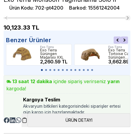
Ürün Kodu
:
702-pt4200
Barkod
:
15561242004
10,123.33
TL
Benzer Ürünler
Exo Terra
Exo Terra
Exo Terra
Exo Terra
Sürüngen
Tortoise Cave
Mağarası XXL
Sürüngen
2,260.59 TL
Mağarası
3,662.89 T
13
saat
12
dakika
içinde sipariş verirseniz
yarın
kargoda!
Kargoya Teslim
Akvaryum bitkileri kategorisindeki siparişler ertesi
gün kargo için hazırlanmaktadır.
ÜRÜN DETAYI