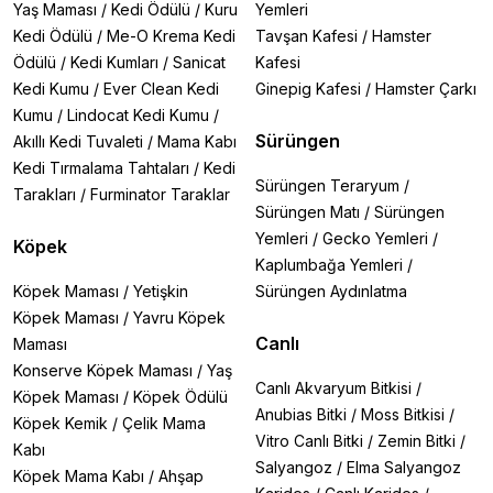
Yaş Maması
/
Kedi Ödülü
/
Kuru
Yemleri
Kedi Ödülü
/
Me-O Krema Kedi
Tavşan Kafesi
/
Hamster
Ödülü
/
Kedi Kumları
/
Sanicat
Kafesi
Kedi Kumu
/
Ever Clean Kedi
Ginepig Kafesi
/
Hamster Çarkı
Kumu
/
Lindocat Kedi Kumu
/
Sürüngen
Akıllı Kedi Tuvaleti
/
Mama Kabı
Kedi Tırmalama Tahtaları
/
Kedi
Sürüngen Teraryum
/
Tarakları
/
Furminator Taraklar
Sürüngen Matı
/
Sürüngen
Yemleri
/
Gecko Yemleri
/
Köpek
Kaplumbağa Yemleri
/
Köpek Maması
/
Yetişkin
Sürüngen Aydınlatma
Köpek Maması
/
Yavru Köpek
Canlı
Maması
Konserve Köpek Maması
/
Yaş
Canlı Akvaryum Bitkisi
/
Köpek Maması
/
Köpek Ödülü
Anubias Bitki
/
Moss Bitkisi
/
Köpek Kemik
/
Çelik Mama
Vitro Canlı Bitki
/
Zemin Bitki
/
Kabı
Salyangoz
/
Elma Salyangoz
Köpek Mama Kabı
/
Ahşap