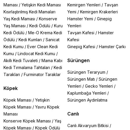
Maması
/
Yetişkin Kedi Maması
Kemirgen Yemleri
/
Tavşan
Kısırlaştırılmış Kedi Mamaları
Yemi
/
Kemirgen Krakerleri
Yaş Kedi Maması
/
Konserve
Hamster Yemi
/
Ginepig
Yaş Maması
/
Kedi Ödülü
/
Kuru
Yemleri
Kedi Ödülü
/
Me-O Krema Kedi
Tavşan Kafesi
/
Hamster
Ödülü
/
Kedi Kumları
/
Sanicat
Kafesi
Kedi Kumu
/
Ever Clean Kedi
Ginepig Kafesi
/
Hamster Çarkı
Kumu
/
Lindocat Kedi Kumu
/
Sürüngen
Akıllı Kedi Tuvaleti
/
Mama Kabı
Kedi Tırmalama Tahtaları
/
Kedi
Sürüngen Teraryum
/
Tarakları
/
Furminator Taraklar
Sürüngen Matı
/
Sürüngen
Yemleri
/
Gecko Yemleri
/
Köpek
Kaplumbağa Yemleri
/
Köpek Maması
/
Yetişkin
Sürüngen Aydınlatma
Köpek Maması
/
Yavru Köpek
Canlı
Maması
Konserve Köpek Maması
/
Yaş
Canlı Akvaryum Bitkisi
/
Köpek Maması
/
Köpek Ödülü