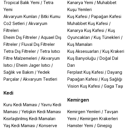
Tropical Balık Yemi
/
Tetra
Kanarya Yemi
/
Muhabbet
Yemi
Kuşu Yemleri
Akvaryum Kumları
/
Bitki Kumu
Kuş Kafesi
/
Papağan Kafesi
Co2 Setleri
/
Akvaryum
Muhabbet Kuş Kafesi
/
Filtreleri
Kanarya Kuş Kafesi
/
Kuş
Eheim Dış Filtreler
/
Aquael Dış
Oyuncakları
/
Kuş Tünekleri
/
Filtreler
/
Fluval Dış Filtreler
Kuş Mamaları
Tetra Dış Filtreler
/
Tetra Isıtıcı
Kuş Aksesuarları
/
Kuş Krakeri
Filtre Malzemeleri
/
Akvaryum
Kuş Banyoluğu
/
Doğal Dal
Isıtıcı
/
Eheim Jager Isıtıcı
/
Darı
Sağlık ve Bakım
/
Yedek
Ferplast Kuş Kafesi
/
Dayang
Parçalar
/
Akvaryum Testleri
Papağan Kafesi
/
Kuş Sağlığı
Vision Kuş Kafesi
/
Gaga Taşı
Kedi
Kemirgen
Kuru Kedi Maması
/
Yavru Kedi
Maması
/
Yetişkin Kedi Maması
Kemirgen Yemleri
/
Tavşan
Kısırlaştırılmış Kedi Mamaları
Yemi
/
Kemirgen Krakerleri
Yaş Kedi Maması
/
Konserve
Hamster Yemi
/
Ginepig