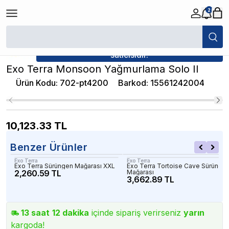
2
/
Dekorlar
/
Exo Terra Monsoon Yağmurlama Solo II
★ Atakan Petshop,
Exo Terra yetkili
satıcısıdır.
Exo Terra Monsoon Yağmurlama Solo II
Ürün Kodu
:
702-pt4200
Barkod
:
15561242004
10,123.33
TL
Benzer Ürünler
Exo Terra
Exo Terra
Exo Terra Sürüngen Mağarası XXL
Exo Terra Tortoise Cave Sürünge
2,260.59 TL
Mağarası
3,662.89 TL
13
saat
12
dakika
içinde sipariş verirseniz
yarın
kargoda!