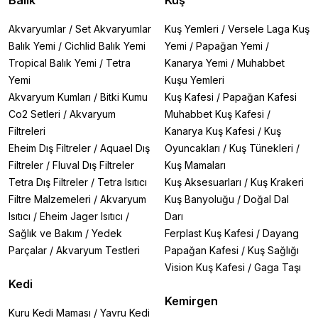
Akvaryumlar
/
Set Akvaryumlar
Kuş Yemleri
/
Versele Laga Kuş
Balık Yemi
/
Cichlid Balık Yemi
Yemi
/
Papağan Yemi
/
Tropical Balık Yemi
/
Tetra
Kanarya Yemi
/
Muhabbet
Yemi
Kuşu Yemleri
Akvaryum Kumları
/
Bitki Kumu
Kuş Kafesi
/
Papağan Kafesi
Co2 Setleri
/
Akvaryum
Muhabbet Kuş Kafesi
/
Filtreleri
Kanarya Kuş Kafesi
/
Kuş
Eheim Dış Filtreler
/
Aquael Dış
Oyuncakları
/
Kuş Tünekleri
/
Filtreler
/
Fluval Dış Filtreler
Kuş Mamaları
Tetra Dış Filtreler
/
Tetra Isıtıcı
Kuş Aksesuarları
/
Kuş Krakeri
Filtre Malzemeleri
/
Akvaryum
Kuş Banyoluğu
/
Doğal Dal
Isıtıcı
/
Eheim Jager Isıtıcı
/
Darı
Sağlık ve Bakım
/
Yedek
Ferplast Kuş Kafesi
/
Dayang
Parçalar
/
Akvaryum Testleri
Papağan Kafesi
/
Kuş Sağlığı
Vision Kuş Kafesi
/
Gaga Taşı
Kedi
Kemirgen
Kuru Kedi Maması
/
Yavru Kedi