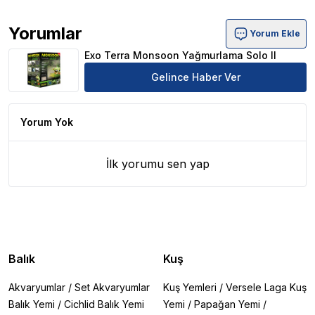
Yorumlar
Yorum Ekle
Exo Terra Monsoon Yağmurlama Solo II Ürün Yorumları
Exo Terra Monsoon Yağmurlama Solo II
Gelince Haber Ver
Yorum Yok
İlk yorumu sen yap
Balık
Kuş
Akvaryumlar
/
Set Akvaryumlar
Kuş Yemleri
/
Versele Laga Kuş
Balık Yemi
/
Cichlid Balık Yemi
Yemi
/
Papağan Yemi
/