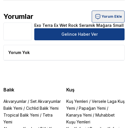
Yorumlar
Yorum Ekle
Exo Terra Ex Wet Rock Seramik Mağara Small Ürün Yor
Exo Terra Ex Wet Rock Seramik Mağara Small
Gelince Haber Ver
Yorum Yok
Balık
Kuş
Akvaryumlar
/
Set Akvaryumlar
Kuş Yemleri
/
Versele Laga Kuş
Balık Yemi
/
Cichlid Balık Yemi
Yemi
/
Papağan Yemi
/
Tropical Balık Yemi
/
Tetra
Kanarya Yemi
/
Muhabbet
Yemi
Kuşu Yemleri