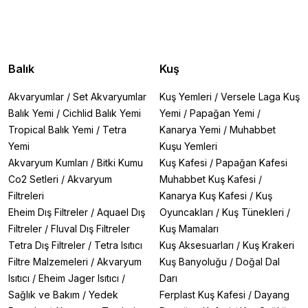
Balık
Kuş
Akvaryumlar
/
Set Akvaryumlar
Kuş Yemleri
/
Versele Laga Kuş
Balık Yemi
/
Cichlid Balık Yemi
Yemi
/
Papağan Yemi
/
Tropical Balık Yemi
/
Tetra
Kanarya Yemi
/
Muhabbet
Yemi
Kuşu Yemleri
Akvaryum Kumları
/
Bitki Kumu
Kuş Kafesi
/
Papağan Kafesi
Co2 Setleri
/
Akvaryum
Muhabbet Kuş Kafesi
/
Filtreleri
Kanarya Kuş Kafesi
/
Kuş
Eheim Dış Filtreler
/
Aquael Dış
Oyuncakları
/
Kuş Tünekleri
/
Filtreler
/
Fluval Dış Filtreler
Kuş Mamaları
Tetra Dış Filtreler
/
Tetra Isıtıcı
Kuş Aksesuarları
/
Kuş Krakeri
Filtre Malzemeleri
/
Akvaryum
Kuş Banyoluğu
/
Doğal Dal
Isıtıcı
/
Eheim Jager Isıtıcı
/
Darı
Sağlık ve Bakım
/
Yedek
Ferplast Kuş Kafesi
/
Dayang