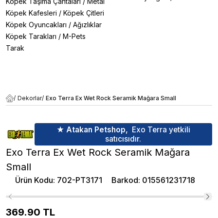
Köpek Taşıma Çantaları
/
Metal
Köpek Kafesleri
/
Köpek Çitleri
Köpek Oyuncakları
/
Ağızlıklar
Köpek Tarakları
/
M-Pets
Tarak
/
Dekorlar
/
Exo Terra Ex Wet Rock Seramik Mağara Small
★ Atakan Petshop,
Exo Terra yetkili
satıcısıdır.
Exo Terra Ex Wet Rock Seramik Mağara
Small
Ürün Kodu
:
702-PT3171
Barkod
:
015561231718
369.90
TL