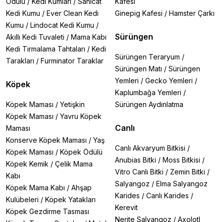
Ödülü
/
Kedi Kumları
/
Sanicat
Kafesi
Kedi Kumu
/
Ever Clean Kedi
Ginepig Kafesi
/
Hamster Çarkı
Kumu
/
Lindocat Kedi Kumu
/
Sürüngen
Akıllı Kedi Tuvaleti
/
Mama Kabı
Kedi Tırmalama Tahtaları
/
Kedi
Sürüngen Teraryum
/
Tarakları
/
Furminator Taraklar
Sürüngen Matı
/
Sürüngen
Yemleri
/
Gecko Yemleri
/
Köpek
Kaplumbağa Yemleri
/
Köpek Maması
/
Yetişkin
Sürüngen Aydınlatma
Köpek Maması
/
Yavru Köpek
Canlı
Maması
Konserve Köpek Maması
/
Yaş
Canlı Akvaryum Bitkisi
/
Köpek Maması
/
Köpek Ödülü
Anubias Bitki
/
Moss Bitkisi
/
Köpek Kemik
/
Çelik Mama
Vitro Canlı Bitki
/
Zemin Bitki
/
Kabı
Salyangoz
/
Elma Salyangoz
Köpek Mama Kabı
/
Ahşap
Karides
/
Canlı Karides
/
Kulübeleri
/
Köpek Yatakları
Kerevit
Köpek Gezdirme Tasması
Nerite Salyangoz
/
Axolotl