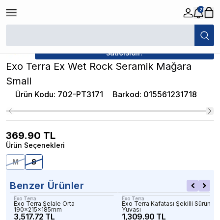
2
/
Dekorlar
/
Exo Terra Ex Wet Rock Seramik Mağara Small
★ Atakan Petshop,
Exo Terra yetkili
satıcısıdır.
Exo Terra Ex Wet Rock Seramik Mağara
Small
Ürün Kodu
:
702-PT3171
Barkod
:
015561231718
369.90
TL
Ürün Seçenekleri
M
S
Benzer Ürünler
Exo Terra
Exo Terra
Exo Terra Şelale Orta
Exo Terra Kafatası Şekilli Sürünge
190x215x185mm
Yuvası
3,517.72 TL
1,309.90 TL