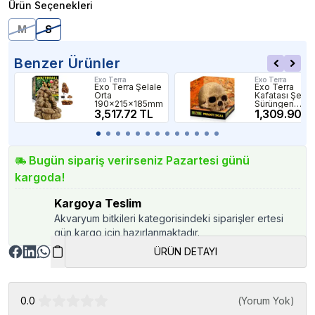
Ürün Seçenekleri
M
S
Benzer Ürünler
Exo Terra
Exo Terra
Exo Terra Şelale
Exo Terra
Orta
Kafatası Şekilli
190x215x185mm
Sürüngen
3,517.72 TL
Yuvası
1,309.90 T
Bugün sipariş verirseniz Pazartesi günü
kargoda!
Kargoya Teslim
Akvaryum bitkileri kategorisindeki siparişler ertesi
gün kargo için hazırlanmaktadır.
ÜRÜN DETAYI
0.0
(
Yorum Yok
)