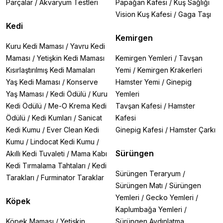
Parçalar
/
Akvaryum Testleri
Papağan Kafesi
/
Kuş Sağlığı
Vision Kuş Kafesi
/
Gaga Taşı
Kedi
Kemirgen
Kuru Kedi Maması
/
Yavru Kedi
Maması
/
Yetişkin Kedi Maması
Kemirgen Yemleri
/
Tavşan
Kısırlaştırılmış Kedi Mamaları
Yemi
/
Kemirgen Krakerleri
Yaş Kedi Maması
/
Konserve
Hamster Yemi
/
Ginepig
Yaş Maması
/
Kedi Ödülü
/
Kuru
Yemleri
Kedi Ödülü
/
Me-O Krema Kedi
Tavşan Kafesi
/
Hamster
Ödülü
/
Kedi Kumları
/
Sanicat
Kafesi
Kedi Kumu
/
Ever Clean Kedi
Ginepig Kafesi
/
Hamster Çarkı
Kumu
/
Lindocat Kedi Kumu
/
Sürüngen
Akıllı Kedi Tuvaleti
/
Mama Kabı
Kedi Tırmalama Tahtaları
/
Kedi
Sürüngen Teraryum
/
Tarakları
/
Furminator Taraklar
Sürüngen Matı
/
Sürüngen
Yemleri
/
Gecko Yemleri
/
Köpek
Kaplumbağa Yemleri
/
Köpek Maması
/
Yetişkin
Sürüngen Aydınlatma