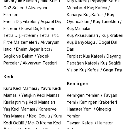
Akvaryum Kumları
/
Bitki Kumu
Kuş Kafesi
/
Papağan Kafesi
Co2 Setleri
/
Akvaryum
Muhabbet Kuş Kafesi
/
Filtreleri
Kanarya Kuş Kafesi
/
Kuş
Eheim Dış Filtreler
/
Aquael Dış
Oyuncakları
/
Kuş Tünekleri
/
Filtreler
/
Fluval Dış Filtreler
Kuş Mamaları
Tetra Dış Filtreler
/
Tetra Isıtıcı
Kuş Aksesuarları
/
Kuş Krakeri
Filtre Malzemeleri
/
Akvaryum
Kuş Banyoluğu
/
Doğal Dal
Isıtıcı
/
Eheim Jager Isıtıcı
/
Darı
Sağlık ve Bakım
/
Yedek
Ferplast Kuş Kafesi
/
Dayang
Parçalar
/
Akvaryum Testleri
Papağan Kafesi
/
Kuş Sağlığı
Vision Kuş Kafesi
/
Gaga Taşı
Kedi
Kemirgen
Kuru Kedi Maması
/
Yavru Kedi
Maması
/
Yetişkin Kedi Maması
Kemirgen Yemleri
/
Tavşan
Kısırlaştırılmış Kedi Mamaları
Yemi
/
Kemirgen Krakerleri
Yaş Kedi Maması
/
Konserve
Hamster Yemi
/
Ginepig
Yaş Maması
/
Kedi Ödülü
/
Kuru
Yemleri
Kedi Ödülü
/
Me-O Krema Kedi
Tavşan Kafesi
/
Hamster