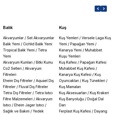
Balık
Kuş
Akvaryumlar
/
Set Akvaryumlar
Kuş Yemleri
/
Versele Laga Kuş
Balık Yemi
/
Cichlid Balık Yemi
Yemi
/
Papağan Yemi
/
Tropical Balık Yemi
/
Tetra
Kanarya Yemi
/
Muhabbet
Yemi
Kuşu Yemleri
Akvaryum Kumları
/
Bitki Kumu
Kuş Kafesi
/
Papağan Kafesi
Co2 Setleri
/
Akvaryum
Muhabbet Kuş Kafesi
/
Filtreleri
Kanarya Kuş Kafesi
/
Kuş
Eheim Dış Filtreler
/
Aquael Dış
Oyuncakları
/
Kuş Tünekleri
/
Filtreler
/
Fluval Dış Filtreler
Kuş Mamaları
Tetra Dış Filtreler
/
Tetra Isıtıcı
Kuş Aksesuarları
/
Kuş Krakeri
Filtre Malzemeleri
/
Akvaryum
Kuş Banyoluğu
/
Doğal Dal
Isıtıcı
/
Eheim Jager Isıtıcı
/
Darı
Sağlık ve Bakım
/
Yedek
Ferplast Kuş Kafesi
/
Dayang