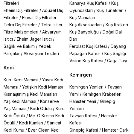
Filtreleri
Kanarya Kuş Kafesi
/
Kuş
Eheim Dış Filtreler
/
Aquael Dış
Oyuncakları
/
Kuş Tünekleri
/
Filtreler
/
Fluval Dış Filtreler
Kuş Mamaları
Tetra Dış Filtreler
/
Tetra Isıtıcı
Kuş Aksesuarları
/
Kuş Krakeri
Filtre Malzemeleri
/
Akvaryum
Kuş Banyoluğu
/
Doğal Dal
Isıtıcı
/
Eheim Jager Isıtıcı
/
Darı
Sağlık ve Bakım
/
Yedek
Ferplast Kuş Kafesi
/
Dayang
Parçalar
/
Akvaryum Testleri
Papağan Kafesi
/
Kuş Sağlığı
Vision Kuş Kafesi
/
Gaga Taşı
Kedi
Kemirgen
Kuru Kedi Maması
/
Yavru Kedi
Maması
/
Yetişkin Kedi Maması
Kemirgen Yemleri
/
Tavşan
Kısırlaştırılmış Kedi Mamaları
Yemi
/
Kemirgen Krakerleri
Yaş Kedi Maması
/
Konserve
Hamster Yemi
/
Ginepig
Yaş Maması
/
Kedi Ödülü
/
Kuru
Yemleri
Kedi Ödülü
/
Me-O Krema Kedi
Tavşan Kafesi
/
Hamster
Ödülü
/
Kedi Kumları
/
Sanicat
Kafesi
Kedi Kumu
/
Ever Clean Kedi
Ginepig Kafesi
/
Hamster Çarkı