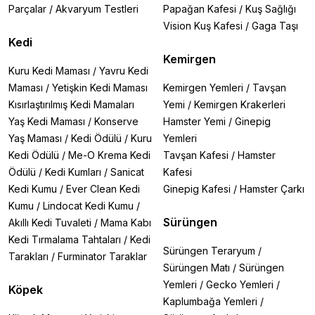
Parçalar
/
Akvaryum Testleri
Papağan Kafesi
/
Kuş Sağlığı
Vision Kuş Kafesi
/
Gaga Taşı
Kedi
Kemirgen
Kuru Kedi Maması
/
Yavru Kedi
Maması
/
Yetişkin Kedi Maması
Kemirgen Yemleri
/
Tavşan
Kısırlaştırılmış Kedi Mamaları
Yemi
/
Kemirgen Krakerleri
Yaş Kedi Maması
/
Konserve
Hamster Yemi
/
Ginepig
Yaş Maması
/
Kedi Ödülü
/
Kuru
Yemleri
Kedi Ödülü
/
Me-O Krema Kedi
Tavşan Kafesi
/
Hamster
Ödülü
/
Kedi Kumları
/
Sanicat
Kafesi
Kedi Kumu
/
Ever Clean Kedi
Ginepig Kafesi
/
Hamster Çarkı
Kumu
/
Lindocat Kedi Kumu
/
Sürüngen
Akıllı Kedi Tuvaleti
/
Mama Kabı
Kedi Tırmalama Tahtaları
/
Kedi
Sürüngen Teraryum
/
Tarakları
/
Furminator Taraklar
Sürüngen Matı
/
Sürüngen
Yemleri
/
Gecko Yemleri
/
Köpek
Kaplumbağa Yemleri
/