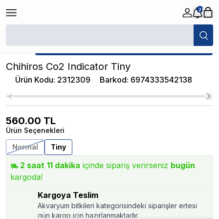
2
/
Akvaryum CO2 Test
/
Chihiros Co2 Indicator Tiny
★ Atakan Petshop,
Chihiros yetkili satıcısıdır.
Chihiros Co2 Indicator Tiny
Ürün Kodu
:
2312309
Barkod
:
6974333542138
560.00
TL
Ürün Seçenekleri
Normal
Tiny
2
saat
11
dakika
içinde sipariş verirseniz
bugün
kargoda!
Kargoya Teslim
Akvaryum bitkileri kategorisindeki siparişler ertesi
gün kargo için hazırlanmaktadır.