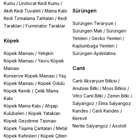
Kumu
/
Lindocat Kedi Kumu
/
Sürüngen
Akıllı Kedi Tuvaleti
/
Mama Kabı
Kedi Tırmalama Tahtaları
/
Kedi
Sürüngen Teraryum
/
Tarakları
/
Furminator Taraklar
Sürüngen Matı
/
Sürüngen
Yemleri
/
Gecko Yemleri
/
Köpek
Kaplumbağa Yemleri
/
Köpek Maması
/
Yetişkin
Sürüngen Aydınlatma
Köpek Maması
/
Yavru Köpek
Canlı
Maması
Konserve Köpek Maması
/
Yaş
Canlı Akvaryum Bitkisi
/
Köpek Maması
/
Köpek Ödülü
Anubias Bitki
/
Moss Bitkisi
/
Köpek Kemik
/
Çelik Mama
Vitro Canlı Bitki
/
Zemin Bitki
/
Kabı
Salyangoz
/
Elma Salyangoz
Köpek Mama Kabı
/
Ahşap
Karides
/
Canlı Karides
/
Kulübeleri
/
Köpek Yatakları
Kerevit
Köpek Gezdirme Tasması
Nerite Salyangoz
/
Axolotl
Köpek Taşıma Çantaları
/
Metal
Köpek Kafesleri
/
Köpek Çitleri