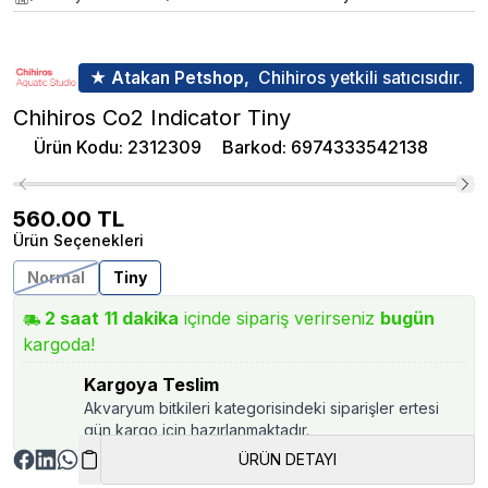
★ Atakan Petshop,
Chihiros yetkili satıcısıdır.
Chihiros Co2 Indicator Tiny
Ürün Kodu
:
2312309
Barkod
:
6974333542138
560.00
TL
Ürün Seçenekleri
Normal
Tiny
2
saat
10
dakika
içinde sipariş verirseniz
bugün
kargoda!
Kargoya Teslim
Akvaryum bitkileri kategorisindeki siparişler ertesi
gün kargo için hazırlanmaktadır.
ÜRÜN DETAYI