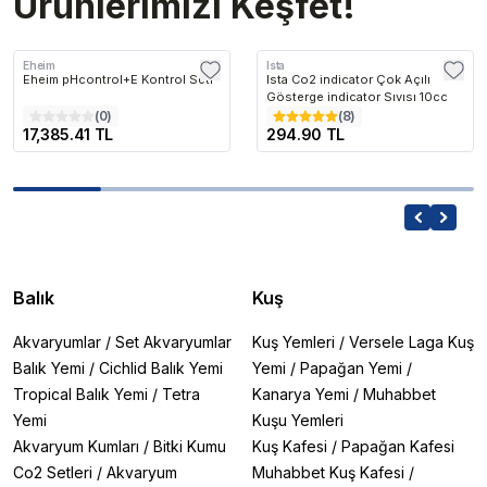
Ürünlerimizi Keşfet!
Eheim
Ista
Eheim pHcontrol+E Kontrol Seti
Ista Co2 indicator Çok Açılı
Gösterge indicator Sıvısı 10cc
(
0
)
(
8
)
17,385.41 TL
294.90 TL
Balık
Kuş
Akvaryumlar
/
Set Akvaryumlar
Kuş Yemleri
/
Versele Laga Kuş
Balık Yemi
/
Cichlid Balık Yemi
Yemi
/
Papağan Yemi
/
Tropical Balık Yemi
/
Tetra
Kanarya Yemi
/
Muhabbet
Yemi
Kuşu Yemleri
Akvaryum Kumları
/
Bitki Kumu
Kuş Kafesi
/
Papağan Kafesi
Co2 Setleri
/
Akvaryum
Muhabbet Kuş Kafesi
/