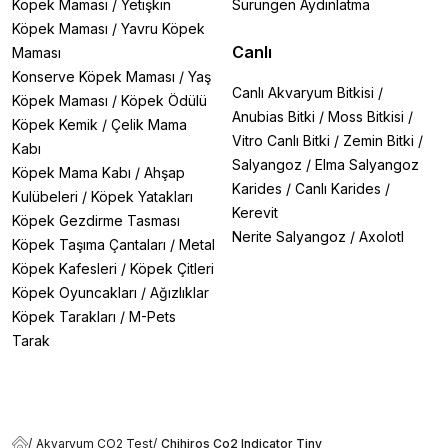
Köpek Maması
/
Yetişkin
Sürüngen Aydınlatma
Köpek Maması
/
Yavru Köpek
Canlı
Maması
Konserve Köpek Maması
/
Yaş
Canlı Akvaryum Bitkisi
/
Köpek Maması
/
Köpek Ödülü
Anubias Bitki
/
Moss Bitkisi
/
Köpek Kemik
/
Çelik Mama
Vitro Canlı Bitki
/
Zemin Bitki
/
Kabı
Salyangoz
/
Elma Salyangoz
Köpek Mama Kabı
/
Ahşap
Karides
/
Canlı Karides
/
Kulübeleri
/
Köpek Yatakları
Kerevit
Köpek Gezdirme Tasması
Nerite Salyangoz
/
Axolotl
Köpek Taşıma Çantaları
/
Metal
Köpek Kafesleri
/
Köpek Çitleri
Köpek Oyuncakları
/
Ağızlıklar
Köpek Tarakları
/
M-Pets
Tarak
/
Akvaryum CO2 Test
/
Chihiros Co2 Indicator Tiny