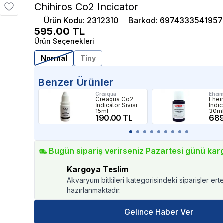
Chihiros Co2 Indicator
Ürün Kodu
:
2312310
Barkod
:
6974333541957
595.00
TL
Ürün Seçenekleri
Normal
Tiny
Benzer Ürünler
Creaqua
Ehei
Creaqua Co2
Ehei
İndicatör Sıvısı
İndic
15ml
30m
190.00 TL
689
Bugün sipariş verirseniz Pazartesi günü kar
Kargoya Teslim
Akvaryum bitkileri kategorisindeki siparişler ert
hazırlanmaktadır.
Gelince Haber Ver