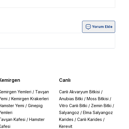
Yorum Ekle
Kemirgen
Canlı
Kemirgen Yemleri
/
Tavşan
Canlı Akvaryum Bitkisi
/
Yemi
/
Kemirgen Krakerleri
Anubias Bitki
/
Moss Bitkisi
/
Hamster Yemi
/
Ginepig
Vitro Canlı Bitki
/
Zemin Bitki
/
Yemleri
Salyangoz
/
Elma Salyangoz
Tavşan Kafesi
/
Hamster
Karides
/
Canlı Karides
/
Kafesi
Kerevit