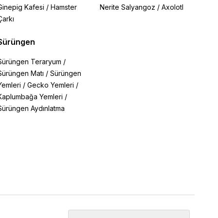
Ginepig Kafesi
/
Hamster
Nerite Salyangoz
/
Axolotl
Çarkı
Sürüngen
Sürüngen Teraryum
/
Sürüngen Matı
/
Sürüngen
Yemleri
/
Gecko Yemleri
/
Kaplumbağa Yemleri
/
Sürüngen Aydınlatma