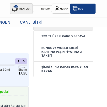
2
FIRSATLAR
YARDIM
HESAP
SEPET
NGEN
CANLI BİTKİ
5.0
(
5 Yorum
)
799 TL ÜZERİ KARGO BEDAVA
BONUS ve WORLD KREDİ
KARTINA PEŞİN FİYATINA 3
TAKSİT
ŞİMDİ AL %1 KADAR PARA PUAN
Eheim
Eheim
sı 30ml
Eheim pHcontrol+E Kontrol Seti
Eheim Uzun Süreli Co2 Te
KAZAN
17,385.41 TL
1,562.65 TL
goda!
esi gün kargo için