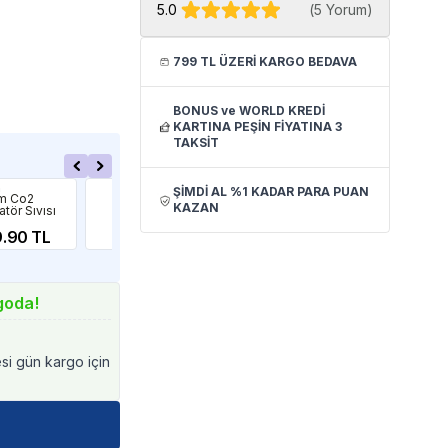
5.0
(
5 Yorum
)
799 TL ÜZERİ KARGO BEDAVA
BONUS ve WORLD KREDİ
KARTINA PEŞİN FİYATINA 3
TAKSİT
m
Eheim
Ehe
ŞİMDİ AL %1 KADAR PARA PUAN
m Co2
Eheim
Ehe
KAZAN
atör Sıvısı
pHcontrol+E
Sür
l
Kontrol Seti
1,
.90 TL
17,385.41 TL
goda!
esi gün kargo için