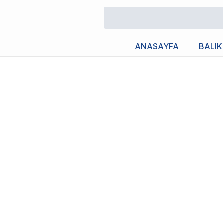
/
Akvaryum CO2 Test
/
Chihiros Co2 Indicator
ANASAYFA
BALIK