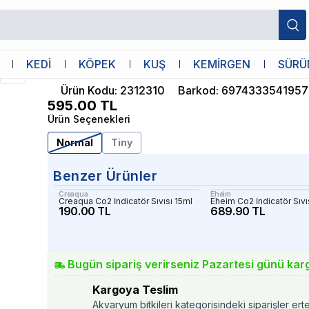
Chihiros
KEDİ
KÖPEK
KUŞ
KEMİRGEN
SÜRÜ
Chihiros Co2 Indicator
Ürün Kodu
:
2312310
Barkod
:
6974333541957
595.00
TL
Ürün Seçenekleri
Normal
Tiny
Benzer Ürünler
Creaqua
Eheim
Creaqua Co2 İndicatör Sıvısı 15ml
Eheim Co2 İndicatör Sıvı
190.00 TL
689.90 TL
Bugün sipariş verirseniz Pazartesi günü kar
Kargoya Teslim
Akvaryum bitkileri kategorisindeki siparişler ert