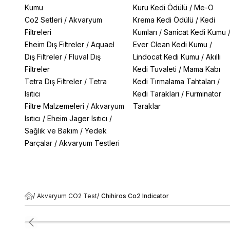
Kumu
Kuru Kedi Ödülü
/
Me-O
Co2 Setleri
/
Akvaryum
Krema Kedi Ödülü
/
Kedi
Filtreleri
Kumları
/
Sanicat Kedi Kumu
Eheim Dış Filtreler
/
Aquael
Ever Clean Kedi Kumu
/
Dış Filtreler
/
Fluval Dış
Lindocat Kedi Kumu
/
Akıllı
Filtreler
Kedi Tuvaleti
/
Mama Kabı
Tetra Dış Filtreler
/
Tetra
Kedi Tırmalama Tahtaları
/
Isıtıcı
Kedi Tarakları
/
Furminator
Filtre Malzemeleri
/
Akvaryum
Taraklar
Isıtıcı
/
Eheim Jager Isıtıcı
/
Sağlık ve Bakım
/
Yedek
Parçalar
/
Akvaryum Testleri
/
Akvaryum CO2 Test
/
Chihiros Co2 Indicator