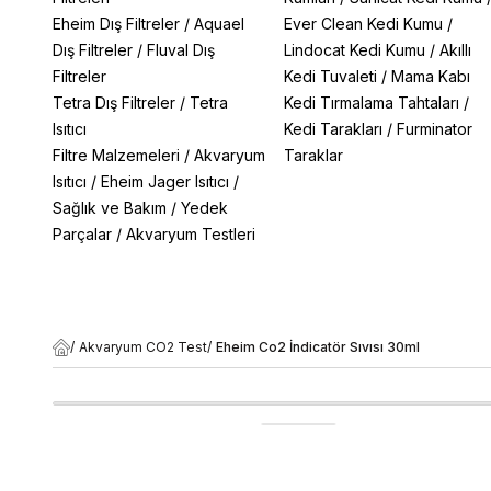
Eheim Dış Filtreler
/
Aquael
Ever Clean Kedi Kumu
/
Dış Filtreler
/
Fluval Dış
Lindocat Kedi Kumu
/
Akıllı
Filtreler
Kedi Tuvaleti
/
Mama Kabı
Tetra Dış Filtreler
/
Tetra
Kedi Tırmalama Tahtaları
/
Isıtıcı
Kedi Tarakları
/
Furminator
Filtre Malzemeleri
/
Akvaryum
Taraklar
Isıtıcı
/
Eheim Jager Isıtıcı
/
Sağlık ve Bakım
/
Yedek
Parçalar
/
Akvaryum Testleri
/
Akvaryum CO2 Test
/
Eheim Co2 İndicatör Sıvısı 30ml