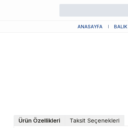
/
Akvaryum CO2 Test
/
Eheim Co2 İndicatör Sıvısı 30ml
ANASAYFA
BALIK
Ürün Özellikleri
Taksit Seçenekleri