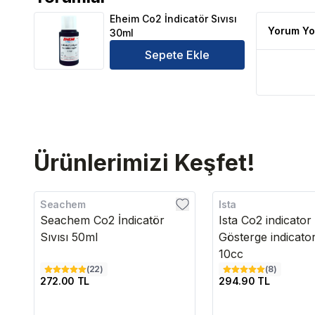
Eheim Co2 İndicatör Sıvısı 30ml Ürün Yorumları
Eheim Co2 İndicatör Sıvısı
Yorum Yo
30ml
Sepete Ekle
Ürünlerimizi Keşfet!
Seachem
Ista
Seachem Co2 İndicatör
Ista Co2 indicator
Sıvısı 50ml
Gösterge indicator
10cc
(
22
)
(
8
)
272.00 TL
294.90 TL