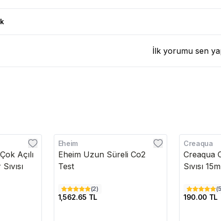
k
İlk yorumu sen ya
Eheim
Creaqua
 Çok Açılı
Eheim Uzun Süreli Co2
Creaqua C
 Sıvısı
Test
Sıvısı 15m
(
2
)
(
1,562.65 TL
190.00 TL