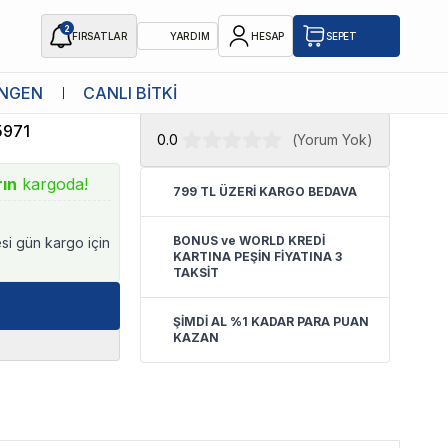
2
FIRSATLAR
YARDIM
HESAP
SEPET
★ Atakan Petshop,
Eheim yetkili
NGEN
CANLI BİTKİ
satıcısıdır.
5971
0.0
(
Yorum Yok
)
rın
kargoda!
799 TL ÜZERİ KARGO BEDAVA
BONUS ve WORLD KREDİ
esi gün kargo için
KARTINA PEŞİN FİYATINA 3
TAKSİT
ŞİMDİ AL %1 KADAR PARA PUAN
KAZAN