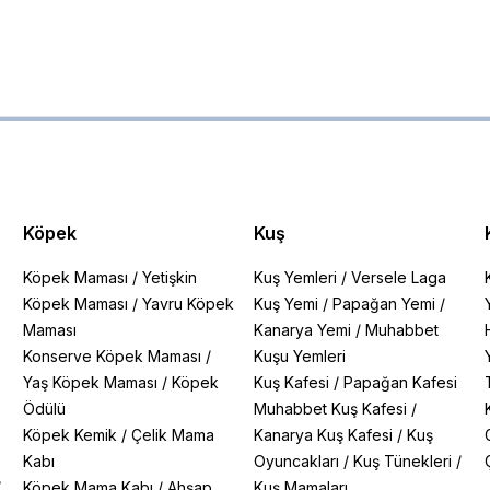
Köpek
Kuş
Köpek Maması
/
Yetişkin
Kuş Yemleri
/
Versele Laga
Köpek Maması
/
Yavru Köpek
Kuş Yemi
/
Papağan Yemi
/
Maması
Kanarya Yemi
/
Muhabbet
Konserve Köpek Maması
/
Kuşu Yemleri
Yaş Köpek Maması
/
Köpek
Kuş Kafesi
/
Papağan Kafesi
Ödülü
Muhabbet Kuş Kafesi
/
Köpek Kemik
/
Çelik Mama
Kanarya Kuş Kafesi
/
Kuş
Kabı
Oyuncakları
/
Kuş Tünekleri
/
/
Köpek Mama Kabı
/
Ahşap
Kuş Mamaları