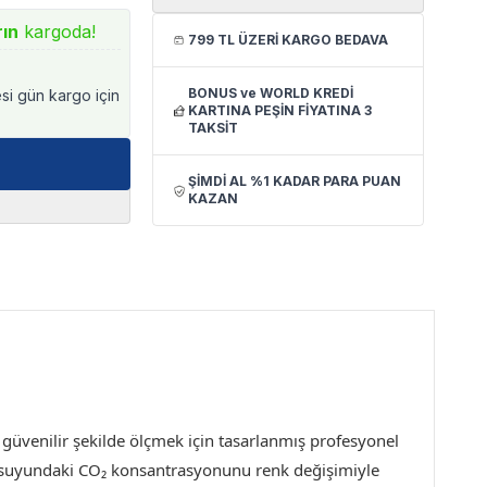
rın
kargoda!
799 TL ÜZERİ KARGO BEDAVA
BONUS ve WORLD KREDİ
esi gün kargo için
KARTINA PEŞİN FİYATINA 3
TAKSİT
ŞİMDİ AL %1 KADAR PARA PUAN
KAZAN
güvenilir şekilde ölçmek için tasarlanmış profesyonel
ryum suyundaki CO₂ konsantrasyonunu renk değişimiyle