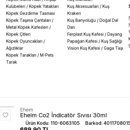
Kulübeleri
/
Köpek Yatakları
Kuş Aksesuarları
/
Kuş
Köpek Gezdirme Tasması
Krakeri
Köpek Taşıma Çantaları
/
Kuş Banyoluğu
/
Doğal Dal
Metal Köpek Kafesleri
/
Darı
Köpek Çitleri
Ferplast Kuş Kafesi
/
Dayang
Köpek Oyuncakları
/
Papağan Kafesi
/
Kuş Sağlığı
Ağızlıklar
Vision Kuş Kafesi
/
Gaga Taşı
Köpek Tarakları
/
M-Pets
Tarak
Eheim
Eheim Co2 İndicatör Sıvısı 30ml
Ürün Kodu
:
110-6063105
Barkod
:
401170801
689.90
TL