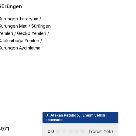
Sürüngen
Sürüngen Teraryum
/
Sürüngen Matı
/
Sürüngen
Yemleri
/
Gecko Yemleri
/
Kaplumbağa Yemleri
/
Sürüngen Aydınlatma
★ Atakan Petshop,
Eheim yetkili
satıcısıdır.
5971
0.0
(
Yorum Yok
)