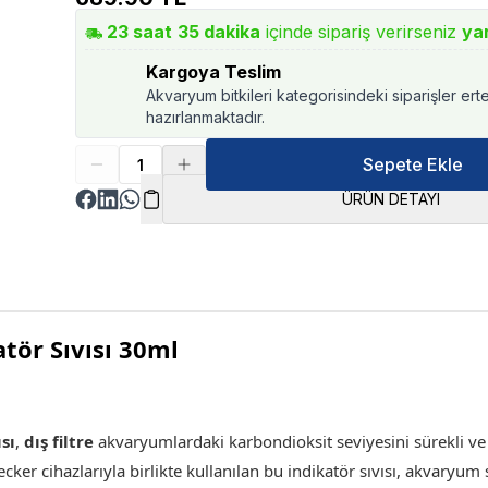
23
saat
35
dakika
içinde sipariş verirseniz
ya
Kargoya Teslim
Akvaryum bitkileri kategorisindeki siparişler ert
hazırlanmaktadır.
Sepete Ekle
ÜRÜN DETAYI
tör Sıvısı 30ml
sı
,
dış filtre
akvaryumlardaki karbondioksit seviyesini sürekli ve 
checker cihazlarıyla birlikte kullanılan bu indikatör sıvısı, akva