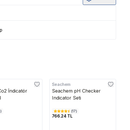
p
Seachem
Ch
o2 İndicatör
Seachem pH Checker
C
l
Indicator Seti
5
)
(
17
)
766.24 TL
5