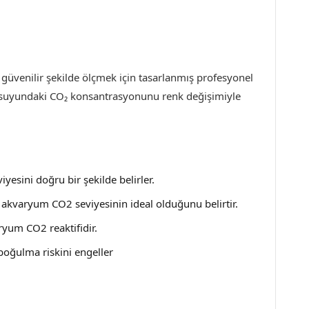
güvenilir şekilde ölçmek için tasarlanmış profesyonel
ryum suyundaki CO₂ konsantrasyonunu renk değişimiyle
sini doğru bir şekilde belirler.
li akvaryum CO2 seviyesinin ideal olduğunu belirtir.
aryum CO2 reaktifidir.
 boğulma riskini engeller