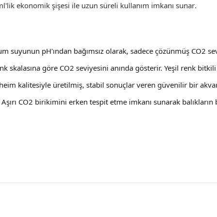
ml'lik ekonomik şişesi ile uzun süreli kullanım imkanı sunar
.
um suyunun pH'ından bağımsız olarak, sadece çözünmüş CO2 seviye
enk skalasına göre CO2 seviyesini anında gösterir. Yeşil renk bitki
Eheim kalitesiyle üretilmiş, stabil sonuçlar veren güvenilir bir akv
: Aşırı CO2 birikimini erken tespit etme imkanı sunarak balıkların