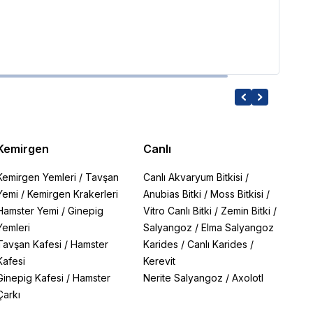
294.
Kemirgen
Canlı
Kemirgen Yemleri
/
Tavşan
Canlı Akvaryum Bitkisi
/
Yemi
/
Kemirgen Krakerleri
Anubias Bitki
/
Moss Bitkisi
/
Hamster Yemi
/
Ginepig
Vitro Canlı Bitki
/
Zemin Bitki
/
Yemleri
Salyangoz
/
Elma Salyangoz
Tavşan Kafesi
/
Hamster
Karides
/
Canlı Karides
/
Kafesi
Kerevit
Ginepig Kafesi
/
Hamster
Nerite Salyangoz
/
Axolotl
Çarkı