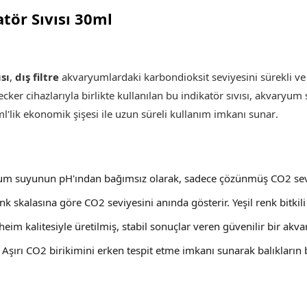
tör Sıvısı 30ml
sı
,
dış filtre
akvaryumlardaki karbondioksit seviyesini sürekli ve 
checker cihazlarıyla birlikte kullanılan bu indikatör sıvısı, akva
ml'lik ekonomik şişesi ile uzun süreli kullanım imkanı sunar
.
um suyunun pH'ından bağımsız olarak, sadece çözünmüş CO2 seviye
enk skalasına göre CO2 seviyesini anında gösterir. Yeşil renk bitki
Eheim kalitesiyle üretilmiş, stabil sonuçlar veren güvenilir bir akv
: Aşırı CO2 birikimini erken tespit etme imkanı sunarak balıkların