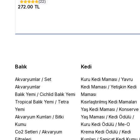
(
22
)
272.00 TL
Balık
Kedi
Akvaryumlar
/
Set
Kuru Kedi Maması
/
Yavru
Akvaryumlar
Kedi Maması
/
Yetişkin Kedi
Balık Yemi
/
Cichlid Balık Yemi
Maması
Tropical Balık Yemi
/
Tetra
Kısırlaştırılmış Kedi Mamaları
Yemi
Yaş Kedi Maması
/
Konserve
Akvaryum Kumları
/
Bitki
Yaş Maması
/
Kedi Ödülü
/
Kumu
Kuru Kedi Ödülü
/
Me-O
Co2 Setleri
/
Akvaryum
Krema Kedi Ödülü
/
Kedi
Filtreleri
Kumları
/
Sanicat Kedi Kumu