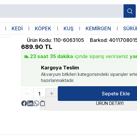
Eheim
KEDİ
KÖPEK
KUŞ
KEMİRGEN
SÜRÜ
Eheim Co2 İndicatör Sıvısı 30ml
Ürün Kodu
:
110-6063105
Barkod
:
401170801
689.90
TL
23
saat
35
dakika
içinde sipariş verirseniz
ya
Kargoya Teslim
Akvaryum bitkileri kategorisindeki siparişler ert
hazırlanmaktadır.
Sepete Ekle
ÜRÜN DETAYI