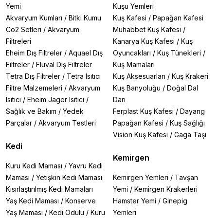
Yemi
Kuşu Yemleri
Akvaryum Kumları
/
Bitki Kumu
Kuş Kafesi
/
Papağan Kafesi
Co2 Setleri
/
Akvaryum
Muhabbet Kuş Kafesi
/
Filtreleri
Kanarya Kuş Kafesi
/
Kuş
Eheim Dış Filtreler
/
Aquael Dış
Oyuncakları
/
Kuş Tünekleri
/
Filtreler
/
Fluval Dış Filtreler
Kuş Mamaları
Tetra Dış Filtreler
/
Tetra Isıtıcı
Kuş Aksesuarları
/
Kuş Krakeri
Filtre Malzemeleri
/
Akvaryum
Kuş Banyoluğu
/
Doğal Dal
Isıtıcı
/
Eheim Jager Isıtıcı
/
Darı
Sağlık ve Bakım
/
Yedek
Ferplast Kuş Kafesi
/
Dayang
Parçalar
/
Akvaryum Testleri
Papağan Kafesi
/
Kuş Sağlığı
Vision Kuş Kafesi
/
Gaga Taşı
Kedi
Kemirgen
Kuru Kedi Maması
/
Yavru Kedi
Maması
/
Yetişkin Kedi Maması
Kemirgen Yemleri
/
Tavşan
Kısırlaştırılmış Kedi Mamaları
Yemi
/
Kemirgen Krakerleri
Yaş Kedi Maması
/
Konserve
Hamster Yemi
/
Ginepig
Yaş Maması
/
Kedi Ödülü
/
Kuru
Yemleri