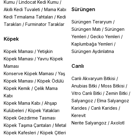
Kumu
/
Lindocat Kedi Kumu
/
Sürüngen
Akıllı Kedi Tuvaleti
/
Mama Kabı
Kedi Tırmalama Tahtaları
/
Kedi
Sürüngen Teraryum
/
Tarakları
/
Furminator Taraklar
Sürüngen Matı
/
Sürüngen
Yemleri
/
Gecko Yemleri
/
Köpek
Kaplumbağa Yemleri
/
Köpek Maması
/
Yetişkin
Sürüngen Aydınlatma
Köpek Maması
/
Yavru Köpek
Canlı
Maması
Konserve Köpek Maması
/
Yaş
Canlı Akvaryum Bitkisi
/
Köpek Maması
/
Köpek Ödülü
Anubias Bitki
/
Moss Bitkisi
/
Köpek Kemik
/
Çelik Mama
Vitro Canlı Bitki
/
Zemin Bitki
/
Kabı
Salyangoz
/
Elma Salyangoz
Köpek Mama Kabı
/
Ahşap
Karides
/
Canlı Karides
/
Kulübeleri
/
Köpek Yatakları
Kerevit
Köpek Gezdirme Tasması
Nerite Salyangoz
/
Axolotl
Köpek Taşıma Çantaları
/
Metal
Köpek Kafesleri
/
Köpek Çitleri