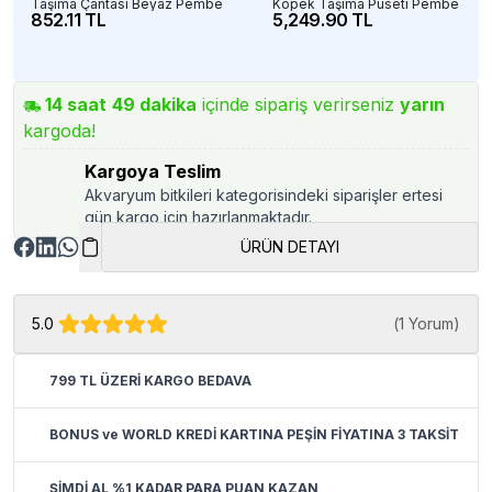
Taşıma Çantası Beyaz Pembe
Köpek Taşıma Puseti Pembe
852.11 TL
5,249.90 TL
14
saat
49
dakika
içinde sipariş verirseniz
yarın
kargoda!
Kargoya Teslim
Akvaryum bitkileri kategorisindeki siparişler ertesi
gün kargo için hazırlanmaktadır.
ÜRÜN DETAYI
5.0
(
1 Yorum
)
799 TL ÜZERİ KARGO BEDAVA
BONUS ve WORLD KREDİ KARTINA PEŞİN FİYATINA 3 TAKSİT
ŞİMDİ AL %1 KADAR PARA PUAN KAZAN