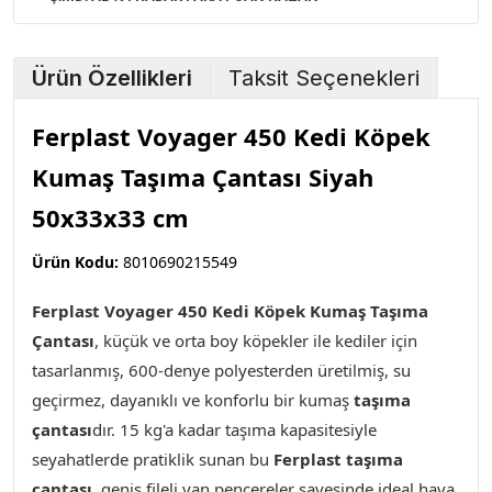
Ürün Özellikleri
Taksit Seçenekleri
Ferplast Voyager 450 Kedi Köpek
Kumaş Taşıma Çantası Siyah
50x33x33 cm
Ürün Kodu:
8010690215549
Ferplast Voyager 450 Kedi Köpek Kumaş Taşıma
Çantası
,
küçük ve orta boy köpekler ile kediler için
tasarlanmış, 600-denye polyesterden üretilmiş, su
geçirmez, dayanıklı ve konforlu bir kumaş
taşıma
çantası
dır. 15 kg'a kadar taşıma kapasitesiyle
seyahatlerde pratiklik sunan bu
Ferplast taşıma
çantası
, geniş fileli yan pencereler sayesinde ideal hava