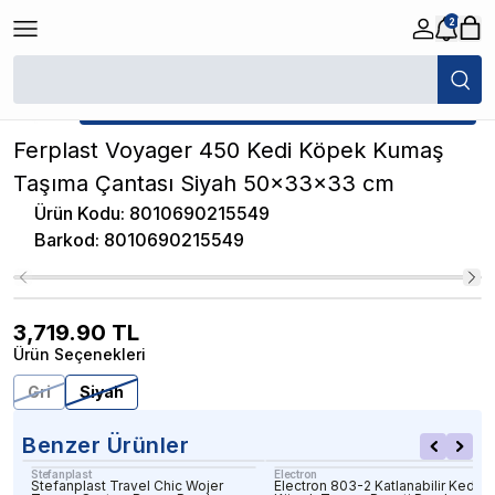
2
/
Kedi Köpek Seyahat Ürünleri
/
Ferplast Voyager 450 Kedi Köpek Kum
★ Atakan Petshop,
Ferplast yetkili satıcısıdır.
Ferplast Voyager 450 Kedi Köpek Kumaş
Taşıma Çantası Siyah 50x33x33 cm
Ürün Kodu
:
8010690215549
Barkod
:
8010690215549
3,719.90
TL
Ürün Seçenekleri
Gri
Siyah
Benzer Ürünler
Stefanplast
Electron
Stefanplast Travel Chic Wojer
Electron 803-2 Katlanabilir Kedi