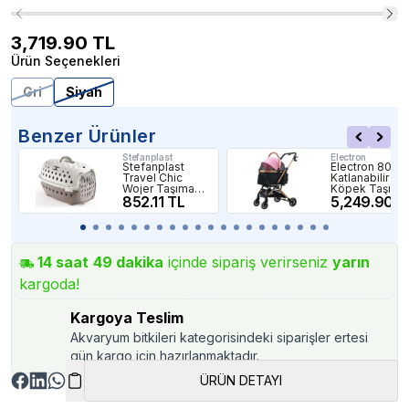
3,719.90
TL
Ürün Seçenekleri
Gri
Siyah
Benzer Ürünler
Stefanplast
Electron
Stefanplast
Electron 803-
Travel Chic
Katlanabilir Ke
Wojer Taşıma
Köpek Taşıma
Çantası Beyaz
852.11 TL
Puseti Pembe
5,249.90 T
Pembe
14
saat
49
dakika
içinde sipariş verirseniz
yarın
kargoda!
Kargoya Teslim
Akvaryum bitkileri kategorisindeki siparişler ertesi
gün kargo için hazırlanmaktadır.
ÜRÜN DETAYI