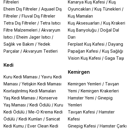
Filtreleri
Kanarya Kuş Kafesi
/
Kuş
Eheim Dış Filtreler
/
Aquael Dış
Oyuncakları
/
Kuş Tünekleri
/
Filtreler
/
Fluval Dış Filtreler
Kuş Mamaları
Tetra Dış Filtreler
/
Tetra Isıtıcı
Kuş Aksesuarları
/
Kuş Krakeri
Filtre Malzemeleri
/
Akvaryum
Kuş Banyoluğu
/
Doğal Dal
Isıtıcı
/
Eheim Jager Isıtıcı
/
Darı
Sağlık ve Bakım
/
Yedek
Ferplast Kuş Kafesi
/
Dayang
Parçalar
/
Akvaryum Testleri
Papağan Kafesi
/
Kuş Sağlığı
Vision Kuş Kafesi
/
Gaga Taşı
Kedi
Kemirgen
Kuru Kedi Maması
/
Yavru Kedi
Maması
/
Yetişkin Kedi Maması
Kemirgen Yemleri
/
Tavşan
Kısırlaştırılmış Kedi Mamaları
Yemi
/
Kemirgen Krakerleri
Yaş Kedi Maması
/
Konserve
Hamster Yemi
/
Ginepig
Yaş Maması
/
Kedi Ödülü
/
Kuru
Yemleri
Kedi Ödülü
/
Me-O Krema Kedi
Tavşan Kafesi
/
Hamster
Ödülü
/
Kedi Kumları
/
Sanicat
Kafesi
Kedi Kumu
/
Ever Clean Kedi
Ginepig Kafesi
/
Hamster Çarkı