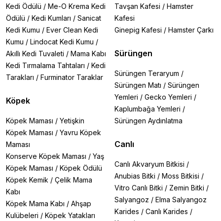
Kedi Ödülü
/
Me-O Krema Kedi
Tavşan Kafesi
/
Hamster
Ödülü
/
Kedi Kumları
/
Sanicat
Kafesi
Kedi Kumu
/
Ever Clean Kedi
Ginepig Kafesi
/
Hamster Çarkı
Kumu
/
Lindocat Kedi Kumu
/
Sürüngen
Akıllı Kedi Tuvaleti
/
Mama Kabı
Kedi Tırmalama Tahtaları
/
Kedi
Sürüngen Teraryum
/
Tarakları
/
Furminator Taraklar
Sürüngen Matı
/
Sürüngen
Yemleri
/
Gecko Yemleri
/
Köpek
Kaplumbağa Yemleri
/
Köpek Maması
/
Yetişkin
Sürüngen Aydınlatma
Köpek Maması
/
Yavru Köpek
Canlı
Maması
Konserve Köpek Maması
/
Yaş
Canlı Akvaryum Bitkisi
/
Köpek Maması
/
Köpek Ödülü
Anubias Bitki
/
Moss Bitkisi
/
Köpek Kemik
/
Çelik Mama
Vitro Canlı Bitki
/
Zemin Bitki
/
Kabı
Salyangoz
/
Elma Salyangoz
Köpek Mama Kabı
/
Ahşap
Karides
/
Canlı Karides
/
Kulübeleri
/
Köpek Yatakları