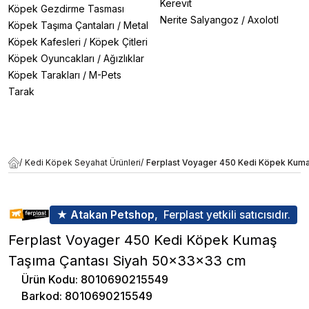
Kerevit
Köpek Gezdirme Tasması
Nerite Salyangoz
/
Axolotl
Köpek Taşıma Çantaları
/
Metal
Köpek Kafesleri
/
Köpek Çitleri
Köpek Oyuncakları
/
Ağızlıklar
Köpek Tarakları
/
M-Pets
Tarak
/
Kedi Köpek Seyahat Ürünleri
/
Ferplast Voyager 450 Kedi Köpek Kum
★ Atakan Petshop,
Ferplast yetkili satıcısıdır.
Ferplast Voyager 450 Kedi Köpek Kumaş
Taşıma Çantası Siyah 50x33x33 cm
Ürün Kodu
:
8010690215549
Barkod
:
8010690215549