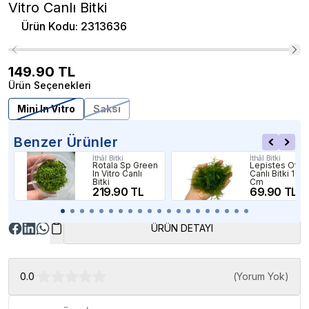
Vitro Canlı Bitki
Ürün Kodu
:
2313636
149.90
TL
Ürün Seçenekleri
Mini In Vitro
Saksı
Benzer Ürünler
İthâl Bitki
İthâl Bitki
Rotala Sp Green
Lepistes Otu
In Vitro Canlı
Canlı Bitki 10x
Bitki
Cm
219.90 TL
69.90 TL
ÜRÜN DETAYI
0.0
(
Yorum Yok
)