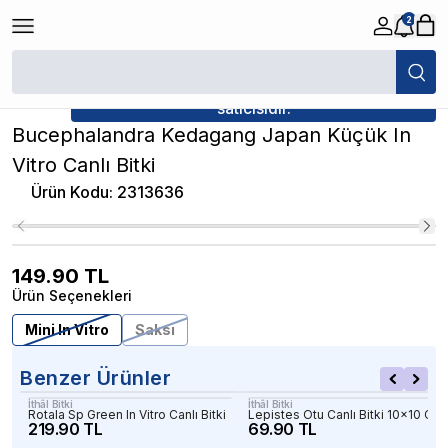
2
/
Canlı Bitkiler
/
Bucephalandra Kedagang Japan Küçük In Vitro Canlı Bitk
★ Atakan Petshop,
İthâl Bitki yetkili
satıcısıdır.
Bucephalandra Kedagang Japan Küçük In
Vitro Canlı Bitki
Ürün Kodu
:
2313636
149.90
TL
Ürün Seçenekleri
Mini In Vitro
Saksı
Benzer Ürünler
İthâl Bitki
İthâl Bitki
Rotala Sp Green In Vitro Canlı Bitki
Lepistes Otu Canlı Bitki 10x10 Cm
219.90 TL
69.90 TL