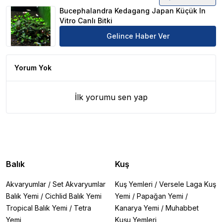
Bucephalandra Kedagang Japan Küçük In Vitro Canlı Bitk
Bucephalandra Kedagang Japan Küçük In
Vitro Canlı Bitki
Gelince Haber Ver
Yorum Yok
İlk yorumu sen yap
Balık
Kuş
Akvaryumlar
/
Set Akvaryumlar
Kuş Yemleri
/
Versele Laga Kuş
Balık Yemi
/
Cichlid Balık Yemi
Yemi
/
Papağan Yemi
/
Tropical Balık Yemi
/
Tetra
Kanarya Yemi
/
Muhabbet
Yemi
Kuşu Yemleri