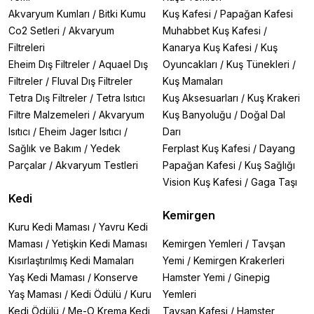
Akvaryum Kumları
/
Bitki Kumu
Kuş Kafesi
/
Papağan Kafesi
Co2 Setleri
/
Akvaryum
Muhabbet Kuş Kafesi
/
Filtreleri
Kanarya Kuş Kafesi
/
Kuş
Eheim Dış Filtreler
/
Aquael Dış
Oyuncakları
/
Kuş Tünekleri
/
Filtreler
/
Fluval Dış Filtreler
Kuş Mamaları
Tetra Dış Filtreler
/
Tetra Isıtıcı
Kuş Aksesuarları
/
Kuş Krakeri
Filtre Malzemeleri
/
Akvaryum
Kuş Banyoluğu
/
Doğal Dal
Isıtıcı
/
Eheim Jager Isıtıcı
/
Darı
Sağlık ve Bakım
/
Yedek
Ferplast Kuş Kafesi
/
Dayang
Parçalar
/
Akvaryum Testleri
Papağan Kafesi
/
Kuş Sağlığı
Vision Kuş Kafesi
/
Gaga Taşı
Kedi
Kemirgen
Kuru Kedi Maması
/
Yavru Kedi
Maması
/
Yetişkin Kedi Maması
Kemirgen Yemleri
/
Tavşan
Kısırlaştırılmış Kedi Mamaları
Yemi
/
Kemirgen Krakerleri
Yaş Kedi Maması
/
Konserve
Hamster Yemi
/
Ginepig
Yaş Maması
/
Kedi Ödülü
/
Kuru
Yemleri
Kedi Ödülü
/
Me-O Krema Kedi
Tavşan Kafesi
/
Hamster