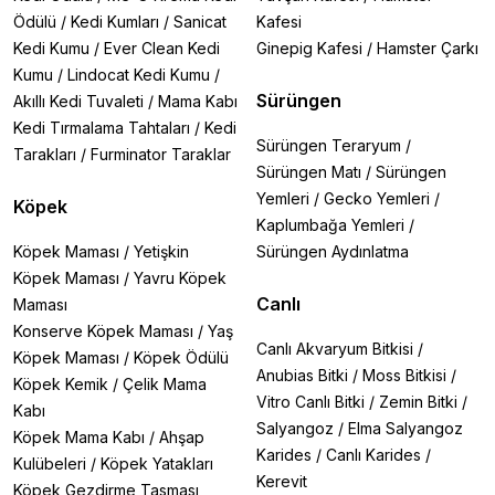
Ödülü
/
Kedi Kumları
/
Sanicat
Kafesi
Kedi Kumu
/
Ever Clean Kedi
Ginepig Kafesi
/
Hamster Çarkı
Kumu
/
Lindocat Kedi Kumu
/
Sürüngen
Akıllı Kedi Tuvaleti
/
Mama Kabı
Kedi Tırmalama Tahtaları
/
Kedi
Sürüngen Teraryum
/
Tarakları
/
Furminator Taraklar
Sürüngen Matı
/
Sürüngen
Yemleri
/
Gecko Yemleri
/
Köpek
Kaplumbağa Yemleri
/
Köpek Maması
/
Yetişkin
Sürüngen Aydınlatma
Köpek Maması
/
Yavru Köpek
Canlı
Maması
Konserve Köpek Maması
/
Yaş
Canlı Akvaryum Bitkisi
/
Köpek Maması
/
Köpek Ödülü
Anubias Bitki
/
Moss Bitkisi
/
Köpek Kemik
/
Çelik Mama
Vitro Canlı Bitki
/
Zemin Bitki
/
Kabı
Salyangoz
/
Elma Salyangoz
Köpek Mama Kabı
/
Ahşap
Karides
/
Canlı Karides
/
Kulübeleri
/
Köpek Yatakları
Kerevit
Köpek Gezdirme Tasması