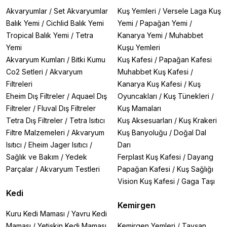
Akvaryumlar
/
Set Akvaryumlar
Kuş Yemleri
/
Versele Laga Kuş
Balık Yemi
/
Cichlid Balık Yemi
Yemi
/
Papağan Yemi
/
Tropical Balık Yemi
/
Tetra
Kanarya Yemi
/
Muhabbet
Yemi
Kuşu Yemleri
Akvaryum Kumları
/
Bitki Kumu
Kuş Kafesi
/
Papağan Kafesi
Co2 Setleri
/
Akvaryum
Muhabbet Kuş Kafesi
/
Filtreleri
Kanarya Kuş Kafesi
/
Kuş
Eheim Dış Filtreler
/
Aquael Dış
Oyuncakları
/
Kuş Tünekleri
/
Filtreler
/
Fluval Dış Filtreler
Kuş Mamaları
Tetra Dış Filtreler
/
Tetra Isıtıcı
Kuş Aksesuarları
/
Kuş Krakeri
Filtre Malzemeleri
/
Akvaryum
Kuş Banyoluğu
/
Doğal Dal
Isıtıcı
/
Eheim Jager Isıtıcı
/
Darı
Sağlık ve Bakım
/
Yedek
Ferplast Kuş Kafesi
/
Dayang
Parçalar
/
Akvaryum Testleri
Papağan Kafesi
/
Kuş Sağlığı
Vision Kuş Kafesi
/
Gaga Taşı
Kedi
Kemirgen
Kuru Kedi Maması
/
Yavru Kedi
Maması
/
Yetişkin Kedi Maması
Kemirgen Yemleri
/
Tavşan