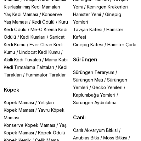
Kısırlaştırılmış Kedi Mamaları
Yemi
/
Kemirgen Krakerleri
Yaş Kedi Maması
/
Konserve
Hamster Yemi
/
Ginepig
Yaş Maması
/
Kedi Ödülü
/
Kuru
Yemleri
Kedi Ödülü
/
Me-O Krema Kedi
Tavşan Kafesi
/
Hamster
Ödülü
/
Kedi Kumları
/
Sanicat
Kafesi
Kedi Kumu
/
Ever Clean Kedi
Ginepig Kafesi
/
Hamster Çarkı
Kumu
/
Lindocat Kedi Kumu
/
Sürüngen
Akıllı Kedi Tuvaleti
/
Mama Kabı
Kedi Tırmalama Tahtaları
/
Kedi
Sürüngen Teraryum
/
Tarakları
/
Furminator Taraklar
Sürüngen Matı
/
Sürüngen
Yemleri
/
Gecko Yemleri
/
Köpek
Kaplumbağa Yemleri
/
Köpek Maması
/
Yetişkin
Sürüngen Aydınlatma
Köpek Maması
/
Yavru Köpek
Canlı
Maması
Konserve Köpek Maması
/
Yaş
Canlı Akvaryum Bitkisi
/
Köpek Maması
/
Köpek Ödülü
Anubias Bitki
/
Moss Bitkisi
/
Köpek Kemik
/
Çelik Mama