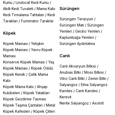
Kumu
/
Lindocat Kedi Kumu
/
Sürüngen
Akıllı Kedi Tuvaleti
/
Mama Kabı
Kedi Tırmalama Tahtaları
/
Kedi
Sürüngen Teraryum
/
Tarakları
/
Furminator Taraklar
Sürüngen Matı
/
Sürüngen
Yemleri
/
Gecko Yemleri
/
Köpek
Kaplumbağa Yemleri
/
Köpek Maması
/
Yetişkin
Sürüngen Aydınlatma
Köpek Maması
/
Yavru Köpek
Canlı
Maması
Konserve Köpek Maması
/
Yaş
Canlı Akvaryum Bitkisi
/
Köpek Maması
/
Köpek Ödülü
Anubias Bitki
/
Moss Bitkisi
/
Köpek Kemik
/
Çelik Mama
Vitro Canlı Bitki
/
Zemin Bitki
/
Kabı
Salyangoz
/
Elma Salyangoz
Köpek Mama Kabı
/
Ahşap
Karides
/
Canlı Karides
/
Kulübeleri
/
Köpek Yatakları
Kerevit
Köpek Gezdirme Tasması
Nerite Salyangoz
/
Axolotl
Köpek Taşıma Çantaları
/
Metal
Köpek Kafesleri
/
Köpek Çitleri