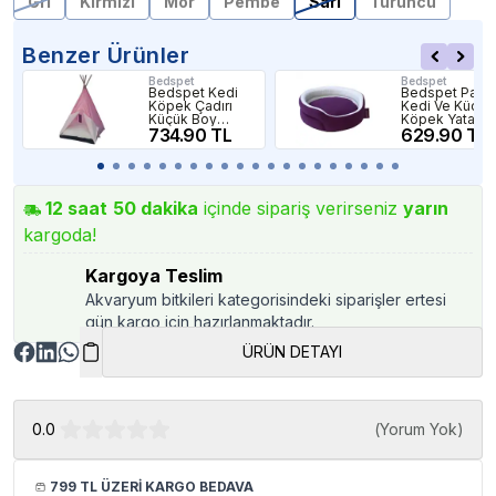
Gri
Kırmızı
Mor
Pembe
Sarı
Turuncu
Benzer Ürünler
Bedspet
Bedspet
Bedspet Kedi
Bedspet Paris
Köpek Çadırı
Kedi Ve Küçük
Küçük Boy
Köpek Yatağı
Pembe
734.90 TL
No:2 Mor
629.90 TL
50x50x70Cm
50x20Cm
12
saat
50
dakika
içinde sipariş verirseniz
yarın
kargoda!
Kargoya Teslim
Akvaryum bitkileri kategorisindeki siparişler ertesi
gün kargo için hazırlanmaktadır.
ÜRÜN DETAYI
0.0
(
Yorum Yok
)
799 TL ÜZERİ KARGO BEDAVA