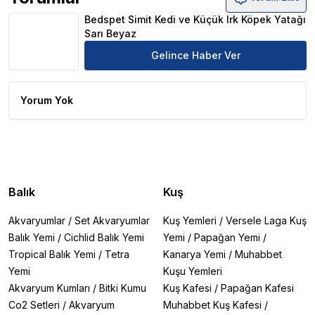
Bedspet Simit Kedi ve Küçük Irk Köpek Yatağı Sarı Beya
Bedspet Simit Kedi ve Küçük Irk Köpek Yatağı
Sarı Beyaz
Gelince Haber Ver
Yorum Yok
Balık
Kuş
Akvaryumlar
/
Set Akvaryumlar
Kuş Yemleri
/
Versele Laga Kuş
Balık Yemi
/
Cichlid Balık Yemi
Yemi
/
Papağan Yemi
/
Tropical Balık Yemi
/
Tetra
Kanarya Yemi
/
Muhabbet
Yemi
Kuşu Yemleri
Akvaryum Kumları
/
Bitki Kumu
Kuş Kafesi
/
Papağan Kafesi
Co2 Setleri
/
Akvaryum
Muhabbet Kuş Kafesi
/