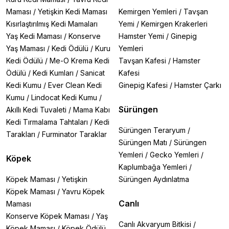
Maması
/
Yetişkin Kedi Maması
Kemirgen Yemleri
/
Tavşan
Kısırlaştırılmış Kedi Mamaları
Yemi
/
Kemirgen Krakerleri
Yaş Kedi Maması
/
Konserve
Hamster Yemi
/
Ginepig
Yaş Maması
/
Kedi Ödülü
/
Kuru
Yemleri
Kedi Ödülü
/
Me-O Krema Kedi
Tavşan Kafesi
/
Hamster
Ödülü
/
Kedi Kumları
/
Sanicat
Kafesi
Kedi Kumu
/
Ever Clean Kedi
Ginepig Kafesi
/
Hamster Çarkı
Kumu
/
Lindocat Kedi Kumu
/
Sürüngen
Akıllı Kedi Tuvaleti
/
Mama Kabı
Kedi Tırmalama Tahtaları
/
Kedi
Sürüngen Teraryum
/
Tarakları
/
Furminator Taraklar
Sürüngen Matı
/
Sürüngen
Yemleri
/
Gecko Yemleri
/
Köpek
Kaplumbağa Yemleri
/
Köpek Maması
/
Yetişkin
Sürüngen Aydınlatma
Köpek Maması
/
Yavru Köpek
Canlı
Maması
Konserve Köpek Maması
/
Yaş
Canlı Akvaryum Bitkisi
/
Köpek Maması
/
Köpek Ödülü