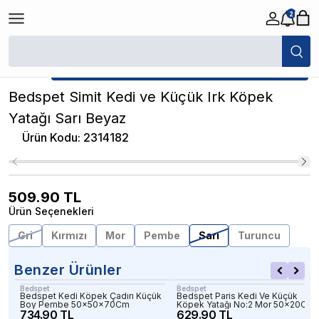
2
/
Kedi Minderi ve Battaniyesi
/
Bedspet Simit Kedi ve Küçük Irk Köpek Ya
★ Atakan Petshop,
Bedspet yetkili satıcısıdır.
Bedspet Simit Kedi ve Küçük Irk Köpek
Yatağı Sarı Beyaz
Ürün Kodu
:
2314182
509.90
TL
Ürün Seçenekleri
Gri
Kırmızı
Mor
Pembe
Sarı
Turuncu
Benzer Ürünler
Bedspet
Bedspet
Bedspet Kedi Köpek Çadırı Küçük
Bedspet Paris Kedi Ve Küçük
Boy Pembe 50x50x70Cm
Köpek Yatağı No:2 Mor 50x20Cm
734.90 TL
629.90 TL