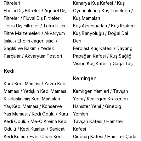
Filtreleri
Kanarya Kuş Kafesi
/
Kuş
Eheim Dış Filtreler
/
Aquael Dış
Oyuncakları
/
Kuş Tünekleri
/
Filtreler
/
Fluval Dış Filtreler
Kuş Mamaları
Tetra Dış Filtreler
/
Tetra Isıtıcı
Kuş Aksesuarları
/
Kuş Krakeri
Filtre Malzemeleri
/
Akvaryum
Kuş Banyoluğu
/
Doğal Dal
Isıtıcı
/
Eheim Jager Isıtıcı
/
Darı
Sağlık ve Bakım
/
Yedek
Ferplast Kuş Kafesi
/
Dayang
Parçalar
/
Akvaryum Testleri
Papağan Kafesi
/
Kuş Sağlığı
Vision Kuş Kafesi
/
Gaga Taşı
Kedi
Kemirgen
Kuru Kedi Maması
/
Yavru Kedi
Maması
/
Yetişkin Kedi Maması
Kemirgen Yemleri
/
Tavşan
Kısırlaştırılmış Kedi Mamaları
Yemi
/
Kemirgen Krakerleri
Yaş Kedi Maması
/
Konserve
Hamster Yemi
/
Ginepig
Yaş Maması
/
Kedi Ödülü
/
Kuru
Yemleri
Kedi Ödülü
/
Me-O Krema Kedi
Tavşan Kafesi
/
Hamster
Ödülü
/
Kedi Kumları
/
Sanicat
Kafesi
Kedi Kumu
/
Ever Clean Kedi
Ginepig Kafesi
/
Hamster Çarkı