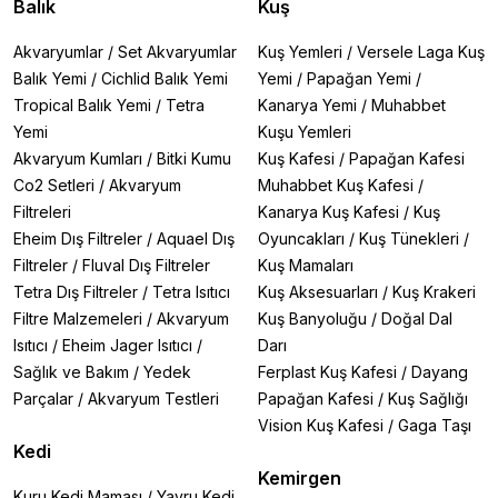
Balık
Kuş
Akvaryumlar
/
Set Akvaryumlar
Kuş Yemleri
/
Versele Laga Kuş
Balık Yemi
/
Cichlid Balık Yemi
Yemi
/
Papağan Yemi
/
Tropical Balık Yemi
/
Tetra
Kanarya Yemi
/
Muhabbet
Yemi
Kuşu Yemleri
Akvaryum Kumları
/
Bitki Kumu
Kuş Kafesi
/
Papağan Kafesi
Co2 Setleri
/
Akvaryum
Muhabbet Kuş Kafesi
/
Filtreleri
Kanarya Kuş Kafesi
/
Kuş
Eheim Dış Filtreler
/
Aquael Dış
Oyuncakları
/
Kuş Tünekleri
/
Filtreler
/
Fluval Dış Filtreler
Kuş Mamaları
Tetra Dış Filtreler
/
Tetra Isıtıcı
Kuş Aksesuarları
/
Kuş Krakeri
Filtre Malzemeleri
/
Akvaryum
Kuş Banyoluğu
/
Doğal Dal
Isıtıcı
/
Eheim Jager Isıtıcı
/
Darı
Sağlık ve Bakım
/
Yedek
Ferplast Kuş Kafesi
/
Dayang
Parçalar
/
Akvaryum Testleri
Papağan Kafesi
/
Kuş Sağlığı
Vision Kuş Kafesi
/
Gaga Taşı
Kedi
Kemirgen
Kuru Kedi Maması
/
Yavru Kedi