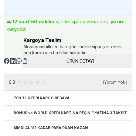
12
saat
50
dakika
içinde sipariş verirseniz
yarın
kargoda!
Kargoya Teslim
Akvaryum bitkileri kategorisindeki siparişler ertesi
gün kargo için hazırlanmaktadır.
ÜRÜN DETAYI
0.0
(
Yorum Yok
)
799 TL ÜZERİ KARGO BEDAVA
BONUS ve WORLD KREDİ KARTINA PEŞİN FİYATINA 3 TAKSİT
ŞİMDİ AL %1 KADAR PARA PUAN KAZAN