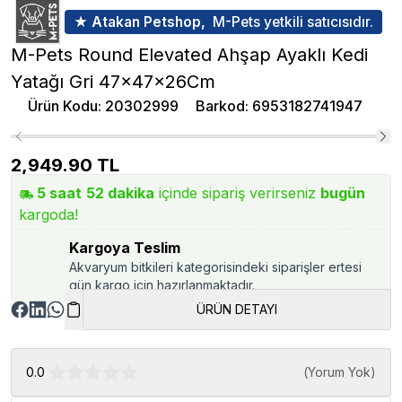
★ Atakan Petshop,
M-Pets yetkili satıcısıdır.
M-Pets Round Elevated Ahşap Ayaklı Kedi
Yatağı Gri 47x47x26Cm
Ürün Kodu
:
20302999
Barkod
:
6953182741947
2,949.90
TL
5
saat
52
dakika
içinde sipariş verirseniz
bugün
kargoda!
Kargoya Teslim
Akvaryum bitkileri kategorisindeki siparişler ertesi
gün kargo için hazırlanmaktadır.
ÜRÜN DETAYI
0.0
(
Yorum Yok
)