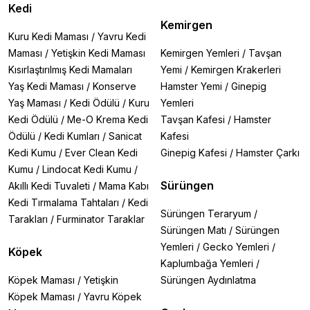
Kedi
Kemirgen
Kuru Kedi Maması
/
Yavru Kedi
Maması
/
Yetişkin Kedi Maması
Kemirgen Yemleri
/
Tavşan
Kısırlaştırılmış Kedi Mamaları
Yemi
/
Kemirgen Krakerleri
Yaş Kedi Maması
/
Konserve
Hamster Yemi
/
Ginepig
Yaş Maması
/
Kedi Ödülü
/
Kuru
Yemleri
Kedi Ödülü
/
Me-O Krema Kedi
Tavşan Kafesi
/
Hamster
Ödülü
/
Kedi Kumları
/
Sanicat
Kafesi
Kedi Kumu
/
Ever Clean Kedi
Ginepig Kafesi
/
Hamster Çarkı
Kumu
/
Lindocat Kedi Kumu
/
Sürüngen
Akıllı Kedi Tuvaleti
/
Mama Kabı
Kedi Tırmalama Tahtaları
/
Kedi
Sürüngen Teraryum
/
Tarakları
/
Furminator Taraklar
Sürüngen Matı
/
Sürüngen
Yemleri
/
Gecko Yemleri
/
Köpek
Kaplumbağa Yemleri
/
Köpek Maması
/
Yetişkin
Sürüngen Aydınlatma
Köpek Maması
/
Yavru Köpek