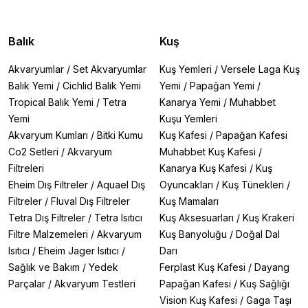
Balık
Kuş
Akvaryumlar
/
Set Akvaryumlar
Kuş Yemleri
/
Versele Laga Kuş
Balık Yemi
/
Cichlid Balık Yemi
Yemi
/
Papağan Yemi
/
Tropical Balık Yemi
/
Tetra
Kanarya Yemi
/
Muhabbet
Yemi
Kuşu Yemleri
Akvaryum Kumları
/
Bitki Kumu
Kuş Kafesi
/
Papağan Kafesi
Co2 Setleri
/
Akvaryum
Muhabbet Kuş Kafesi
/
Filtreleri
Kanarya Kuş Kafesi
/
Kuş
Eheim Dış Filtreler
/
Aquael Dış
Oyuncakları
/
Kuş Tünekleri
/
Filtreler
/
Fluval Dış Filtreler
Kuş Mamaları
Tetra Dış Filtreler
/
Tetra Isıtıcı
Kuş Aksesuarları
/
Kuş Krakeri
Filtre Malzemeleri
/
Akvaryum
Kuş Banyoluğu
/
Doğal Dal
Isıtıcı
/
Eheim Jager Isıtıcı
/
Darı
Sağlık ve Bakım
/
Yedek
Ferplast Kuş Kafesi
/
Dayang
Parçalar
/
Akvaryum Testleri
Papağan Kafesi
/
Kuş Sağlığı
Vision Kuş Kafesi
/
Gaga Taşı