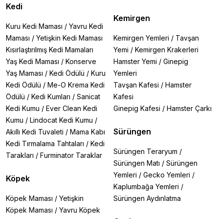
Kedi
Kemirgen
Kuru Kedi Maması
/
Yavru Kedi
Maması
/
Yetişkin Kedi Maması
Kemirgen Yemleri
/
Tavşan
Kısırlaştırılmış Kedi Mamaları
Yemi
/
Kemirgen Krakerleri
Yaş Kedi Maması
/
Konserve
Hamster Yemi
/
Ginepig
Yaş Maması
/
Kedi Ödülü
/
Kuru
Yemleri
Kedi Ödülü
/
Me-O Krema Kedi
Tavşan Kafesi
/
Hamster
Ödülü
/
Kedi Kumları
/
Sanicat
Kafesi
Kedi Kumu
/
Ever Clean Kedi
Ginepig Kafesi
/
Hamster Çarkı
Kumu
/
Lindocat Kedi Kumu
/
Sürüngen
Akıllı Kedi Tuvaleti
/
Mama Kabı
Kedi Tırmalama Tahtaları
/
Kedi
Sürüngen Teraryum
/
Tarakları
/
Furminator Taraklar
Sürüngen Matı
/
Sürüngen
Yemleri
/
Gecko Yemleri
/
Köpek
Kaplumbağa Yemleri
/
Köpek Maması
/
Yetişkin
Sürüngen Aydınlatma
Köpek Maması
/
Yavru Köpek