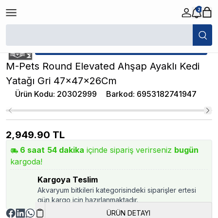
2
/
Kedi Minderi ve Battaniyesi
/
M-Pets Round Elevated Ahşap Ayaklı Ke
★ Atakan Petshop,
M-Pets yetkili satıcısıdır.
M-Pets Round Elevated Ahşap Ayaklı Kedi
Yatağı Gri 47x47x26Cm
Ürün Kodu
:
20302999
Barkod
:
6953182741947
2,949.90
TL
6
saat
54
dakika
içinde sipariş verirseniz
bugün
kargoda!
Kargoya Teslim
Akvaryum bitkileri kategorisindeki siparişler ertesi
gün kargo için hazırlanmaktadır.
ÜRÜN DETAYI