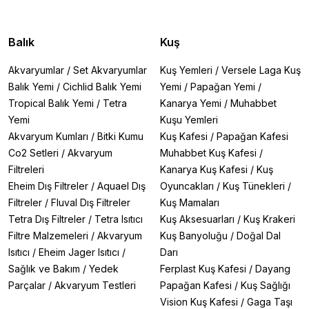
Balık
Kuş
Akvaryumlar
/
Set Akvaryumlar
Kuş Yemleri
/
Versele Laga Kuş
Balık Yemi
/
Cichlid Balık Yemi
Yemi
/
Papağan Yemi
/
Tropical Balık Yemi
/
Tetra
Kanarya Yemi
/
Muhabbet
Yemi
Kuşu Yemleri
Akvaryum Kumları
/
Bitki Kumu
Kuş Kafesi
/
Papağan Kafesi
Co2 Setleri
/
Akvaryum
Muhabbet Kuş Kafesi
/
Filtreleri
Kanarya Kuş Kafesi
/
Kuş
Eheim Dış Filtreler
/
Aquael Dış
Oyuncakları
/
Kuş Tünekleri
/
Filtreler
/
Fluval Dış Filtreler
Kuş Mamaları
Tetra Dış Filtreler
/
Tetra Isıtıcı
Kuş Aksesuarları
/
Kuş Krakeri
Filtre Malzemeleri
/
Akvaryum
Kuş Banyoluğu
/
Doğal Dal
Isıtıcı
/
Eheim Jager Isıtıcı
/
Darı
Sağlık ve Bakım
/
Yedek
Ferplast Kuş Kafesi
/
Dayang
Parçalar
/
Akvaryum Testleri
Papağan Kafesi
/
Kuş Sağlığı
Vision Kuş Kafesi
/
Gaga Taşı