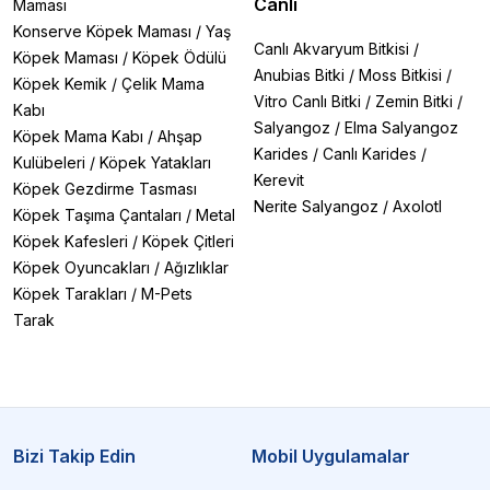
Canlı
Maması
Konserve Köpek Maması
/
Yaş
Canlı Akvaryum Bitkisi
/
Köpek Maması
/
Köpek Ödülü
Anubias Bitki
/
Moss Bitkisi
/
Köpek Kemik
/
Çelik Mama
Vitro Canlı Bitki
/
Zemin Bitki
/
Kabı
Salyangoz
/
Elma Salyangoz
Köpek Mama Kabı
/
Ahşap
Karides
/
Canlı Karides
/
Kulübeleri
/
Köpek Yatakları
Kerevit
Köpek Gezdirme Tasması
Nerite Salyangoz
/
Axolotl
Köpek Taşıma Çantaları
/
Metal
Köpek Kafesleri
/
Köpek Çitleri
Köpek Oyuncakları
/
Ağızlıklar
Köpek Tarakları
/
M-Pets
Tarak
Bizi Takip Edin
Mobil Uygulamalar