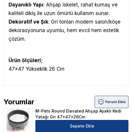
Dayanıklı Yapı
: Ahşap iskelet, rahat kumaş ve
kaliteli dikiş ile uzun ömürlü kullanım sunar.
Dekoratif ve Şık
: Gri tonları modern salon/köşe
dekorasyonuna uyumlu, hem evcil hem estetik
çözüm.
Ürün ölçüleri;
47x47 Yükseklik 26 Cm
Yorumlar
Yorum Ekle
M-Pets Round Elevated Ahşap Ayaklı Kedi Yatağı Gri 4
M-Pets Round Elevated Ahşap Ayaklı Kedi
Yatağı Gri 47x47x26Cm
Sepete Ekle