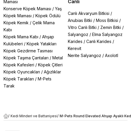
Canlı
Maması
Konserve Köpek Maması
/
Yaş
Canlı Akvaryum Bitkisi
/
Köpek Maması
/
Köpek Ödülü
Anubias Bitki
/
Moss Bitkisi
/
Köpek Kemik
/
Çelik Mama
Vitro Canlı Bitki
/
Zemin Bitki
/
Kabı
Salyangoz
/
Elma Salyangoz
Köpek Mama Kabı
/
Ahşap
Karides
/
Canlı Karides
/
Kulübeleri
/
Köpek Yatakları
Kerevit
Köpek Gezdirme Tasması
Nerite Salyangoz
/
Axolotl
Köpek Taşıma Çantaları
/
Metal
Köpek Kafesleri
/
Köpek Çitleri
Köpek Oyuncakları
/
Ağızlıklar
Köpek Tarakları
/
M-Pets
Tarak
/
Kedi Minderi ve Battaniyesi
/
M-Pets Round Elevated Ahşap Ayaklı Ke