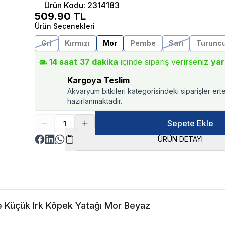
Ürün Kodu
:
2314183
509.90
TL
Ürün Seçenekleri
Gri
Kırmızı
Mor
Pembe
Sarı
Turunc
14
saat
37
dakika
içinde sipariş verirseniz
yar
Kargoya Teslim
Akvaryum bitkileri kategorisindeki siparişler ert
hazırlanmaktadır.
Sepete Ekle
ÜRÜN DETAYI
e Küçük Irk Köpek Yatağı Mor Beyaz