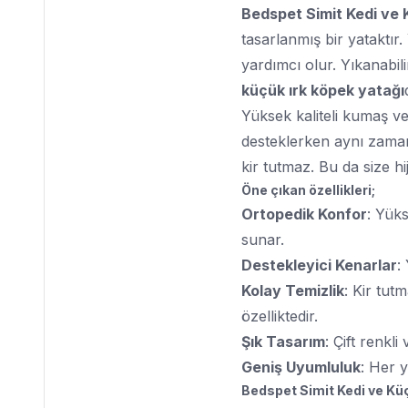
Bedspet Simit Kedi ve 
tasarlanmış bir yataktır
yardımcı olur. Yıkanabi
küçük ırk köpek yatağı
Yüksek kaliteli kumaş ve
desteklerken aynı zamand
kir tutmaz. Bu da size hi
Öne çıkan özellikleri;
Ortopedik Konfor
: Yüks
sunar.
Destekleyici Kenarlar
:
Kolay Temizlik
: Kir tut
özelliktedir.
Şık Tasarım
: Çift renk
Geniş Uyumluluk
: Her y
Bedspet Simit Kedi ve Küç