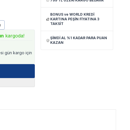
799 TL ÜZERİ KARGO BEDAVA
BONUS ve WORLD KREDİ
KARTINA PEŞİN FİYATINA 3
TAKSİT
u
ın
kargoda!
ŞİMDİ AL %1 KADAR PARA PUAN
KAZAN
esi gün kargo için