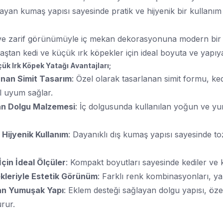
mayan kumaş yapısı sayesinde pratik ve hijyenik bir kullanım
li ve zarif görünümüyle iç mekan dekorasyonuna modern bir 
aştan kedi ve küçük ırk köpekler için ideal boyuta ve yapıya
ük Irk Köpek Yatağı Avantajları;
unan Simit Tasarım
: Özel olarak tasarlanan simit formu, ke
 uyum sağlar.
an Dolgu Malzemesi
: İç dolgusunda kullanılan yoğun ve y
 Hijyenik Kullanım
: Dayanıklı dış kumaş yapısı sayesinde to
İçin İdeal Ölçüler
: Kompakt boyutları sayesinde kediler ve
kleriyle Estetik Görünüm
: Farklı renk kombinasyonları, ya
an Yumuşak Yapı
: Eklem desteği sağlayan dolgu yapısı, özel
urur.