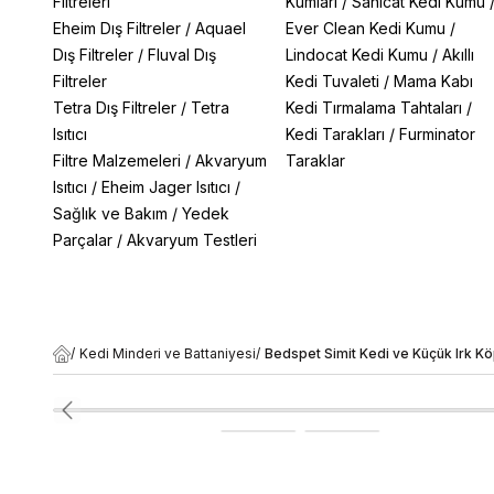
Filtreleri
Kumları
/
Sanicat Kedi Kumu
Eheim Dış Filtreler
/
Aquael
Ever Clean Kedi Kumu
/
Dış Filtreler
/
Fluval Dış
Lindocat Kedi Kumu
/
Akıllı
Filtreler
Kedi Tuvaleti
/
Mama Kabı
Tetra Dış Filtreler
/
Tetra
Kedi Tırmalama Tahtaları
/
Isıtıcı
Kedi Tarakları
/
Furminator
Filtre Malzemeleri
/
Akvaryum
Taraklar
Isıtıcı
/
Eheim Jager Isıtıcı
/
Sağlık ve Bakım
/
Yedek
Parçalar
/
Akvaryum Testleri
/
Kedi Minderi ve Battaniyesi
/
Bedspet Simit Kedi ve Küçük Irk K