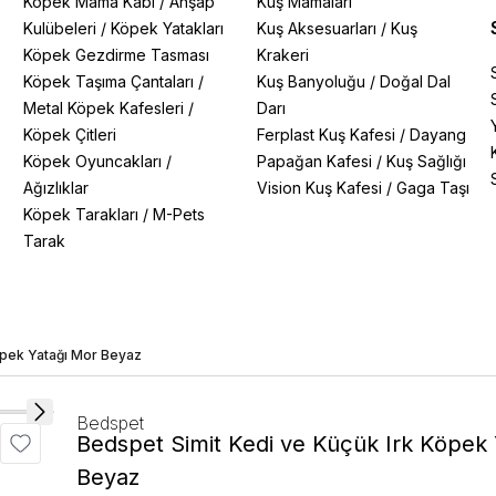
/
Köpek Mama Kabı
/
Ahşap
Kuş Mamaları
Kulübeleri
/
Köpek Yatakları
Kuş Aksesuarları
/
Kuş
Köpek Gezdirme Tasması
Krakeri
Köpek Taşıma Çantaları
/
Kuş Banyoluğu
/
Doğal Dal
Metal Köpek Kafesleri
/
Darı
Köpek Çitleri
Ferplast Kuş Kafesi
/
Dayang
Köpek Oyuncakları
/
Papağan Kafesi
/
Kuş Sağlığı
Ağızlıklar
Vision Kuş Kafesi
/
Gaga Taşı
Köpek Tarakları
/
M-Pets
Tarak
öpek Yatağı Mor Beyaz
Bedspet
Bedspet Simit Kedi ve Küçük Irk Köpek
Beyaz