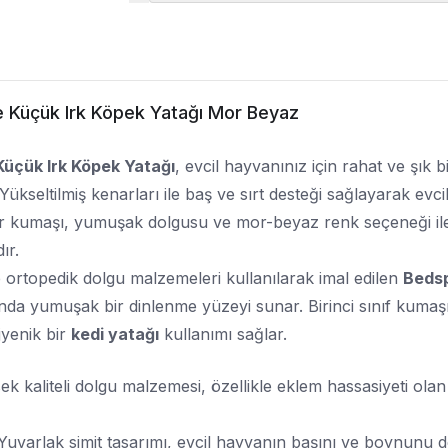
e Küçük Irk Köpek Yatağı Mor Beyaz
Küçük Irk Köpek Yatağı
, evcil hayvanınız için rahat ve şık
. Yükseltilmiş kenarları ile baş ve sırt desteği sağlayarak e
lir kumaşı, yumuşak dolgusu ve mor-beyaz renk seçeneği il
dır.
 ortopedik dolgu malzemeleri kullanılarak imal edilen
Bedsp
a yumuşak bir dinlenme yüzeyi sunar. Birinci sınıf kumaşı s
jyenik bir
kedi yatağı
kullanımı sağlar.
ek kaliteli dolgu malzemesi, özellikle eklem hassasiyeti olan
 Yuvarlak simit tasarımı, evcil hayvanın başını ve boynunu 