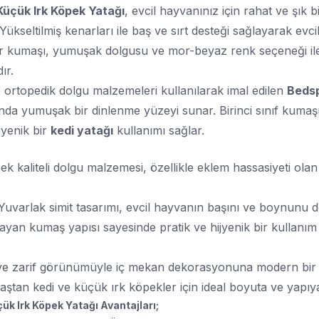
Küçük Irk Köpek Yatağı
, evcil hayvanınız için rahat ve şık
. Yükseltilmiş kenarları ile baş ve sırt desteği sağlayarak e
lir kumaşı, yumuşak dolgusu ve mor-beyaz renk seçeneği il
dır.
 ortopedik dolgu malzemeleri kullanılarak imal edilen
Bedsp
a yumuşak bir dinlenme yüzeyi sunar. Birinci sınıf kumaşı s
jyenik bir
kedi yatağı
kullanımı sağlar.
ek kaliteli dolgu malzemesi, özellikle eklem hassasiyeti olan
 Yuvarlak simit tasarımı, evcil hayvanın başını ve boynunu 
mayan kumaş yapısı sayesinde pratik ve hijyenik bir kullanım
li ve zarif görünümüyle iç mekan dekorasyonuna modern bir 
aştan kedi ve küçük ırk köpekler için ideal boyuta ve yapıya
ük Irk Köpek Yatağı Avantajları;