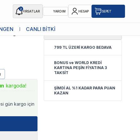
2
FIRSATLAR
YARDIM
HESAP
SEPET
NGEN
CANLI BİTKİ
0.0
(
Yorum Yok
)
 Yatağı Mor
799 TL ÜZERİ KARGO BEDAVA
BONUS ve WORLD KREDİ
KARTINA PEŞİN FİYATINA 3
TAKSİT
u
ın
kargoda!
ŞİMDİ AL %1 KADAR PARA PUAN
KAZAN
esi gün kargo için