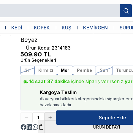
öpek Yatağı Mor Beyaz
Bedspet
KEDİ
KÖPEK
KUŞ
KEMİRGEN
SÜRÜ
Bedspet Simit Kedi ve Küçük Irk Köpek
Beyaz
Ürün Kodu
:
2314183
509.90
TL
Ürün Seçenekleri
Gri
Kırmızı
Mor
Pembe
Sarı
Turunc
14
saat
37
dakika
içinde sipariş verirseniz
yar
Kargoya Teslim
Akvaryum bitkileri kategorisindeki siparişler ert
hazırlanmaktadır.
Sepete Ekle
ÜRÜN DETAYI