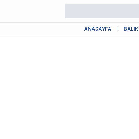
/
Kedi Minderi ve Battaniyesi
/
Bedspet Simit Kedi ve Küçük Irk K
ANASAYFA
BALIK