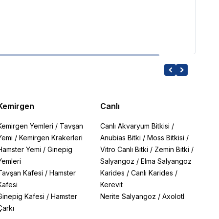
629.
Kemirgen
Canlı
Kemirgen Yemleri
/
Tavşan
Canlı Akvaryum Bitkisi
/
Yemi
/
Kemirgen Krakerleri
Anubias Bitki
/
Moss Bitkisi
/
Hamster Yemi
/
Ginepig
Vitro Canlı Bitki
/
Zemin Bitki
/
Yemleri
Salyangoz
/
Elma Salyangoz
Tavşan Kafesi
/
Hamster
Karides
/
Canlı Karides
/
Kafesi
Kerevit
Ginepig Kafesi
/
Hamster
Nerite Salyangoz
/
Axolotl
Çarkı