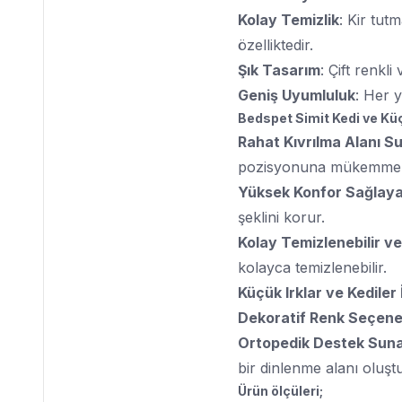
Kolay Temizlik
: Kir tut
özelliktedir.
Şık Tasarım
: Çift renk
Geniş Uyumluluk
: Her y
Bedspet Simit Kedi ve Küç
Rahat Kıvrılma Alanı S
pozisyonuna mükemmel
Yüksek Konfor Sağlay
şeklini korur.
Kolay Temizlenebilir ve
kolayca temizlenebilir.
Küçük Irklar ve Kediler 
Dekoratif Renk Seçene
Ortopedik Destek Sun
bir dinlenme alanı oluşt
Ürün ölçüleri;