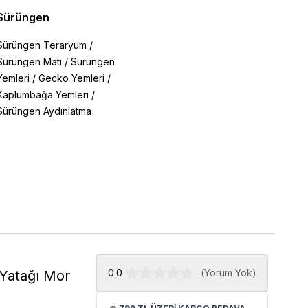
Sürüngen
Sürüngen Teraryum
/
Sürüngen Matı
/
Sürüngen
Yemleri
/
Gecko Yemleri
/
Kaplumbağa Yemleri
/
Sürüngen Aydınlatma
0.0
(
Yorum Yok
)
 Yatağı Mor