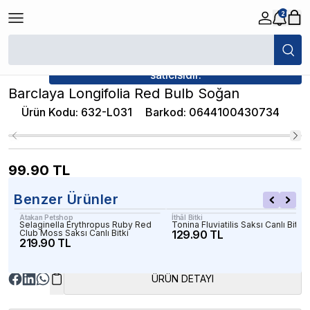
2
/
Canlı Bitkiler
/
Barclaya Longifolia Red Bulb Soğan
★ Atakan Petshop,
İthâl Bitki yetkili
satıcısıdır.
Barclaya Longifolia Red Bulb Soğan
Ürün Kodu
:
632-L031
Barkod
:
0644100430734
99.90
TL
Benzer Ürünler
Atakan Petshop
İthâl Bitki
Selaginella Erythropus Ruby Red
Tonina Fluviatilis Saksı Canlı Bitki
Club Moss Saksı Canlı Bitki
129.90 TL
219.90 TL
ÜRÜN DETAYI