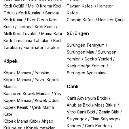
Kedi Ödülü
/
Me-O Krema Kedi
Tavşan Kafesi
/
Hamster
Ödülü
/
Kedi Kumları
/
Sanicat
Kafesi
Kedi Kumu
/
Ever Clean Kedi
Ginepig Kafesi
/
Hamster Çarkı
Kumu
/
Lindocat Kedi Kumu
/
Sürüngen
Akıllı Kedi Tuvaleti
/
Mama Kabı
Kedi Tırmalama Tahtaları
/
Kedi
Sürüngen Teraryum
/
Tarakları
/
Furminator Taraklar
Sürüngen Matı
/
Sürüngen
Yemleri
/
Gecko Yemleri
/
Köpek
Kaplumbağa Yemleri
/
Köpek Maması
/
Yetişkin
Sürüngen Aydınlatma
Köpek Maması
/
Yavru Köpek
Canlı
Maması
Konserve Köpek Maması
/
Yaş
Canlı Akvaryum Bitkisi
/
Köpek Maması
/
Köpek Ödülü
Anubias Bitki
/
Moss Bitkisi
/
Köpek Kemik
/
Çelik Mama
Vitro Canlı Bitki
/
Zemin Bitki
/
Kabı
Salyangoz
/
Elma Salyangoz
Köpek Mama Kabı
/
Ahşap
Karides
/
Canlı Karides
/
Kulübeleri
/
Köpek Yatakları