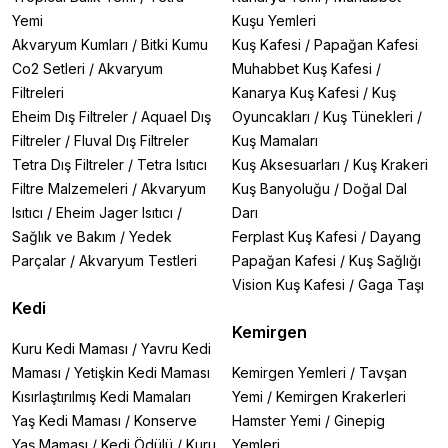
Yemi
Kuşu Yemleri
Akvaryum Kumları
/
Bitki Kumu
Kuş Kafesi
/
Papağan Kafesi
Co2 Setleri
/
Akvaryum
Muhabbet Kuş Kafesi
/
Filtreleri
Kanarya Kuş Kafesi
/
Kuş
Eheim Dış Filtreler
/
Aquael Dış
Oyuncakları
/
Kuş Tünekleri
/
Filtreler
/
Fluval Dış Filtreler
Kuş Mamaları
Tetra Dış Filtreler
/
Tetra Isıtıcı
Kuş Aksesuarları
/
Kuş Krakeri
Filtre Malzemeleri
/
Akvaryum
Kuş Banyoluğu
/
Doğal Dal
Isıtıcı
/
Eheim Jager Isıtıcı
/
Darı
Sağlık ve Bakım
/
Yedek
Ferplast Kuş Kafesi
/
Dayang
Parçalar
/
Akvaryum Testleri
Papağan Kafesi
/
Kuş Sağlığı
Vision Kuş Kafesi
/
Gaga Taşı
Kedi
Kemirgen
Kuru Kedi Maması
/
Yavru Kedi
Maması
/
Yetişkin Kedi Maması
Kemirgen Yemleri
/
Tavşan
Kısırlaştırılmış Kedi Mamaları
Yemi
/
Kemirgen Krakerleri
Yaş Kedi Maması
/
Konserve
Hamster Yemi
/
Ginepig
Yaş Maması
/
Kedi Ödülü
/
Kuru
Yemleri