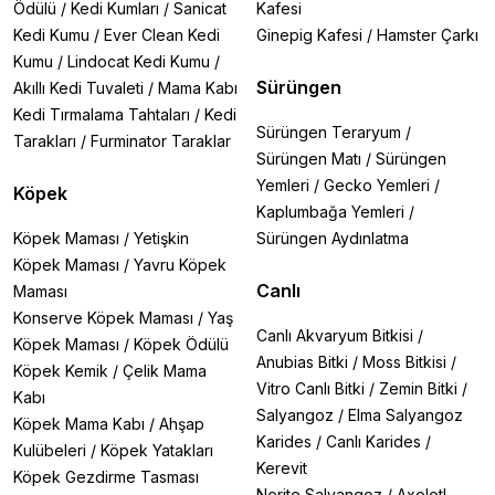
Ödülü
/
Kedi Kumları
/
Sanicat
Kafesi
Kedi Kumu
/
Ever Clean Kedi
Ginepig Kafesi
/
Hamster Çarkı
Kumu
/
Lindocat Kedi Kumu
/
Sürüngen
Akıllı Kedi Tuvaleti
/
Mama Kabı
Kedi Tırmalama Tahtaları
/
Kedi
Sürüngen Teraryum
/
Tarakları
/
Furminator Taraklar
Sürüngen Matı
/
Sürüngen
Yemleri
/
Gecko Yemleri
/
Köpek
Kaplumbağa Yemleri
/
Köpek Maması
/
Yetişkin
Sürüngen Aydınlatma
Köpek Maması
/
Yavru Köpek
Canlı
Maması
Konserve Köpek Maması
/
Yaş
Canlı Akvaryum Bitkisi
/
Köpek Maması
/
Köpek Ödülü
Anubias Bitki
/
Moss Bitkisi
/
Köpek Kemik
/
Çelik Mama
Vitro Canlı Bitki
/
Zemin Bitki
/
Kabı
Salyangoz
/
Elma Salyangoz
Köpek Mama Kabı
/
Ahşap
Karides
/
Canlı Karides
/
Kulübeleri
/
Köpek Yatakları
Kerevit
Köpek Gezdirme Tasması
Nerite Salyangoz
/
Axolotl