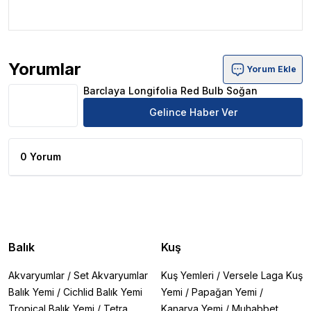
.
Yorumlar
Yorum Ekle
Barclaya Longifolia Red Bulb Soğan Ürün Yorumları
Barclaya Longifolia Red Bulb Soğan
Gelince Haber Ver
0 Yorum
Balık
Kuş
Akvaryumlar
/
Set Akvaryumlar
Kuş Yemleri
/
Versele Laga Kuş
Balık Yemi
/
Cichlid Balık Yemi
Yemi
/
Papağan Yemi
/
Tropical Balık Yemi
/
Tetra
Kanarya Yemi
/
Muhabbet