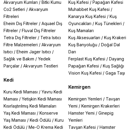
Akvaryum Kumları
/
Bitki Kumu
Kuş Kafesi
/
Papağan Kafesi
Co2 Setleri
/
Akvaryum
Muhabbet Kuş Kafesi
/
Filtreleri
Kanarya Kuş Kafesi
/
Kuş
Eheim Dış Filtreler
/
Aquael Dış
Oyuncakları
/
Kuş Tünekleri
/
Filtreler
/
Fluval Dış Filtreler
Kuş Mamaları
Tetra Dış Filtreler
/
Tetra Isıtıcı
Kuş Aksesuarları
/
Kuş Krakeri
Filtre Malzemeleri
/
Akvaryum
Kuş Banyoluğu
/
Doğal Dal
Isıtıcı
/
Eheim Jager Isıtıcı
/
Darı
Sağlık ve Bakım
/
Yedek
Ferplast Kuş Kafesi
/
Dayang
Parçalar
/
Akvaryum Testleri
Papağan Kafesi
/
Kuş Sağlığı
Vision Kuş Kafesi
/
Gaga Taşı
Kedi
Kemirgen
Kuru Kedi Maması
/
Yavru Kedi
Maması
/
Yetişkin Kedi Maması
Kemirgen Yemleri
/
Tavşan
Kısırlaştırılmış Kedi Mamaları
Yemi
/
Kemirgen Krakerleri
Yaş Kedi Maması
/
Konserve
Hamster Yemi
/
Ginepig
Yaş Maması
/
Kedi Ödülü
/
Kuru
Yemleri
Kedi Ödülü
/
Me-O Krema Kedi
Tavşan Kafesi
/
Hamster