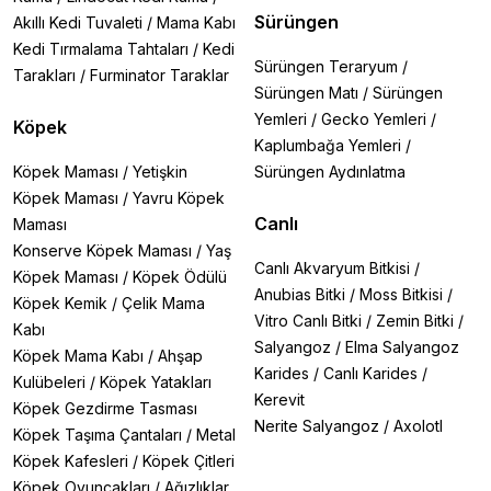
Sürüngen
Akıllı Kedi Tuvaleti
/
Mama Kabı
Kedi Tırmalama Tahtaları
/
Kedi
Sürüngen Teraryum
/
Tarakları
/
Furminator Taraklar
Sürüngen Matı
/
Sürüngen
Yemleri
/
Gecko Yemleri
/
Köpek
Kaplumbağa Yemleri
/
Köpek Maması
/
Yetişkin
Sürüngen Aydınlatma
Köpek Maması
/
Yavru Köpek
Canlı
Maması
Konserve Köpek Maması
/
Yaş
Canlı Akvaryum Bitkisi
/
Köpek Maması
/
Köpek Ödülü
Anubias Bitki
/
Moss Bitkisi
/
Köpek Kemik
/
Çelik Mama
Vitro Canlı Bitki
/
Zemin Bitki
/
Kabı
Salyangoz
/
Elma Salyangoz
Köpek Mama Kabı
/
Ahşap
Karides
/
Canlı Karides
/
Kulübeleri
/
Köpek Yatakları
Kerevit
Köpek Gezdirme Tasması
Nerite Salyangoz
/
Axolotl
Köpek Taşıma Çantaları
/
Metal
Köpek Kafesleri
/
Köpek Çitleri
Köpek Oyuncakları
/
Ağızlıklar