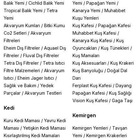
Balık Yemi
/
Cichlid Balık Yemi
Yemi
/
Papağan Yemi
/
Tropical Balık Yemi
/
Tetra
Kanarya Yemi
/
Muhabbet
Yemi
Kuşu Yemleri
Akvaryum Kumları
/
Bitki Kumu
Kuş Kafesi
/
Papağan Kafesi
Co2 Setleri
/
Akvaryum
Muhabbet Kuş Kafesi
/
Filtreleri
Kanarya Kuş Kafesi
/
Kuş
Eheim Dış Filtreler
/
Aquael Dış
Oyuncakları
/
Kuş Tünekleri
/
Filtreler
/
Fluval Dış Filtreler
Kuş Mamaları
Tetra Dış Filtreler
/
Tetra Isıtıcı
Kuş Aksesuarları
/
Kuş Krakeri
Filtre Malzemeleri
/
Akvaryum
Kuş Banyoluğu
/
Doğal Dal
Isıtıcı
/
Eheim Jager Isıtıcı
/
Darı
Sağlık ve Bakım
/
Yedek
Ferplast Kuş Kafesi
/
Dayang
Parçalar
/
Akvaryum Testleri
Papağan Kafesi
/
Kuş Sağlığı
Vision Kuş Kafesi
/
Gaga Taşı
Kedi
Kemirgen
Kuru Kedi Maması
/
Yavru Kedi
Maması
/
Yetişkin Kedi Maması
Kemirgen Yemleri
/
Tavşan
Kısırlaştırılmış Kedi Mamaları
Yemi
/
Kemirgen Krakerleri