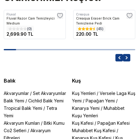
Fluval
Creaqua
Fluval Razor Cam Temizleyici
Creaqua Eraser Brick Cam
Medium
Temizleme Pedi
(
0
)
(
45
)
2,699.90 TL
220.00 TL
Balık
Kuş
Akvaryumlar
/
Set Akvaryumlar
Kuş Yemleri
/
Versele Laga Kuş
Balık Yemi
/
Cichlid Balık Yemi
Yemi
/
Papağan Yemi
/
Tropical Balık Yemi
/
Tetra
Kanarya Yemi
/
Muhabbet
Yemi
Kuşu Yemleri
Akvaryum Kumları
/
Bitki Kumu
Kuş Kafesi
/
Papağan Kafesi
Co2 Setleri
/
Akvaryum
Muhabbet Kuş Kafesi
/
Filtreleri
Kanarya Kuş Kafesi
/
Kuş