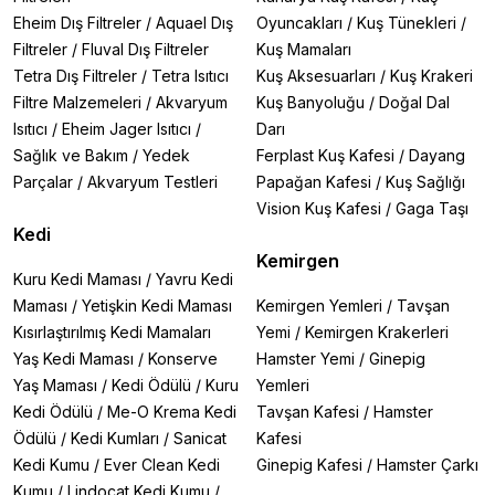
Eheim Dış Filtreler
/
Aquael Dış
Oyuncakları
/
Kuş Tünekleri
/
Filtreler
/
Fluval Dış Filtreler
Kuş Mamaları
Tetra Dış Filtreler
/
Tetra Isıtıcı
Kuş Aksesuarları
/
Kuş Krakeri
Filtre Malzemeleri
/
Akvaryum
Kuş Banyoluğu
/
Doğal Dal
Isıtıcı
/
Eheim Jager Isıtıcı
/
Darı
Sağlık ve Bakım
/
Yedek
Ferplast Kuş Kafesi
/
Dayang
Parçalar
/
Akvaryum Testleri
Papağan Kafesi
/
Kuş Sağlığı
Vision Kuş Kafesi
/
Gaga Taşı
Kedi
Kemirgen
Kuru Kedi Maması
/
Yavru Kedi
Maması
/
Yetişkin Kedi Maması
Kemirgen Yemleri
/
Tavşan
Kısırlaştırılmış Kedi Mamaları
Yemi
/
Kemirgen Krakerleri
Yaş Kedi Maması
/
Konserve
Hamster Yemi
/
Ginepig
Yaş Maması
/
Kedi Ödülü
/
Kuru
Yemleri
Kedi Ödülü
/
Me-O Krema Kedi
Tavşan Kafesi
/
Hamster
Ödülü
/
Kedi Kumları
/
Sanicat
Kafesi
Kedi Kumu
/
Ever Clean Kedi
Ginepig Kafesi
/
Hamster Çarkı
Kumu
/
Lindocat Kedi Kumu
/