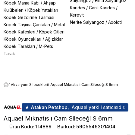
Salyangoz
/
Elma Salyangoz
Köpek Mama Kabı
/
Ahşap
Karides
/
Canlı Karides
/
Kulübeleri
/
Köpek Yatakları
Kerevit
Köpek Gezdirme Tasması
Nerite Salyangoz
/
Axolotl
Köpek Taşıma Çantaları
/
Metal
Köpek Kafesleri
/
Köpek Çitleri
Köpek Oyuncakları
/
Ağızlıklar
Köpek Tarakları
/
M-Pets
Tarak
/
Akvaryum Silecekleri
/
Aquael Mıknatıslı Cam Sileceği S 6mm
★ Atakan Petshop,
Aquael yetkili satıcısıdır.
Aquael Mıknatıslı Cam Sileceği S 6mm
Ürün Kodu
:
114889
Barkod
:
5905546301404