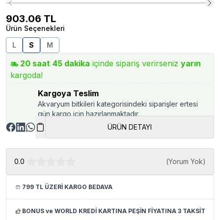
903.06
TL
Ürün Seçenekleri
L
S
M
20
saat
45
dakika
içinde sipariş verirseniz
yarın
kargoda!
Kargoya Teslim
Akvaryum bitkileri kategorisindeki siparişler ertesi
gün kargo için hazırlanmaktadır.
ÜRÜN DETAYI
0.0
(
Yorum Yok
)
799 TL ÜZERİ KARGO BEDAVA
BONUS ve WORLD KREDİ KARTINA PEŞİN FİYATINA 3 TAKSİT