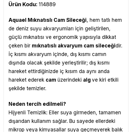
Ürün Kodu:
114889
Aquael Mıknatıslı Cam Sileceği
,
hem tatlı hem
de deniz suyu akvaryumları için geliştirilen,
güçlü mıknatısı ve ergonomik yapısıyla dikkat
çeken bir
mıknatıslı akvaryum cam sileceği
dir.
İç kısmı akvaryum içinde, dış kısmı camın
dışında olacak şekilde yerleştirilir; dış kısmı
hareket ettirdiğinizde iç kısım da aynı anda
hareket ederek
cam
üzerindeki
alg
ve kiri etkili
şekilde temizler.
Neden tercih edilmeli?
Hijyenli Temizlik: Eller suya girmeden, tamamen
dışarıdan kullanım sağlar. Bu sayede ellerdeki
mikrop veya kimyasallar suya geçmeyerek balık