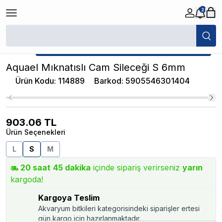
2
/
Akvaryum Silecekleri
/
Aquael Mıknatıslı Cam Sileceği S 6mm
★ Atakan Petshop,
Aquael yetkili satıcısıdır.
Aquael Mıknatıslı Cam Sileceği S 6mm
Ürün Kodu
:
114889
Barkod
:
5905546301404
903.06
TL
Ürün Seçenekleri
L
S
M
20
saat
45
dakika
içinde sipariş verirseniz
yarın
kargoda!
Kargoya Teslim
Akvaryum bitkileri kategorisindeki siparişler ertesi
gün kargo için hazırlanmaktadır.