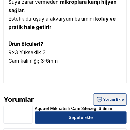
Suya zarar vermeden
mikroplara karşı hijyen
sağlar
.
Estetik duruşuyla akvaryum bakımını
kolay ve
pratik hale getirir
.
Ürün ölçüleri?
9x3 Yükseklik 3
Cam kalınlığı; 3-6mm
Yorumlar
Yorum Ekle
Aquael Mıknatıslı Cam Sileceği S 6mm Ürün Yorumları
Aquael Mıknatıslı Cam Sileceği S 6mm
Sepete Ekle