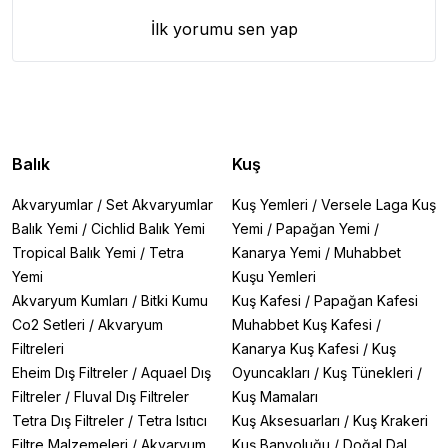
İlk yorumu sen yap
Balık
Kuş
Akvaryumlar
/
Set Akvaryumlar
Kuş Yemleri
/
Versele Laga Kuş
Balık Yemi
/
Cichlid Balık Yemi
Yemi
/
Papağan Yemi
/
Tropical Balık Yemi
/
Tetra
Kanarya Yemi
/
Muhabbet
Yemi
Kuşu Yemleri
Akvaryum Kumları
/
Bitki Kumu
Kuş Kafesi
/
Papağan Kafesi
Co2 Setleri
/
Akvaryum
Muhabbet Kuş Kafesi
/
Filtreleri
Kanarya Kuş Kafesi
/
Kuş
Eheim Dış Filtreler
/
Aquael Dış
Oyuncakları
/
Kuş Tünekleri
/
Filtreler
/
Fluval Dış Filtreler
Kuş Mamaları
Tetra Dış Filtreler
/
Tetra Isıtıcı
Kuş Aksesuarları
/
Kuş Krakeri
Filtre Malzemeleri
/
Akvaryum
Kuş Banyoluğu
/
Doğal Dal