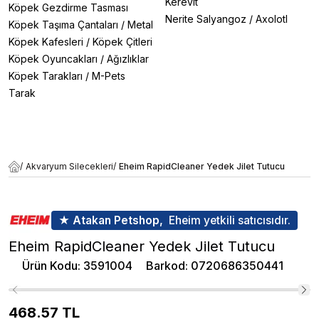
Kerevit
Köpek Gezdirme Tasması
Nerite Salyangoz
/
Axolotl
Köpek Taşıma Çantaları
/
Metal
Köpek Kafesleri
/
Köpek Çitleri
Köpek Oyuncakları
/
Ağızlıklar
Köpek Tarakları
/
M-Pets
Tarak
/
Akvaryum Silecekleri
/
Eheim RapidCleaner Yedek Jilet Tutucu
★ Atakan Petshop,
Eheim yetkili satıcısıdır.
Eheim RapidCleaner Yedek Jilet Tutucu
Ürün Kodu
:
3591004
Barkod
:
0720686350441
468.57
TL