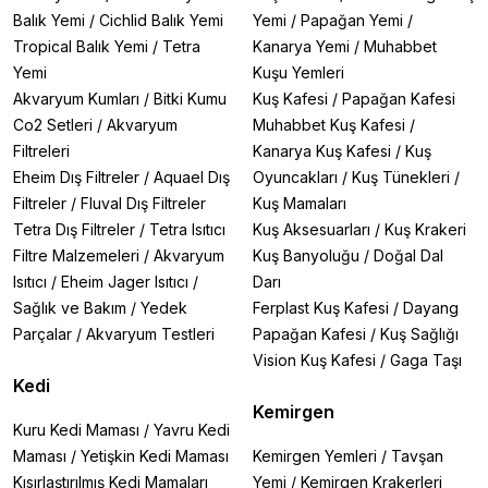
Balık Yemi
/
Cichlid Balık Yemi
Yemi
/
Papağan Yemi
/
Tropical Balık Yemi
/
Tetra
Kanarya Yemi
/
Muhabbet
Yemi
Kuşu Yemleri
Akvaryum Kumları
/
Bitki Kumu
Kuş Kafesi
/
Papağan Kafesi
Co2 Setleri
/
Akvaryum
Muhabbet Kuş Kafesi
/
Filtreleri
Kanarya Kuş Kafesi
/
Kuş
Eheim Dış Filtreler
/
Aquael Dış
Oyuncakları
/
Kuş Tünekleri
/
Filtreler
/
Fluval Dış Filtreler
Kuş Mamaları
Tetra Dış Filtreler
/
Tetra Isıtıcı
Kuş Aksesuarları
/
Kuş Krakeri
Filtre Malzemeleri
/
Akvaryum
Kuş Banyoluğu
/
Doğal Dal
Isıtıcı
/
Eheim Jager Isıtıcı
/
Darı
Sağlık ve Bakım
/
Yedek
Ferplast Kuş Kafesi
/
Dayang
Parçalar
/
Akvaryum Testleri
Papağan Kafesi
/
Kuş Sağlığı
Vision Kuş Kafesi
/
Gaga Taşı
Kedi
Kemirgen
Kuru Kedi Maması
/
Yavru Kedi
Maması
/
Yetişkin Kedi Maması
Kemirgen Yemleri
/
Tavşan
Kısırlaştırılmış Kedi Mamaları
Yemi
/
Kemirgen Krakerleri