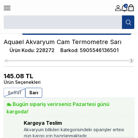
2
/
Akvaryum Dereceleri
/
Aquael Akvaryum Cam Termometre Sarı
★ Atakan Petshop,
Aquael yetkili satıcısıdır.
Aquael Akvaryum Cam Termometre Sarı
Ürün Kodu
:
228272
Barkod
:
5905546136501
145.08
TL
Ürün Seçenekleri
Şeffaf
Sarı
Bugün sipariş verirseniz Pazartesi günü
kargoda!
Kargoya Teslim
Akvaryum bitkileri kategorisindeki siparişler ertesi
gün kargo için hazırlanmaktadır.