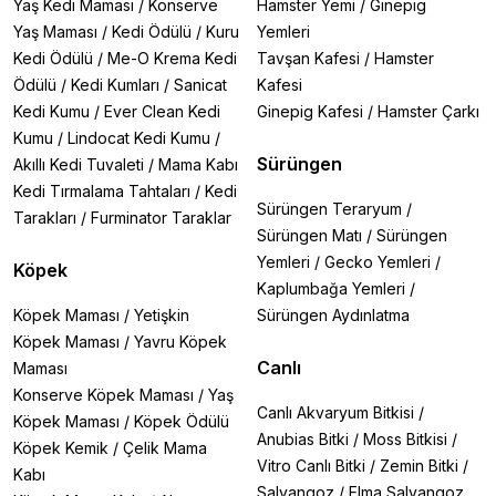
Yaş Kedi Maması
/
Konserve
Hamster Yemi
/
Ginepig
Yaş Maması
/
Kedi Ödülü
/
Kuru
Yemleri
Kedi Ödülü
/
Me-O Krema Kedi
Tavşan Kafesi
/
Hamster
Ödülü
/
Kedi Kumları
/
Sanicat
Kafesi
Kedi Kumu
/
Ever Clean Kedi
Ginepig Kafesi
/
Hamster Çarkı
Kumu
/
Lindocat Kedi Kumu
/
Sürüngen
Akıllı Kedi Tuvaleti
/
Mama Kabı
Kedi Tırmalama Tahtaları
/
Kedi
Sürüngen Teraryum
/
Tarakları
/
Furminator Taraklar
Sürüngen Matı
/
Sürüngen
Yemleri
/
Gecko Yemleri
/
Köpek
Kaplumbağa Yemleri
/
Köpek Maması
/
Yetişkin
Sürüngen Aydınlatma
Köpek Maması
/
Yavru Köpek
Canlı
Maması
Konserve Köpek Maması
/
Yaş
Canlı Akvaryum Bitkisi
/
Köpek Maması
/
Köpek Ödülü
Anubias Bitki
/
Moss Bitkisi
/
Köpek Kemik
/
Çelik Mama
Vitro Canlı Bitki
/
Zemin Bitki
/
Kabı
Salyangoz
/
Elma Salyangoz