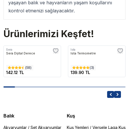
yaşayan balık ve hayvanların yaşam koşullarını
kontrol etmenizi sağlayacaktır.
Ürünlerimizi Keşfet!
Sera
Ista
Sera Dijital Derece
Ista Termometre
(
58
)
(
3
)
142.12 TL
139.90 TL
Balık
Kuş
Akvaryumlar
/
Set Akvaryumlar
Kuş Yemleri
/
Versele Laga Kuş