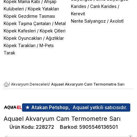
Köpek Mama Kabı
/
Ahşap
Karides
/
Canlı Karides
/
Kulübeleri
/
Köpek Yatakları
Kerevit
Köpek Gezdirme Tasması
Nerite Salyangoz
/
Axolotl
Köpek Taşıma Çantaları
/
Metal
Köpek Kafesleri
/
Köpek Çitleri
Köpek Oyuncakları
/
Ağızlıklar
Köpek Tarakları
/
M-Pets
Tarak
/
Akvaryum Dereceleri
/
Aquael Akvaryum Cam Termometre Sarı
★ Atakan Petshop,
Aquael yetkili satıcısıdır.
Aquael Akvaryum Cam Termometre Sarı
Ürün Kodu
:
228272
Barkod
:
5905546136501