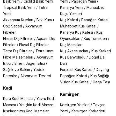
Balık Yemi
/
Cichlid Balık Yemi
Yemi
/
Papağan Yemi
/
Tropical Balık Yemi
/
Tetra
Kanarya Yemi
/
Muhabbet
Yemi
Kuşu Yemleri
Akvaryum Kumları
/
Bitki Kumu
Kuş Kafesi
/
Papağan Kafesi
Co2 Setleri
/
Akvaryum
Muhabbet Kuş Kafesi
/
Filtreleri
Kanarya Kuş Kafesi
/
Kuş
Eheim Dış Filtreler
/
Aquael Dış
Oyuncakları
/
Kuş Tünekleri
/
Filtreler
/
Fluval Dış Filtreler
Kuş Mamaları
Tetra Dış Filtreler
/
Tetra Isıtıcı
Kuş Aksesuarları
/
Kuş Krakeri
Filtre Malzemeleri
/
Akvaryum
Kuş Banyoluğu
/
Doğal Dal
Isıtıcı
/
Eheim Jager Isıtıcı
/
Darı
Sağlık ve Bakım
/
Yedek
Ferplast Kuş Kafesi
/
Dayang
Parçalar
/
Akvaryum Testleri
Papağan Kafesi
/
Kuş Sağlığı
Vision Kuş Kafesi
/
Gaga Taşı
Kedi
Kemirgen
Kuru Kedi Maması
/
Yavru Kedi
Maması
/
Yetişkin Kedi Maması
Kemirgen Yemleri
/
Tavşan
Kısırlaştırılmış Kedi Mamaları
Yemi
/
Kemirgen Krakerleri