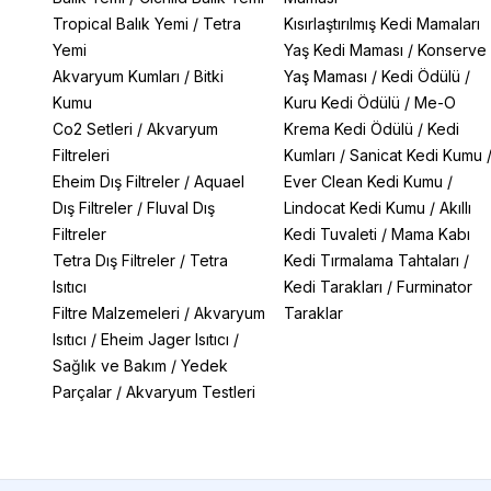
Tropical Balık Yemi
/
Tetra
Kısırlaştırılmış Kedi Mamaları
Yemi
Yaş Kedi Maması
/
Konserve
Akvaryum Kumları
/
Bitki
Yaş Maması
/
Kedi Ödülü
/
Kumu
Kuru Kedi Ödülü
/
Me-O
Co2 Setleri
/
Akvaryum
Krema Kedi Ödülü
/
Kedi
Filtreleri
Kumları
/
Sanicat Kedi Kumu
Eheim Dış Filtreler
/
Aquael
Ever Clean Kedi Kumu
/
Dış Filtreler
/
Fluval Dış
Lindocat Kedi Kumu
/
Akıllı
Filtreler
Kedi Tuvaleti
/
Mama Kabı
Tetra Dış Filtreler
/
Tetra
Kedi Tırmalama Tahtaları
/
Isıtıcı
Kedi Tarakları
/
Furminator
Filtre Malzemeleri
/
Akvaryum
Taraklar
Isıtıcı
/
Eheim Jager Isıtıcı
/
Sağlık ve Bakım
/
Yedek
Parçalar
/
Akvaryum Testleri