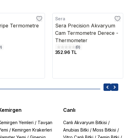
Sera
M
ripe Termometre
Sera Precision Akvaryum
M
Cam Termometre Derece -
A
Thermometer
0
)
(
0
)
352.96 TL
1,
Kemirgen
Canlı
Kemirgen Yemleri
/
Tavşan
Canlı Akvaryum Bitkisi
/
Yemi
/
Kemirgen Krakerleri
Anubias Bitki
/
Moss Bitkisi
/
Hamster Yemi
/
Ginepig
Vitro Canlı Bitki
/
Zemin Bitki
/