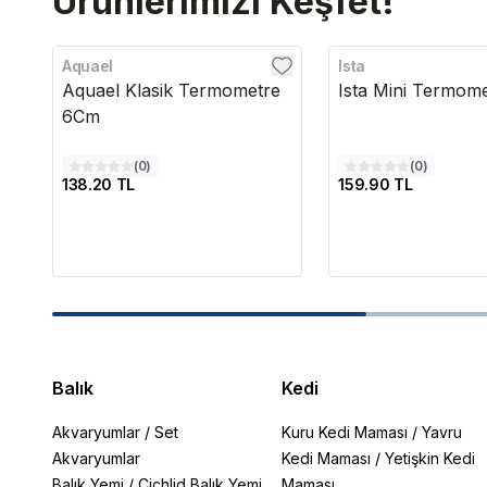
Ürünlerimizi Keşfet!
Aquael
Ista
Aquael Klasik Termometre
Ista Mini Termom
6Cm
(
0
)
(
0
)
138.20 TL
159.90 TL
Balık
Kedi
Akvaryumlar
/
Set
Kuru Kedi Maması
/
Yavru
Akvaryumlar
Kedi Maması
/
Yetişkin Kedi
Balık Yemi
/
Cichlid Balık Yemi
Maması