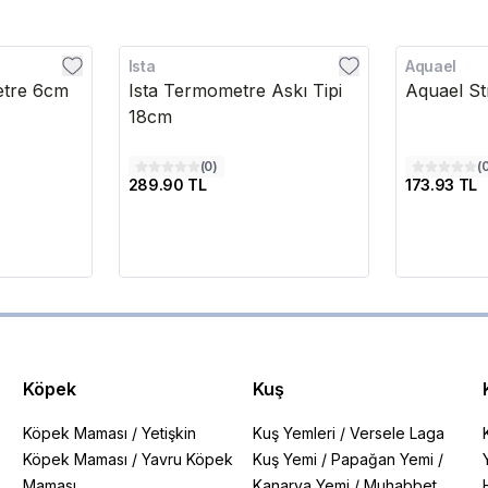
Ista
Aquael
etre 6cm
Ista Termometre Askı Tipi
Aquael St
18cm
(
0
)
(
289.90 TL
173.93 TL
Köpek
Kuş
Köpek Maması
/
Yetişkin
Kuş Yemleri
/
Versele Laga
Köpek Maması
/
Yavru Köpek
Kuş Yemi
/
Papağan Yemi
/
Maması
Kanarya Yemi
/
Muhabbet