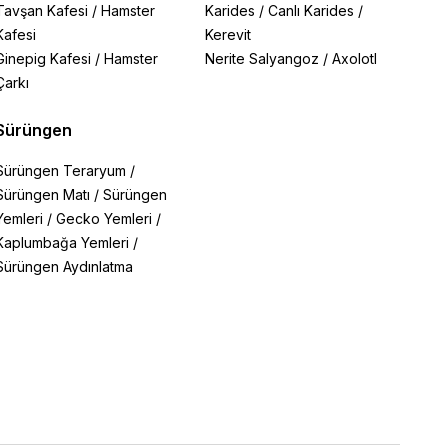
Tavşan Kafesi
/
Hamster
Karides
/
Canlı Karides
/
Kafesi
Kerevit
Ginepig Kafesi
/
Hamster
Nerite Salyangoz
/
Axolotl
Çarkı
Sürüngen
Sürüngen Teraryum
/
Sürüngen Matı
/
Sürüngen
Yemleri
/
Gecko Yemleri
/
Kaplumbağa Yemleri
/
Sürüngen Aydınlatma