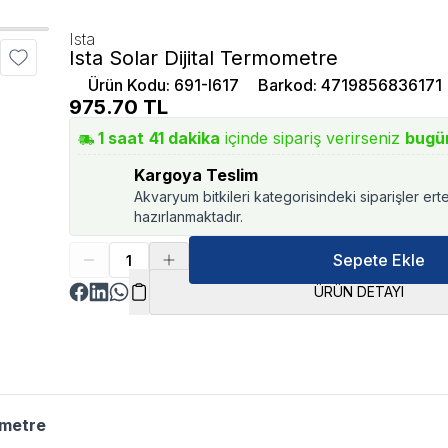
Ista
Ista Solar Dijital Termometre
Ürün Kodu
:
691-I617
Barkod
:
4719856836171
975.70
TL
1
saat
41
dakika
içinde sipariş verirseniz
bugü
Kargoya Teslim
Akvaryum bitkileri kategorisindeki siparişler ert
hazırlanmaktadır.
Sepete Ekle
ÜRÜN DETAYI
ometre