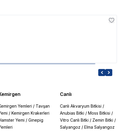
Ista
Ista
159.9
Kemirgen
Canlı
Kemirgen Yemleri
/
Tavşan
Canlı Akvaryum Bitkisi
/
Yemi
/
Kemirgen Krakerleri
Anubias Bitki
/
Moss Bitkisi
/
Hamster Yemi
/
Ginepig
Vitro Canlı Bitki
/
Zemin Bitki
/
Yemleri
Salyangoz
/
Elma Salyangoz