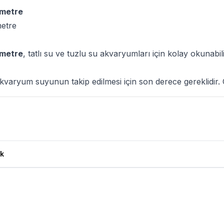
ometre
metre
ometre
, tatlı su ve tuzlu su akvaryumları için kolay okunab
varyum suyunun takip edilmesi için son derece gereklidir. Can
k