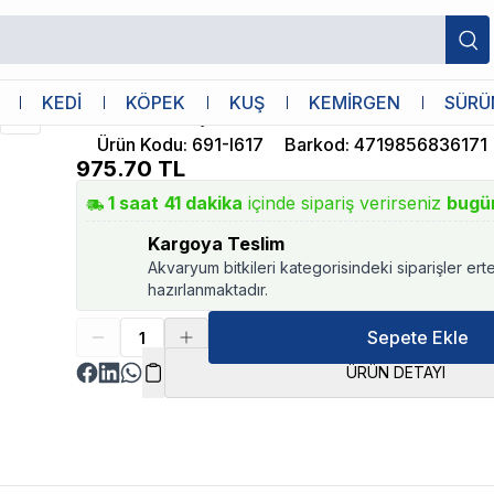
Ista
KEDİ
KÖPEK
KUŞ
KEMİRGEN
SÜRÜ
Ista Solar Dijital Termometre
Ürün Kodu
:
691-I617
Barkod
:
4719856836171
975.70
TL
1
saat
41
dakika
içinde sipariş verirseniz
bugü
Kargoya Teslim
Akvaryum bitkileri kategorisindeki siparişler ert
hazırlanmaktadır.
Sepete Ekle
ÜRÜN DETAYI