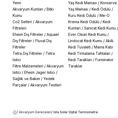
Yemi
Yaş Kedi Maması
/
Konserve
Akvaryum Kumları
/
Bitki
Yaş Maması
/
Kedi Ödülü
/
Kumu
Kuru Kedi Ödülü
/
Me-O
Co2 Setleri
/
Akvaryum
Krema Kedi Ödülü
/
Kedi
Filtreleri
Kumları
/
Sanicat Kedi Kumu
Eheim Dış Filtreler
/
Aquael
Ever Clean Kedi Kumu
/
Dış Filtreler
/
Fluval Dış
Lindocat Kedi Kumu
/
Akıllı
Filtreler
Kedi Tuvaleti
/
Mama Kabı
Tetra Dış Filtreler
/
Tetra
Kedi Tırmalama Tahtaları
/
Isıtıcı
Kedi Tarakları
/
Furminator
Filtre Malzemeleri
/
Akvaryum
Taraklar
Isıtıcı
/
Eheim Jager Isıtıcı
/
Sağlık ve Bakım
/
Yedek
Parçalar
/
Akvaryum Testleri
/
Akvaryum Dereceleri
/
Ista Solar Dijital Termometre