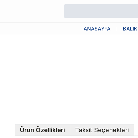
/
Akvaryum Dereceleri
/
Ista Solar Dijital Termometre
ANASAYFA
BALIK
Ürün Özellikleri
Taksit Seçenekleri