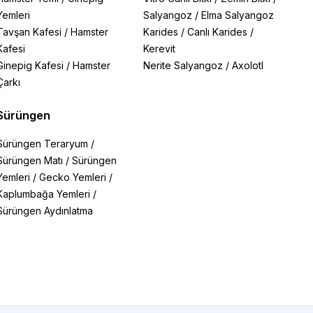
Yemleri
Salyangoz
/
Elma Salyangoz
Tavşan Kafesi
/
Hamster
Karides
/
Canlı Karides
/
Kafesi
Kerevit
Ginepig Kafesi
/
Hamster
Nerite Salyangoz
/
Axolotl
Çarkı
Sürüngen
Sürüngen Teraryum
/
Sürüngen Matı
/
Sürüngen
Yemleri
/
Gecko Yemleri
/
Kaplumbağa Yemleri
/
Sürüngen Aydınlatma