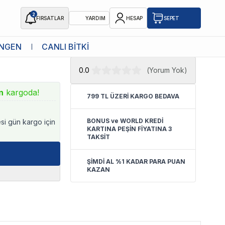
2
FIRSATLAR
YARDIM
HESAP
SEPET
★ Atakan Petshop,
Ista yetkili
NGEN
CANLI BİTKİ
satıcısıdır.
0.0
(
Yorum Yok
)
n
kargoda!
799 TL ÜZERİ KARGO BEDAVA
BONUS ve WORLD KREDİ
esi gün kargo için
KARTINA PEŞİN FİYATINA 3
TAKSİT
ŞİMDİ AL %1 KADAR PARA PUAN
KAZAN