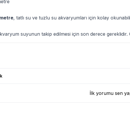
metre
ometre
, tatlı su ve tuzlu su akvaryumları için kolay okunab
varyum suyunun takip edilmesi için son derece gereklidir. Can
k
İlk yorumu sen ya