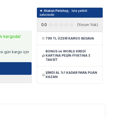
★ Atakan Petshop,
Ista yetkili
satıcısıdır.
0.0
(
Yorum Yok
)
n
kargoda!
799 TL ÜZERİ KARGO BEDAVA
BONUS ve WORLD KREDİ
esi gün kargo için
KARTINA PEŞİN FİYATINA 3
TAKSİT
ŞİMDİ AL %1 KADAR PARA PUAN
KAZAN