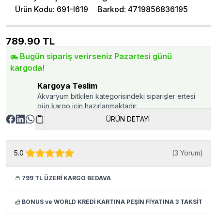
Ürün Kodu
:
691-I619
Barkod
:
4719856836195
789.90
TL
Bugün sipariş verirseniz Pazartesi günü
kargoda!
Kargoya Teslim
Akvaryum bitkileri kategorisindeki siparişler ertesi
gün kargo için hazırlanmaktadır.
ÜRÜN DETAYI
5.0
(
3 Yorum
)
799 TL ÜZERİ KARGO BEDAVA
BONUS ve WORLD KREDİ KARTINA PEŞİN FİYATINA 3 TAKSİT