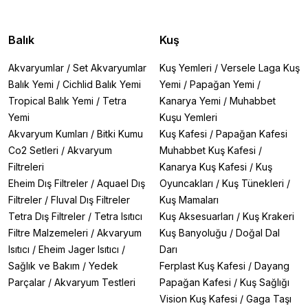
Balık
Kuş
Akvaryumlar
/
Set Akvaryumlar
Kuş Yemleri
/
Versele Laga Kuş
Balık Yemi
/
Cichlid Balık Yemi
Yemi
/
Papağan Yemi
/
Tropical Balık Yemi
/
Tetra
Kanarya Yemi
/
Muhabbet
Yemi
Kuşu Yemleri
Akvaryum Kumları
/
Bitki Kumu
Kuş Kafesi
/
Papağan Kafesi
Co2 Setleri
/
Akvaryum
Muhabbet Kuş Kafesi
/
Filtreleri
Kanarya Kuş Kafesi
/
Kuş
Eheim Dış Filtreler
/
Aquael Dış
Oyuncakları
/
Kuş Tünekleri
/
Filtreler
/
Fluval Dış Filtreler
Kuş Mamaları
Tetra Dış Filtreler
/
Tetra Isıtıcı
Kuş Aksesuarları
/
Kuş Krakeri
Filtre Malzemeleri
/
Akvaryum
Kuş Banyoluğu
/
Doğal Dal
Isıtıcı
/
Eheim Jager Isıtıcı
/
Darı
Sağlık ve Bakım
/
Yedek
Ferplast Kuş Kafesi
/
Dayang
Parçalar
/
Akvaryum Testleri
Papağan Kafesi
/
Kuş Sağlığı
Vision Kuş Kafesi
/
Gaga Taşı