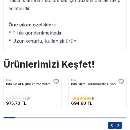
hastalıklarından korunmak için düzenli olarak takip
edilmelidir.
Öne çıkan özellikleri;
* Pil ile gönderilmektedir.
* Uzun ömürlü, kullanışlı ürün.
Ürünlerimizi Keşfet!
Ista
Ista
Ista Solar Dijital Termometre
Ista Dijital Termometre Siyah
(
0
)
(
1
)
975.70 TL
694.90 TL