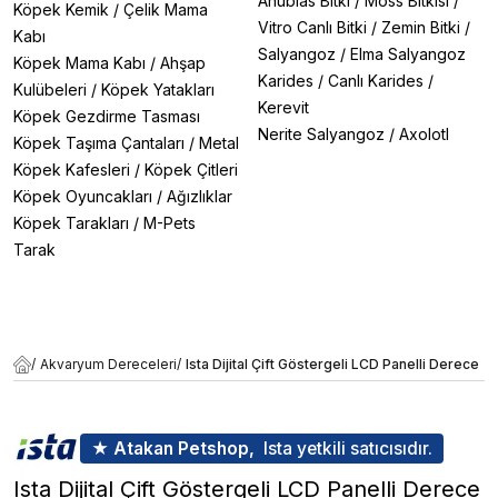
Anubias Bitki
/
Moss Bitkisi
/
Köpek Kemik
/
Çelik Mama
Vitro Canlı Bitki
/
Zemin Bitki
/
Kabı
Salyangoz
/
Elma Salyangoz
Köpek Mama Kabı
/
Ahşap
Karides
/
Canlı Karides
/
Kulübeleri
/
Köpek Yatakları
Kerevit
Köpek Gezdirme Tasması
Nerite Salyangoz
/
Axolotl
Köpek Taşıma Çantaları
/
Metal
Köpek Kafesleri
/
Köpek Çitleri
Köpek Oyuncakları
/
Ağızlıklar
Köpek Tarakları
/
M-Pets
Tarak
/
Akvaryum Dereceleri
/
Ista Dijital Çift Göstergeli LCD Panelli Derece
★ Atakan Petshop,
Ista yetkili satıcısıdır.
Ista Dijital Çift Göstergeli LCD Panelli Derece