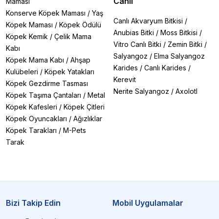
Canlı
Maması
Konserve Köpek Maması
/
Yaş
Canlı Akvaryum Bitkisi
/
Köpek Maması
/
Köpek Ödülü
Anubias Bitki
/
Moss Bitkisi
/
Köpek Kemik
/
Çelik Mama
Vitro Canlı Bitki
/
Zemin Bitki
/
Kabı
Salyangoz
/
Elma Salyangoz
Köpek Mama Kabı
/
Ahşap
Karides
/
Canlı Karides
/
Kulübeleri
/
Köpek Yatakları
Kerevit
Köpek Gezdirme Tasması
Nerite Salyangoz
/
Axolotl
Köpek Taşıma Çantaları
/
Metal
Köpek Kafesleri
/
Köpek Çitleri
Köpek Oyuncakları
/
Ağızlıklar
Köpek Tarakları
/
M-Pets
Tarak
Bizi Takip Edin
Mobil Uygulamalar