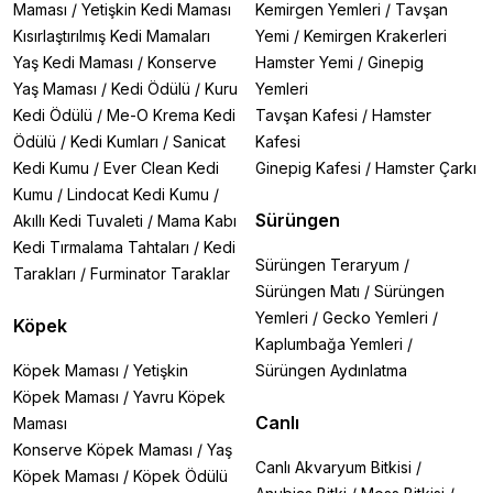
Maması
/
Yetişkin Kedi Maması
Kemirgen Yemleri
/
Tavşan
Kısırlaştırılmış Kedi Mamaları
Yemi
/
Kemirgen Krakerleri
Yaş Kedi Maması
/
Konserve
Hamster Yemi
/
Ginepig
Yaş Maması
/
Kedi Ödülü
/
Kuru
Yemleri
Kedi Ödülü
/
Me-O Krema Kedi
Tavşan Kafesi
/
Hamster
Ödülü
/
Kedi Kumları
/
Sanicat
Kafesi
Kedi Kumu
/
Ever Clean Kedi
Ginepig Kafesi
/
Hamster Çarkı
Kumu
/
Lindocat Kedi Kumu
/
Sürüngen
Akıllı Kedi Tuvaleti
/
Mama Kabı
Kedi Tırmalama Tahtaları
/
Kedi
Sürüngen Teraryum
/
Tarakları
/
Furminator Taraklar
Sürüngen Matı
/
Sürüngen
Yemleri
/
Gecko Yemleri
/
Köpek
Kaplumbağa Yemleri
/
Köpek Maması
/
Yetişkin
Sürüngen Aydınlatma
Köpek Maması
/
Yavru Köpek
Canlı
Maması
Konserve Köpek Maması
/
Yaş
Canlı Akvaryum Bitkisi
/
Köpek Maması
/
Köpek Ödülü