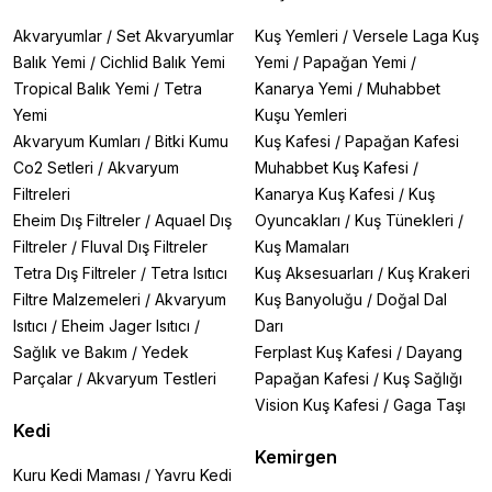
Akvaryumlar
/
Set Akvaryumlar
Kuş Yemleri
/
Versele Laga Kuş
Balık Yemi
/
Cichlid Balık Yemi
Yemi
/
Papağan Yemi
/
Tropical Balık Yemi
/
Tetra
Kanarya Yemi
/
Muhabbet
Yemi
Kuşu Yemleri
Akvaryum Kumları
/
Bitki Kumu
Kuş Kafesi
/
Papağan Kafesi
Co2 Setleri
/
Akvaryum
Muhabbet Kuş Kafesi
/
Filtreleri
Kanarya Kuş Kafesi
/
Kuş
Eheim Dış Filtreler
/
Aquael Dış
Oyuncakları
/
Kuş Tünekleri
/
Filtreler
/
Fluval Dış Filtreler
Kuş Mamaları
Tetra Dış Filtreler
/
Tetra Isıtıcı
Kuş Aksesuarları
/
Kuş Krakeri
Filtre Malzemeleri
/
Akvaryum
Kuş Banyoluğu
/
Doğal Dal
Isıtıcı
/
Eheim Jager Isıtıcı
/
Darı
Sağlık ve Bakım
/
Yedek
Ferplast Kuş Kafesi
/
Dayang
Parçalar
/
Akvaryum Testleri
Papağan Kafesi
/
Kuş Sağlığı
Vision Kuş Kafesi
/
Gaga Taşı
Kedi
Kemirgen
Kuru Kedi Maması
/
Yavru Kedi