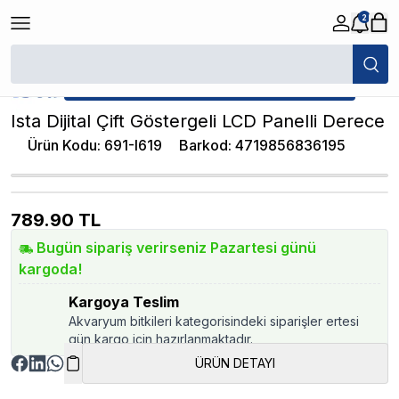
2
/
Akvaryum Dereceleri
/
Ista Dijital Çift Göstergeli LCD Panelli Derece
★ Atakan Petshop,
Ista yetkili satıcısıdır.
Ista Dijital Çift Göstergeli LCD Panelli Derece
Ürün Kodu
:
691-I619
Barkod
:
4719856836195
789.90
TL
Bugün sipariş verirseniz Pazartesi günü
kargoda!
Kargoya Teslim
Akvaryum bitkileri kategorisindeki siparişler ertesi
gün kargo için hazırlanmaktadır.
ÜRÜN DETAYI