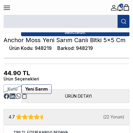
2
/
Canlı Bitkiler
/
Anchor Moss Yeni Sarım Canlı Bitki 5x5 Cm
★ Atakan Petshop,
İthâl Bitki yetkili
satıcısıdır.
Anchor Moss Yeni Sarım Canlı Bitki 5x5 Cm
Ürün Kodu
:
948219
Barkod
:
948219
44.90
TL
Ürün Seçenekleri
Kutu
Yeni Sarım
ÜRÜN DETAYI
4.7
(
22 Yorum
)
799 TL ÜZERİ KARGO BEDAVA