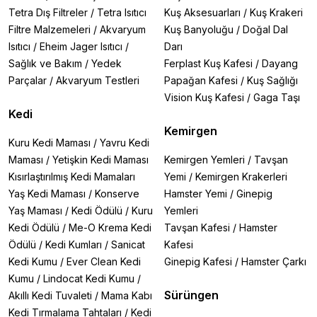
Tetra Dış Filtreler
/
Tetra Isıtıcı
Kuş Aksesuarları
/
Kuş Krakeri
Filtre Malzemeleri
/
Akvaryum
Kuş Banyoluğu
/
Doğal Dal
Isıtıcı
/
Eheim Jager Isıtıcı
/
Darı
Sağlık ve Bakım
/
Yedek
Ferplast Kuş Kafesi
/
Dayang
Parçalar
/
Akvaryum Testleri
Papağan Kafesi
/
Kuş Sağlığı
Vision Kuş Kafesi
/
Gaga Taşı
Kedi
Kemirgen
Kuru Kedi Maması
/
Yavru Kedi
Maması
/
Yetişkin Kedi Maması
Kemirgen Yemleri
/
Tavşan
Kısırlaştırılmış Kedi Mamaları
Yemi
/
Kemirgen Krakerleri
Yaş Kedi Maması
/
Konserve
Hamster Yemi
/
Ginepig
Yaş Maması
/
Kedi Ödülü
/
Kuru
Yemleri
Kedi Ödülü
/
Me-O Krema Kedi
Tavşan Kafesi
/
Hamster
Ödülü
/
Kedi Kumları
/
Sanicat
Kafesi
Kedi Kumu
/
Ever Clean Kedi
Ginepig Kafesi
/
Hamster Çarkı
Kumu
/
Lindocat Kedi Kumu
/
Sürüngen
Akıllı Kedi Tuvaleti
/
Mama Kabı
Kedi Tırmalama Tahtaları
/
Kedi