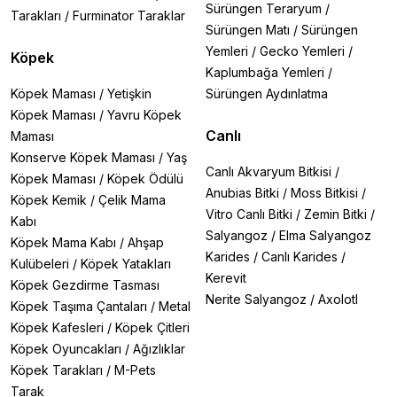
Sürüngen Teraryum
/
Tarakları
/
Furminator Taraklar
Sürüngen Matı
/
Sürüngen
Yemleri
/
Gecko Yemleri
/
Köpek
Kaplumbağa Yemleri
/
Köpek Maması
/
Yetişkin
Sürüngen Aydınlatma
Köpek Maması
/
Yavru Köpek
Canlı
Maması
Konserve Köpek Maması
/
Yaş
Canlı Akvaryum Bitkisi
/
Köpek Maması
/
Köpek Ödülü
Anubias Bitki
/
Moss Bitkisi
/
Köpek Kemik
/
Çelik Mama
Vitro Canlı Bitki
/
Zemin Bitki
/
Kabı
Salyangoz
/
Elma Salyangoz
Köpek Mama Kabı
/
Ahşap
Karides
/
Canlı Karides
/
Kulübeleri
/
Köpek Yatakları
Kerevit
Köpek Gezdirme Tasması
Nerite Salyangoz
/
Axolotl
Köpek Taşıma Çantaları
/
Metal
Köpek Kafesleri
/
Köpek Çitleri
Köpek Oyuncakları
/
Ağızlıklar
Köpek Tarakları
/
M-Pets
Tarak