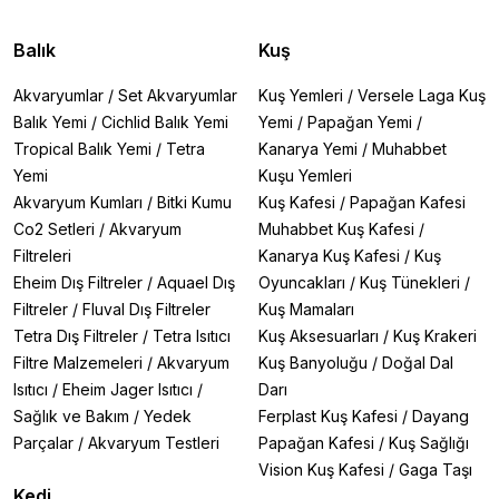
Balık
Kuş
Akvaryumlar
/
Set Akvaryumlar
Kuş Yemleri
/
Versele Laga Kuş
Balık Yemi
/
Cichlid Balık Yemi
Yemi
/
Papağan Yemi
/
Tropical Balık Yemi
/
Tetra
Kanarya Yemi
/
Muhabbet
Yemi
Kuşu Yemleri
Akvaryum Kumları
/
Bitki Kumu
Kuş Kafesi
/
Papağan Kafesi
Co2 Setleri
/
Akvaryum
Muhabbet Kuş Kafesi
/
Filtreleri
Kanarya Kuş Kafesi
/
Kuş
Eheim Dış Filtreler
/
Aquael Dış
Oyuncakları
/
Kuş Tünekleri
/
Filtreler
/
Fluval Dış Filtreler
Kuş Mamaları
Tetra Dış Filtreler
/
Tetra Isıtıcı
Kuş Aksesuarları
/
Kuş Krakeri
Filtre Malzemeleri
/
Akvaryum
Kuş Banyoluğu
/
Doğal Dal
Isıtıcı
/
Eheim Jager Isıtıcı
/
Darı
Sağlık ve Bakım
/
Yedek
Ferplast Kuş Kafesi
/
Dayang
Parçalar
/
Akvaryum Testleri
Papağan Kafesi
/
Kuş Sağlığı
Vision Kuş Kafesi
/
Gaga Taşı
Kedi