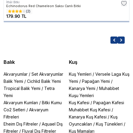
İthâl Bitki
Echinodorus Red Chameleon Saksı Canlı Bitki
(
2
)
179.90 TL
Balık
Kuş
Akvaryumlar
/
Set Akvaryumlar
Kuş Yemleri
/
Versele Laga Kuş
Balık Yemi
/
Cichlid Balık Yemi
Yemi
/
Papağan Yemi
/
Tropical Balık Yemi
/
Tetra
Kanarya Yemi
/
Muhabbet
Yemi
Kuşu Yemleri
Akvaryum Kumları
/
Bitki Kumu
Kuş Kafesi
/
Papağan Kafesi
Co2 Setleri
/
Akvaryum
Muhabbet Kuş Kafesi
/
Filtreleri
Kanarya Kuş Kafesi
/
Kuş
Eheim Dış Filtreler
/
Aquael Dış
Oyuncakları
/
Kuş Tünekleri
/
Filtreler
/
Fluval Dış Filtreler
Kuş Mamaları