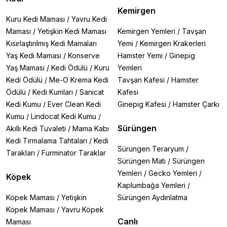
Kemirgen
Kuru Kedi Maması
/
Yavru Kedi
Maması
/
Yetişkin Kedi Maması
Kemirgen Yemleri
/
Tavşan
Kısırlaştırılmış Kedi Mamaları
Yemi
/
Kemirgen Krakerleri
Yaş Kedi Maması
/
Konserve
Hamster Yemi
/
Ginepig
Yaş Maması
/
Kedi Ödülü
/
Kuru
Yemleri
Kedi Ödülü
/
Me-O Krema Kedi
Tavşan Kafesi
/
Hamster
Ödülü
/
Kedi Kumları
/
Sanicat
Kafesi
Kedi Kumu
/
Ever Clean Kedi
Ginepig Kafesi
/
Hamster Çarkı
Kumu
/
Lindocat Kedi Kumu
/
Sürüngen
Akıllı Kedi Tuvaleti
/
Mama Kabı
Kedi Tırmalama Tahtaları
/
Kedi
Sürüngen Teraryum
/
Tarakları
/
Furminator Taraklar
Sürüngen Matı
/
Sürüngen
Yemleri
/
Gecko Yemleri
/
Köpek
Kaplumbağa Yemleri
/
Köpek Maması
/
Yetişkin
Sürüngen Aydınlatma
Köpek Maması
/
Yavru Köpek
Canlı
Maması