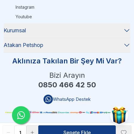
Instagram
Youtube
Kurumsal
Atakan Petshop
Aklınıza Takılan Bir Şey Mi Var?
Bizi Arayın
0850 466 42 50
WhatsApp Destek
Sepete Ekle
Sepete Ekle