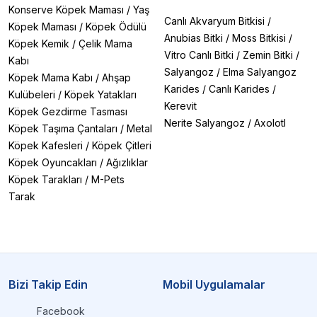
Konserve Köpek Maması
/
Yaş
Canlı Akvaryum Bitkisi
/
Köpek Maması
/
Köpek Ödülü
Anubias Bitki
/
Moss Bitkisi
/
Köpek Kemik
/
Çelik Mama
Vitro Canlı Bitki
/
Zemin Bitki
/
Kabı
Salyangoz
/
Elma Salyangoz
Köpek Mama Kabı
/
Ahşap
Karides
/
Canlı Karides
/
Kulübeleri
/
Köpek Yatakları
Kerevit
Köpek Gezdirme Tasması
Nerite Salyangoz
/
Axolotl
Köpek Taşıma Çantaları
/
Metal
Köpek Kafesleri
/
Köpek Çitleri
Köpek Oyuncakları
/
Ağızlıklar
Köpek Tarakları
/
M-Pets
Tarak
Bizi Takip Edin
Mobil Uygulamalar
Facebook