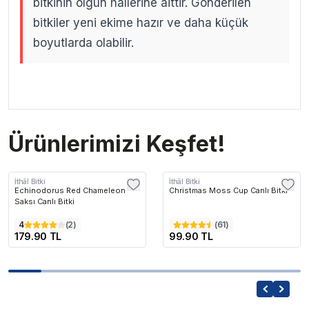
bitkinin olgun hallerine aittir. Gönderilen
bitkiler yeni ekime hazır ve daha küçük
boyutlarda olabilir.
.
.
Ürünlerimizi Keşfet!
İthâl Bitki
İthâl Bitki
Echinodorus Red Chameleon
Christmas Moss Cup Canlı Bitki
Saksı Canlı Bitki
4
(
2
)
(
61
)
179.90 TL
99.90 TL