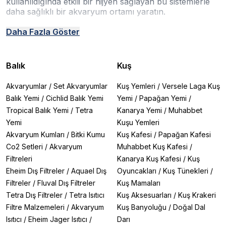
kullanıldığında etkili bir hijyen sağlayan bu sistemlerle
daha sağlıklı bir akvaryum ortamı yaratın.
Neden UV Filtre Kullanmalısınız?
Daha Fazla Göster
✔
Kristal Berrak Su:
Yeşil su bulanıklığına neden olan
tek hücreli yosunları (algae bloom) etkisiz hale getirir.
✔
Hastalık Kontrolü:
Suda yüzen zararlı bakteri, virüs
Balık
Kuş
ve parazitleri azaltarak balık hastalıklarının yayılma
riskini düşürür.
Akvaryumlar
/
Set Akvaryumlar
Kuş Yemleri
/
Versele Laga Kuş
✔
Kimya Kullanmadan Çözüm:
Suyunuzu kimyasal
Balık Yemi
/
Cichlid Balık Yemi
Yemi
/
Papağan Yemi
/
katkı maddeleri kullanmadan doğal yollarla
Tropical Balık Yemi
/
Tetra
Kanarya Yemi
/
Muhabbet
berraklaştırır.
✔
Mevcut Filtrenize Tamamlayıcı:
Dış filtrenize veya
Yemi
Kuşu Yemleri
pompanıza kolayca entegre edilebilir, mevcut sisteminizi
Akvaryum Kumları
/
Bitki Kumu
Kuş Kafesi
/
Papağan Kafesi
güçlendirir.
Co2 Setleri
/
Akvaryum
Muhabbet Kuş Kafesi
/
Filtreleri
Kanarya Kuş Kafesi
/
Kuş
Atakan Pet Shop’ta Satılan Öne Çıkan UV Filtre
Eheim Dış Filtreler
/
Aquael Dış
Oyuncakları
/
Kuş Tünekleri
/
Modelleri
Filtreler
/
Fluval Dış Filtreler
Kuş Mamaları
1. Orta ve Büyük Hacimli Akvaryumlar İçin
Tetra Dış Filtreler
/
Tetra Isıtıcı
Kuş Aksesuarları
/
Kuş Krakeri
🔹
Eheim Reeflex UV+E Serisi
– 500, 800, 1500, 2000
Filtre Malzemeleri
/
Akvaryum
Kuş Banyoluğu
/
Doğal Dal
modelleriyle 100-2000 litre arası akvaryumlar için
Isıtıcı
/
Eheim Jager Isıtıcı
/
Darı
profesyonel çözüm. Entegre pompası ile bağımsız