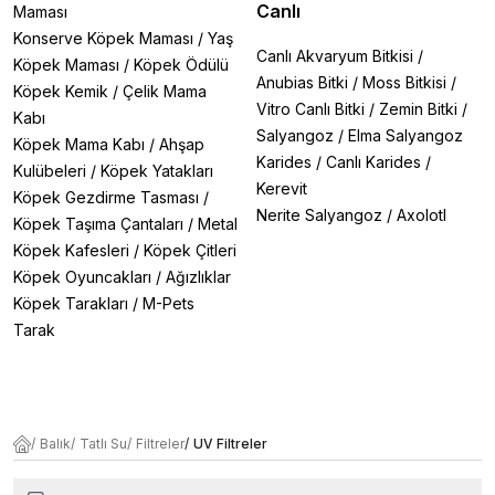
Canlı
Maması
Konserve Köpek Maması
/
Yaş
Canlı Akvaryum Bitkisi
/
Köpek Maması
/
Köpek Ödülü
Anubias Bitki
/
Moss Bitkisi
/
Köpek Kemik
/
Çelik Mama
Vitro Canlı Bitki
/
Zemin Bitki
/
Kabı
Salyangoz
/
Elma Salyangoz
Köpek Mama Kabı
/
Ahşap
Karides
/
Canlı Karides
/
Kulübeleri
/
Köpek Yatakları
Kerevit
Köpek Gezdirme Tasması
/
Nerite Salyangoz
/
Axolotl
Köpek Taşıma Çantaları
/
Metal
Köpek Kafesleri
/
Köpek Çitleri
Köpek Oyuncakları
/
Ağızlıklar
Köpek Tarakları
/
M-Pets
Tarak
/
Balık
/
Tatlı Su
/
Filtreler
/
UV Filtreler