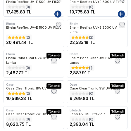
Eheim Reeflex UV+E 500 UV Filtre
Eheim Reeflex UV+E 800 UV Filtre
(
0
)
(
0
)
17,425.83 TL
19,775.83 TL
Eheim
Eheim
Kargo Bedava
Kargo Bedava
Eheim Reeflex UV+E 1500 UV Filtre
Eheim Reeflex UV+E 2000 UV
Filtre
(
2
)
(
2
)
20,491.44 TL
22,535.18 TL
Eheim
Eheim
Kargo Bedava
Tükendi
Kargo Bedava
Tükendi
Eheim Pond Clear UVC 18W Yedek
Eheim Pond Clear UVC 11W Yedek
Lamba
Lamba
(
0
)
(
1
)
2,487.72 TL
2,887.91 TL
Oase
Oase
Kargo Bedava
Tükendi
Kargo Bedava
Tükendi
Oase Clear Tronic 11W UV Filtre
Oase Clear Tronic 9W UV Filtre
(
2
)
(
0
)
10,569.33 TL
9,269.83 TL
Oase
Lifetech
Kargo Bedava
Tükendi
Kargo Bedava
Tükendi
Oase Clear Tronic 7W UV Filtre
Jebo UV-H9 Ultraviole Filtre 9W
(
0
)
(
0
)
8,620.75 TL
2,393.04 TL