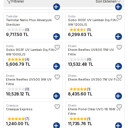
Filtreler
Son Eklenen
Twinstar
Sobo
Kargo Bedava
Twinstar Nano Plus Akvaryum
Sobo 905F UV Lambalı Dış Filtre
Sterilizer
9W 1200L/S
(
0
)
(
5
)
9,717.50 TL
6,299.63 TL
Sobo
Eheim
Kargo Bedava
Kargo Bedava
Sobo 903F UV Lambalı Dış Filtre
Eheim Reeflex UV800 11W UV
9W 1000L/S
Filtre
(
4
)
(
0
)
5,606.79 TL
13,532.48 TL
Eheim
Eheim
Kargo Bedava
Kargo Bedava
Eheim Reeflex UV500 9W UV
Eheim Reeflex UV350 7W UV Filtre
Filtre
(
0
)
(
1
)
10,528.12 TL
8,435.60 TL
Creaqua
Eheim
Kargo Bedava
Kargo Bedava
Creaqua Express
Eheim Pond Clear UVC-18 18W UV
Filtre
(
7
)
(
1
)
1,240.00 TL
11,735.76 TL