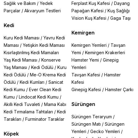
Sağlık ve Bakım
/
Yedek
Ferplast Kuş Kafesi
/
Dayang
çalışabilme özelliği.
🔹
Eheim Reeflex UV800
– 11W UV lamba gücüyle
Parçalar
/
Akvaryum Testleri
Papağan Kafesi
/
Kuş Sağlığı
büyük akvaryumlar için etkili sterilizasyon.
Vision Kuş Kafesi
/
Gaga Taşı
🔹
Oase Clear Tronic 9W
– Oase kalitesi ve 9W
Kedi
gücüyle orta-large boy akvaryumlar için güvenilir bir
Kemirgen
seçenek.
Kuru Kedi Maması
/
Yavru Kedi
Maması
/
Yetişkin Kedi Maması
Kemirgen Yemleri
/
Tavşan
2. Küçük ve Orta Boy Akvaryumlar İçin
Kısırlaştırılmış Kedi Mamaları
Yemi
/
Kemirgen Krakerleri
🔹
Eheim Reeflex UV350
– 7W UV lamba gücüyle
küçük ve orta boy akvaryumlar (50-350L) için ideal.
Yaş Kedi Maması
/
Konserve
Hamster Yemi
/
Ginepig
🔹
Oase Clear Tronic 7W
– 7W gücüyle küçük
Yaş Maması
/
Kedi Ödülü
/
Kuru
Yemleri
akvaryumlar için ekonomik ve etkili çözüm.
Kedi Ödülü
/
Me-O Krema Kedi
Tavşan Kafesi
/
Hamster
🔹
Aquael Uni Filter UV Filtre 750
– 8W gücü ve
Ödülü
/
Kedi Kumları
/
Sanicat
Kafesi
750L/s kapasitesiyle çok yönlü kullanım.
Kedi Kumu
/
Ever Clean Kedi
Ginepig Kafesi
/
Hamster Çarkı
UV Filtre Nasıl Çalışır?
Kumu
/
Lindocat Kedi Kumu
/
UV filtrenin içinden geçen su, özel bir UV-C lambasına
Sürüngen
Akıllı Kedi Tuvaleti
/
Mama Kabı
maruz bırakılır. Bu yüksek enerjili UV ışınları, suda
Kedi Tırmalama Tahtaları
/
Kedi
yüzen mikroorganizmaların (yosun, bakteri, virüs)
Sürüngen Teraryum
/
Tarakları
/
Furminator Taraklar
DNA'sını bozarak çoğalmalarını ve hastalık yapma
Sürüngen Matı
/
Sürüngen
yeteneklerini engeller.
Yemleri
/
Gecko Yemleri
/
Köpek