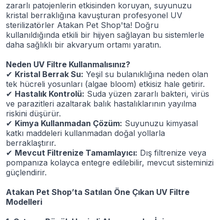
zararlı patojenlerin etkisinden koruyan, suyunuzu
kristal berraklığına kavuşturan profesyonel UV
sterilizatörler Atakan Pet Shop'ta! Doğru
kullanıldığında etkili bir hijyen sağlayan bu sistemlerle
daha sağlıklı bir akvaryum ortamı yaratın.
Neden UV Filtre Kullanmalısınız?
✔
Kristal Berrak Su:
Yeşil su bulanıklığına neden olan
tek hücreli yosunları (algae bloom) etkisiz hale getirir.
✔
Hastalık Kontrolü:
Suda yüzen zararlı bakteri, virüs
ve parazitleri azaltarak balık hastalıklarının yayılma
riskini düşürür.
✔
Kimya Kullanmadan Çözüm:
Suyunuzu kimyasal
katkı maddeleri kullanmadan doğal yollarla
berraklaştırır.
✔
Mevcut Filtrenize Tamamlayıcı:
Dış filtrenize veya
pompanıza kolayca entegre edilebilir, mevcut sisteminizi
güçlendirir.
Atakan Pet Shop’ta Satılan Öne Çıkan UV Filtre
Modelleri