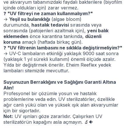
ve akvaryum tabanınızdaki faydalı bakterilere (biyofilm
içinde oldukları için) zarar vermez.
❓
"UV filtreyi ne zaman kullanmalıyım?"
→
Yeşil su bulanıklığı
(algae bloom)
durumunda,
hastalık tedavisi
sırasında veya
sonrasında (patojenleri azaltmak için),
yeni balık
eklemeden
önce karantina tankında,
düzenli
koruma
amaçlı (haftada birkaç gün).
❓
"UV filtrenin lambasını ne sıklıkla değiştirmeliyim?"
→ UV-C lambaların etkinliği yaklaşık 9000 saat sonra
(yaklaşık 1 yıl sürekli kullanım) önemli ölçüde azalır.
Yılda bir değiştirmek önerilir. Eheim Reeflex yedek
lambaları sitemizde mevcuttur.
Suyunuzun Berraklığını ve Sağlığını Garanti Altına
Alın!
Profesyonel bir çözümle yosun ve hastalık
problemlerine veda edin. UV sterilizatörler, özellikle
ağır canlı yükü olan ve yüksek ışık alan akvaryumlar
için bir sigortadır.
Not:
UV ışınları göze zararlıdır. Çalışırken UV
sterilizatörün kapağını asla açmayın.
🔬🐠