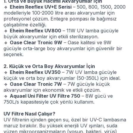
1. Orta ve Büyük Hacimli Akvaryumlar İçin
🔹
Eheim Reeflex UV+E Serisi
– 500, 800, 1500, 2000
modelleriyle 100-2000 litre arası akvaryumlar için
profesyonel çözüm. Entegre pompası ile bağımsız
çalışabilme özelliği.
🔹
Eheim Reeflex UV800
– 11W UV lamba gücüyle
büyük akvaryumlar için etkili sterilizasyon.
🔹
Oase Clear Tronic 9W
– Oase kalitesi ve 9W
gücüyle orta-large boy akvaryumlar için güvenilir bir
seçenek.
2. Küçük ve Orta Boy Akvaryumlar İçin
🔹
Eheim Reeflex UV350
– 7W UV lamba gücüyle
küçük ve orta boy akvaryumlar (50-350L) için ideal.
🔹
Oase Clear Tronic 7W
– 7W gücüyle küçük
akvaryumlar için ekonomik ve etkili çözüm.
🔹
Aquael Uni Filter UV Filtre 750
– 8W gücü ve
750L/s kapasitesiyle çok yönlü kullanım.
UV Filtre Nasıl Çalışır?
UV filtrenin içinden geçen su, özel bir UV-C lambasına
maruz bırakılır. Bu yüksek enerjili UV ışınları, suda
yüzen mikroorganizmaların (yosun, bakteri, virüs)