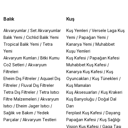
Balık
Kuş
Akvaryumlar
/
Set Akvaryumlar
Kuş Yemleri
/
Versele Laga Kuş
Balık Yemi
/
Cichlid Balık Yemi
Yemi
/
Papağan Yemi
/
Tropical Balık Yemi
/
Tetra
Kanarya Yemi
/
Muhabbet
Yemi
Kuşu Yemleri
Akvaryum Kumları
/
Bitki Kumu
Kuş Kafesi
/
Papağan Kafesi
Co2 Setleri
/
Akvaryum
Muhabbet Kuş Kafesi
/
Filtreleri
Kanarya Kuş Kafesi
/
Kuş
Eheim Dış Filtreler
/
Aquael Dış
Oyuncakları
/
Kuş Tünekleri
/
Filtreler
/
Fluval Dış Filtreler
Kuş Mamaları
Tetra Dış Filtreler
/
Tetra Isıtıcı
Kuş Aksesuarları
/
Kuş Krakeri
Filtre Malzemeleri
/
Akvaryum
Kuş Banyoluğu
/
Doğal Dal
Isıtıcı
/
Eheim Jager Isıtıcı
/
Darı
Sağlık ve Bakım
/
Yedek
Ferplast Kuş Kafesi
/
Dayang
Parçalar
/
Akvaryum Testleri
Papağan Kafesi
/
Kuş Sağlığı
Vision Kuş Kafesi
/
Gaga Taşı