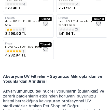
(
0
)
(
0
)
379.40 TL
2,217.17 TL
Lifetech
Lifetech
Kargo Bedava
Tükendi
Tükendi
Jebo UV-PL H55 Ultraviole Filtre
Jebo UV-H11 Ultraviole Filtre 11W
55W
Yedek Lamba
(
1
)
(
0
)
8,299.90 TL
441.64 TL
Fluval
Kargo Bedava
Tükendi
Fluval A203 UV Filtre 400L/H
(
1
)
4,232.94 TL
Akvaryum UV Filtreler – Suyunuzu Mikroplardan ve
Yosunlardan Arındırın!
Akvaryumunuzu tek hücreli yosunların (bulanıklık) ve
zararlı patojenlerin etkisinden koruyan, suyunuzu
kristal berraklığına kavuşturan profesyonel UV
sterilizatörler Atakan Pet Shop'ta! Doğru