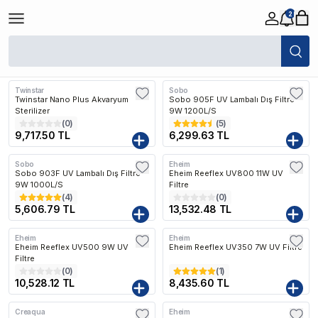
2
/
Balık
/
Tatlı Su
/
Filtreler
/
UV Filtreler
Filtreler
Son Eklenen
Twinstar
Sobo
Kargo Bedava
Twinstar Nano Plus Akvaryum
Sobo 905F UV Lambalı Dış Filtre
Sterilizer
9W 1200L/S
(
0
)
(
5
)
9,717.50 TL
6,299.63 TL
Sobo
Eheim
Kargo Bedava
Kargo Bedava
Sobo 903F UV Lambalı Dış Filtre
Eheim Reeflex UV800 11W UV
9W 1000L/S
Filtre
(
4
)
(
0
)
5,606.79 TL
13,532.48 TL
Eheim
Eheim
Kargo Bedava
Kargo Bedava
Eheim Reeflex UV500 9W UV
Eheim Reeflex UV350 7W UV Filtre
Filtre
(
0
)
(
1
)
10,528.12 TL
8,435.60 TL
Creaqua
Eheim
Kargo Bedava
Kargo Bedava