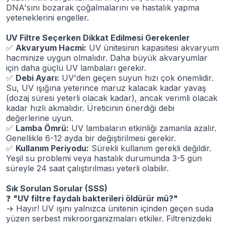
DNA'sını bozarak çoğalmalarını ve hastalık yapma
yeteneklerini engeller.
UV Filtre Seçerken Dikkat Edilmesi Gerekenler
✅
Akvaryum Hacmi:
UV ünitesinin kapasitesi akvaryum
hacminize uygun olmalıdır. Daha büyük akvaryumlar
için daha güçlü UV lambaları gerekir.
✅
Debi Ayarı:
UV'den geçen suyun hızı çok önemlidir.
Su, UV ışığına yeterince maruz kalacak kadar yavaş
(dozaj süresi yeterli olacak kadar), ancak verimli olacak
kadar hızlı akmalıdır. Üreticinin önerdiği debi
değerlerine uyun.
✅
Lamba Ömrü:
UV lambaların etkinliği zamanla azalır.
Genellikle 6-12 ayda bir değiştirilmesi gerekir.
✅
Kullanım Periyodu:
Sürekli kullanım gerekli değildir.
Yeşil su problemi veya hastalık durumunda 3-5 gün
süreyle 24 saat çalıştırılması yeterli olabilir.
Sık Sorulan Sorular (SSS)
❓
"UV filtre faydalı bakterileri öldürür mü?"
→ Hayır! UV ışını yalnızca ünitenin içinden geçen suda
yüzen serbest mikroorganizmaları etkiler. Filtrenizdeki