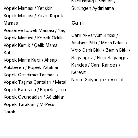
Kaplumbağa Yemleri
/
UV Filtre Seçerken Dikkat Edilmesi Gerekenler
✅
Akvaryum Hacmi:
UV ünitesinin kapasitesi akvaryum
Köpek Maması
/
Yetişkin
Sürüngen Aydınlatma
hacminize uygun olmalıdır. Daha büyük akvaryumlar
Köpek Maması
/
Yavru Köpek
için daha güçlü UV lambaları gerekir.
Canlı
Maması
✅
Debi Ayarı:
UV'den geçen suyun hızı çok önemlidir.
Konserve Köpek Maması
/
Yaş
Su, UV ışığına yeterince maruz kalacak kadar yavaş
Canlı Akvaryum Bitkisi
/
Köpek Maması
/
Köpek Ödülü
(dozaj süresi yeterli olacak kadar), ancak verimli olacak
Anubias Bitki
/
Moss Bitkisi
/
kadar hızlı akmalıdır. Üreticinin önerdiği debi
Köpek Kemik
/
Çelik Mama
Vitro Canlı Bitki
/
Zemin Bitki
/
değerlerine uyun.
Kabı
✅
Lamba Ömrü:
UV lambaların etkinliği zamanla azalır.
Salyangoz
/
Elma Salyangoz
Köpek Mama Kabı
/
Ahşap
Genellikle 6-12 ayda bir değiştirilmesi gerekir.
Karides
/
Canlı Karides
/
Kulübeleri
/
Köpek Yatakları
✅
Kullanım Periyodu:
Sürekli kullanım gerekli değildir.
Kerevit
Köpek Gezdirme Tasması
/
Yeşil su problemi veya hastalık durumunda 3-5 gün
Nerite Salyangoz
/
Axolotl
süreyle 24 saat çalıştırılması yeterli olabilir.
Köpek Taşıma Çantaları
/
Metal
Köpek Kafesleri
/
Köpek Çitleri
Sık Sorulan Sorular (SSS)
Köpek Oyuncakları
/
Ağızlıklar
❓
"UV filtre faydalı bakterileri öldürür mü?"
Köpek Tarakları
/
M-Pets
→ Hayır! UV ışını yalnızca ünitenin içinden geçen suda
Tarak
yüzen serbest mikroorganizmaları etkiler. Filtrenizdeki
ve akvaryum tabanınızdaki faydalı bakterilere (biyofilm
içinde oldukları için) zarar vermez.
❓
"UV filtreyi ne zaman kullanmalıyım?"
→
Yeşil su bulanıklığı
(algae bloom)