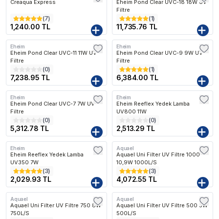
Creaqua Express
Eheim Pond Clear UVC-18 18W UV
Filtre
(
7
)
(
1
)
1,240.00 TL
11,735.76 TL
Eheim
Eheim
Kargo Bedava
Kargo Bedava
Eheim Pond Clear UVC-11 11W UV
Eheim Pond Clear UVC-9 9W UV
Filtre
Filtre
(
0
)
(
1
)
7,238.95 TL
6,384.00 TL
Eheim
Eheim
Kargo Bedava
Kargo Bedava
Eheim Pond Clear UVC-7 7W UV
Eheim Reeflex Yedek Lamba
Filtre
UV800 11W
(
0
)
(
0
)
5,312.78 TL
2,513.29 TL
Eheim
Aquael
Kargo Bedava
Kargo Bedava
Eheim Reeflex Yedek Lamba
Aquael Uni Filter UV Filtre 1000
UV350 7W
10,9W 1000L/S
(
3
)
(
3
)
2,029.93 TL
4,072.55 TL
Aquael
Aquael
Kargo Bedava
Kargo Bedava
Aquael Uni Filter UV Filtre 750 8W
Aquael Uni Filter UV Filtre 500 5W
750L/S
500L/S