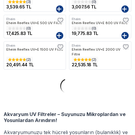
(
3
)
(
0
)
3,539.65 TL
3,007.56 TL
Eheim
Eheim
Kargo Bedava
Kargo Bedava
Eheim Reeflex UV+E 500 UV Filtre
Eheim Reeflex UV+E 800 UV Filtre
(
0
)
(
0
)
17,425.83 TL
19,775.83 TL
Eheim
Eheim
Kargo Bedava
Kargo Bedava
Eheim Reeflex UV+E 1500 UV Filtre
Eheim Reeflex UV+E 2000 UV
Filtre
(
2
)
(
2
)
20,491.44 TL
22,535.18 TL
Akvaryum UV Filtreler – Suyunuzu Mikroplardan ve
Yosunlardan Arındırın!
Akvaryumunuzu tek hücreli yosunların (bulanıklık) ve