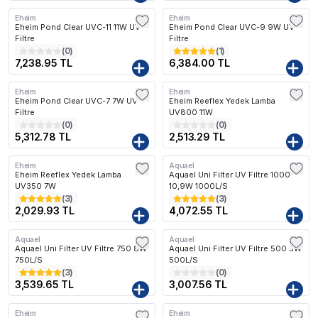
Eheim
Eheim
Kargo Bedava
Kargo Bedava
Eheim Pond Clear UVC-11 11W UV
Eheim Pond Clear UVC-9 9W UV
Filtre
Filtre
(
0
)
(
1
)
7,238.95 TL
6,384.00 TL
Eheim
Eheim
Kargo Bedava
Kargo Bedava
Eheim Pond Clear UVC-7 7W UV
Eheim Reeflex Yedek Lamba
Filtre
UV800 11W
(
0
)
(
0
)
5,312.78 TL
2,513.29 TL
Eheim
Aquael
Kargo Bedava
Kargo Bedava
Eheim Reeflex Yedek Lamba
Aquael Uni Filter UV Filtre 1000
UV350 7W
10,9W 1000L/S
(
3
)
(
3
)
2,029.93 TL
4,072.55 TL
Aquael
Aquael
Kargo Bedava
Kargo Bedava
Aquael Uni Filter UV Filtre 750 8W
Aquael Uni Filter UV Filtre 500 5W
750L/S
500L/S
(
3
)
(
0
)
3,539.65 TL
3,007.56 TL
Eheim
Eheim
Kargo Bedava
Kargo Bedava