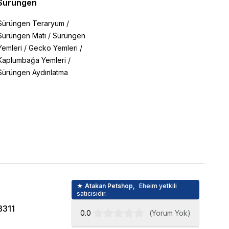
Sürüngen
Sürüngen Teraryum
/
Sürüngen Matı
/
Sürüngen
Yemleri
/
Gecko Yemleri
/
Kaplumbağa Yemleri
/
Sürüngen Aydınlatma
★ Atakan Petshop,
Eheim yetkili
satıcısıdır.
3311
0.0
(
Yorum Yok
)