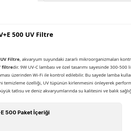
+E 500 UV Filtre
UV Filtre
, akvaryum suyundaki zararlı mikroorganizmaları kontrol 
 filtre
dir. 9W UV-C lambası ve özel tasarımı sayesinde 300-500 l
ulaması üzerinden Wi-Fi ile kontrol edilebilir. Bu sayede lamba ku
ni temizleme özelliği, UV tüpünün kirlenmesini önleyerek performan
 büyük tatlısu ve deniz akvaryumlarında su kalitesini ve balık sağlı
E 500 Paket İçeriği