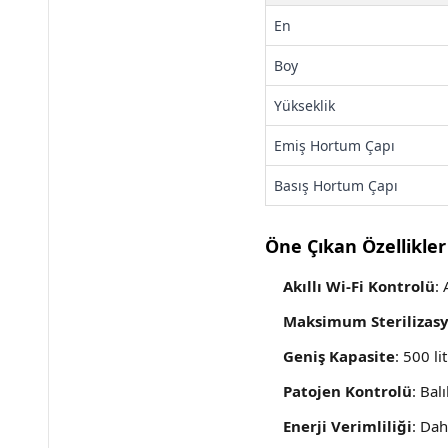
En
Boy
Yükseklik
Emiş Hortum Çapı
Basış Hortum Çapı
Öne Çıkan Özellikler
Akıllı Wi-Fi Kontrolü
:
Maksimum Sterilizas
Geniş Kapasite
: 500 l
Patojen Kontrolü
: Bal
Enerji Verimliliği
: Dah