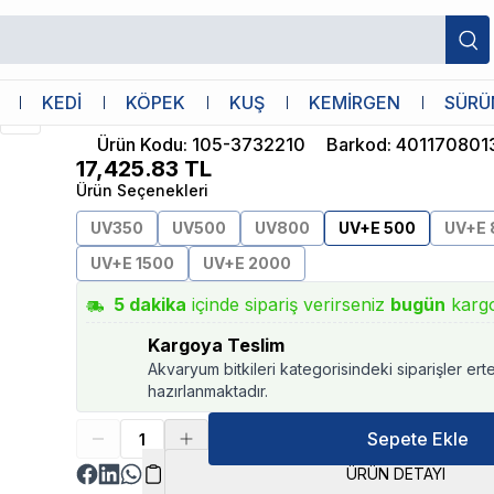
Eheim
KEDİ
KÖPEK
KUŞ
KEMİRGEN
SÜRÜ
Eheim Reeflex UV+E 500 UV Filtre
Ürün Kodu
:
105-3732210
Barkod
:
401170801
17,425.83
TL
Ürün Seçenekleri
UV350
UV500
UV800
UV+E 500
UV+E 
UV+E 1500
UV+E 2000
5
dakika
içinde sipariş verirseniz
bugün
karg
Kargoya Teslim
Akvaryum bitkileri kategorisindeki siparişler ert
hazırlanmaktadır.
Sepete Ekle
ÜRÜN DETAYI