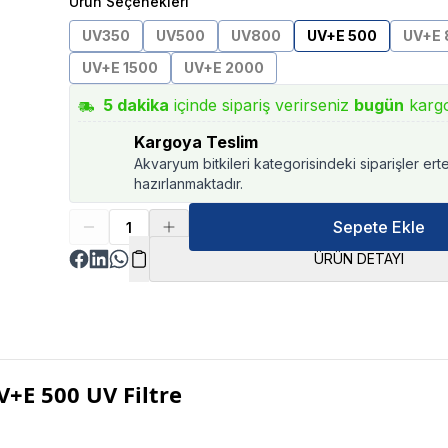
Ürün Seçenekleri
UV350
UV500
UV800
UV+E 500
UV+E 
UV+E 1500
UV+E 2000
5
dakika
içinde sipariş verirseniz
bugün
karg
Kargoya Teslim
Akvaryum bitkileri kategorisindeki siparişler ert
hazırlanmaktadır.
Sepete Ekle
ÜRÜN DETAYI
+E 500 UV Filtre