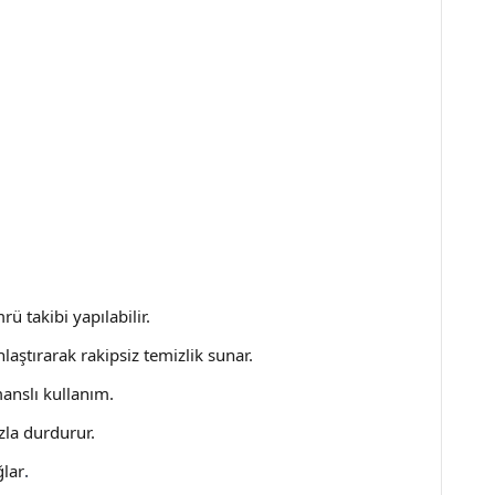
ü takibi yapılabilir.
laştırarak rakipsiz temizlik sunar.
manslı kullanım.
zla durdurur.
ğlar
.