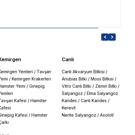
19,77
Kemirgen
Canlı
Kemirgen Yemleri
/
Tavşan
Canlı Akvaryum Bitkisi
/
Yemi
/
Kemirgen Krakerleri
Anubias Bitki
/
Moss Bitkisi
/
Hamster Yemi
/
Ginepig
Vitro Canlı Bitki
/
Zemin Bitki
/
Yemleri
Salyangoz
/
Elma Salyangoz
Tavşan Kafesi
/
Hamster
Karides
/
Canlı Karides
/
Kafesi
Kerevit
Ginepig Kafesi
/
Hamster
Nerite Salyangoz
/
Axolotl
Çarkı