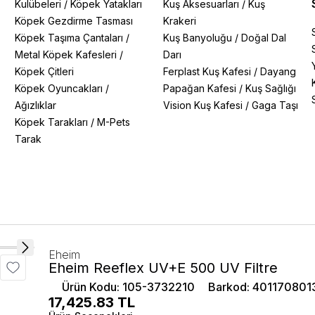
Kulübeleri
/
Köpek Yatakları
Kuş Aksesuarları
/
Kuş
Köpek Gezdirme Tasması
Krakeri
Köpek Taşıma Çantaları
/
Kuş Banyoluğu
/
Doğal Dal
Metal Köpek Kafesleri
/
Darı
Köpek Çitleri
Ferplast Kuş Kafesi
/
Dayang
Köpek Oyuncakları
/
Papağan Kafesi
/
Kuş Sağlığı
Ağızlıklar
Vision Kuş Kafesi
/
Gaga Taşı
Köpek Tarakları
/
M-Pets
Tarak
Eheim
Eheim Reeflex UV+E 500 UV Filtre
Ürün Kodu
:
105-3732210
Barkod
:
401170801
17,425.83
TL