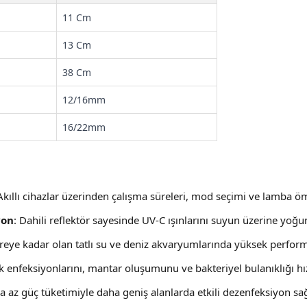
11 Cm
13 Cm
38 Cm
12/16mm
16/22mm
 Akıllı cihazlar üzerinden çalışma süreleri, mod seçimi ve lamba ömr
yon
: Dahili reflektör sayesinde UV-C ışınlarını suyun üzerine yoğun
itreye kadar olan tatlı su ve deniz akvaryumlarında yüksek perfor
ık enfeksiyonlarını, mantar oluşumunu ve bakteriyel bulanıklığı hı
a az güç tüketimiyle daha geniş alanlarda etkili dezenfeksiyon sa