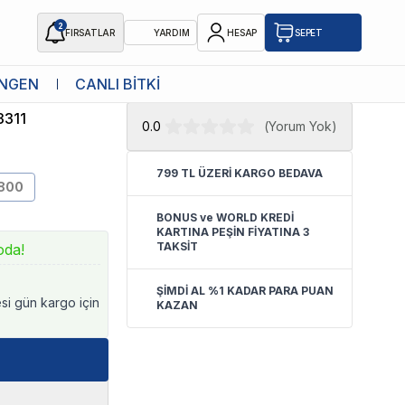
2
FIRSATLAR
YARDIM
HESAP
SEPET
★ Atakan Petshop,
Eheim yetkili
NGEN
CANLI BİTKİ
satıcısıdır.
3311
0.0
(
Yorum Yok
)
799 TL ÜZERİ KARGO BEDAVA
800
BONUS ve WORLD KREDİ
KARTINA PEŞİN FİYATINA 3
TAKSİT
oda!
ŞİMDİ AL %1 KADAR PARA PUAN
esi gün kargo için
KAZAN