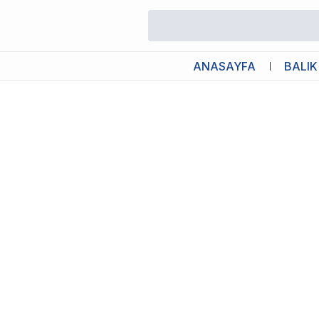
/
UV Filtreler
/
Eheim Reeflex UV+E 500 UV Filtre
ANASAYFA
BALIK