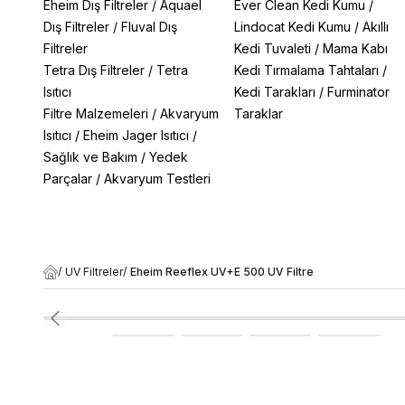
Eheim Dış Filtreler
/
Aquael
Ever Clean Kedi Kumu
/
Dış Filtreler
/
Fluval Dış
Lindocat Kedi Kumu
/
Akıllı
Filtreler
Kedi Tuvaleti
/
Mama Kabı
Tetra Dış Filtreler
/
Tetra
Kedi Tırmalama Tahtaları
/
Isıtıcı
Kedi Tarakları
/
Furminator
Filtre Malzemeleri
/
Akvaryum
Taraklar
Isıtıcı
/
Eheim Jager Isıtıcı
/
Sağlık ve Bakım
/
Yedek
Parçalar
/
Akvaryum Testleri
/
UV Filtreler
/
Eheim Reeflex UV+E 500 UV Filtre