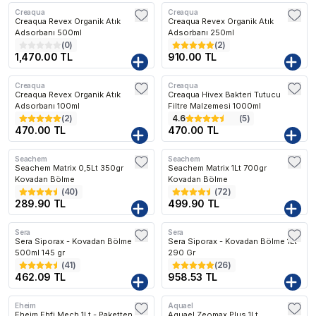
Creaqua
Creaqua
Kargo Bedava
Kargo Bedava
Creaqua Revex Organik Atık
Creaqua Revex Organik Atık
Adsorbanı 500ml
Adsorbanı 250ml
(
0
)
(
2
)
1,470.00 TL
910.00 TL
Creaqua
Creaqua
Creaqua Revex Organik Atık
Creaqua Hivex Bakteri Tutucu
Adsorbanı 100ml
Filtre Malzemesi 1000ml
(
2
)
4.6
(
5
)
470.00 TL
470.00 TL
En Çok Favorilenen
En Çok Favorilenen
Seachem
Seachem
Seachem Matrix 0,5Lt 350gr
Seachem Matrix 1Lt 700gr
Kovadan Bölme
Kovadan Bölme
(
40
)
(
72
)
289.90 TL
499.90 TL
En Çok Favorilenen
En Çok Favorilenen
Sera
Sera
Kargo Bedava
Sera Siporax - Kovadan Bölme
Sera Siporax - Kovadan Bölme 1Lt
500ml 145 gr
290 Gr
(
41
)
(
26
)
462.09 TL
958.53 TL
Eheim
Aquael
Eheim Ehfi Mech 1Lt - Paketten
Aquael Zeomax Plus 1Lt