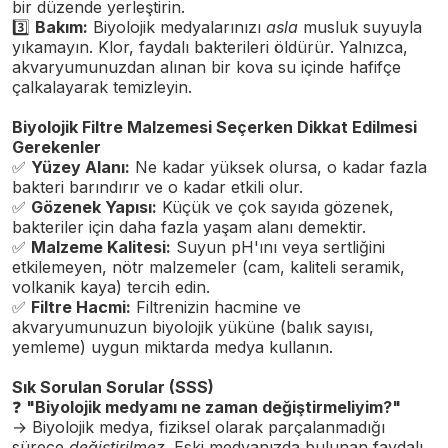
bir düzende yerleştirin.
3️
Bakım:
Biyolojik medyalarınızı
asla
musluk suyuyla
yıkamayın. Klor, faydalı bakterileri öldürür. Yalnızca,
akvaryumunuzdan alınan bir kova su içinde hafifçe
çalkalayarak temizleyin.
Biyolojik Filtre Malzemesi Seçerken Dikkat Edilmesi
Gerekenler
✅
Yüzey Alanı:
Ne kadar yüksek olursa, o kadar fazla
bakteri barındırır ve o kadar etkili olur.
✅
Gözenek Yapısı:
Küçük ve çok sayıda gözenek,
bakteriler için daha fazla yaşam alanı demektir.
✅
Malzeme Kalitesi:
Suyun pH'ını veya sertliğini
etkilemeyen, nötr malzemeler (cam, kaliteli seramik,
volkanik kaya) tercih edin.
✅
Filtre Hacmi:
Filtrenizin hacmine ve
akvaryumunuzun biyolojik yüküne (balık sayısı,
yemleme) uygun miktarda medya kullanın.
Sık Sorulan Sorular (SSS)
❓
"Biyolojik medyamı ne zaman değiştirmeliyim?"
→ Biyolojik medya, fiziksel olarak parçalanmadığı
sürece
değiştirilmez
. Eski medyanızda bulunan faydalı