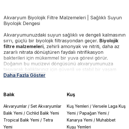
Akvaryum Biyolojik Filtre Malzemeleri | Sağlıklı Suyun
Biyolojik Dengesi
Akvaryumunuzdaki suyun sağlıklı ve dengeli kalmasının
sırrı, güçlü bir biyolojik filtrasyondan geçer.
Biyolojik
filtre malzemeleri
, zehirli amonyak ve nitriti, daha az
zararlı nitrata dönüştüren faydalı nitrifikasyon
bakterileri için mükemmel bir yuva görevi görür.
Doğanın bu mucizevi döngüsünü akvaryumunuza
taşıyarak balıklarınız için güvenli ve stabil bir yaşam
alanı yaratın. Eheim, Sera, Seachem, Fluval ve JBL gibi
Daha Fazla Göster
dünyaca ünlü markaların en kaliteli biyolojik filtre
medyaları Atakan Pet Shop'ta!
Balık
Kuş
Neden Kaliteli Biyolojik Filtre Malzemesi
Kullanmalısınız?
Akvaryumlar
/
Set Akvaryumlar
Kuş Yemleri
/
Versele Laga Kuş
✔
Zehirleri Etkisiz Hale Getirir:
Faydalı bakteriler,
Balık Yemi
/
Cichlid Balık Yemi
Yemi
/
Papağan Yemi
/
balıklarınız için ölümcül olan amonyak ve nitriti
Tropical Balık Yemi
/
Tetra
Kanarya Yemi
/
Muhabbet
işleyerek suyu güvenli hale getirir.
✔
Biyolojik Dengeyi Korur:
Geniş yüzey alanı
Yemi
Kuşu Yemleri