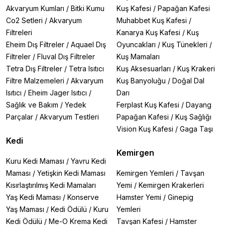
sayesinde milyarlarca faydalı bakteriye ev sahipliği
Akvaryum Kumları
/
Bitki Kumu
Kuş Kafesi
/
Papağan Kafesi
yapar, tankınızın ekolojik dengesini sabit tutar.
Co2 Setleri
/
Akvaryum
Muhabbet Kuş Kafesi
/
✔
Uzun Ömürlüdür:
Doğru bakım ile yıllarca dayanır,
Filtreleri
Kanarya Kuş Kafesi
/
Kuş
tekrar tekrar kullanılabilir, size ekonomik bir çözüm
Eheim Dış Filtreler
/
Aquael Dış
Oyuncakları
/
Kuş Tünekleri
/
sunar.
✔
Berrak Su:
Bakteriyel aktivite, suyun
Filtreler
/
Fluval Dış Filtreler
Kuş Mamaları
berraklaşmasına ve organik atıkların parçalanmasına
Tetra Dış Filtreler
/
Tetra Isıtıcı
Kuş Aksesuarları
/
Kuş Krakeri
yardımcı olur.
Filtre Malzemeleri
/
Akvaryum
Kuş Banyoluğu
/
Doğal Dal
Isıtıcı
/
Eheim Jager Isıtıcı
/
Darı
Atakan Pet Shop'ta Satılan Öne Çıkan Biyolojik Filtre
Sağlık ve Bakım
/
Yedek
Ferplast Kuş Kafesi
/
Dayang
Malzemeleri
1. Eheim Substrat Pro & Mech Serisi
Parçalar
/
Akvaryum Testleri
Papağan Kafesi
/
Kuş Sağlığı
🔹
Premium Kalite:
Yüksek gözeneklilik ve muazzam
Vision Kuş Kafesi
/
Gaga Taşı
yüzey alanı (approx. 450 m²/l) ile bakteri
Kedi
kolonizasyonu için en ideal ortamı sunar.
Kemirgen
🔹
Mekanik + Biyolojik:
Mech serisi, mekanik
Kuru Kedi Maması
/
Yavru Kedi
filtrasyonu da destekleyerek çift görev yapar.
Maması
/
Yetişkin Kedi Maması
Kemirgen Yemleri
/
Tavşan
2. Sera Siporax
Kısırlaştırılmış Kedi Mamaları
Yemi
/
Kemirgen Krakerleri
🔹
Profesyonel Çözüm:
Özel cam yapısıyla iç ve dış
yüzeylerde oksijen zengini ve oksijen fakiri alanlar
Yaş Kedi Maması
/
Konserve
Hamster Yemi
/
Ginepig
yaratarak hem nitrifikasyon hem de denitrifikasyon
Yaş Maması
/
Kedi Ödülü
/
Kuru
Yemleri
(nitrat giderimi) sağlar.
Kedi Ödülü
/
Me-O Krema Kedi
Tavşan Kafesi
/
Hamster