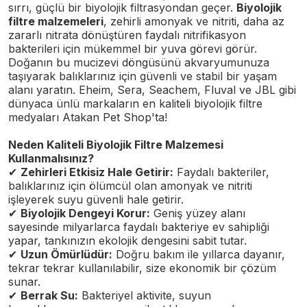
sırrı, güçlü bir biyolojik filtrasyondan geçer.
Biyolojik
filtre malzemeleri
, zehirli amonyak ve nitriti, daha az
zararlı nitrata dönüştüren faydalı nitrifikasyon
bakterileri için mükemmel bir yuva görevi görür.
Doğanın bu mucizevi döngüsünü akvaryumunuza
taşıyarak balıklarınız için güvenli ve stabil bir yaşam
alanı yaratın. Eheim, Sera, Seachem, Fluval ve JBL gibi
dünyaca ünlü markaların en kaliteli biyolojik filtre
medyaları Atakan Pet Shop'ta!
Neden Kaliteli Biyolojik Filtre Malzemesi
Kullanmalısınız?
✔
Zehirleri Etkisiz Hale Getirir:
Faydalı bakteriler,
balıklarınız için ölümcül olan amonyak ve nitriti
işleyerek suyu güvenli hale getirir.
✔
Biyolojik Dengeyi Korur:
Geniş yüzey alanı
sayesinde milyarlarca faydalı bakteriye ev sahipliği
yapar, tankınızın ekolojik dengesini sabit tutar.
✔
Uzun Ömürlüdür:
Doğru bakım ile yıllarca dayanır,
tekrar tekrar kullanılabilir, size ekonomik bir çözüm
sunar.
✔
Berrak Su:
Bakteriyel aktivite, suyun