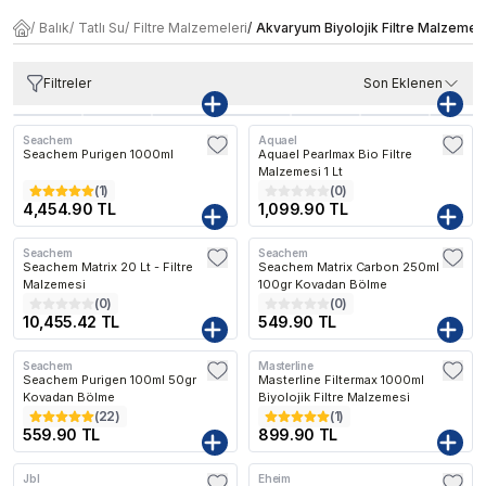
/
Balık
/
Tatlı Su
/
Filtre Malzemeleri
/
Akvaryum Biyolojik Filtre Malzemele
Filtreler
Son Eklenen
Seachem
Aquael
Kargo Bedava
Kargo Bedava
Seachem Purigen 1000ml
Aquael Pearlmax Bio Filtre
Malzemesi 1 Lt
(
1
)
(
0
)
4,454.90 TL
1,099.90 TL
Seachem
Seachem
Seachem Matrix 20 Lt - Filtre
Seachem Matrix Carbon 250ml
Malzemesi
100gr Kovadan Bölme
(
0
)
(
0
)
10,455.42 TL
549.90 TL
Seachem
Masterline
Seachem Purigen 100ml 50gr
Masterline Filtermax 1000ml
Kovadan Bölme
Biyolojik Filtre Malzemesi
(
22
)
(
1
)
559.90 TL
899.90 TL
Jbl
Eheim
Kargo Bedava