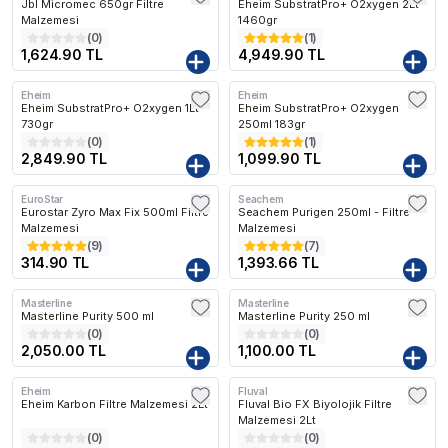
Jbl Micromec 650gr Filtre
Eheim SubstratPro+ O2xygen 2Lt
Malzemesi
1460gr
(
0
)
(
1
)
1,624.90 TL
4,949.90 TL
Eheim
Eheim
Kargo Bedava
Kargo Bedava
Eheim SubstratPro+ O2xygen 1Lt
Eheim SubstratPro+ O2xygen
730gr
250ml 183gr
(
0
)
(
1
)
2,849.90 TL
1,099.90 TL
EuroStar
Seachem
Kargo Bedava
Eurostar Zyro Max Fix 500ml Filtre
Seachem Purigen 250ml - Filtre
Malzemesi
Malzemesi
(
9
)
(
7
)
314.90 TL
1,393.66 TL
Masterline
Masterline
Kargo Bedava
Kargo Bedava
Masterline Purity 500 ml
Masterline Purity 250 ml
(
0
)
(
0
)
2,050.00 TL
1,100.00 TL
Eheim
Fluval
Kargo Bedava
Eheim Karbon Filtre Malzemesi 2Lt
Fluval Bio FX Biyolojik Filtre
Malzemesi 2Lt
(
0
)
(
0
)