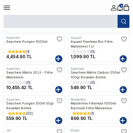
2
/
Balık
/
Tatlı Su
/
Filtre Malzemeleri
/
Akvaryum Biyolojik Filtre Malzemele
Filtreler
Son Eklenen
Seachem
Aquael
Kargo Bedava
Kargo Bedava
Seachem Purigen 1000ml
Aquael Pearlmax Bio Filtre
Malzemesi 1 Lt
(
1
)
(
0
)
4,454.90 TL
1,099.90 TL
Seachem
Seachem
Seachem Matrix 20 Lt - Filtre
Seachem Matrix Carbon 250ml
Malzemesi
100gr Kovadan Bölme
(
0
)
(
0
)
10,455.42 TL
549.90 TL
Seachem
Masterline
Seachem Purigen 100ml 50gr
Masterline Filtermax 1000ml
Kovadan Bölme
Biyolojik Filtre Malzemesi
(
22
)
(
1
)
559.90 TL
899.90 TL
Jbl
Eheim
Kargo Bedava