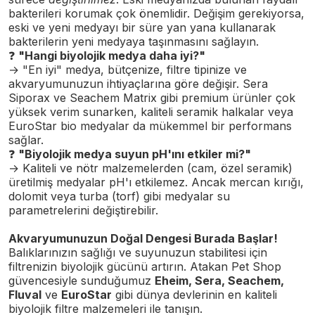
bakterileri korumak çok önemlidir. Değişim gerekiyorsa,
eski ve yeni medyayı bir süre yan yana kullanarak
bakterilerin yeni medyaya taşınmasını sağlayın.
❓
"Hangi biyolojik medya daha iyi?"
→ "En iyi" medya, bütçenize, filtre tipinize ve
akvaryumunuzun ihtiyaçlarına göre değişir. Sera
Siporax ve Seachem Matrix gibi premium ürünler çok
yüksek verim sunarken, kaliteli seramik halkalar veya
EuroStar bio medyalar da mükemmel bir performans
sağlar.
❓
"Biyolojik medya suyun pH'ını etkiler mi?"
→ Kaliteli ve nötr malzemelerden (cam, özel seramik)
üretilmiş medyalar pH'ı etkilemez. Ancak mercan kırığı,
dolomit veya turba (torf) gibi medyalar su
parametrelerini değiştirebilir.
Akvaryumunuzun Doğal Dengesi Burada Başlar!
Balıklarınızın sağlığı ve suyunuzun stabilitesi için
filtrenizin biyolojik gücünü artırın. Atakan Pet Shop
güvencesiyle sunduğumuz
Eheim, Sera, Seachem,
Fluval
ve
EuroStar
gibi dünya devlerinin en kaliteli
biyolojik filtre malzemeleri ile tanışın.