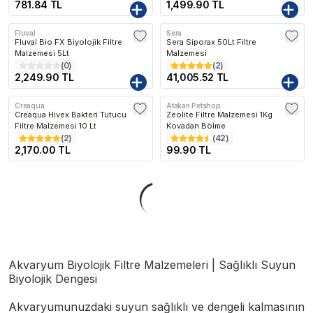
781.84 TL
1,499.90 TL
Fluval
Sera
Kargo Bedava
Kargo Bedava
Fluval Bio FX Biyolojik Filtre
Sera Siporax 50Lt Filtre
Malzemesi 5Lt
Malzemesi
(
0
)
(
2
)
2,249.90 TL
41,005.52 TL
Creaqua
Atakan Petshop
Kargo Bedava
Creaqua Hivex Bakteri Tutucu
Zeolite Filtre Malzemesi 1Kg
Filtre Malzemesi 10 Lt
Kovadan Bölme
(
2
)
(
42
)
2,170.00 TL
99.90 TL
Akvaryum Biyolojik Filtre Malzemeleri | Sağlıklı Suyun
Biyolojik Dengesi
Akvaryumunuzdaki suyun sağlıklı ve dengeli kalmasının