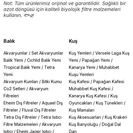
Not: Tüm ürünlerimiz orijinal ve garantilidir. Sağlıklı bir
azot döngüsü için kaliteli biyolojik filtre malzemeleri
kullanın.
🐟🌿
Balık
Kuş
Akvaryumlar
/
Set Akvaryumlar
Kuş Yemleri
/
Versele Laga Kuş
Balık Yemi
/
Cichlid Balık Yemi
Yemi
/
Papağan Yemi
/
Tropical Balık Yemi
/
Tetra
Kanarya Yemi
/
Muhabbet
Yemi
Kuşu Yemleri
Akvaryum Kumları
/
Bitki Kumu
Kuş Kafesi
/
Papağan Kafesi
Co2 Setleri
/
Akvaryum
Muhabbet Kuş Kafesi
/
Filtreleri
Kanarya Kuş Kafesi
/
Kuş
Eheim Dış Filtreler
/
Aquael Dış
Oyuncakları
/
Kuş Tünekleri
/
Filtreler
/
Fluval Dış Filtreler
Kuş Mamaları
Tetra Dış Filtreler
/
Tetra Isıtıcı
Kuş Aksesuarları
/
Kuş Krakeri
Filtre Malzemeleri
/
Akvaryum
Kuş Banyoluğu
/
Doğal Dal
Isıtıcı
/
Eheim Jager Isıtıcı
/
Darı