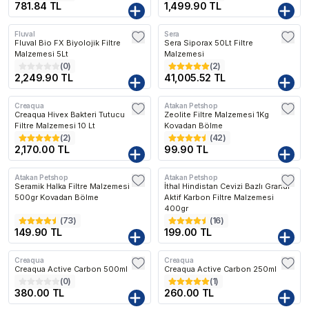
781.84 TL
1,499.90 TL
Fluval
Sera
Kargo Bedava
Kargo Bedava
Fluval Bio FX Biyolojik Filtre
Sera Siporax 50Lt Filtre
Malzemesi 5Lt
Malzemesi
(
0
)
(
2
)
2,249.90 TL
41,005.52 TL
Creaqua
Atakan Petshop
Kargo Bedava
Creaqua Hivex Bakteri Tutucu
Zeolite Filtre Malzemesi 1Kg
Filtre Malzemesi 10 Lt
Kovadan Bölme
(
2
)
(
42
)
2,170.00 TL
99.90 TL
Atakan Petshop
Atakan Petshop
Seramik Halka Filtre Malzemesi
İthal Hindistan Cevizi Bazlı Granül
500gr Kovadan Bölme
Aktif Karbon Filtre Malzemesi
400gr
(
73
)
(
16
)
149.90 TL
199.00 TL
Creaqua
Creaqua
Creaqua Active Carbon 500ml
Creaqua Active Carbon 250ml
(
0
)
(
1
)
380.00 TL
260.00 TL