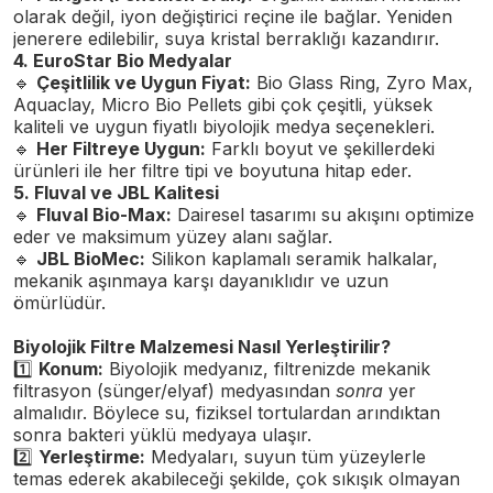
olarak değil, iyon değiştirici reçine ile bağlar. Yeniden
jenerere edilebilir, suya kristal berraklığı kazandırır.
4. EuroStar Bio Medyalar
🔹
Çeşitlilik ve Uygun Fiyat:
Bio Glass Ring, Zyro Max,
Aquaclay, Micro Bio Pellets gibi çok çeşitli, yüksek
kaliteli ve uygun fiyatlı biyolojik medya seçenekleri.
🔹
Her Filtreye Uygun:
Farklı boyut ve şekillerdeki
ürünleri ile her filtre tipi ve boyutuna hitap eder.
5. Fluval ve JBL Kalitesi
🔹
Fluval Bio-Max:
Dairesel tasarımı su akışını optimize
eder ve maksimum yüzey alanı sağlar.
🔹
JBL BioMec:
Silikon kaplamalı seramik halkalar,
mekanik aşınmaya karşı dayanıklıdır ve uzun
ömürlüdür.
Biyolojik Filtre Malzemesi Nasıl Yerleştirilir?
1️
Konum:
Biyolojik medyanız, filtrenizde mekanik
filtrasyon (sünger/elyaf) medyasından
sonra
yer
almalıdır. Böylece su, fiziksel tortulardan arındıktan
sonra bakteri yüklü medyaya ulaşır.
2️
Yerleştirme:
Medyaları, suyun tüm yüzeylerle
temas ederek akabileceği şekilde, çok sıkışık olmayan