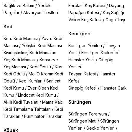
Sağlık ve Bakım
/
Yedek
Ferplast Kuş Kafesi
/
Dayang
Parçalar
/
Akvaryum Testleri
Papağan Kafesi
/
Kuş Sağlığı
Vision Kuş Kafesi
/
Gaga Taşı
Kedi
Kemirgen
Kuru Kedi Maması
/
Yavru Kedi
Maması
/
Yetişkin Kedi Maması
Kemirgen Yemleri
/
Tavşan
Kısırlaştırılmış Kedi Mamaları
Yemi
/
Kemirgen Krakerleri
Yaş Kedi Maması
/
Konserve
Hamster Yemi
/
Ginepig
Yaş Maması
/
Kedi Ödülü
/
Kuru
Yemleri
Kedi Ödülü
/
Me-O Krema Kedi
Tavşan Kafesi
/
Hamster
Ödülü
/
Kedi Kumları
/
Sanicat
Kafesi
Kedi Kumu
/
Ever Clean Kedi
Ginepig Kafesi
/
Hamster Çarkı
Kumu
/
Lindocat Kedi Kumu
/
Sürüngen
Akıllı Kedi Tuvaleti
/
Mama Kabı
Kedi Tırmalama Tahtaları
/
Kedi
Sürüngen Teraryum
/
Tarakları
/
Furminator Taraklar
Sürüngen Matı
/
Sürüngen
Yemleri
/
Gecko Yemleri
/
Köpek