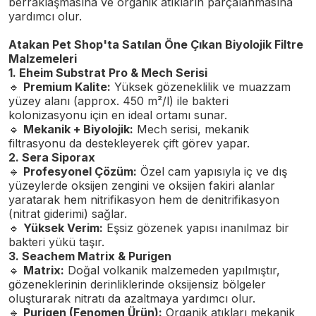
berraklaşmasına ve organik atıkların parçalanmasına
yardımcı olur.
Atakan Pet Shop'ta Satılan Öne Çıkan Biyolojik Filtre
Malzemeleri
1. Eheim Substrat Pro & Mech Serisi
🔹
Premium Kalite:
Yüksek gözeneklilik ve muazzam
yüzey alanı (approx. 450 m²/l) ile bakteri
kolonizasyonu için en ideal ortamı sunar.
🔹
Mekanik + Biyolojik:
Mech serisi, mekanik
filtrasyonu da destekleyerek çift görev yapar.
2. Sera Siporax
🔹
Profesyonel Çözüm:
Özel cam yapısıyla iç ve dış
yüzeylerde oksijen zengini ve oksijen fakiri alanlar
yaratarak hem nitrifikasyon hem de denitrifikasyon
(nitrat giderimi) sağlar.
🔹
Yüksek Verim:
Eşsiz gözenek yapısı inanılmaz bir
bakteri yükü taşır.
3. Seachem Matrix & Purigen
🔹
Matrix:
Doğal volkanik malzemeden yapılmıştır,
gözeneklerinin derinliklerinde oksijensiz bölgeler
oluşturarak nitratı da azaltmaya yardımcı olur.
🔹
Purigen (Fenomen Ürün):
Organik atıkları mekanik