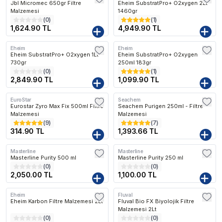
Jbl Micromec 650gr Filtre
Eheim SubstratPro+ O2xygen 2Lt
Malzemesi
1460gr
(
0
)
(
1
)
1,624.90 TL
4,949.90 TL
Eheim
Eheim
Kargo Bedava
Kargo Bedava
Eheim SubstratPro+ O2xygen 1Lt
Eheim SubstratPro+ O2xygen
730gr
250ml 183gr
(
0
)
(
1
)
2,849.90 TL
1,099.90 TL
EuroStar
Seachem
Kargo Bedava
Eurostar Zyro Max Fix 500ml Filtre
Seachem Purigen 250ml - Filtre
Malzemesi
Malzemesi
(
9
)
(
7
)
314.90 TL
1,393.66 TL
Masterline
Masterline
Kargo Bedava
Kargo Bedava
Masterline Purity 500 ml
Masterline Purity 250 ml
(
0
)
(
0
)
2,050.00 TL
1,100.00 TL
Eheim
Fluval
Kargo Bedava
Eheim Karbon Filtre Malzemesi 2Lt
Fluval Bio FX Biyolojik Filtre
Malzemesi 2Lt
(
0
)
(
0
)