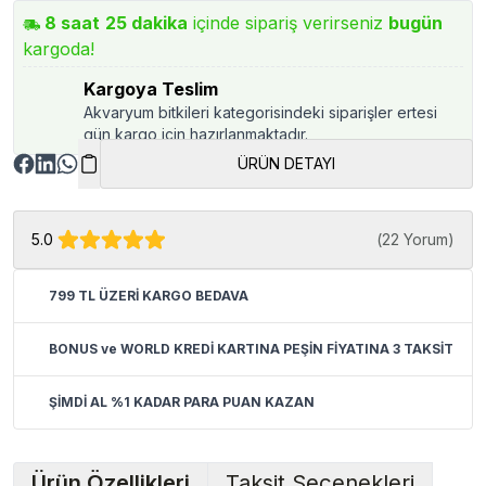
8
saat
25
dakika
içinde sipariş verirseniz
bugün
kargoda!
Kargoya Teslim
Akvaryum bitkileri kategorisindeki siparişler ertesi
gün kargo için hazırlanmaktadır.
ÜRÜN DETAYI
5.0
(
22 Yorum
)
799 TL ÜZERİ KARGO BEDAVA
BONUS ve WORLD KREDİ KARTINA PEŞİN FİYATINA 3 TAKSİT
ŞİMDİ AL %1 KADAR PARA PUAN KAZAN
Ürün Özellikleri
Taksit Seçenekleri