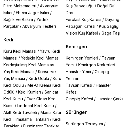
Filtre Malzemeleri
/
Akvaryum
Kuş Banyoluğu
/
Doğal Dal
Isıtıcı
/
Eheim Jager Isıtıcı
/
Darı
Sağlık ve Bakım
/
Yedek
Ferplast Kuş Kafesi
/
Dayang
Parçalar
/
Akvaryum Testleri
Papağan Kafesi
/
Kuş Sağlığı
Vision Kuş Kafesi
/
Gaga Taşı
Kedi
Kemirgen
Kuru Kedi Maması
/
Yavru Kedi
Maması
/
Yetişkin Kedi Maması
Kemirgen Yemleri
/
Tavşan
Kısırlaştırılmış Kedi Mamaları
Yemi
/
Kemirgen Krakerleri
Yaş Kedi Maması
/
Konserve
Hamster Yemi
/
Ginepig
Yaş Maması
/
Kedi Ödülü
/
Kuru
Yemleri
Kedi Ödülü
/
Me-O Krema Kedi
Tavşan Kafesi
/
Hamster
Ödülü
/
Kedi Kumları
/
Sanicat
Kafesi
Kedi Kumu
/
Ever Clean Kedi
Ginepig Kafesi
/
Hamster Çarkı
Kumu
/
Lindocat Kedi Kumu
/
Sürüngen
Akıllı Kedi Tuvaleti
/
Mama Kabı
Kedi Tırmalama Tahtaları
/
Kedi
Sürüngen Teraryum
/
Tarakları
/
Furminator Taraklar