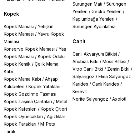
Sürüngen Matı
/
Sürüngen
Yemleri
/
Gecko Yemleri
/
Köpek
Kaplumbağa Yemleri
/
Köpek Maması
/
Yetişkin
Sürüngen Aydınlatma
Köpek Maması
/
Yavru Köpek
Canlı
Maması
Konserve Köpek Maması
/
Yaş
Canlı Akvaryum Bitkisi
/
Köpek Maması
/
Köpek Ödülü
Anubias Bitki
/
Moss Bitkisi
/
Köpek Kemik
/
Çelik Mama
Vitro Canlı Bitki
/
Zemin Bitki
/
Kabı
Salyangoz
/
Elma Salyangoz
Köpek Mama Kabı
/
Ahşap
Karides
/
Canlı Karides
/
Kulübeleri
/
Köpek Yatakları
Kerevit
Köpek Gezdirme Tasması
Nerite Salyangoz
/
Axolotl
Köpek Taşıma Çantaları
/
Metal
Köpek Kafesleri
/
Köpek Çitleri
Köpek Oyuncakları
/
Ağızlıklar
Köpek Tarakları
/
M-Pets
Tarak