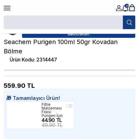
2
/
Akvaryum Biyolojik Filtre Malzemeleri
/
Seachem Purigen 100ml 50gr 
★ Atakan Petshop,
Seachem yetkili
satıcısıdır.
Seachem Purigen 100ml 50gr Kovadan
Bölme
Ürün Kodu
:
2314447
559.90
TL
🎁 Tamamlayıcı Ürün!
Filtre
Malzemesi
Filesi
Purigen İçin
44.90 TL
49.90 TL