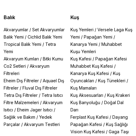
Balık
Kuş
Akvaryumlar
/
Set Akvaryumlar
Kuş Yemleri
/
Versele Laga Kuş
Balık Yemi
/
Cichlid Balık Yemi
Yemi
/
Papağan Yemi
/
Tropical Balık Yemi
/
Tetra
Kanarya Yemi
/
Muhabbet
Yemi
Kuşu Yemleri
Akvaryum Kumları
/
Bitki Kumu
Kuş Kafesi
/
Papağan Kafesi
Co2 Setleri
/
Akvaryum
Muhabbet Kuş Kafesi
/
Filtreleri
Kanarya Kuş Kafesi
/
Kuş
Eheim Dış Filtreler
/
Aquael Dış
Oyuncakları
/
Kuş Tünekleri
/
Filtreler
/
Fluval Dış Filtreler
Kuş Mamaları
Tetra Dış Filtreler
/
Tetra Isıtıcı
Kuş Aksesuarları
/
Kuş Krakeri
Filtre Malzemeleri
/
Akvaryum
Kuş Banyoluğu
/
Doğal Dal
Isıtıcı
/
Eheim Jager Isıtıcı
/
Darı
Sağlık ve Bakım
/
Yedek
Ferplast Kuş Kafesi
/
Dayang
Parçalar
/
Akvaryum Testleri
Papağan Kafesi
/
Kuş Sağlığı
Vision Kuş Kafesi
/
Gaga Taşı