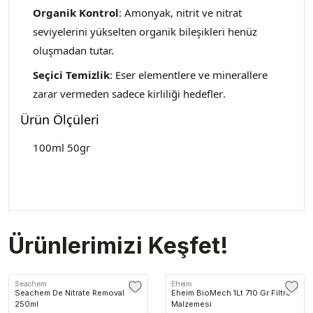
Organik Kontrol
: Amonyak, nitrit ve nitrat
seviyelerini yükselten organik bileşikleri henüz
oluşmadan tutar.
Seçici Temizlik
: Eser elementlere ve minerallere
zarar vermeden sadece kirliliği hedefler
.
Ürün Ölçüleri
100ml 50gr
Ürünlerimizi Keşfet!
Seachem
Eheim
Seachem De Nitrate Removal
Eheim BioMech 1Lt 710 Gr Filtre
250ml
Malzemesi