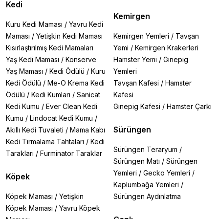
Kedi
Kemirgen
Kuru Kedi Maması
/
Yavru Kedi
Maması
/
Yetişkin Kedi Maması
Kemirgen Yemleri
/
Tavşan
Kısırlaştırılmış Kedi Mamaları
Yemi
/
Kemirgen Krakerleri
Yaş Kedi Maması
/
Konserve
Hamster Yemi
/
Ginepig
Yaş Maması
/
Kedi Ödülü
/
Kuru
Yemleri
Kedi Ödülü
/
Me-O Krema Kedi
Tavşan Kafesi
/
Hamster
Ödülü
/
Kedi Kumları
/
Sanicat
Kafesi
Kedi Kumu
/
Ever Clean Kedi
Ginepig Kafesi
/
Hamster Çarkı
Kumu
/
Lindocat Kedi Kumu
/
Sürüngen
Akıllı Kedi Tuvaleti
/
Mama Kabı
Kedi Tırmalama Tahtaları
/
Kedi
Sürüngen Teraryum
/
Tarakları
/
Furminator Taraklar
Sürüngen Matı
/
Sürüngen
Yemleri
/
Gecko Yemleri
/
Köpek
Kaplumbağa Yemleri
/
Köpek Maması
/
Yetişkin
Sürüngen Aydınlatma
Köpek Maması
/
Yavru Köpek