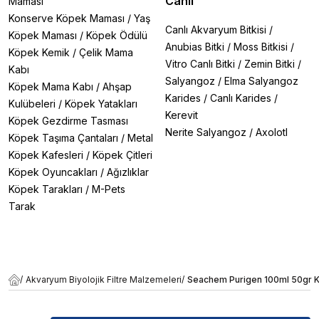
Canlı
Maması
Konserve Köpek Maması
/
Yaş
Canlı Akvaryum Bitkisi
/
Köpek Maması
/
Köpek Ödülü
Anubias Bitki
/
Moss Bitkisi
/
Köpek Kemik
/
Çelik Mama
Vitro Canlı Bitki
/
Zemin Bitki
/
Kabı
Salyangoz
/
Elma Salyangoz
Köpek Mama Kabı
/
Ahşap
Karides
/
Canlı Karides
/
Kulübeleri
/
Köpek Yatakları
Kerevit
Köpek Gezdirme Tasması
Nerite Salyangoz
/
Axolotl
Köpek Taşıma Çantaları
/
Metal
Köpek Kafesleri
/
Köpek Çitleri
Köpek Oyuncakları
/
Ağızlıklar
Köpek Tarakları
/
M-Pets
Tarak
/
Akvaryum Biyolojik Filtre Malzemeleri
/
Seachem Purigen 100ml 50gr 