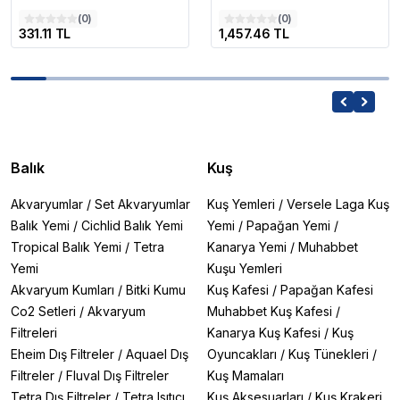
(
0
)
(
0
)
331.11 TL
1,457.46 TL
Balık
Kuş
Akvaryumlar
/
Set Akvaryumlar
Kuş Yemleri
/
Versele Laga Kuş
Balık Yemi
/
Cichlid Balık Yemi
Yemi
/
Papağan Yemi
/
Tropical Balık Yemi
/
Tetra
Kanarya Yemi
/
Muhabbet
Yemi
Kuşu Yemleri
Akvaryum Kumları
/
Bitki Kumu
Kuş Kafesi
/
Papağan Kafesi
Co2 Setleri
/
Akvaryum
Muhabbet Kuş Kafesi
/
Filtreleri
Kanarya Kuş Kafesi
/
Kuş
Eheim Dış Filtreler
/
Aquael Dış
Oyuncakları
/
Kuş Tünekleri
/
Filtreler
/
Fluval Dış Filtreler
Kuş Mamaları
Tetra Dış Filtreler
/
Tetra Isıtıcı
Kuş Aksesuarları
/
Kuş Krakeri