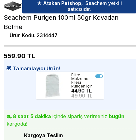
★ Atakan Petshop,
Seachem yetkili
satıcısıdır.
Seachem Purigen 100ml 50gr Kovadan
Bölme
Ürün Kodu
:
2314447
559.90
TL
🎁 Tamamlayıcı Ürün!
Filtre
Malzemesi
Filesi
Purigen İçin
44.90 TL
49.90 TL
8
saat
5
dakika
içinde sipariş verirseniz
bugün
kargoda!
Kargoya Teslim