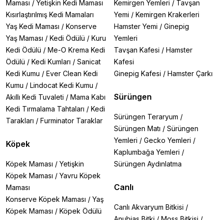
Maması
/
Yetişkin Kedi Maması
Kemirgen Yemleri
/
Tavşan
Kısırlaştırılmış Kedi Mamaları
Yemi
/
Kemirgen Krakerleri
Yaş Kedi Maması
/
Konserve
Hamster Yemi
/
Ginepig
Yaş Maması
/
Kedi Ödülü
/
Kuru
Yemleri
Kedi Ödülü
/
Me-O Krema Kedi
Tavşan Kafesi
/
Hamster
Ödülü
/
Kedi Kumları
/
Sanicat
Kafesi
Kedi Kumu
/
Ever Clean Kedi
Ginepig Kafesi
/
Hamster Çarkı
Kumu
/
Lindocat Kedi Kumu
/
Sürüngen
Akıllı Kedi Tuvaleti
/
Mama Kabı
Kedi Tırmalama Tahtaları
/
Kedi
Sürüngen Teraryum
/
Tarakları
/
Furminator Taraklar
Sürüngen Matı
/
Sürüngen
Yemleri
/
Gecko Yemleri
/
Köpek
Kaplumbağa Yemleri
/
Köpek Maması
/
Yetişkin
Sürüngen Aydınlatma
Köpek Maması
/
Yavru Köpek
Canlı
Maması
Konserve Köpek Maması
/
Yaş
Canlı Akvaryum Bitkisi
/
Köpek Maması
/
Köpek Ödülü
Anubias Bitki
/
Moss Bitkisi
/