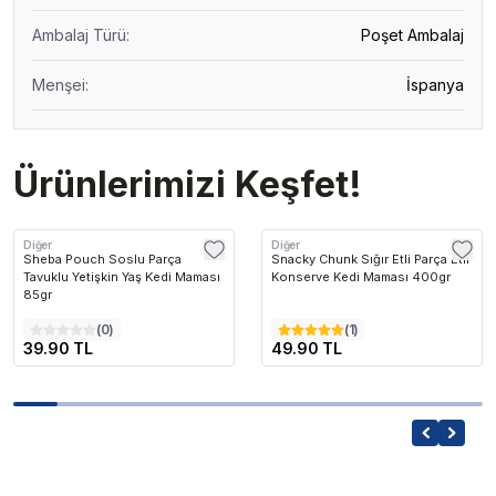
Ambalaj Türü
:
Poşet Ambalaj
Menşei
:
İspanya
Ürünlerimizi Keşfet!
Diğer
Diğer
Sheba Pouch Soslu Parça
Snacky Chunk Sığır Etli Parça Etli
Tavuklu Yetişkin Yaş Kedi Maması
Konserve Kedi Maması 400gr
85gr
(
0
)
(
1
)
39.90 TL
49.90 TL