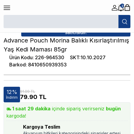
2
/
Konserve Kedi Maması
/
Advance Pouch Morina Balıklı Kısırlaştırılmış
★ Atakan Petshop,
Advance yetkili
satıcısıdır.
Advance Pouch Morina Balıklı Kısırlaştırılmış
Yaş Kedi Maması 85gr
Ürün Kodu
:
226-964530
SKT
:
10.10.2027
Barkod
:
8410650939353
12
%
91.09 TL
79.90
TL
İndirim
1
saat
29
dakika
içinde sipariş verirseniz
bugün
kargoda!
Kargoya Teslim
Akvaryum bitkileri kategorisindeki siparişler ertesi