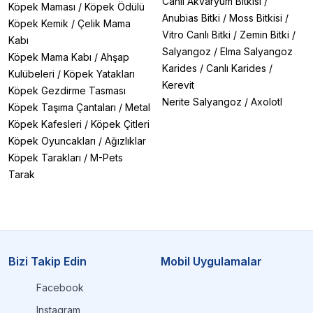
Canlı Akvaryum Bitkisi
/
Köpek Maması
/
Köpek Ödülü
Anubias Bitki
/
Moss Bitkisi
/
Köpek Kemik
/
Çelik Mama
Vitro Canlı Bitki
/
Zemin Bitki
/
Kabı
Salyangoz
/
Elma Salyangoz
Köpek Mama Kabı
/
Ahşap
Karides
/
Canlı Karides
/
Kulübeleri
/
Köpek Yatakları
Kerevit
Köpek Gezdirme Tasması
Nerite Salyangoz
/
Axolotl
Köpek Taşıma Çantaları
/
Metal
Köpek Kafesleri
/
Köpek Çitleri
Köpek Oyuncakları
/
Ağızlıklar
Köpek Tarakları
/
M-Pets
Tarak
Bizi Takip Edin
Mobil Uygulamalar
Facebook
Instagram