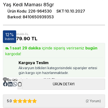
Yaş Kedi Maması 85gr
Ürün Kodu
:
226-964530
SKT
:
10.10.2027
Barkod
:
8410650939353
12
%
91.09 TL
79.90
TL
İndirim
1
saat
29
dakika
içinde sipariş verirseniz
bugün
kargoda!
Kargoya Teslim
Akvaryum bitkileri kategorisindeki siparişler ertesi
gün kargo için hazırlanmaktadır.
Bu üründen kazancınız
11.19 TL
ÜRÜN DETAYI
5.0
(
2 Yorum
)