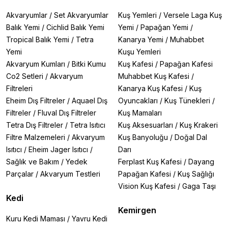
Akvaryumlar
/
Set Akvaryumlar
Kuş Yemleri
/
Versele Laga Kuş
Balık Yemi
/
Cichlid Balık Yemi
Yemi
/
Papağan Yemi
/
Tropical Balık Yemi
/
Tetra
Kanarya Yemi
/
Muhabbet
Yemi
Kuşu Yemleri
Akvaryum Kumları
/
Bitki Kumu
Kuş Kafesi
/
Papağan Kafesi
Co2 Setleri
/
Akvaryum
Muhabbet Kuş Kafesi
/
Filtreleri
Kanarya Kuş Kafesi
/
Kuş
Eheim Dış Filtreler
/
Aquael Dış
Oyuncakları
/
Kuş Tünekleri
/
Filtreler
/
Fluval Dış Filtreler
Kuş Mamaları
Tetra Dış Filtreler
/
Tetra Isıtıcı
Kuş Aksesuarları
/
Kuş Krakeri
Filtre Malzemeleri
/
Akvaryum
Kuş Banyoluğu
/
Doğal Dal
Isıtıcı
/
Eheim Jager Isıtıcı
/
Darı
Sağlık ve Bakım
/
Yedek
Ferplast Kuş Kafesi
/
Dayang
Parçalar
/
Akvaryum Testleri
Papağan Kafesi
/
Kuş Sağlığı
Vision Kuş Kafesi
/
Gaga Taşı
Kedi
Kemirgen
Kuru Kedi Maması
/
Yavru Kedi