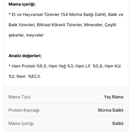
Mama içeriği;
* Et ve Hayvansal Türevler (%4 Morina Balığı Dahil), Balık ve
Balık türevleri, Bitkisel Kökenli Türevler, Mineraller, Çeşitli
şekerler, meyveler
Analiz değerleri;
* Ham Protein %9,5; Ham Yağ %3; Ham Lif %0,8; Ham Kül
%2; Nem %82,5.
Mama Türü
:
Yaş Mama
Protein Kaynağı
:
Morina Balıklı
Mama İçeriği
:
Balıklı