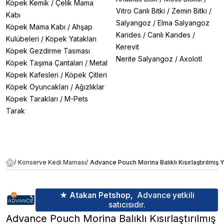
Köpek Kemik
/
Çelik Mama
Vitro Canlı Bitki
/
Zemin Bitki
/
Kabı
Salyangoz
/
Elma Salyangoz
Köpek Mama Kabı
/
Ahşap
Karides
/
Canlı Karides
/
Kulübeleri
/
Köpek Yatakları
Kerevit
Köpek Gezdirme Tasması
Nerite Salyangoz
/
Axolotl
Köpek Taşıma Çantaları
/
Metal
Köpek Kafesleri
/
Köpek Çitleri
Köpek Oyuncakları
/
Ağızlıklar
Köpek Tarakları
/
M-Pets
Tarak
/
Konserve Kedi Maması
/
Advance Pouch Morina Balıklı Kısırlaştırılmış
★ Atakan Petshop,
Advance yetkili
satıcısıdır.
Advance Pouch Morina Balıklı Kısırlaştırılmış