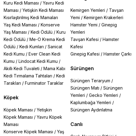
Kuru Kedi Maması
/
Yavru Kedi
Maması
/
Yetişkin Kedi Maması
Kemirgen Yemleri
/
Tavşan
Kısırlaştırılmış Kedi Mamaları
Yemi
/
Kemirgen Krakerleri
Yaş Kedi Maması
/
Konserve
Hamster Yemi
/
Ginepig
Yaş Maması
/
Kedi Ödülü
/
Kuru
Yemleri
Kedi Ödülü
/
Me-O Krema Kedi
Tavşan Kafesi
/
Hamster
Ödülü
/
Kedi Kumları
/
Sanicat
Kafesi
Kedi Kumu
/
Ever Clean Kedi
Ginepig Kafesi
/
Hamster Çarkı
Kumu
/
Lindocat Kedi Kumu
/
Sürüngen
Akıllı Kedi Tuvaleti
/
Mama Kabı
Kedi Tırmalama Tahtaları
/
Kedi
Sürüngen Teraryum
/
Tarakları
/
Furminator Taraklar
Sürüngen Matı
/
Sürüngen
Yemleri
/
Gecko Yemleri
/
Köpek
Kaplumbağa Yemleri
/
Köpek Maması
/
Yetişkin
Sürüngen Aydınlatma
Köpek Maması
/
Yavru Köpek
Canlı
Maması
Konserve Köpek Maması
/
Yaş