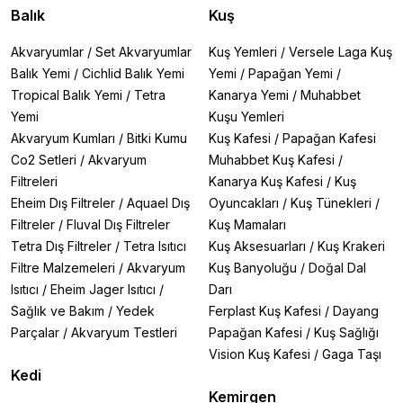
Balık
Kuş
Akvaryumlar
/
Set Akvaryumlar
Kuş Yemleri
/
Versele Laga Kuş
Balık Yemi
/
Cichlid Balık Yemi
Yemi
/
Papağan Yemi
/
Tropical Balık Yemi
/
Tetra
Kanarya Yemi
/
Muhabbet
Yemi
Kuşu Yemleri
Akvaryum Kumları
/
Bitki Kumu
Kuş Kafesi
/
Papağan Kafesi
Co2 Setleri
/
Akvaryum
Muhabbet Kuş Kafesi
/
Filtreleri
Kanarya Kuş Kafesi
/
Kuş
Eheim Dış Filtreler
/
Aquael Dış
Oyuncakları
/
Kuş Tünekleri
/
Filtreler
/
Fluval Dış Filtreler
Kuş Mamaları
Tetra Dış Filtreler
/
Tetra Isıtıcı
Kuş Aksesuarları
/
Kuş Krakeri
Filtre Malzemeleri
/
Akvaryum
Kuş Banyoluğu
/
Doğal Dal
Isıtıcı
/
Eheim Jager Isıtıcı
/
Darı
Sağlık ve Bakım
/
Yedek
Ferplast Kuş Kafesi
/
Dayang
Parçalar
/
Akvaryum Testleri
Papağan Kafesi
/
Kuş Sağlığı
Vision Kuş Kafesi
/
Gaga Taşı
Kedi
Kemirgen