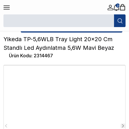
2
/
Akvaryum Aydınlatmalar
/
Yikeda TP-5,6WLB Tray Light 20x20 Cm Sta
★ Atakan Petshop,
Yikeda yetkili satıcısıdır.
Yikeda TP-5,6WLB Tray Light 20x20 Cm
Standlı Led Aydınlatma 5,6W Mavi Beyaz
Ürün Kodu
:
2314467