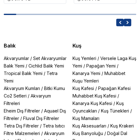
Balık
Kuş
Akvaryumlar
/
Set Akvaryumlar
Kuş Yemleri
/
Versele Laga Kuş
Balık Yemi
/
Cichlid Balık Yemi
Yemi
/
Papağan Yemi
/
Tropical Balık Yemi
/
Tetra
Kanarya Yemi
/
Muhabbet
Yemi
Kuşu Yemleri
Akvaryum Kumları
/
Bitki Kumu
Kuş Kafesi
/
Papağan Kafesi
Co2 Setleri
/
Akvaryum
Muhabbet Kuş Kafesi
/
Filtreleri
Kanarya Kuş Kafesi
/
Kuş
Eheim Dış Filtreler
/
Aquael Dış
Oyuncakları
/
Kuş Tünekleri
/
Filtreler
/
Fluval Dış Filtreler
Kuş Mamaları
Tetra Dış Filtreler
/
Tetra Isıtıcı
Kuş Aksesuarları
/
Kuş Krakeri
Filtre Malzemeleri
/
Akvaryum
Kuş Banyoluğu
/
Doğal Dal