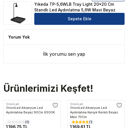
Yikeda TP-5,6WLB Tray Light 20x20 Cm
Standlı Led Aydınlatma 5,6W Mavi Beyaz
Sepete Ekle
Yorum Yok
İlk yorumu sen yap
Ürünlerimizi Keşfet!
OrionLed
OrionLed
OrionLed Akvaryum Led
OrionLed Akvaryum Led
Aydınlatma Beyaz 90Cm 6500K
Aydınlatma Karışık Renkli Beyaz
Mavi 70Cm
(
0
)
(
1
)
1,196.75 TL
1,169.61 TL