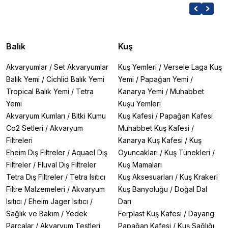
Balık
Kuş
Akvaryumlar
/
Set Akvaryumlar
Kuş Yemleri
/
Versele Laga Kuş
Balık Yemi
/
Cichlid Balık Yemi
Yemi
/
Papağan Yemi
/
Tropical Balık Yemi
/
Tetra
Kanarya Yemi
/
Muhabbet
Yemi
Kuşu Yemleri
Akvaryum Kumları
/
Bitki Kumu
Kuş Kafesi
/
Papağan Kafesi
Co2 Setleri
/
Akvaryum
Muhabbet Kuş Kafesi
/
Filtreleri
Kanarya Kuş Kafesi
/
Kuş
Eheim Dış Filtreler
/
Aquael Dış
Oyuncakları
/
Kuş Tünekleri
/
Filtreler
/
Fluval Dış Filtreler
Kuş Mamaları
Tetra Dış Filtreler
/
Tetra Isıtıcı
Kuş Aksesuarları
/
Kuş Krakeri
Filtre Malzemeleri
/
Akvaryum
Kuş Banyoluğu
/
Doğal Dal
Isıtıcı
/
Eheim Jager Isıtıcı
/
Darı
Sağlık ve Bakım
/
Yedek
Ferplast Kuş Kafesi
/
Dayang
Parçalar
/
Akvaryum Testleri
Papağan Kafesi
/
Kuş Sağlığı