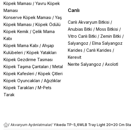
Köpek Maması
/
Yavru Köpek
Canlı
Maması
Konserve Köpek Maması
/
Yaş
Canlı Akvaryum Bitkisi
/
Köpek Maması
/
Köpek Ödülü
Anubias Bitki
/
Moss Bitkisi
/
Köpek Kemik
/
Çelik Mama
Vitro Canlı Bitki
/
Zemin Bitki
/
Kabı
Salyangoz
/
Elma Salyangoz
Köpek Mama Kabı
/
Ahşap
Karides
/
Canlı Karides
/
Kulübeleri
/
Köpek Yatakları
Kerevit
Köpek Gezdirme Tasması
Nerite Salyangoz
/
Axolotl
Köpek Taşıma Çantaları
/
Metal
Köpek Kafesleri
/
Köpek Çitleri
Köpek Oyuncakları
/
Ağızlıklar
Köpek Tarakları
/
M-Pets
Tarak
/
Akvaryum Aydınlatmalar
/
Yikeda TP-5,6WLB Tray Light 20x20 Cm Sta