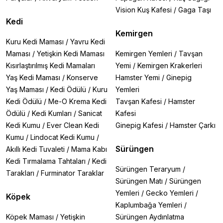
Vision Kuş Kafesi
/
Gaga Taşı
Kedi
Kemirgen
Kuru Kedi Maması
/
Yavru Kedi
Maması
/
Yetişkin Kedi Maması
Kemirgen Yemleri
/
Tavşan
Kısırlaştırılmış Kedi Mamaları
Yemi
/
Kemirgen Krakerleri
Yaş Kedi Maması
/
Konserve
Hamster Yemi
/
Ginepig
Yaş Maması
/
Kedi Ödülü
/
Kuru
Yemleri
Kedi Ödülü
/
Me-O Krema Kedi
Tavşan Kafesi
/
Hamster
Ödülü
/
Kedi Kumları
/
Sanicat
Kafesi
Kedi Kumu
/
Ever Clean Kedi
Ginepig Kafesi
/
Hamster Çarkı
Kumu
/
Lindocat Kedi Kumu
/
Sürüngen
Akıllı Kedi Tuvaleti
/
Mama Kabı
Kedi Tırmalama Tahtaları
/
Kedi
Sürüngen Teraryum
/
Tarakları
/
Furminator Taraklar
Sürüngen Matı
/
Sürüngen
Yemleri
/
Gecko Yemleri
/
Köpek
Kaplumbağa Yemleri
/
Köpek Maması
/
Yetişkin
Sürüngen Aydınlatma