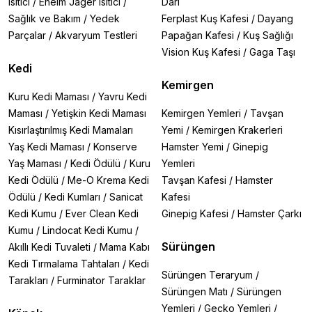
Isıtıcı
/
Eheim Jager Isıtıcı
/
Darı
Sağlık ve Bakım
/
Yedek
Ferplast Kuş Kafesi
/
Dayang
Parçalar
/
Akvaryum Testleri
Papağan Kafesi
/
Kuş Sağlığı
Vision Kuş Kafesi
/
Gaga Taşı
Kedi
Kemirgen
Kuru Kedi Maması
/
Yavru Kedi
Maması
/
Yetişkin Kedi Maması
Kemirgen Yemleri
/
Tavşan
Kısırlaştırılmış Kedi Mamaları
Yemi
/
Kemirgen Krakerleri
Yaş Kedi Maması
/
Konserve
Hamster Yemi
/
Ginepig
Yaş Maması
/
Kedi Ödülü
/
Kuru
Yemleri
Kedi Ödülü
/
Me-O Krema Kedi
Tavşan Kafesi
/
Hamster
Ödülü
/
Kedi Kumları
/
Sanicat
Kafesi
Kedi Kumu
/
Ever Clean Kedi
Ginepig Kafesi
/
Hamster Çarkı
Kumu
/
Lindocat Kedi Kumu
/
Sürüngen
Akıllı Kedi Tuvaleti
/
Mama Kabı
Kedi Tırmalama Tahtaları
/
Kedi
Sürüngen Teraryum
/
Tarakları
/
Furminator Taraklar
Sürüngen Matı
/
Sürüngen
Yemleri
/
Gecko Yemleri
/