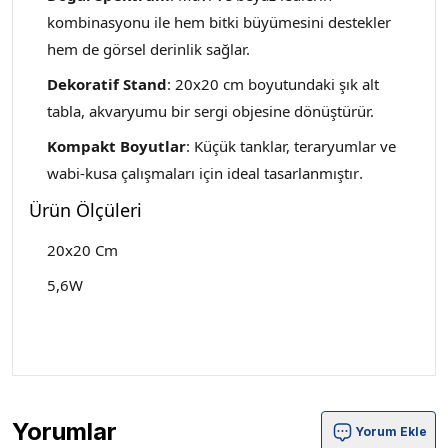
kombinasyonu ile hem bitki büyümesini destekler
hem de görsel derinlik sağlar.
Dekoratif Stand
: 20x20 cm boyutundaki şık alt
tabla, akvaryumu bir sergi objesine dönüştürür.
Kompakt Boyutlar
: Küçük tanklar, teraryumlar ve
wabi-kusa çalışmaları için ideal tasarlanmıştır
.
Ürün Ölçüleri
20x20 Cm
5,6W
Yorumlar
Yorum Ekle
Yikeda TP-5,6WLB Tray Light 20x20 Cm Standlı Led Ayd