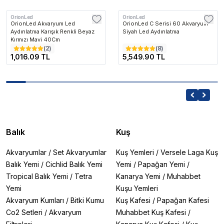
OrionLed
OrionLed
OrionLed Akvaryum Led
OrionLed C Serisi 60 Akvaryum
Aydınlatma Karışık Renkli Beyaz
Siyah Led Aydınlatma
Kırmızı Mavi 40Cm
(
2
)
(
8
)
1,016.09 TL
5,549.90 TL
Balık
Kuş
Akvaryumlar
/
Set Akvaryumlar
Kuş Yemleri
/
Versele Laga Kuş
Balık Yemi
/
Cichlid Balık Yemi
Yemi
/
Papağan Yemi
/
Tropical Balık Yemi
/
Tetra
Kanarya Yemi
/
Muhabbet
Yemi
Kuşu Yemleri
Akvaryum Kumları
/
Bitki Kumu
Kuş Kafesi
/
Papağan Kafesi
Co2 Setleri
/
Akvaryum
Muhabbet Kuş Kafesi
/