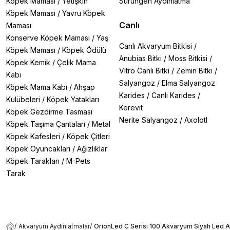
Köpek Maması
/
Yetişkin
Sürüngen Aydınlatma
Köpek Maması
/
Yavru Köpek
Canlı
Maması
Konserve Köpek Maması
/
Yaş
Canlı Akvaryum Bitkisi
/
Köpek Maması
/
Köpek Ödülü
Anubias Bitki
/
Moss Bitkisi
/
Köpek Kemik
/
Çelik Mama
Vitro Canlı Bitki
/
Zemin Bitki
/
Kabı
Salyangoz
/
Elma Salyangoz
Köpek Mama Kabı
/
Ahşap
Karides
/
Canlı Karides
/
Kulübeleri
/
Köpek Yatakları
Kerevit
Köpek Gezdirme Tasması
Nerite Salyangoz
/
Axolotl
Köpek Taşıma Çantaları
/
Metal
Köpek Kafesleri
/
Köpek Çitleri
Köpek Oyuncakları
/
Ağızlıklar
Köpek Tarakları
/
M-Pets
Tarak
/
Akvaryum Aydınlatmalar
/
OrionLed C Serisi 100 Akvaryum Siyah Led A