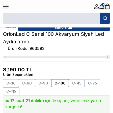
2
/
Akvaryum Aydınlatmalar
/
OrionLed C Serisi 100 Akvaryum Siyah Led A
★ Atakan Petshop,
OrionLed yetkili
satıcısıdır.
OrionLed C Serisi 100 Akvaryum Siyah Led
Aydınlatma
Ürün Kodu
:
963592
8,190.00
TL
Ürün Seçenekleri
C-30
C-60
C-90
C-100
C-45
C-75
C-115
17
saat
21
dakika
içinde sipariş verirseniz
yarın
kargoda!