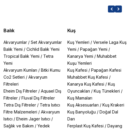
Balık
Kuş
Akvaryumlar
/
Set Akvaryumlar
Kuş Yemleri
/
Versele Laga Kuş
Balık Yemi
/
Cichlid Balık Yemi
Yemi
/
Papağan Yemi
/
Tropical Balık Yemi
/
Tetra
Kanarya Yemi
/
Muhabbet
Yemi
Kuşu Yemleri
Akvaryum Kumları
/
Bitki Kumu
Kuş Kafesi
/
Papağan Kafesi
Co2 Setleri
/
Akvaryum
Muhabbet Kuş Kafesi
/
Filtreleri
Kanarya Kuş Kafesi
/
Kuş
Eheim Dış Filtreler
/
Aquael Dış
Oyuncakları
/
Kuş Tünekleri
/
Filtreler
/
Fluval Dış Filtreler
Kuş Mamaları
Tetra Dış Filtreler
/
Tetra Isıtıcı
Kuş Aksesuarları
/
Kuş Krakeri
Filtre Malzemeleri
/
Akvaryum
Kuş Banyoluğu
/
Doğal Dal
Isıtıcı
/
Eheim Jager Isıtıcı
/
Darı
Sağlık ve Bakım
/
Yedek
Ferplast Kuş Kafesi
/
Dayang