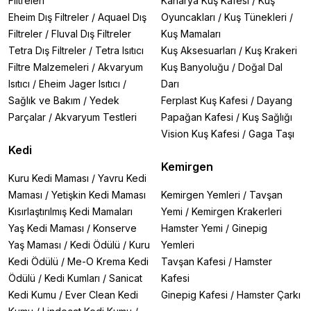
Filtreleri
Kanarya Kuş Kafesi
/
Kuş
Eheim Dış Filtreler
/
Aquael Dış
Oyuncakları
/
Kuş Tünekleri
/
Filtreler
/
Fluval Dış Filtreler
Kuş Mamaları
Tetra Dış Filtreler
/
Tetra Isıtıcı
Kuş Aksesuarları
/
Kuş Krakeri
Filtre Malzemeleri
/
Akvaryum
Kuş Banyoluğu
/
Doğal Dal
Isıtıcı
/
Eheim Jager Isıtıcı
/
Darı
Sağlık ve Bakım
/
Yedek
Ferplast Kuş Kafesi
/
Dayang
Parçalar
/
Akvaryum Testleri
Papağan Kafesi
/
Kuş Sağlığı
Vision Kuş Kafesi
/
Gaga Taşı
Kedi
Kemirgen
Kuru Kedi Maması
/
Yavru Kedi
Maması
/
Yetişkin Kedi Maması
Kemirgen Yemleri
/
Tavşan
Kısırlaştırılmış Kedi Mamaları
Yemi
/
Kemirgen Krakerleri
Yaş Kedi Maması
/
Konserve
Hamster Yemi
/
Ginepig
Yaş Maması
/
Kedi Ödülü
/
Kuru
Yemleri
Kedi Ödülü
/
Me-O Krema Kedi
Tavşan Kafesi
/
Hamster
Ödülü
/
Kedi Kumları
/
Sanicat
Kafesi
Kedi Kumu
/
Ever Clean Kedi
Ginepig Kafesi
/
Hamster Çarkı