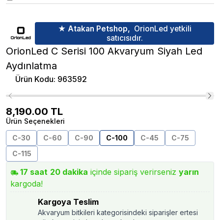
★ Atakan Petshop,
OrionLed yetkili
satıcısıdır.
OrionLed C Serisi 100 Akvaryum Siyah Led
Aydınlatma
Ürün Kodu
:
963592
8,190.00
TL
Ürün Seçenekleri
C-30
C-60
C-90
C-100
C-45
C-75
C-115
17
saat
20
dakika
içinde sipariş verirseniz
yarın
kargoda!
Kargoya Teslim
Akvaryum bitkileri kategorisindeki siparişler ertesi