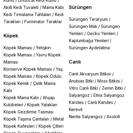
Kumu
/
Lindocat Kedi Kumu
/
Sürüngen
Akıllı Kedi Tuvaleti
/
Mama Kabı
Kedi Tırmalama Tahtaları
/
Kedi
Sürüngen Teraryum
/
Tarakları
/
Furminator Taraklar
Sürüngen Matı
/
Sürüngen
Yemleri
/
Gecko Yemleri
/
Köpek
Kaplumbağa Yemleri
/
Köpek Maması
/
Yetişkin
Sürüngen Aydınlatma
Köpek Maması
/
Yavru Köpek
Canlı
Maması
Konserve Köpek Maması
/
Yaş
Canlı Akvaryum Bitkisi
/
Köpek Maması
/
Köpek Ödülü
Anubias Bitki
/
Moss Bitkisi
/
Köpek Kemik
/
Çelik Mama
Vitro Canlı Bitki
/
Zemin Bitki
/
Kabı
Salyangoz
/
Elma Salyangoz
Köpek Mama Kabı
/
Ahşap
Karides
/
Canlı Karides
/
Kulübeleri
/
Köpek Yatakları
Kerevit
Köpek Gezdirme Tasması
Nerite Salyangoz
/
Axolotl
Köpek Taşıma Çantaları
/
Metal
Köpek Kafesleri
/
Köpek Çitleri