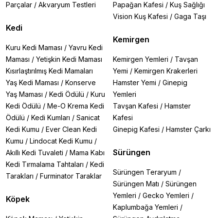
Parçalar
/
Akvaryum Testleri
Papağan Kafesi
/
Kuş Sağlığı
Vision Kuş Kafesi
/
Gaga Taşı
Kedi
Kemirgen
Kuru Kedi Maması
/
Yavru Kedi
Maması
/
Yetişkin Kedi Maması
Kemirgen Yemleri
/
Tavşan
Kısırlaştırılmış Kedi Mamaları
Yemi
/
Kemirgen Krakerleri
Yaş Kedi Maması
/
Konserve
Hamster Yemi
/
Ginepig
Yaş Maması
/
Kedi Ödülü
/
Kuru
Yemleri
Kedi Ödülü
/
Me-O Krema Kedi
Tavşan Kafesi
/
Hamster
Ödülü
/
Kedi Kumları
/
Sanicat
Kafesi
Kedi Kumu
/
Ever Clean Kedi
Ginepig Kafesi
/
Hamster Çarkı
Kumu
/
Lindocat Kedi Kumu
/
Sürüngen
Akıllı Kedi Tuvaleti
/
Mama Kabı
Kedi Tırmalama Tahtaları
/
Kedi
Sürüngen Teraryum
/
Tarakları
/
Furminator Taraklar
Sürüngen Matı
/
Sürüngen
Yemleri
/
Gecko Yemleri
/
Köpek
Kaplumbağa Yemleri
/