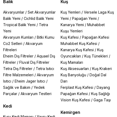
Balık
Kuş
Akvaryumlar
/
Set Akvaryumlar
Kuş Yemleri
/
Versele Laga Kuş
Balık Yemi
/
Cichlid Balık Yemi
Yemi
/
Papağan Yemi
/
Tropical Balık Yemi
/
Tetra
Kanarya Yemi
/
Muhabbet
Yemi
Kuşu Yemleri
Akvaryum Kumları
/
Bitki Kumu
Kuş Kafesi
/
Papağan Kafesi
Co2 Setleri
/
Akvaryum
Muhabbet Kuş Kafesi
/
Filtreleri
Kanarya Kuş Kafesi
/
Kuş
Eheim Dış Filtreler
/
Aquael Dış
Oyuncakları
/
Kuş Tünekleri
/
Filtreler
/
Fluval Dış Filtreler
Kuş Mamaları
Tetra Dış Filtreler
/
Tetra Isıtıcı
Kuş Aksesuarları
/
Kuş Krakeri
Filtre Malzemeleri
/
Akvaryum
Kuş Banyoluğu
/
Doğal Dal
Isıtıcı
/
Eheim Jager Isıtıcı
/
Darı
Sağlık ve Bakım
/
Yedek
Ferplast Kuş Kafesi
/
Dayang
Parçalar
/
Akvaryum Testleri
Papağan Kafesi
/
Kuş Sağlığı
Vision Kuş Kafesi
/
Gaga Taşı
Kedi
Kemirgen
Kuru Kedi Maması
/
Yavru Kedi