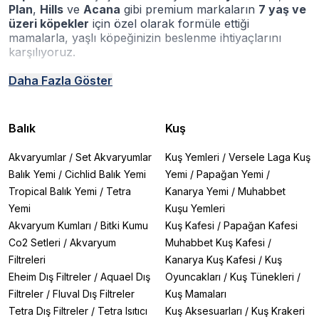
Plan
,
Hills
ve
Acana
gibi premium markaların
7 yaş ve
üzeri köpekler
için özel olarak formüle ettiği
mamalarla, yaşlı köpeğinizin beslenme ihtiyaçlarını
karşılıyoruz.
Neden Yaşlı Köpek Maması Kullanılmalı?
Daha Fazla Göster
✔
Eklem Desteği
– Glukozamin ve kondroitin ile eklem
sağlığını korur
✔
Düşük Kalorili
– Yaşlanmayla yavaşlayan
Balık
Kuş
metabolizma için ideal
✔
Sindirim Dostu
– Kolay çiğnenebilir granüller ve lif
Akvaryumlar
/
Set Akvaryumlar
Kuş Yemleri
/
Versele Laga Kuş
desteği
Balık Yemi
/
Cichlid Balık Yemi
Yemi
/
Papağan Yemi
/
✔
Böbrek Sağlığı
– Kontrollü fosfor ve protein içeriği
Tropical Balık Yemi
/
Tetra
Kanarya Yemi
/
Muhabbet
✔
Antioksidan Zengini
– Bağışıklık sistemini
güçlendiren E ve C vitamini
Yemi
Kuşu Yemleri
Akvaryum Kumları
/
Bitki Kumu
Kuş Kafesi
/
Papağan Kafesi
Irk Boyutuna Göre En Çok Satan Yaşlı Köpek
Co2 Setleri
/
Akvaryum
Muhabbet Kuş Kafesi
/
Mamaları
Filtreleri
Kanarya Kuş Kafesi
/
Kuş
Küçük Irk Yaşlı Köpek Mamaları (1-10kg)
Eheim Dış Filtreler
/
Aquael Dış
Oyuncakları
/
Kuş Tünekleri
/
Royal Canin X-Small Ageing 8+
10 yaş üstü minikler için
Filtreler
/
Fluval Dış Filtreler
Kuş Mamaları
L-Carnitin ile kilo kontrolü
Tetra Dış Filtreler
/
Tetra Isıtıcı
Kuş Aksesuarları
/
Kuş Krakeri