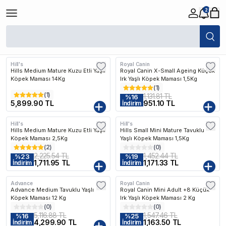
2
/
Köpek
/
Köpek Maması
/
Yaşlı Köpek Maması
Filtreler
Son Eklenen
Hill's
Royal Canin
Kargo Bedava
Hills Medium Mature Kuzu Etli Yaşlı
Royal Canin X-Small Ageing Küçük
Köpek Maması 14Kg
Irk Yaşlı Köpek Maması 1,5Kg
(
1
)
(
1
)
1,131.81 TL
%
16
5,899.90 TL
951.10 TL
İndirim
Hill's
Hill's
Kargo Bedava
Kargo Bedava
Hills Medium Mature Kuzu Etli Yaşlı
Hills Small Mini Mature Tavuklu
Köpek Maması 2,5Kg
Yaşlı Köpek Maması 1,5Kg
(
2
)
(
0
)
2,225.54 TL
1,452.44 TL
%
23
%
19
1,711.95 TL
1,171.33 TL
İndirim
İndirim
Advance
Royal Canin
Kargo Bedava
Kargo Bedava
Advance Medium Tavuklu Yaşlı
Royal Canin Mini Adult +8 Küçük
Köpek Maması 12 Kg
Irk Yaşlı Köpek Maması 2 Kg
(
0
)
(
0
)
5,116.88 TL
1,547.46 TL
%
16
%
25
4,299.90 TL
1,163.50 TL
İndirim
İndirim