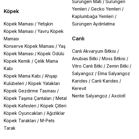
Sürüngen Matı
/
Sürüngen
başlangıç
Yemleri
/
Gecko Yemleri
/
Köpek
Protein Kaynağı:
Somon, kuzu gibi sindirimi kolay
Kaplumbağa Yemleri
/
proteinler
Granül Boyutu:
Küçük ırklar için minik taneler
Köpek Maması
/
Yetişkin
Sürüngen Aydınlatma
Ek İçerikler:
Glukozamin, omega-3 ve antioksidanlar
Köpek Maması
/
Yavru Köpek
Veteriner Onayı:
Özel sağlık sorunlarında uzman
Canlı
Maması
görüşü
Konserve Köpek Maması
/
Yaş
Sık Sorulan Sorular
Canlı Akvaryum Bitkisi
/
Köpek Maması
/
Köpek Ödülü
Yaşlı köpek maması kaç yaşında verilmeli?
Anubias Bitki
/
Moss Bitkisi
/
Küçük ırklar: 7-8 yaş
Köpek Kemik
/
Çelik Mama
Vitro Canlı Bitki
/
Zemin Bitki
/
Orta ırklar: 6-7 yaş
Kabı
Büyük ırklar: 5-6 yaş
Salyangoz
/
Elma Salyangoz
Köpek Mama Kabı
/
Ahşap
En iyi yaşlı köpek maması hangisi?
Karides
/
Canlı Karides
/
Kulübeleri
/
Köpek Yatakları
Royal Canin ve Hills klinik deneyimli en güvenilir
Kerevit
Köpek Gezdirme Tasması
/
markalardır.
Nerite Salyangoz
/
Axolotl
Köpek Taşıma Çantaları
/
Metal
Yaşlı köpeğim yemek yemiyor ne yapmalıyım?
Köpek Kafesleri
/
Köpek Çitleri
Islak mama karıştırmayı deneyin
Köpek Oyuncakları
/
Ağızlıklar
Veteriner kontrolü şart
Köpek Tarakları
/
M-Pets
Tüm mamalarımız orijinal ve son kullanma tarihi kontrol
Tarak
edilerek gönderilir.