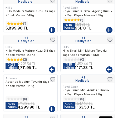
Kargo Bedava
Hediyeler
Hediyeler
Hill's
Royal Canin
Hills Medium Mature Kuzu Etli Yaşlı
Royal Canin X-Small Ageing Küçük
Köpek Maması 14Kg
Irk Yaşlı Köpek Maması 1,5Kg
(
1
)
(
1
)
1,131.81 TL
%
16
5,899.90 TL
951.10 TL
İndirim
+
1
+
1
Kargo Bedava
Kargo Bedava
Hediyeler
Hediyeler
Hill's
Hill's
Hills Medium Mature Kuzu Etli Yaşlı
Hills Small Mini Mature Tavuklu
Köpek Maması 2,5Kg
Yaşlı Köpek Maması 1,5Kg
(
2
)
(
0
)
2,225.54 TL
1,452.44 TL
%
23
%
19
1,711.95 TL
1,171.33 TL
İndirim
İndirim
+
1
Advance
Kargo Bedava
Kargo Bedava
Hediyeler
Advance Medium Tavuklu Yaşlı
Köpek Maması 12 Kg
Royal Canin
Royal Canin Mini Adult +8 Küçük
Irk Yaşlı Köpek Maması 2 Kg
(
0
)
(
0
)
5,116.88 TL
1,547.46 TL
%
16
%
25
4,299.90 TL
1,163.50 TL
İndirim
İndirim
+
1
+
1