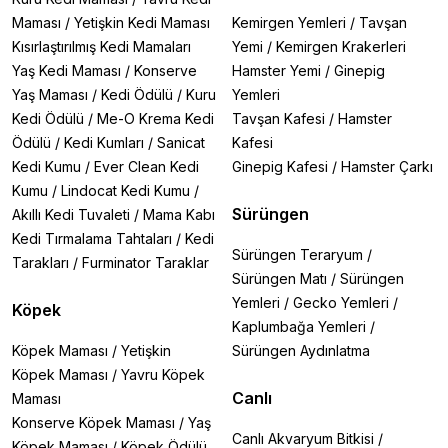
Maması
/
Yetişkin Kedi Maması
Kemirgen Yemleri
/
Tavşan
Kısırlaştırılmış Kedi Mamaları
Yemi
/
Kemirgen Krakerleri
Yaş Kedi Maması
/
Konserve
Hamster Yemi
/
Ginepig
Yaş Maması
/
Kedi Ödülü
/
Kuru
Yemleri
Kedi Ödülü
/
Me-O Krema Kedi
Tavşan Kafesi
/
Hamster
Ödülü
/
Kedi Kumları
/
Sanicat
Kafesi
Kedi Kumu
/
Ever Clean Kedi
Ginepig Kafesi
/
Hamster Çarkı
Kumu
/
Lindocat Kedi Kumu
/
Sürüngen
Akıllı Kedi Tuvaleti
/
Mama Kabı
Kedi Tırmalama Tahtaları
/
Kedi
Sürüngen Teraryum
/
Tarakları
/
Furminator Taraklar
Sürüngen Matı
/
Sürüngen
Yemleri
/
Gecko Yemleri
/
Köpek
Kaplumbağa Yemleri
/
Köpek Maması
/
Yetişkin
Sürüngen Aydınlatma
Köpek Maması
/
Yavru Köpek
Canlı
Maması
Konserve Köpek Maması
/
Yaş
Canlı Akvaryum Bitkisi
/
Köpek Maması
/
Köpek Ödülü