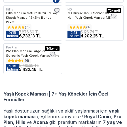
Hill's
ND
Kargo Bedava
Kargo Bedava
Tükendi
Hills Medium Mature Kuzu Etli Yaşlı
ND Düşük Tahıllı Senior Tavuk ve
Köpek Maması 12+2Kg Bonus
Narlı Yaşlı Köpek Maması 12Kg
Paket
(
11
)
(
1
)
7,876.60 TL
5,126.74 TL
%
15
%
18
6,732.13 TL
4,202.25 TL
İndirim
İndirim
Pro Plan
Kargo Bedava
Tükendi
Pro Plan Medium Large 7+
Somonlu Yaşlı Köpek Maması 14Kg
(
4
)
6,410.30 TL
%
15
5,432.46 TL
İndirim
Yaşlı Köpek Maması | 7+ Yaş Köpekler İçin Özel
Formüller
Yaşlı dostunuzun sağlıklı ve aktif yaşlanması için
yaşlı
köpek maması
çeşitlerini sunuyoruz!
Royal Canin
,
Pro
Plan
,
Hills
ve
Acana
gibi premium markaların
7 yaş ve