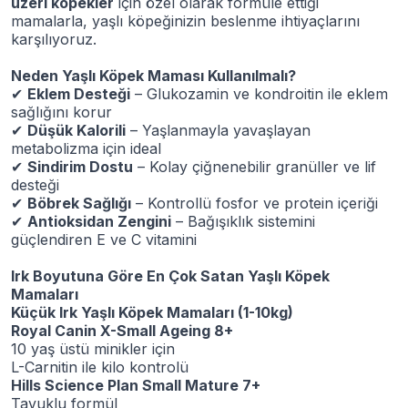
üzeri köpekler
için özel olarak formüle ettiği
mamalarla, yaşlı köpeğinizin beslenme ihtiyaçlarını
karşılıyoruz.
Neden Yaşlı Köpek Maması Kullanılmalı?
✔
Eklem Desteği
– Glukozamin ve kondroitin ile eklem
sağlığını korur
✔
Düşük Kalorili
– Yaşlanmayla yavaşlayan
metabolizma için ideal
✔
Sindirim Dostu
– Kolay çiğnenebilir granüller ve lif
desteği
✔
Böbrek Sağlığı
– Kontrollü fosfor ve protein içeriği
✔
Antioksidan Zengini
– Bağışıklık sistemini
güçlendiren E ve C vitamini
Irk Boyutuna Göre En Çok Satan Yaşlı Köpek
Mamaları
Küçük Irk Yaşlı Köpek Mamaları (1-10kg)
Royal Canin X-Small Ageing 8+
10 yaş üstü minikler için
L-Carnitin ile kilo kontrolü
Hills Science Plan Small Mature 7+
Tavuklu formül