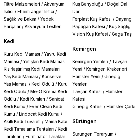
Hills Science Plan Small Mature 7+
Filtre Malzemeleri
/
Akvaryum
Kuş Banyoluğu
/
Doğal Dal
Tavuklu formül
Isıtıcı
/
Eheim Jager Isıtıcı
/
Darı
Küçük granül boyutu
Sağlık ve Bakım
/
Yedek
Ferplast Kuş Kafesi
/
Dayang
Orta Irk Yaşlı Köpek Mamaları (11-25kg)
Pro Plan Medium Adult 7+ Somonlu
Parçalar
/
Akvaryum Testleri
Papağan Kafesi
/
Kuş Sağlığı
Omega-3 ile eklem desteği
Vision Kuş Kafesi
/
Gaga Taşı
14kg ekonomik paket
Kedi
ND Düşük Tahıllı Senior Tavuk+Nar
Kemirgen
%60 taze et içerikli
Kuru Kedi Maması
/
Yavru Kedi
Tahılsız formül
Maması
/
Yetişkin Kedi Maması
Kemirgen Yemleri
/
Tavşan
Büyük Irk Yaşlı Köpek Mamaları (26kg+)
Kısırlaştırılmış Kedi Mamaları
Yemi
/
Kemirgen Krakerleri
Reflex Plus Orta/Büyük Irk 15kg
Kuzu etli formül
Yaş Kedi Maması
/
Konserve
Hamster Yemi
/
Ginepig
Eklem koruyucu bileşenler
Yaş Maması
/
Kedi Ödülü
/
Kuru
Yemleri
Hills Science Plan Large Mature
Kedi Ödülü
/
Me-O Krema Kedi
Tavşan Kafesi
/
Hamster
Büyük ırklarda eklem dejenerasyonunu önler
Ödülü
/
Kedi Kumları
/
Sanicat
Kafesi
Özel Sağlık İhtiyaçları İçin Mamalar
Kedi Kumu
/
Ever Clean Kedi
Ginepig Kafesi
/
Hamster Çarkı
Böbrek Dostu:
Royal Canin Renal
Kilo Kontrolü:
Hills Perfect Weight
Kumu
/
Lindocat Kedi Kumu
/
Hassas Sindirim:
Pro Plan Sensitive
Sürüngen
Akıllı Kedi Tuvaleti
/
Mama Kabı
Eklem Problemleri:
Advance Joint Care
Kedi Tırmalama Tahtaları
/
Kedi
Yaşlı Köpek Maması Seçerken 5 Altın Kural
Sürüngen Teraryum
/
Tarakları
/
Furminator Taraklar
Yaş ve Irk Uyumu:
7 yaş küçük, 5 yaş büyük ırklar için