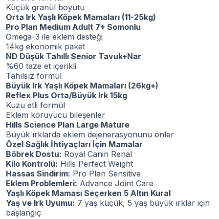
Küçük granül boyutu
Orta Irk Yaşlı Köpek Mamaları (11-25kg)
Pro Plan Medium Adult 7+ Somonlu
Omega-3 ile eklem desteği
14kg ekonomik paket
ND Düşük Tahıllı Senior Tavuk+Nar
%60 taze et içerikli
Tahılsız formül
Büyük Irk Yaşlı Köpek Mamaları (26kg+)
Reflex Plus Orta/Büyük Irk 15kg
Kuzu etli formül
Eklem koruyucu bileşenler
Hills Science Plan Large Mature
Büyük ırklarda eklem dejenerasyonunu önler
Özel Sağlık İhtiyaçları İçin Mamalar
Böbrek Dostu:
Royal Canin Renal
Kilo Kontrolü:
Hills Perfect Weight
Hassas Sindirim:
Pro Plan Sensitive
Eklem Problemleri:
Advance Joint Care
Yaşlı Köpek Maması Seçerken 5 Altın Kural
Yaş ve Irk Uyumu:
7 yaş küçük, 5 yaş büyük ırklar için
başlangıç