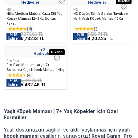
Kargo Bedava
Kargo Bedava
Tükendi
Hediyeler
Hediyeler
Hill's
ND
Hills Medium Mature Kuzu Etli Yaşlı
ND Düşük Tahıllı Senior Tavuk ve
Köpek Maması 12+2Kg Bonus
Narlı Yaşlı Köpek Maması 12Kg
Paket
(
11
)
(
1
)
7,876.60 TL
5,126.74 TL
%
15
%
18
6,732.13 TL
4,202.25 TL
İndirim
İndirim
+
2
Kargo Bedava
Tükendi
Hediyeler
Pro Plan
Pro Plan Medium Large 7+
Somonlu Yaşlı Köpek Maması 14Kg
(
4
)
6,410.30 TL
%
15
5,432.46 TL
İndirim
Yaşlı Köpek Maması | 7+ Yaş Köpekler İçin Özel
Formüller
Yaşlı dostunuzun sağlıklı ve aktif yaşlanması için
yaşlı
köpek maması
çeşitlerini sunuyoruz!
Royal Canin
,
Pro