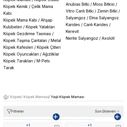
Anubias Bitki
/
Moss Bitkisi
/
Köpek Kemik
/
Çelik Mama
Vitro Canlı Bitki
/
Zemin Bitki
/
Kabı
Salyangoz
/
Elma Salyangoz
Köpek Mama Kabı
/
Ahşap
Karides
/
Canlı Karides
/
Kulübeleri
/
Köpek Yatakları
Kerevit
Köpek Gezdirme Tasması
/
Nerite Salyangoz
/
Axolotl
Köpek Taşıma Çantaları
/
Metal
Köpek Kafesleri
/
Köpek Çitleri
Köpek Oyuncakları
/
Ağızlıklar
Köpek Tarakları
/
M-Pets
Tarak
/
Köpek
/
Köpek Maması
/
Yaşlı Köpek Maması
Filtreler
Son Eklenen
+
1
+
1