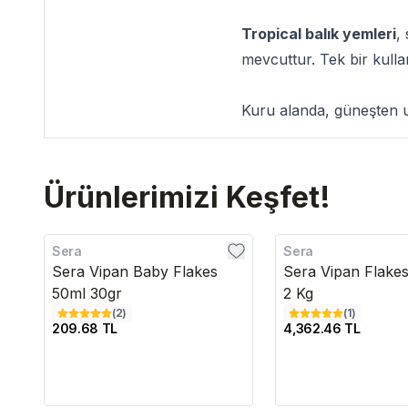
Tropical balık yemleri
,
mevcuttur. Tek bir kulla
Kuru alanda, güneşten uz
Ürünlerimizi Keşfet!
Sera
Sera
Sera Vipan Baby Flakes
Sera Vipan Flakes
50ml 30gr
2 Kg
(
2
)
(
1
)
209.68 TL
4,362.46 TL