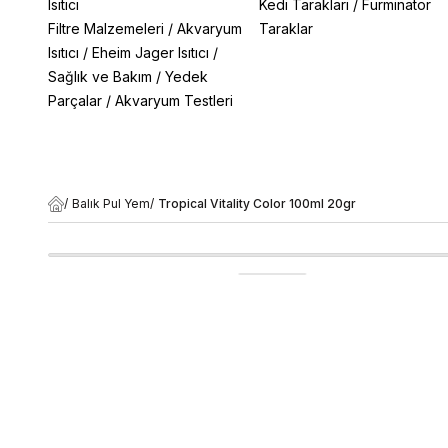
Isıtıcı
Kedi Tarakları
/
Furminator
Filtre Malzemeleri
/
Akvaryum
Taraklar
Isıtıcı
/
Eheim Jager Isıtıcı
/
Sağlık ve Bakım
/
Yedek
Parçalar
/
Akvaryum Testleri
/
Balık Pul Yem
/
Tropical Vitality Color 100ml 20gr