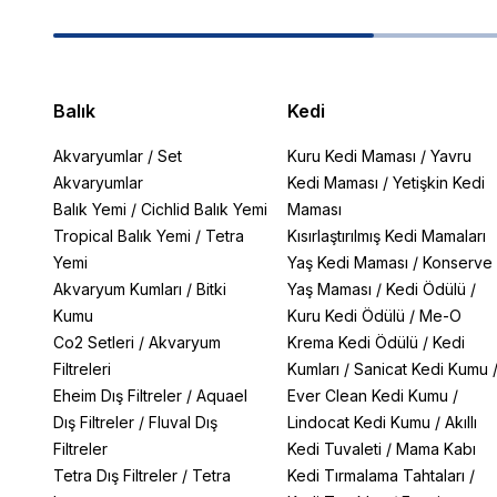
Balık
Kedi
Akvaryumlar
/
Set
Kuru Kedi Maması
/
Yavru
Akvaryumlar
Kedi Maması
/
Yetişkin Kedi
Balık Yemi
/
Cichlid Balık Yemi
Maması
Tropical Balık Yemi
/
Tetra
Kısırlaştırılmış Kedi Mamaları
Yemi
Yaş Kedi Maması
/
Konserve
Akvaryum Kumları
/
Bitki
Yaş Maması
/
Kedi Ödülü
/
Kumu
Kuru Kedi Ödülü
/
Me-O
Co2 Setleri
/
Akvaryum
Krema Kedi Ödülü
/
Kedi
Filtreleri
Kumları
/
Sanicat Kedi Kumu
Eheim Dış Filtreler
/
Aquael
Ever Clean Kedi Kumu
/
Dış Filtreler
/
Fluval Dış
Lindocat Kedi Kumu
/
Akıllı
Filtreler
Kedi Tuvaleti
/
Mama Kabı
Tetra Dış Filtreler
/
Tetra
Kedi Tırmalama Tahtaları
/