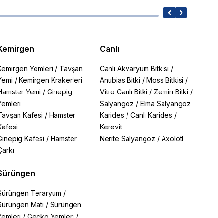
Kemirgen
Canlı
Kemirgen Yemleri
/
Tavşan
Canlı Akvaryum Bitkisi
/
Yemi
/
Kemirgen Krakerleri
Anubias Bitki
/
Moss Bitkisi
/
Hamster Yemi
/
Ginepig
Vitro Canlı Bitki
/
Zemin Bitki
/
Yemleri
Salyangoz
/
Elma Salyangoz
Tavşan Kafesi
/
Hamster
Karides
/
Canlı Karides
/
Kafesi
Kerevit
Ginepig Kafesi
/
Hamster
Nerite Salyangoz
/
Axolotl
Çarkı
Sürüngen
Sürüngen Teraryum
/
Sürüngen Matı
/
Sürüngen
Yemleri
/
Gecko Yemleri
/