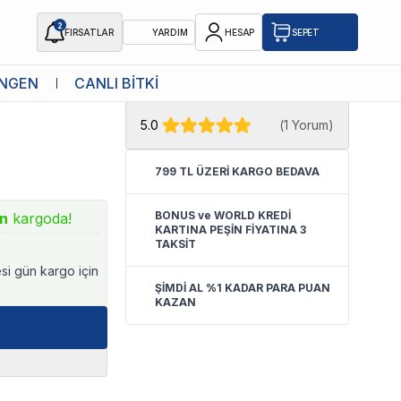
2
FIRSATLAR
YARDIM
HESAP
SEPET
★ Atakan Petshop,
Tropical yetkili
NGEN
CANLI BİTKİ
satıcısıdır.
5.0
(
1 Yorum
)
799 TL ÜZERİ KARGO BEDAVA
BONUS ve WORLD KREDİ
ın
kargoda!
KARTINA PEŞİN FİYATINA 3
TAKSİT
esi gün kargo için
ŞİMDİ AL %1 KADAR PARA PUAN
KAZAN