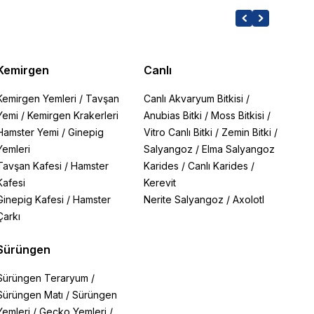
Kemirgen
Canlı
Kemirgen Yemleri
/
Tavşan
Canlı Akvaryum Bitkisi
/
Yemi
/
Kemirgen Krakerleri
Anubias Bitki
/
Moss Bitkisi
/
Hamster Yemi
/
Ginepig
Vitro Canlı Bitki
/
Zemin Bitki
/
Yemleri
Salyangoz
/
Elma Salyangoz
Tavşan Kafesi
/
Hamster
Karides
/
Canlı Karides
/
Kafesi
Kerevit
Ginepig Kafesi
/
Hamster
Nerite Salyangoz
/
Axolotl
Çarkı
Sürüngen
Sürüngen Teraryum
/
Sürüngen Matı
/
Sürüngen
Yemleri
/
Gecko Yemleri
/