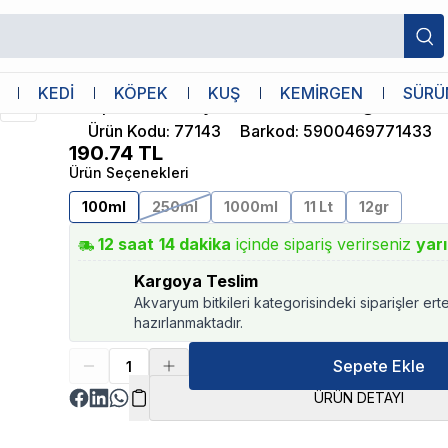
Tropical
KEDİ
KÖPEK
KUŞ
KEMİRGEN
SÜRÜ
Tropical Vitality Color 100ml 20gr
Ürün Kodu
:
77143
Barkod
:
5900469771433
190.74
TL
Ürün Seçenekleri
100ml
250ml
1000ml
11 Lt
12gr
12
saat
14
dakika
içinde sipariş verirseniz
yar
Kargoya Teslim
Akvaryum bitkileri kategorisindeki siparişler ert
hazırlanmaktadır.
Sepete Ekle
ÜRÜN DETAYI