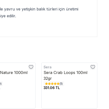
e yavru ve yetişkin balık türleri için üretimi
e edilir.
Sera
S
 Nature 1000ml
Sera Crab Loops 100ml
S
32gr
Lt
0
)
(
1
)
L
331.06 TL
4