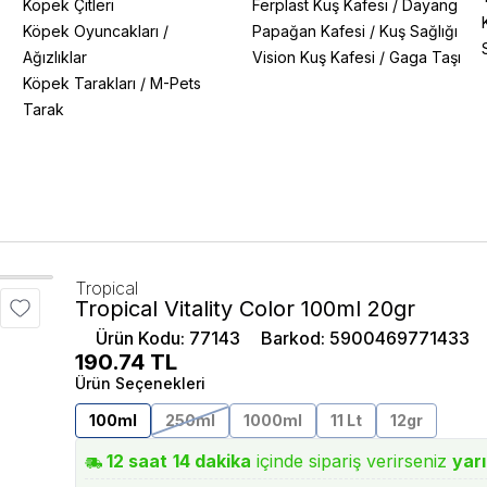
Köpek Çitleri
Ferplast Kuş Kafesi
/
Dayang
Köpek Oyuncakları
/
Papağan Kafesi
/
Kuş Sağlığı
Ağızlıklar
Vision Kuş Kafesi
/
Gaga Taşı
Köpek Tarakları
/
M-Pets
Tarak
Tropical
Tropical Vitality Color 100ml 20gr
Ürün Kodu
:
77143
Barkod
:
5900469771433
190.74
TL
Ürün Seçenekleri
100ml
250ml
1000ml
11 Lt
12gr
12
saat
14
dakika
içinde sipariş verirseniz
yar