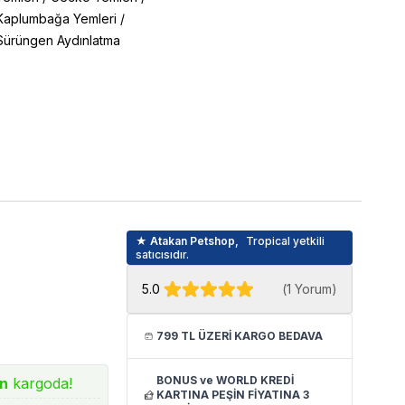
Kaplumbağa Yemleri
/
Sürüngen Aydınlatma
★ Atakan Petshop,
Tropical yetkili
satıcısıdır.
5.0
(
1 Yorum
)
799 TL ÜZERİ KARGO BEDAVA
BONUS ve WORLD KREDİ
ın
kargoda!
KARTINA PEŞİN FİYATINA 3