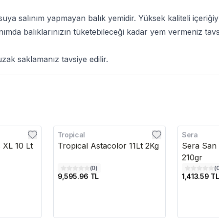
 suya salınım yapmayan balık yemidir. Yüksek kaliteli içeriğiyl
nımda balıklarınızın tüketebileceği kadar yem vermeniz tavsiy
ak saklamanız tavsiye edilir.
Tropical
Sera
 XL 10 Lt
Tropical Astacolor 11Lt 2Kg
Sera San
210gr
(
0
)
(
9,595.96 TL
1,413.59 T