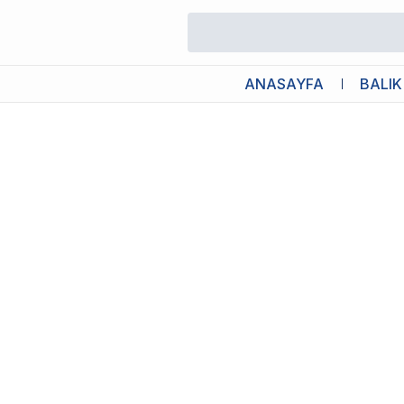
/
Balık Pul Yem
/
Tropical Vitality Color 100ml 20gr
ANASAYFA
BALIK