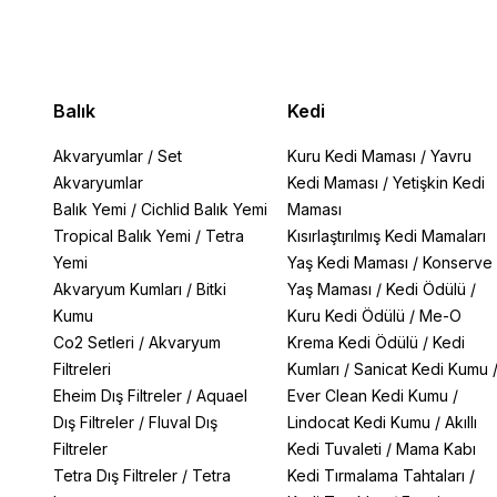
Balık
Kedi
Akvaryumlar
/
Set
Kuru Kedi Maması
/
Yavru
Akvaryumlar
Kedi Maması
/
Yetişkin Kedi
Balık Yemi
/
Cichlid Balık Yemi
Maması
Tropical Balık Yemi
/
Tetra
Kısırlaştırılmış Kedi Mamaları
Yemi
Yaş Kedi Maması
/
Konserve
Akvaryum Kumları
/
Bitki
Yaş Maması
/
Kedi Ödülü
/
Kumu
Kuru Kedi Ödülü
/
Me-O
Co2 Setleri
/
Akvaryum
Krema Kedi Ödülü
/
Kedi
Filtreleri
Kumları
/
Sanicat Kedi Kumu
Eheim Dış Filtreler
/
Aquael
Ever Clean Kedi Kumu
/
Dış Filtreler
/
Fluval Dış
Lindocat Kedi Kumu
/
Akıllı
Filtreler
Kedi Tuvaleti
/
Mama Kabı
Tetra Dış Filtreler
/
Tetra
Kedi Tırmalama Tahtaları
/