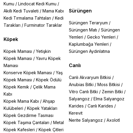
Kumu
/
Lindocat Kedi Kumu
/
Sürüngen
Akıllı Kedi Tuvaleti
/
Mama Kabı
Kedi Tırmalama Tahtaları
/
Kedi
Sürüngen Teraryum
/
Tarakları
/
Furminator Taraklar
Sürüngen Matı
/
Sürüngen
Yemleri
/
Gecko Yemleri
/
Köpek
Kaplumbağa Yemleri
/
Köpek Maması
/
Yetişkin
Sürüngen Aydınlatma
Köpek Maması
/
Yavru Köpek
Canlı
Maması
Konserve Köpek Maması
/
Yaş
Canlı Akvaryum Bitkisi
/
Köpek Maması
/
Köpek Ödülü
Anubias Bitki
/
Moss Bitkisi
/
Köpek Kemik
/
Çelik Mama
Vitro Canlı Bitki
/
Zemin Bitki
/
Kabı
Salyangoz
/
Elma Salyangoz
Köpek Mama Kabı
/
Ahşap
Karides
/
Canlı Karides
/
Kulübeleri
/
Köpek Yatakları
Kerevit
Köpek Gezdirme Tasması
Nerite Salyangoz
/
Axolotl
Köpek Taşıma Çantaları
/
Metal
Köpek Kafesleri
/
Köpek Çitleri