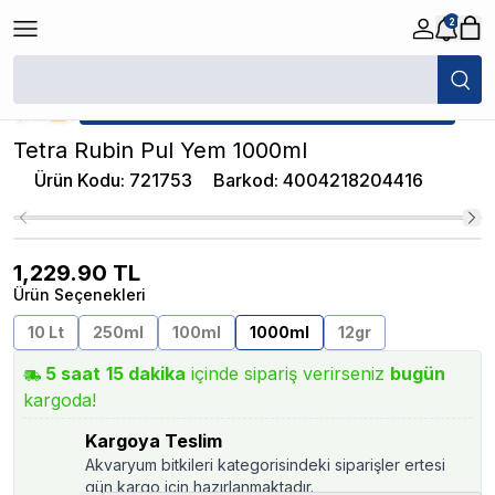
2
/
Balık Pul Yem
/
Tetra Rubin Pul Yem 1000ml
★ Atakan Petshop,
Tetra yetkili satıcısıdır.
Tetra Rubin Pul Yem 1000ml
Ürün Kodu
:
721753
Barkod
:
4004218204416
1,229.90
TL
Ürün Seçenekleri
10 Lt
250ml
100ml
1000ml
12gr
5
saat
15
dakika
içinde sipariş verirseniz
bugün
kargoda!
Kargoya Teslim
Akvaryum bitkileri kategorisindeki siparişler ertesi
gün kargo için hazırlanmaktadır.