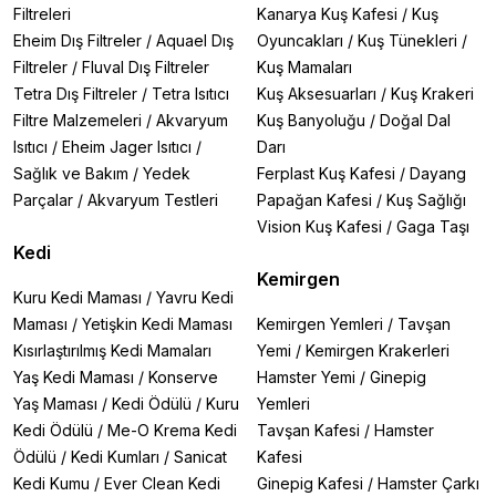
Filtreleri
Kanarya Kuş Kafesi
/
Kuş
Eheim Dış Filtreler
/
Aquael Dış
Oyuncakları
/
Kuş Tünekleri
/
Filtreler
/
Fluval Dış Filtreler
Kuş Mamaları
Tetra Dış Filtreler
/
Tetra Isıtıcı
Kuş Aksesuarları
/
Kuş Krakeri
Filtre Malzemeleri
/
Akvaryum
Kuş Banyoluğu
/
Doğal Dal
Isıtıcı
/
Eheim Jager Isıtıcı
/
Darı
Sağlık ve Bakım
/
Yedek
Ferplast Kuş Kafesi
/
Dayang
Parçalar
/
Akvaryum Testleri
Papağan Kafesi
/
Kuş Sağlığı
Vision Kuş Kafesi
/
Gaga Taşı
Kedi
Kemirgen
Kuru Kedi Maması
/
Yavru Kedi
Maması
/
Yetişkin Kedi Maması
Kemirgen Yemleri
/
Tavşan
Kısırlaştırılmış Kedi Mamaları
Yemi
/
Kemirgen Krakerleri
Yaş Kedi Maması
/
Konserve
Hamster Yemi
/
Ginepig
Yaş Maması
/
Kedi Ödülü
/
Kuru
Yemleri
Kedi Ödülü
/
Me-O Krema Kedi
Tavşan Kafesi
/
Hamster
Ödülü
/
Kedi Kumları
/
Sanicat
Kafesi
Kedi Kumu
/
Ever Clean Kedi
Ginepig Kafesi
/
Hamster Çarkı