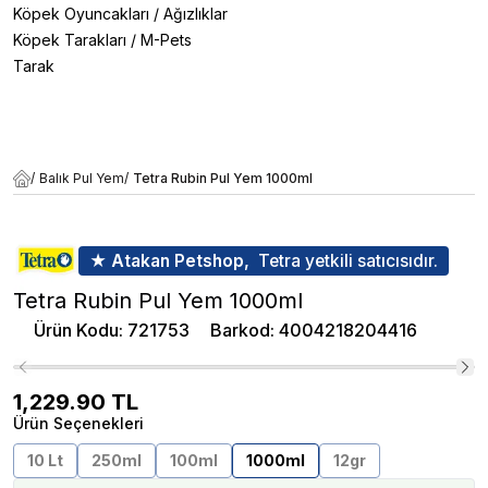
Köpek Oyuncakları
/
Ağızlıklar
Köpek Tarakları
/
M-Pets
Tarak
/
Balık Pul Yem
/
Tetra Rubin Pul Yem 1000ml
★ Atakan Petshop,
Tetra yetkili satıcısıdır.
Tetra Rubin Pul Yem 1000ml
Ürün Kodu
:
721753
Barkod
:
4004218204416
1,229.90
TL
Ürün Seçenekleri
10 Lt
250ml
100ml
1000ml
12gr