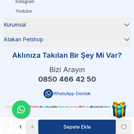
Instagram
Youtube
Kurumsal
Atakan Petshop
Aklınıza Takılan Bir Şey Mi Var?
Bizi Arayın
0850 466 42 50
WhatsApp Destek
Sepete Ekle
Sepete Ekle
Atakan Petshop - 2025 Tüm Hakları Saklıdır
| Reliefers Digital