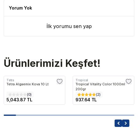
Yorum Yok
İlk yorumu sen yap
Ürünlerimizi Keşfet!
Tetra
Tropical
Tetra Algaemix Kova 10 Lt
Tropical Vitality Color 1000ml
200gr
(
0
)
(
2
)
5,043.87 TL
937.64 TL