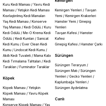
Kemirgen
Kuru Kedi Maması
/
Yavru Kedi
Maması
/
Yetişkin Kedi Maması
Kemirgen Yemleri
/
Tavşan
Kısırlaştırılmış Kedi Mamaları
Yemi
/
Kemirgen Krakerleri
Yaş Kedi Maması
/
Konserve
Hamster Yemi
/
Ginepig
Yaş Maması
/
Kedi Ödülü
/
Kuru
Yemleri
Kedi Ödülü
/
Me-O Krema Kedi
Tavşan Kafesi
/
Hamster
Ödülü
/
Kedi Kumları
/
Sanicat
Kafesi
Kedi Kumu
/
Ever Clean Kedi
Ginepig Kafesi
/
Hamster Çarkı
Kumu
/
Lindocat Kedi Kumu
/
Sürüngen
Akıllı Kedi Tuvaleti
/
Mama Kabı
Kedi Tırmalama Tahtaları
/
Kedi
Sürüngen Teraryum
/
Tarakları
/
Furminator Taraklar
Sürüngen Matı
/
Sürüngen
Yemleri
/
Gecko Yemleri
/
Köpek
Kaplumbağa Yemleri
/
Köpek Maması
/
Yetişkin
Sürüngen Aydınlatma
Köpek Maması
/
Yavru Köpek
Canlı
Maması
Konserve Köpek Maması
/
Yaş