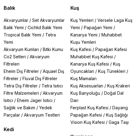
Balık
Kuş
Akvaryumlar
/
Set Akvaryumlar
Kuş Yemleri
/
Versele Laga Kuş
Balık Yemi
/
Cichlid Balık Yemi
Yemi
/
Papağan Yemi
/
Tropical Balık Yemi
/
Tetra
Kanarya Yemi
/
Muhabbet
Yemi
Kuşu Yemleri
Akvaryum Kumları
/
Bitki Kumu
Kuş Kafesi
/
Papağan Kafesi
Co2 Setleri
/
Akvaryum
Muhabbet Kuş Kafesi
/
Filtreleri
Kanarya Kuş Kafesi
/
Kuş
Eheim Dış Filtreler
/
Aquael Dış
Oyuncakları
/
Kuş Tünekleri
/
Filtreler
/
Fluval Dış Filtreler
Kuş Mamaları
Tetra Dış Filtreler
/
Tetra Isıtıcı
Kuş Aksesuarları
/
Kuş Krakeri
Filtre Malzemeleri
/
Akvaryum
Kuş Banyoluğu
/
Doğal Dal
Isıtıcı
/
Eheim Jager Isıtıcı
/
Darı
Sağlık ve Bakım
/
Yedek
Ferplast Kuş Kafesi
/
Dayang
Parçalar
/
Akvaryum Testleri
Papağan Kafesi
/
Kuş Sağlığı
Vision Kuş Kafesi
/
Gaga Taşı
Kedi