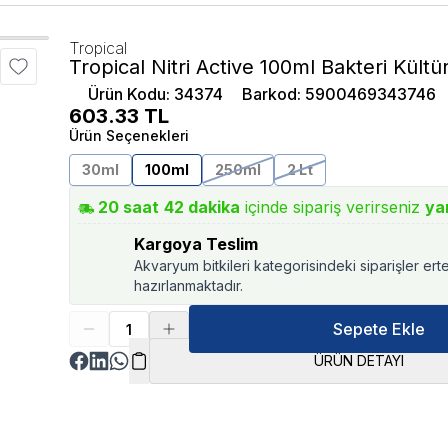
Tropical
Tropical Nitri Active 100ml Bakteri Kültü
Ürün Kodu
:
34374
Barkod
:
5900469343746
603.33
TL
Ürün Seçenekleri
30ml
100ml
250ml
2 Lt
20
saat
42
dakika
içinde sipariş verirseniz
ya
Kargoya Teslim
Akvaryum bitkileri kategorisindeki siparişler ert
hazırlanmaktadır.
Sepete Ekle
ÜRÜN DETAYI