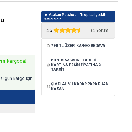
★ Atakan Petshop,
Tropical yetkili
rü
satıcısıdır.
4.5
(
4 Yorum
)
799 TL ÜZERİ KARGO BEDAVA
BONUS ve WORLD KREDİ
rın
kargoda!
KARTINA PEŞİN FİYATINA 3
TAKSİT
esi gün kargo için
ŞİMDİ AL %1 KADAR PARA PUAN
KAZAN