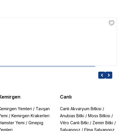
Seac
Seach
3,968
Kemirgen
Canlı
Kemirgen Yemleri
/
Tavşan
Canlı Akvaryum Bitkisi
/
Yemi
/
Kemirgen Krakerleri
Anubias Bitki
/
Moss Bitkisi
/
Hamster Yemi
/
Ginepig
Vitro Canlı Bitki
/
Zemin Bitki
/
Yemleri
Salyangoz
/
Elma Salyangoz