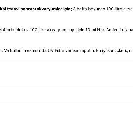
bi tedavi sonrası akvaryumlar için;
3 hafta boyunca 100 litre akvar
aftada bir kez 100 litre akvaryum suyu için 10 ml Nitri Active kullanab
Ve kullanım esnasında UV Filtre var ise kapatın. En iyi sonuçlar için T
umları