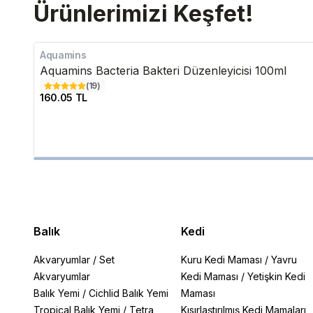
Ürünlerimizi Keşfet!
Aquamins
Aquamins Bacteria Bakteri Düzenleyicisi 100ml
(
19
)
160.05 TL
Balık
Kedi
Akvaryumlar
/
Set
Kuru Kedi Maması
/
Yavru
Akvaryumlar
Kedi Maması
/
Yetişkin Kedi
Balık Yemi
/
Cichlid Balık Yemi
Maması
Tropical Balık Yemi
/
Tetra
Kısırlaştırılmış Kedi Mamaları