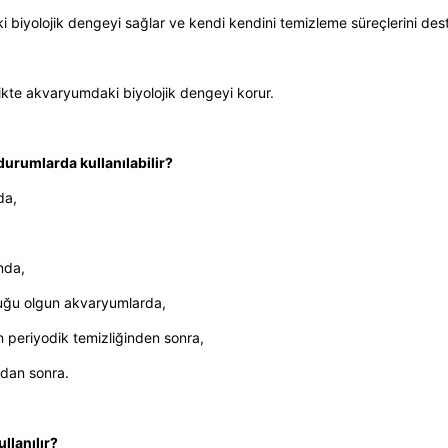
 biyolojik dengeyi sağlar ve kendi kendini temizleme süreçlerini dest
rlikte akvaryumdaki biyolojik dengeyi korur.
 durumlarda kullanılabilir?
da,
nda,
duğu olgun akvaryumlarda,
in periyodik temizliğinden sonra,
mdan sonra.
ullanılır?