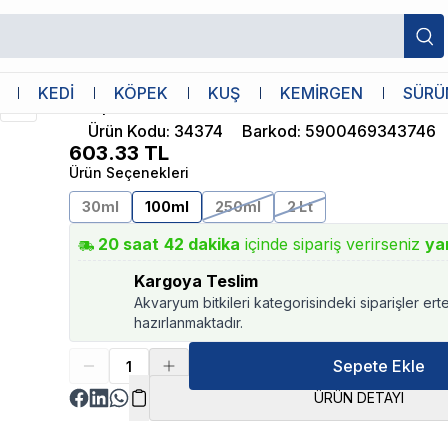
eri Kültürü
Tropical
KEDİ
KÖPEK
KUŞ
KEMİRGEN
SÜRÜ
Tropical Nitri Active 100ml Bakteri Kültü
Ürün Kodu
:
34374
Barkod
:
5900469343746
603.33
TL
Ürün Seçenekleri
30ml
100ml
250ml
2 Lt
20
saat
42
dakika
içinde sipariş verirseniz
ya
Kargoya Teslim
Akvaryum bitkileri kategorisindeki siparişler ert
hazırlanmaktadır.
Sepete Ekle
ÜRÜN DETAYI