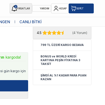
2
FIRSATLAR
YARDIM
HESAP
SEPET
★ Atakan Petshop,
Tropical yetkili
NGEN
CANLI BİTKİ
rü
satıcısıdır.
4.5
(
4 Yorum
)
799 TL ÜZERİ KARGO BEDAVA
BONUS ve WORLD KREDİ
rın
kargoda!
KARTINA PEŞİN FİYATINA 3
TAKSİT
esi gün kargo için
ŞİMDİ AL %1 KADAR PARA PUAN
KAZAN