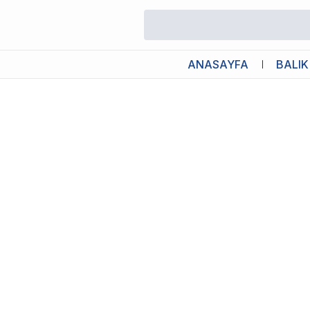
/
Biyolojik Start / Bakteri Kültürleri
/
Tropical Nitri Active 100ml Bakt
ANASAYFA
BALIK