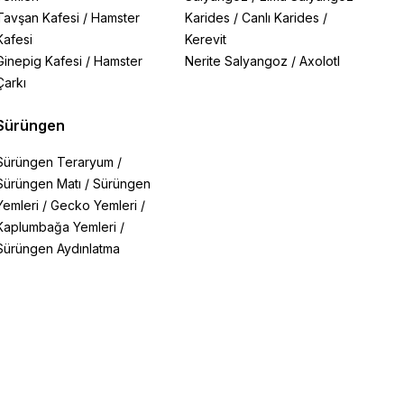
Tavşan Kafesi
/
Hamster
Karides
/
Canlı Karides
/
Kafesi
Kerevit
Ginepig Kafesi
/
Hamster
Nerite Salyangoz
/
Axolotl
Çarkı
Sürüngen
Sürüngen Teraryum
/
Sürüngen Matı
/
Sürüngen
Yemleri
/
Gecko Yemleri
/
Kaplumbağa Yemleri
/
Sürüngen Aydınlatma