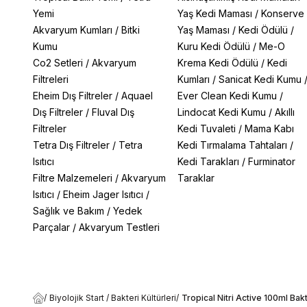
Yemi
Yaş Kedi Maması
/
Konserve
Akvaryum Kumları
/
Bitki
Yaş Maması
/
Kedi Ödülü
/
Kumu
Kuru Kedi Ödülü
/
Me-O
Co2 Setleri
/
Akvaryum
Krema Kedi Ödülü
/
Kedi
Filtreleri
Kumları
/
Sanicat Kedi Kumu
Eheim Dış Filtreler
/
Aquael
Ever Clean Kedi Kumu
/
Dış Filtreler
/
Fluval Dış
Lindocat Kedi Kumu
/
Akıllı
Filtreler
Kedi Tuvaleti
/
Mama Kabı
Tetra Dış Filtreler
/
Tetra
Kedi Tırmalama Tahtaları
/
Isıtıcı
Kedi Tarakları
/
Furminator
Filtre Malzemeleri
/
Akvaryum
Taraklar
Isıtıcı
/
Eheim Jager Isıtıcı
/
Sağlık ve Bakım
/
Yedek
Parçalar
/
Akvaryum Testleri
/
Biyolojik Start / Bakteri Kültürleri
/
Tropical Nitri Active 100ml Bakt