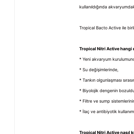
kullanıldığında akvaryumdaki
Tropical Bacto Active ile bi
Tropical Nitri Active hangi
* Yeni akvaryum kurulumun
* Su değişimlerinde,
* Tankın olgunlaşması sırası
* Biyolojik dengenin bozul
* Filtre ve sump sistemlerin
* İlaç ve antibiyotik kullanı
Tropical Nitri Active nasıl k