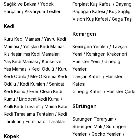
Sağlık ve Bakım
/
Yedek
Ferplast Kuş Kafesi
/
Dayang
Parçalar
/
Akvaryum Testleri
Papağan Kafesi
/
Kuş Sağlığı
Vision Kuş Kafesi
/
Gaga Taşı
Kedi
Kemirgen
Kuru Kedi Maması
/
Yavru Kedi
Maması
/
Yetişkin Kedi Maması
Kemirgen Yemleri
/
Tavşan
Kısırlaştırılmış Kedi Mamaları
Yemi
/
Kemirgen Krakerleri
Yaş Kedi Maması
/
Konserve
Hamster Yemi
/
Ginepig
Yaş Maması
/
Kedi Ödülü
/
Kuru
Yemleri
Kedi Ödülü
/
Me-O Krema Kedi
Tavşan Kafesi
/
Hamster
Ödülü
/
Kedi Kumları
/
Sanicat
Kafesi
Kedi Kumu
/
Ever Clean Kedi
Ginepig Kafesi
/
Hamster Çarkı
Kumu
/
Lindocat Kedi Kumu
/
Sürüngen
Akıllı Kedi Tuvaleti
/
Mama Kabı
Kedi Tırmalama Tahtaları
/
Kedi
Sürüngen Teraryum
/
Tarakları
/
Furminator Taraklar
Sürüngen Matı
/
Sürüngen
Yemleri
/
Gecko Yemleri
/
Köpek