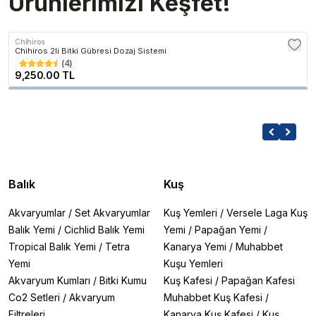
Ürünlerimizi Keşfet!
Chihiros
Chihiros 2li Bitki Gübresi Dozaj Sistemi
(
4
)
9,250.00 TL
Balık
Kuş
Akvaryumlar
/
Set Akvaryumlar
Kuş Yemleri
/
Versele Laga Kuş
Balık Yemi
/
Cichlid Balık Yemi
Yemi
/
Papağan Yemi
/
Tropical Balık Yemi
/
Tetra
Kanarya Yemi
/
Muhabbet
Yemi
Kuşu Yemleri
Akvaryum Kumları
/
Bitki Kumu
Kuş Kafesi
/
Papağan Kafesi
Co2 Setleri
/
Akvaryum
Muhabbet Kuş Kafesi
/
Filtreleri
Kanarya Kuş Kafesi
/
Kuş