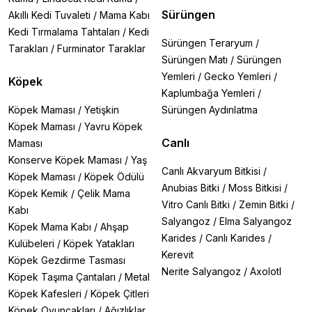
Sürüngen
Akıllı Kedi Tuvaleti
/
Mama Kabı
Kedi Tırmalama Tahtaları
/
Kedi
Sürüngen Teraryum
/
Tarakları
/
Furminator Taraklar
Sürüngen Matı
/
Sürüngen
Yemleri
/
Gecko Yemleri
/
Köpek
Kaplumbağa Yemleri
/
Köpek Maması
/
Yetişkin
Sürüngen Aydınlatma
Köpek Maması
/
Yavru Köpek
Canlı
Maması
Konserve Köpek Maması
/
Yaş
Canlı Akvaryum Bitkisi
/
Köpek Maması
/
Köpek Ödülü
Anubias Bitki
/
Moss Bitkisi
/
Köpek Kemik
/
Çelik Mama
Vitro Canlı Bitki
/
Zemin Bitki
/
Kabı
Salyangoz
/
Elma Salyangoz
Köpek Mama Kabı
/
Ahşap
Karides
/
Canlı Karides
/
Kulübeleri
/
Köpek Yatakları
Kerevit
Köpek Gezdirme Tasması
Nerite Salyangoz
/
Axolotl
Köpek Taşıma Çantaları
/
Metal
Köpek Kafesleri
/
Köpek Çitleri
Köpek Oyuncakları
/
Ağızlıklar