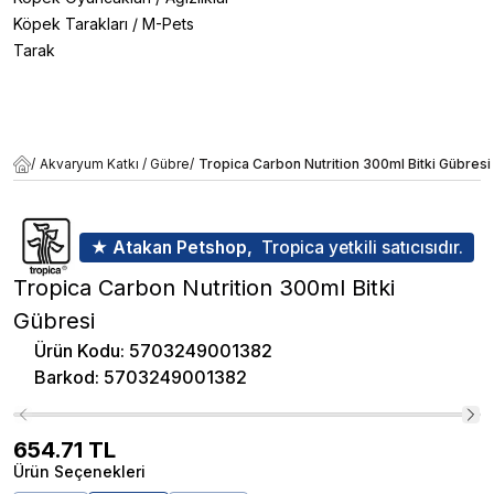
Köpek Tarakları
/
M-Pets
Tarak
/
Akvaryum Katkı / Gübre
/
Tropica Carbon Nutrition 300ml Bitki Gübresi
★ Atakan Petshop,
Tropica yetkili satıcısıdır.
Tropica Carbon Nutrition 300ml Bitki
Gübresi
Ürün Kodu
:
5703249001382
Barkod
:
5703249001382
654.71
TL
Ürün Seçenekleri