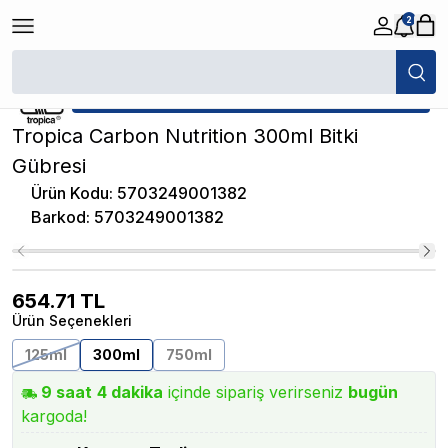
2
/
Akvaryum Katkı / Gübre
/
Tropica Carbon Nutrition 300ml Bitki Gübresi
★ Atakan Petshop,
Tropica yetkili satıcısıdır.
Tropica Carbon Nutrition 300ml Bitki
Gübresi
Ürün Kodu
:
5703249001382
Barkod
:
5703249001382
654.71
TL
Ürün Seçenekleri
125ml
300ml
750ml
9
saat
4
dakika
içinde sipariş verirseniz
bugün
kargoda!