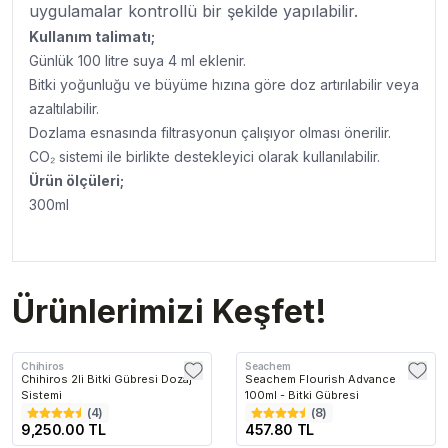
uygulamalar kontrollü bir şekilde yapılabilir.
Kullanım talimatı;
Günlük 100 litre suya 4 ml eklenir.
Bitki yoğunluğu ve büyüme hızına göre doz artırılabilir veya
azaltılabilir.
Dozlama esnasında filtrasyonun çalışıyor olması önerilir.
CO₂ sistemi ile birlikte destekleyici olarak kullanılabilir.
Ürün ölçüleri;
300ml
Ürünlerimizi Keşfet!
Chihiros
Seachem
Chihiros 2li Bitki Gübresi Dozaj
Seachem Flourish Advance
Sistemi
100ml - Bitki Gübresi
(
4
)
(
8
)
9,250.00 TL
457.80 TL