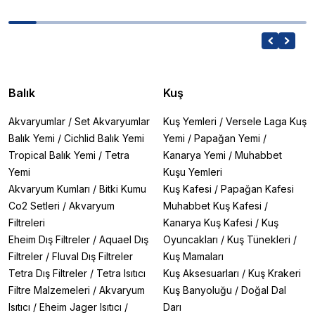
Balık
Kuş
Akvaryumlar
/
Set Akvaryumlar
Kuş Yemleri
/
Versele Laga Kuş
Balık Yemi
/
Cichlid Balık Yemi
Yemi
/
Papağan Yemi
/
Tropical Balık Yemi
/
Tetra
Kanarya Yemi
/
Muhabbet
Yemi
Kuşu Yemleri
Akvaryum Kumları
/
Bitki Kumu
Kuş Kafesi
/
Papağan Kafesi
Co2 Setleri
/
Akvaryum
Muhabbet Kuş Kafesi
/
Filtreleri
Kanarya Kuş Kafesi
/
Kuş
Eheim Dış Filtreler
/
Aquael Dış
Oyuncakları
/
Kuş Tünekleri
/
Filtreler
/
Fluval Dış Filtreler
Kuş Mamaları
Tetra Dış Filtreler
/
Tetra Isıtıcı
Kuş Aksesuarları
/
Kuş Krakeri
Filtre Malzemeleri
/
Akvaryum
Kuş Banyoluğu
/
Doğal Dal
Isıtıcı
/
Eheim Jager Isıtıcı
/
Darı