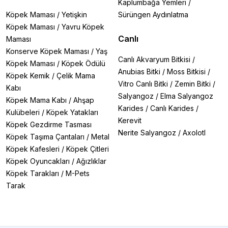
Kaplumbağa Yemleri
/
Köpek Maması
/
Yetişkin
Sürüngen Aydınlatma
Köpek Maması
/
Yavru Köpek
Canlı
Maması
Konserve Köpek Maması
/
Yaş
Canlı Akvaryum Bitkisi
/
Köpek Maması
/
Köpek Ödülü
Anubias Bitki
/
Moss Bitkisi
/
Köpek Kemik
/
Çelik Mama
Vitro Canlı Bitki
/
Zemin Bitki
/
Kabı
Salyangoz
/
Elma Salyangoz
Köpek Mama Kabı
/
Ahşap
Karides
/
Canlı Karides
/
Kulübeleri
/
Köpek Yatakları
Kerevit
Köpek Gezdirme Tasması
Nerite Salyangoz
/
Axolotl
Köpek Taşıma Çantaları
/
Metal
Köpek Kafesleri
/
Köpek Çitleri
Köpek Oyuncakları
/
Ağızlıklar
Köpek Tarakları
/
M-Pets
Tarak