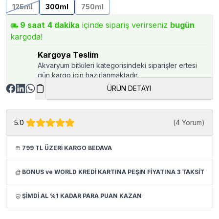
125ml
300ml
750ml
9
saat
4
dakika
içinde sipariş verirseniz
bugün
kargoda!
Kargoya Teslim
Akvaryum bitkileri kategorisindeki siparişler ertesi
gün kargo için hazırlanmaktadır.
ÜRÜN DETAYI
5.0
(
4 Yorum
)
799 TL ÜZERİ KARGO BEDAVA
BONUS ve WORLD KREDİ KARTINA PEŞİN FİYATINA 3 TAKSİT
ŞİMDİ AL %1 KADAR PARA PUAN KAZAN