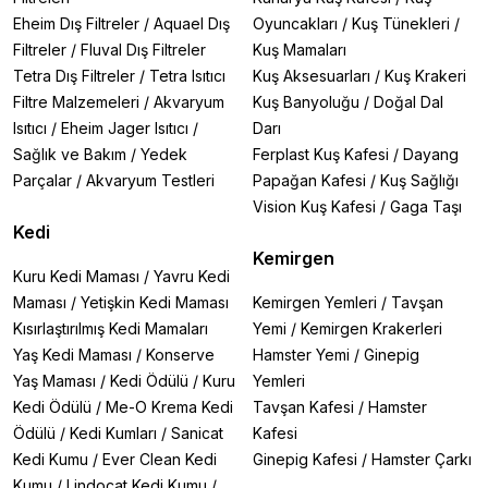
Eheim Dış Filtreler
/
Aquael Dış
Oyuncakları
/
Kuş Tünekleri
/
Filtreler
/
Fluval Dış Filtreler
Kuş Mamaları
Tetra Dış Filtreler
/
Tetra Isıtıcı
Kuş Aksesuarları
/
Kuş Krakeri
Filtre Malzemeleri
/
Akvaryum
Kuş Banyoluğu
/
Doğal Dal
Isıtıcı
/
Eheim Jager Isıtıcı
/
Darı
Sağlık ve Bakım
/
Yedek
Ferplast Kuş Kafesi
/
Dayang
Parçalar
/
Akvaryum Testleri
Papağan Kafesi
/
Kuş Sağlığı
Vision Kuş Kafesi
/
Gaga Taşı
Kedi
Kemirgen
Kuru Kedi Maması
/
Yavru Kedi
Maması
/
Yetişkin Kedi Maması
Kemirgen Yemleri
/
Tavşan
Kısırlaştırılmış Kedi Mamaları
Yemi
/
Kemirgen Krakerleri
Yaş Kedi Maması
/
Konserve
Hamster Yemi
/
Ginepig
Yaş Maması
/
Kedi Ödülü
/
Kuru
Yemleri
Kedi Ödülü
/
Me-O Krema Kedi
Tavşan Kafesi
/
Hamster
Ödülü
/
Kedi Kumları
/
Sanicat
Kafesi
Kedi Kumu
/
Ever Clean Kedi
Ginepig Kafesi
/
Hamster Çarkı
Kumu
/
Lindocat Kedi Kumu
/