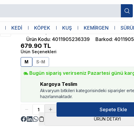
2 Adet M
Trixie
KEDİ
KÖPEK
KUŞ
KEMİRGEN
SÜRÜ
Trixie Köpek Pedi 12 Adet M
Ürün Kodu
:
4011905236339
Barkod
:
401190
679.90
TL
Ürün Seçenekleri
M
S-M
Bugün sipariş verirseniz Pazartesi günü kar
Kargoya Teslim
Akvaryum bitkileri kategorisindeki siparişler ert
hazırlanmaktadır.
Sepete Ekle
ÜRÜN DETAYI