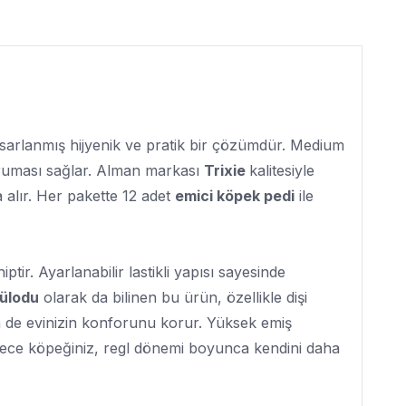
tasarlanmış hijyenik ve pratik bir çözümdür. Medium
koruması sağlar. Alman markası
Trixie
kalitesiyle
a alır. Her pakette 12 adet
emici köpek pedi
ile
ptir. Ayarlanabilir lastikli yapısı sayesinde
külodu
olarak da bilinen bu ürün, özellikle dişi
 de evinizin konforunu korur. Yüksek emiş
Böylece köpeğiniz, regl dönemi boyunca kendini daha