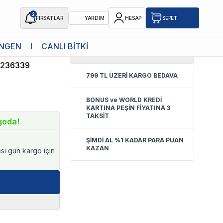
2
FIRSATLAR
YARDIM
HESAP
SEPET
NGEN
CANLI BİTKİ
0.0
(
Yorum Yok
)
5236339
799 TL ÜZERİ KARGO BEDAVA
BONUS ve WORLD KREDİ
KARTINA PEŞİN FİYATINA 3
TAKSİT
goda!
ŞİMDİ AL %1 KADAR PARA PUAN
KAZAN
esi gün kargo için