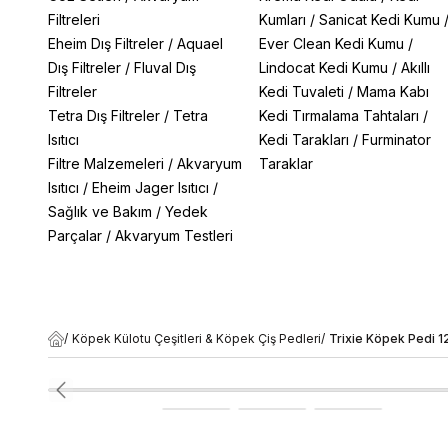
Filtreleri
Kumları
/
Sanicat Kedi Kumu
Eheim Dış Filtreler
/
Aquael
Ever Clean Kedi Kumu
/
Dış Filtreler
/
Fluval Dış
Lindocat Kedi Kumu
/
Akıllı
Filtreler
Kedi Tuvaleti
/
Mama Kabı
Tetra Dış Filtreler
/
Tetra
Kedi Tırmalama Tahtaları
/
Isıtıcı
Kedi Tarakları
/
Furminator
Filtre Malzemeleri
/
Akvaryum
Taraklar
Isıtıcı
/
Eheim Jager Isıtıcı
/
Sağlık ve Bakım
/
Yedek
Parçalar
/
Akvaryum Testleri
/
Köpek Külotu Çeşitleri & Köpek Çiş Pedleri
/
Trixie Köpek Pedi 1