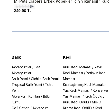
M-Pets Diapers Erkek Köpekler İçin Yıkanabilir Kül
(
0
)
249.90 TL
Balık
Kedi
Akvaryumlar
/
Set
Kuru Kedi Maması
/
Yavru
Akvaryumlar
Kedi Maması
/
Yetişkin Kedi
Balık Yemi
/
Cichlid Balık Yemi
Maması
Tropical Balık Yemi
/
Tetra
Kısırlaştırılmış Kedi Mamaları
Yemi
Yaş Kedi Maması
/
Konserve
Akvaryum Kumları
/
Bitki
Yaş Maması
/
Kedi Ödülü
/
Kumu
Kuru Kedi Ödülü
/
Me-O
Co2 Setleri
/
Akvaryum
Krema Kedi Ödülü
/
Kedi