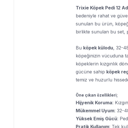
Trixie Köpek Pedi 12 A
bedeniyle rahat ve güven
sunulan bu ürün, köpeğini
birlikte sunulan bu set, 
Bu
köpek külodu
, 32-4
köpeğinizin vücuduna t
köpeklerin kızgınlık dö
gücüne sahip
köpek reg
temiz ve huzurlu hissed
Öne çıkan özellikleri;
Hijyenik Koruma
: Kızgı
Mükemmel Uyum
: 32-4
Yüksek Emiş Gücü
: Ped
Pratik Kullanım
: Tek kul