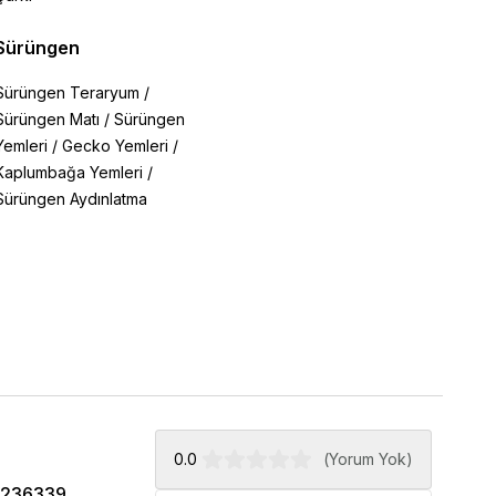
Sürüngen
Sürüngen Teraryum
/
Sürüngen Matı
/
Sürüngen
Yemleri
/
Gecko Yemleri
/
Kaplumbağa Yemleri
/
Sürüngen Aydınlatma
0.0
(
Yorum Yok
)
5236339