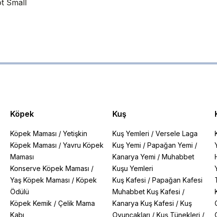
ot Small
Köpek
Kuş
Köpek Maması
/
Yetişkin
Kuş Yemleri
/
Versele Laga
Köpek Maması
/
Yavru Köpek
Kuş Yemi
/
Papağan Yemi
/
Maması
Kanarya Yemi
/
Muhabbet
Konserve Köpek Maması
/
Kuşu Yemleri
Yaş Köpek Maması
/
Köpek
Kuş Kafesi
/
Papağan Kafesi
Ödülü
Muhabbet Kuş Kafesi
/
Köpek Kemik
/
Çelik Mama
Kanarya Kuş Kafesi
/
Kuş
Kabı
Oyuncakları
/
Kuş Tünekleri
/