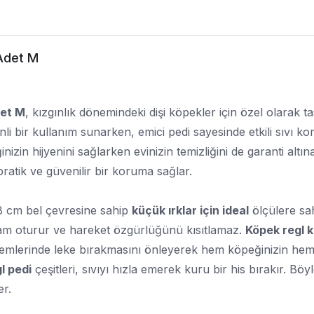
 Adet M
det M
, kızgınlık dönemindeki dişi köpekler için özel olarak 
li bir kullanım sunarken, emici pedi sayesinde etkili sıvı 
zin hijyenini sağlarken evinizin temizliğini de garanti altın
pratik ve güvenilir bir koruma sağlar.
8 cm bel çevresine sahip
küçük ırklar için ideal
ölçülere sahi
am oturur ve hareket özgürlüğünü kısıtlamaz.
Köpek regl 
nemlerinde leke bırakmasını önleyerek hem köpeğinizin hem
l pedi
çeşitleri, sıvıyı hızla emerek kuru bir his bırakır. 
er.