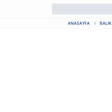
/
Köpek Külotu Çeşitleri & Köpek Çiş Pedleri
/
Trixie Köpek Pedi 1
ANASAYFA
BALIK