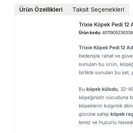
Ürün Özellikleri
Taksit Seçenekleri
Trixie Köpek Pedi 12
Ürün kodu:
4011905236339
Trixie Köpek Pedi 12 A
bedeniyle rahat ve güven
sunulan bu ürün, köpeğini
birlikte sunulan bu set, 
Bu
köpek külodu
, 32-4
köpeğinizin vücuduna t
köpeklerin kızgınlık dö
gücüne sahip
köpek reg
temiz ve huzurlu hissed