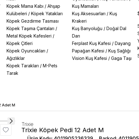
/
Köpek Mama Kabı
/
Ahşap
Kuş Mamaları
Kulübeleri
/
Köpek Yatakları
Kuş Aksesuarları
/
Kuş
Köpek Gezdirme Tasması
Krakeri
Köpek Taşıma Çantaları
/
Kuş Banyoluğu
/
Doğal Dal
Metal Köpek Kafesleri
/
Darı
Köpek Çitleri
Ferplast Kuş Kafesi
/
Dayang
Köpek Oyuncakları
/
Papağan Kafesi
/
Kuş Sağlığı
Ağızlıklar
Vision Kuş Kafesi
/
Gaga Taşı
Köpek Tarakları
/
M-Pets
Tarak
2 Adet M
Trixie
Trixie Köpek Pedi 12 Adet M
Ürün Kodu
:
4011905236339
Barkod
:
401190