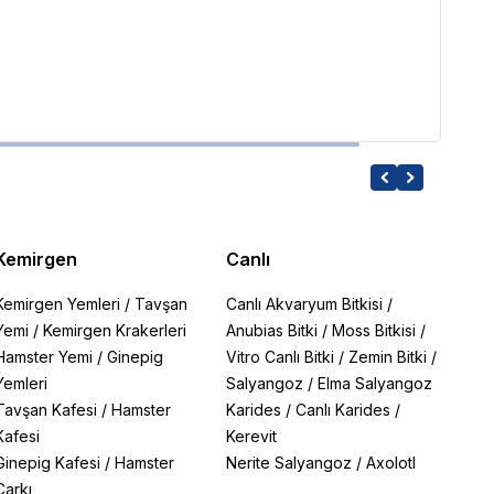
M-Pe
699.
Kemirgen
Canlı
Kemirgen Yemleri
/
Tavşan
Canlı Akvaryum Bitkisi
/
Yemi
/
Kemirgen Krakerleri
Anubias Bitki
/
Moss Bitkisi
/
Hamster Yemi
/
Ginepig
Vitro Canlı Bitki
/
Zemin Bitki
/
Yemleri
Salyangoz
/
Elma Salyangoz
Tavşan Kafesi
/
Hamster
Karides
/
Canlı Karides
/
Kafesi
Kerevit
Ginepig Kafesi
/
Hamster
Nerite Salyangoz
/
Axolotl
Çarkı