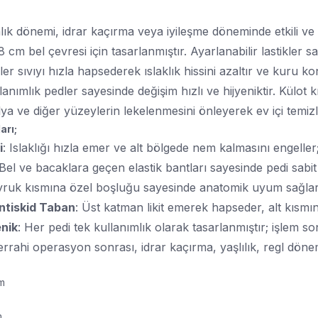
nlık dönemi, idrar kaçırma veya iyileşme döneminde etkili ve
8 cm bel çevresi için tasarlanmıştır. Ayarlanabilir lastikler 
ler sıvıyı hızla hapsederek ıslaklık hissini azaltır ve kuru k
lanımlık pedler sayesinde değişim hızlı ve hijyeniktir. Külot kı
lya ve diğer yüzeylerin lekelenmesini önleyerek ev içi temiz
arı;
i
: Islaklığı hızla emer ve alt bölgede nem kalmasını engelle
 Bel ve bacaklara geçen elastik bantları sayesinde pedi sabi
yruk kısmına özel boşluğu sayesinde anatomik uyum sağlar 
Antiskid Taban
: Üst katman likit emerek hapseder, alt kıs
enik
: Her pedi tek kullanımlık olarak tasarlanmıştır; işlem sonr
errahi operasyon sonrası, idrar kaçırma, yaşlılık, regl dönem
cm
cm