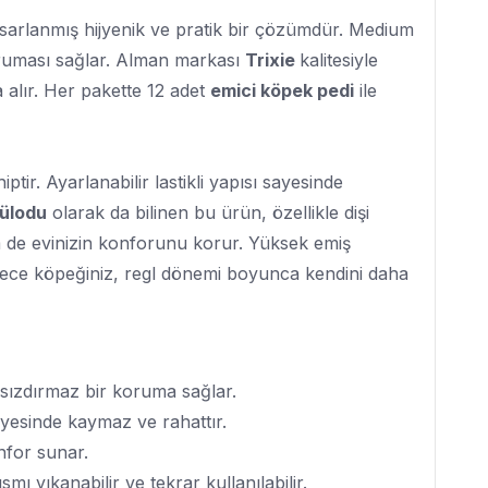
tasarlanmış hijyenik ve pratik bir çözümdür. Medium
koruması sağlar. Alman markası
Trixie
kalitesiyle
a alır. Her pakette 12 adet
emici köpek pedi
ile
ptir. Ayarlanabilir lastikli yapısı sayesinde
külodu
olarak da bilinen bu ürün, özellikle dişi
 de evinizin konforunu korur. Yüksek emiş
Böylece köpeğiniz, regl dönemi boyunca kendini daha
 sızdırmaz bir koruma sağlar.
sayesinde kaymaz ve rahattır.
onfor sunar.
smı yıkanabilir ve tekrar kullanılabilir.