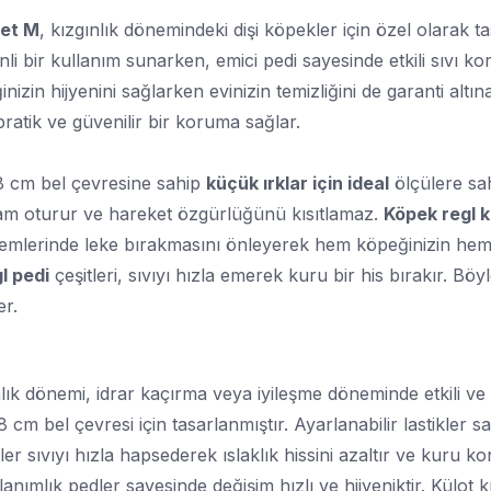
det M
, kızgınlık dönemindeki dişi köpekler için özel olarak 
li bir kullanım sunarken, emici pedi sayesinde etkili sıvı 
zin hijyenini sağlarken evinizin temizliğini de garanti altın
pratik ve güvenilir bir koruma sağlar.
8 cm bel çevresine sahip
küçük ırklar için ideal
ölçülere sahi
am oturur ve hareket özgürlüğünü kısıtlamaz.
Köpek regl 
nemlerinde leke bırakmasını önleyerek hem köpeğinizin hem
l pedi
çeşitleri, sıvıyı hızla emerek kuru bir his bırakır. 
er.
nlık dönemi, idrar kaçırma veya iyileşme döneminde etkili ve
8 cm bel çevresi için tasarlanmıştır. Ayarlanabilir lastikler 
ler sıvıyı hızla hapsederek ıslaklık hissini azaltır ve kuru k
lanımlık pedler sayesinde değişim hızlı ve hijyeniktir. Külot kı