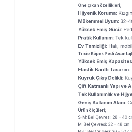
Öne çıkan özellikleri;
Hijyenik Koruma
: Kızgı
Mükemmel Uyum
: 32-4
Yüksek Emiş Gücü
: Ped
Pratik Kullanım
: Tek kul
Ev Temizliği
: Halı, mobi
Trixie Köpek Pedi Avantajl
Yüksek Emiş Kapasites
Elastik Bantlı Tasarım
:
Kuyruk Çıkış Delikli
: Ku
Çift Katmanlı Yapı ve 
Tek Kullanımlık ve Hijy
Geniş Kullanım Alanı
: C
Ürün ölçüleri;
S-M: Bel Çevresi: 28 – 40 
M: Bel Çevresi: 32 – 48 cm
M-L: Bel Çevresi: 36 – 52 