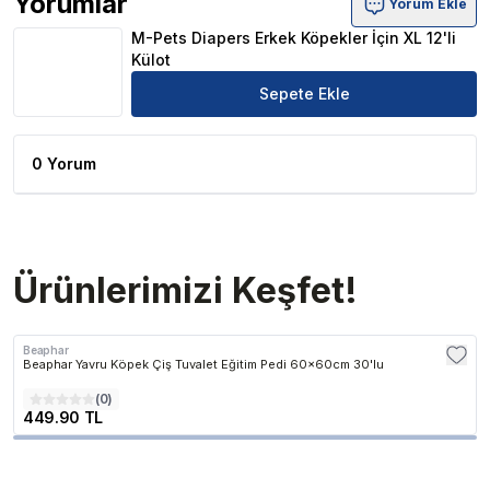
Yorumlar
Yorum Ekle
M-Pets Diapers Erkek Köpekler İçin XL 12'li Külot Ürün Y
M-Pets Diapers Erkek Köpekler İçin XL 12'li
Külot
Sepete Ekle
0 Yorum
Ürünlerimizi Keşfet!
Beaphar
Beaphar Yavru Köpek Çiş Tuvalet Eğitim Pedi 60x60cm 30'lu
(
0
)
449.90 TL