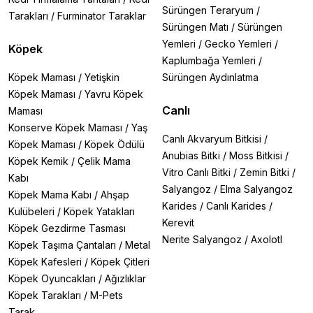
Sürüngen Teraryum
/
Tarakları
/
Furminator Taraklar
Sürüngen Matı
/
Sürüngen
Yemleri
/
Gecko Yemleri
/
Köpek
Kaplumbağa Yemleri
/
Köpek Maması
/
Yetişkin
Sürüngen Aydınlatma
Köpek Maması
/
Yavru Köpek
Canlı
Maması
Konserve Köpek Maması
/
Yaş
Canlı Akvaryum Bitkisi
/
Köpek Maması
/
Köpek Ödülü
Anubias Bitki
/
Moss Bitkisi
/
Köpek Kemik
/
Çelik Mama
Vitro Canlı Bitki
/
Zemin Bitki
/
Kabı
Salyangoz
/
Elma Salyangoz
Köpek Mama Kabı
/
Ahşap
Karides
/
Canlı Karides
/
Kulübeleri
/
Köpek Yatakları
Kerevit
Köpek Gezdirme Tasması
Nerite Salyangoz
/
Axolotl
Köpek Taşıma Çantaları
/
Metal
Köpek Kafesleri
/
Köpek Çitleri
Köpek Oyuncakları
/
Ağızlıklar
Köpek Tarakları
/
M-Pets
Tarak