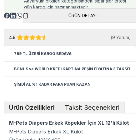
Akvaryum bitkileri kategorisindeki siparişler ertesi
gün kargo için hazırlanmaktadır.
ÜRÜN DETAYI
4.9
(
9 Yorum
)
799 TL ÜZERİ KARGO BEDAVA
BONUS ve WORLD KREDİ KARTINA PEŞİN FİYATINA 3 TAKSİT
ŞİMDİ AL %1 KADAR PARA PUAN KAZAN
Ürün Özellikleri
Taksit Seçenekleri
M-Pets Diapers Erkek Köpekler İçin XL 12'li Külot
M-Pets Diapers Erkek XL Külot