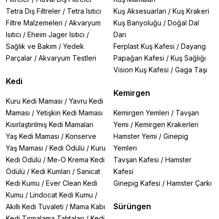
Tetra Dış Filtreler
/
Tetra Isıtıcı
Kuş Aksesuarları
/
Kuş Krakeri
Filtre Malzemeleri
/
Akvaryum
Kuş Banyoluğu
/
Doğal Dal
Isıtıcı
/
Eheim Jager Isıtıcı
/
Darı
Sağlık ve Bakım
/
Yedek
Ferplast Kuş Kafesi
/
Dayang
Parçalar
/
Akvaryum Testleri
Papağan Kafesi
/
Kuş Sağlığı
Vision Kuş Kafesi
/
Gaga Taşı
Kedi
Kemirgen
Kuru Kedi Maması
/
Yavru Kedi
Maması
/
Yetişkin Kedi Maması
Kemirgen Yemleri
/
Tavşan
Kısırlaştırılmış Kedi Mamaları
Yemi
/
Kemirgen Krakerleri
Yaş Kedi Maması
/
Konserve
Hamster Yemi
/
Ginepig
Yaş Maması
/
Kedi Ödülü
/
Kuru
Yemleri
Kedi Ödülü
/
Me-O Krema Kedi
Tavşan Kafesi
/
Hamster
Ödülü
/
Kedi Kumları
/
Sanicat
Kafesi
Kedi Kumu
/
Ever Clean Kedi
Ginepig Kafesi
/
Hamster Çarkı
Kumu
/
Lindocat Kedi Kumu
/
Sürüngen
Akıllı Kedi Tuvaleti
/
Mama Kabı
Kedi Tırmalama Tahtaları
/
Kedi