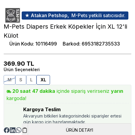
★ Atakan Petshop,
M-Pets yetkili satıcısıdır.
M-Pets Diapers Erkek Köpekler İçin XL 12'li
Külot
Ürün Kodu
:
10116499
Barkod
:
6953182735533
369.90
TL
Ürün Seçenekleri
M
S
L
XL
20
saat
47
dakika
içinde sipariş verirseniz
yarın
kargoda!
Kargoya Teslim
Akvaryum bitkileri kategorisindeki siparişler ertesi
gün kargo için hazırlanmaktadır.
ÜRÜN DETAYI