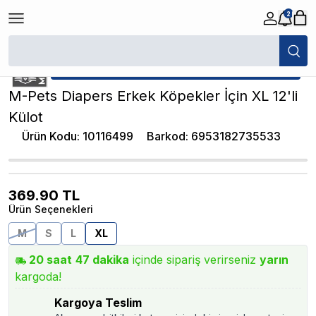
2
/
Köpek Külotu Çeşitleri & Köpek Çiş Pedleri
/
M-Pets Diapers Erkek Köpek
★ Atakan Petshop,
M-Pets yetkili satıcısıdır.
M-Pets Diapers Erkek Köpekler İçin XL 12'li
Külot
Ürün Kodu
:
10116499
Barkod
:
6953182735533
369.90
TL
Ürün Seçenekleri
M
S
L
XL
20
saat
47
dakika
içinde sipariş verirseniz
yarın
kargoda!
Kargoya Teslim