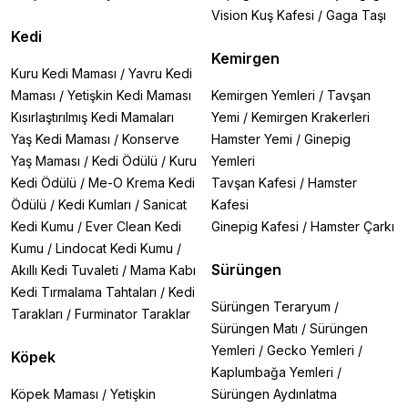
Vision Kuş Kafesi
/
Gaga Taşı
Kedi
Kemirgen
Kuru Kedi Maması
/
Yavru Kedi
Maması
/
Yetişkin Kedi Maması
Kemirgen Yemleri
/
Tavşan
Kısırlaştırılmış Kedi Mamaları
Yemi
/
Kemirgen Krakerleri
Yaş Kedi Maması
/
Konserve
Hamster Yemi
/
Ginepig
Yaş Maması
/
Kedi Ödülü
/
Kuru
Yemleri
Kedi Ödülü
/
Me-O Krema Kedi
Tavşan Kafesi
/
Hamster
Ödülü
/
Kedi Kumları
/
Sanicat
Kafesi
Kedi Kumu
/
Ever Clean Kedi
Ginepig Kafesi
/
Hamster Çarkı
Kumu
/
Lindocat Kedi Kumu
/
Sürüngen
Akıllı Kedi Tuvaleti
/
Mama Kabı
Kedi Tırmalama Tahtaları
/
Kedi
Sürüngen Teraryum
/
Tarakları
/
Furminator Taraklar
Sürüngen Matı
/
Sürüngen
Yemleri
/
Gecko Yemleri
/
Köpek
Kaplumbağa Yemleri
/
Köpek Maması
/
Yetişkin
Sürüngen Aydınlatma