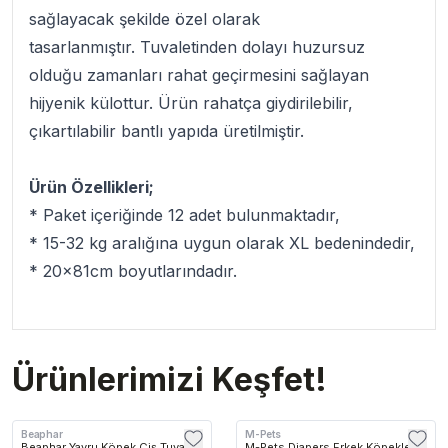
sağlayacak şekilde özel olarak
tasarlanmıştır. Tuvaletinden dolayı huzursuz
olduğu zamanları rahat geçirmesini sağlayan
hijyenik külottur. Ürün rahatça giydirilebilir,
çıkartılabilir bantlı yapıda üretilmiştir.
Ürün Özellikleri;
* Paket içeriğinde 12 adet bulunmaktadır,
* 15-32 kg aralığına uygun olarak XL bedenindedir,
* 20x81cm boyutlarındadır.
Ürünlerimizi Keşfet!
Beaphar
M-Pets
Beaphar Yavru Köpek Çiş Tuvalet
M-Pets Diapers Erkek Köpekler