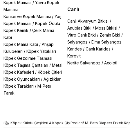
Köpek Maması
/
Yavru Köpek
Canlı
Maması
Konserve Köpek Maması
/
Yaş
Canlı Akvaryum Bitkisi
/
Köpek Maması
/
Köpek Ödülü
Anubias Bitki
/
Moss Bitkisi
/
Köpek Kemik
/
Çelik Mama
Vitro Canlı Bitki
/
Zemin Bitki
/
Kabı
Salyangoz
/
Elma Salyangoz
Köpek Mama Kabı
/
Ahşap
Karides
/
Canlı Karides
/
Kulübeleri
/
Köpek Yatakları
Kerevit
Köpek Gezdirme Tasması
Nerite Salyangoz
/
Axolotl
Köpek Taşıma Çantaları
/
Metal
Köpek Kafesleri
/
Köpek Çitleri
Köpek Oyuncakları
/
Ağızlıklar
Köpek Tarakları
/
M-Pets
Tarak
/
Köpek Külotu Çeşitleri & Köpek Çiş Pedleri
/
M-Pets Diapers Erkek Köpek