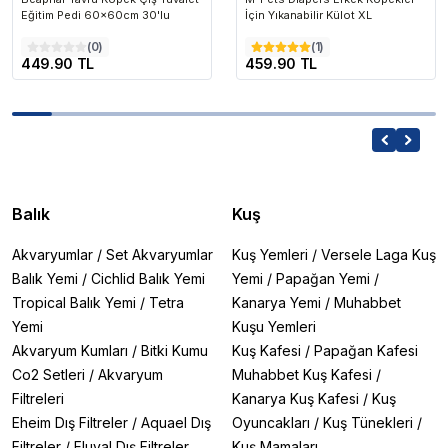
Eğitim Pedi 60x60cm 30'lu
İçin Yıkanabilir Külot XL
(
0
)
(
1
)
449.90 TL
459.90 TL
Balık
Kuş
Akvaryumlar
/
Set Akvaryumlar
Kuş Yemleri
/
Versele Laga Kuş
Balık Yemi
/
Cichlid Balık Yemi
Yemi
/
Papağan Yemi
/
Tropical Balık Yemi
/
Tetra
Kanarya Yemi
/
Muhabbet
Yemi
Kuşu Yemleri
Akvaryum Kumları
/
Bitki Kumu
Kuş Kafesi
/
Papağan Kafesi
Co2 Setleri
/
Akvaryum
Muhabbet Kuş Kafesi
/
Filtreleri
Kanarya Kuş Kafesi
/
Kuş
Eheim Dış Filtreler
/
Aquael Dış
Oyuncakları
/
Kuş Tünekleri
/
Filtreler
/
Fluval Dış Filtreler
Kuş Mamaları