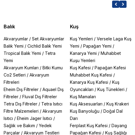
Balık
Kuş
Akvaryumlar
/
Set Akvaryumlar
Kuş Yemleri
/
Versele Laga Kuş
Balık Yemi
/
Cichlid Balık Yemi
Yemi
/
Papağan Yemi
/
Tropical Balık Yemi
/
Tetra
Kanarya Yemi
/
Muhabbet
Yemi
Kuşu Yemleri
Akvaryum Kumları
/
Bitki Kumu
Kuş Kafesi
/
Papağan Kafesi
Co2 Setleri
/
Akvaryum
Muhabbet Kuş Kafesi
/
Filtreleri
Kanarya Kuş Kafesi
/
Kuş
Eheim Dış Filtreler
/
Aquael Dış
Oyuncakları
/
Kuş Tünekleri
/
Filtreler
/
Fluval Dış Filtreler
Kuş Mamaları
Tetra Dış Filtreler
/
Tetra Isıtıcı
Kuş Aksesuarları
/
Kuş Krakeri
Filtre Malzemeleri
/
Akvaryum
Kuş Banyoluğu
/
Doğal Dal
Isıtıcı
/
Eheim Jager Isıtıcı
/
Darı
Sağlık ve Bakım
/
Yedek
Ferplast Kuş Kafesi
/
Dayang
Parçalar
/
Akvaryum Testleri
Papağan Kafesi
/
Kuş Sağlığı