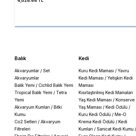
4,628.44 TL
Balık
Kedi
Akvaryumlar
/
Set
Kuru Kedi Maması
/
Yavru
Akvaryumlar
Kedi Maması
/
Yetişkin Kedi
Balık Yemi
/
Cichlid Balık Yemi
Maması
Tropical Balık Yemi
/
Tetra
Kısırlaştırılmış Kedi Mamaları
Yemi
Yaş Kedi Maması
/
Konserve
Akvaryum Kumları
/
Bitki
Yaş Maması
/
Kedi Ödülü
/
Kumu
Kuru Kedi Ödülü
/
Me-O
Co2 Setleri
/
Akvaryum
Krema Kedi Ödülü
/
Kedi
Filtreleri
Kumları
/
Sanicat Kedi Kumu