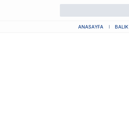
/
Balık Pul Yem
/
Tetra TetraMin 250ml
ANASAYFA
BALIK