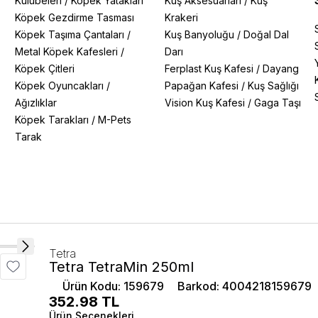
Kulübeleri
/
Köpek Yatakları
Kuş Aksesuarları
/
Kuş
Köpek Gezdirme Tasması
Krakeri
Köpek Taşıma Çantaları
/
Kuş Banyoluğu
/
Doğal Dal
Metal Köpek Kafesleri
/
Darı
Köpek Çitleri
Ferplast Kuş Kafesi
/
Dayang
Köpek Oyuncakları
/
Papağan Kafesi
/
Kuş Sağlığı
Ağızlıklar
Vision Kuş Kafesi
/
Gaga Taşı
Köpek Tarakları
/
M-Pets
Tarak
Tetra
Tetra TetraMin 250ml
Ürün Kodu
:
159679
Barkod
:
4004218159679
352.98
TL
Ürün Seçenekleri