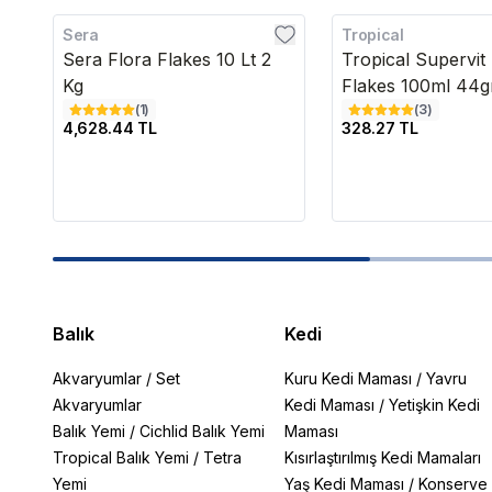
Sera
Tropical
Sera Flora Flakes 10 Lt 2
Tropical Supervit
Kg
Flakes 100ml 44g
(
1
)
(
3
)
4,628.44 TL
328.27 TL
Balık
Kedi
Akvaryumlar
/
Set
Kuru Kedi Maması
/
Yavru
Akvaryumlar
Kedi Maması
/
Yetişkin Kedi
Balık Yemi
/
Cichlid Balık Yemi
Maması
Tropical Balık Yemi
/
Tetra
Kısırlaştırılmış Kedi Mamaları
Yemi
Yaş Kedi Maması
/
Konserve