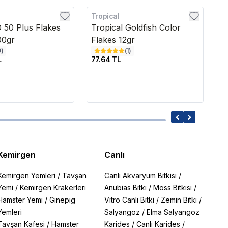
Tropical
Tr
D 50 Plus Flakes
Tropical Goldfish Color
T
00gr
Flakes 12gr
2
0
)
(
1
)
L
77.64 TL
31
Kemirgen
Canlı
Kemirgen Yemleri
/
Tavşan
Canlı Akvaryum Bitkisi
/
Yemi
/
Kemirgen Krakerleri
Anubias Bitki
/
Moss Bitkisi
/
Hamster Yemi
/
Ginepig
Vitro Canlı Bitki
/
Zemin Bitki
/
Yemleri
Salyangoz
/
Elma Salyangoz
Tavşan Kafesi
/
Hamster
Karides
/
Canlı Karides
/