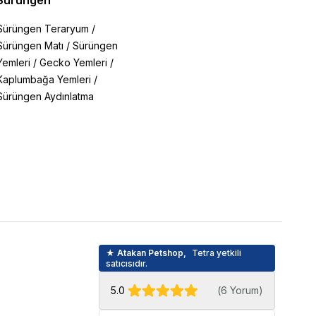
Sürüngen
Sürüngen Teraryum
/
Sürüngen Matı
/
Sürüngen
Yemleri
/
Gecko Yemleri
/
Kaplumbağa Yemleri
/
Sürüngen Aydınlatma
★ Atakan Petshop,
Tetra yetkili
satıcısıdır.
5.0
(
6 Yorum
)