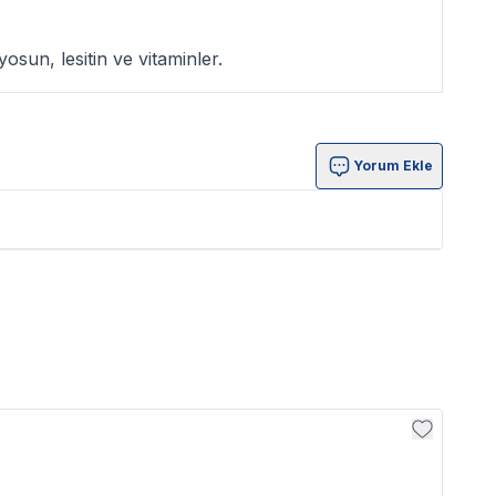
osun, lesitin ve vitaminler.
Yorum Ekle
Tropi
Trop