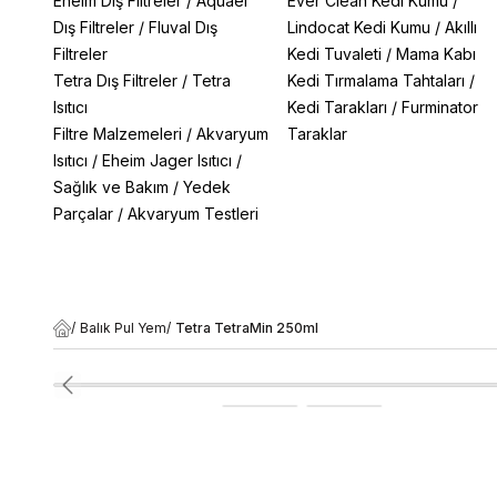
Eheim Dış Filtreler
/
Aquael
Ever Clean Kedi Kumu
/
Dış Filtreler
/
Fluval Dış
Lindocat Kedi Kumu
/
Akıllı
Filtreler
Kedi Tuvaleti
/
Mama Kabı
Tetra Dış Filtreler
/
Tetra
Kedi Tırmalama Tahtaları
/
Isıtıcı
Kedi Tarakları
/
Furminator
Filtre Malzemeleri
/
Akvaryum
Taraklar
Isıtıcı
/
Eheim Jager Isıtıcı
/
Sağlık ve Bakım
/
Yedek
Parçalar
/
Akvaryum Testleri
/
Balık Pul Yem
/
Tetra TetraMin 250ml