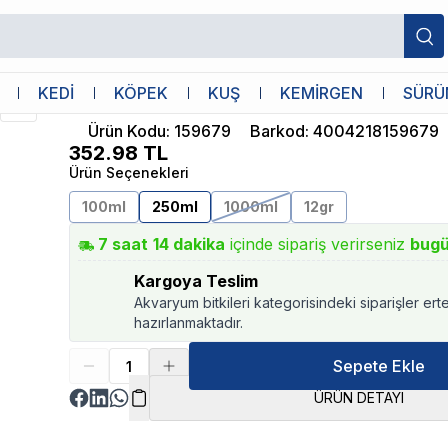
Tetra
KEDİ
KÖPEK
KUŞ
KEMİRGEN
SÜRÜ
Tetra TetraMin 250ml
Ürün Kodu
:
159679
Barkod
:
4004218159679
352.98
TL
Ürün Seçenekleri
100ml
250ml
1000ml
12gr
7
saat
14
dakika
içinde sipariş verirseniz
bug
Kargoya Teslim
Akvaryum bitkileri kategorisindeki siparişler ert
hazırlanmaktadır.
Sepete Ekle
ÜRÜN DETAYI