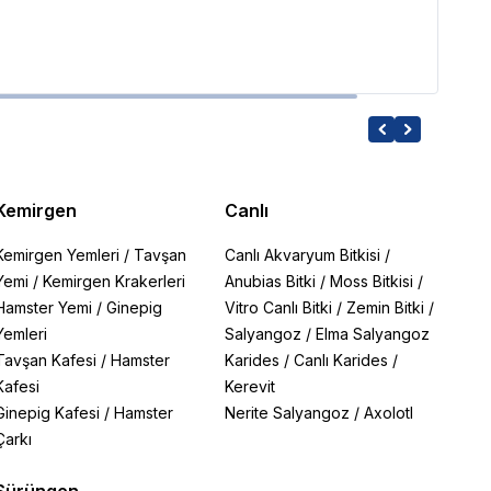
328.2
Kemirgen
Canlı
Kemirgen Yemleri
/
Tavşan
Canlı Akvaryum Bitkisi
/
Yemi
/
Kemirgen Krakerleri
Anubias Bitki
/
Moss Bitkisi
/
Hamster Yemi
/
Ginepig
Vitro Canlı Bitki
/
Zemin Bitki
/
Yemleri
Salyangoz
/
Elma Salyangoz
Tavşan Kafesi
/
Hamster
Karides
/
Canlı Karides
/
Kafesi
Kerevit
Ginepig Kafesi
/
Hamster
Nerite Salyangoz
/
Axolotl
Çarkı