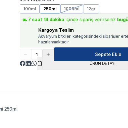
100ml
250ml
1000ml
12gr
7
saat
14
dakika
içinde sipariş verirseniz
bug
Kargoya Teslim
Akvaryum bitkileri kategorisindeki siparişler ert
hazırlanmaktadır.
Sepete Ekle
ÜRÜN DETAYI
mi 250ml