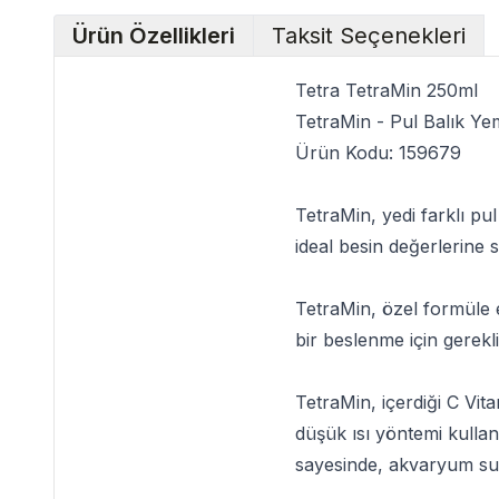
Ürün Özellikleri
Taksit Seçenekleri
Tetra TetraMin 250ml
TetraMin - Pul Balık Ye
Ürün Kodu: 159679
TetraMin
, yedi farklı p
ideal besin değerlerine 
TetraMin
, özel formüle 
bir beslenme için gerekl
TetraMin
, içerdiği C Vit
düşük ısı yöntemi kullan
sayesinde, akvaryum su