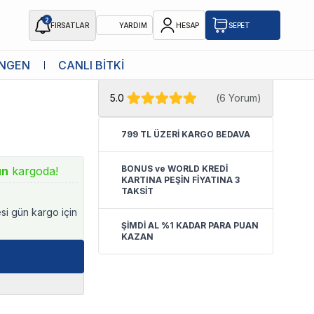
2
FIRSATLAR
YARDIM
HESAP
SEPET
★ Atakan Petshop,
Tetra yetkili
NGEN
CANLI BİTKİ
satıcısıdır.
5.0
(
6 Yorum
)
799 TL ÜZERİ KARGO BEDAVA
BONUS ve WORLD KREDİ
ün
kargoda!
KARTINA PEŞİN FİYATINA 3
TAKSİT
esi gün kargo için
ŞİMDİ AL %1 KADAR PARA PUAN
KAZAN