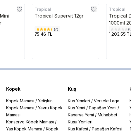
Tropical
Tropical
 Mini
Tropical Supervit 12gr
Tropical 
r
1000ml 2
(
7
)
(
75.46 TL
1,203.55 T
Köpek
Kuş
Köpek Maması
/
Yetişkin
Kuş Yemleri
/
Versele Laga
Köpek Maması
/
Yavru Köpek
Kuş Yemi
/
Papağan Yemi
/
Maması
Kanarya Yemi
/
Muhabbet
Konserve Köpek Maması
/
Kuşu Yemleri
Yaş Köpek Maması
/
Köpek
Kuş Kafesi
/
Papağan Kafesi