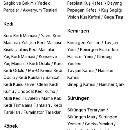
Sağlık ve Bakım
/
Yedek
Ferplast Kuş Kafesi
/
Dayang
Parçalar
/
Akvaryum Testleri
Papağan Kafesi
/
Kuş Sağlığı
Vision Kuş Kafesi
/
Gaga Taşı
Kedi
Kemirgen
Kuru Kedi Maması
/
Yavru Kedi
Maması
/
Yetişkin Kedi Maması
Kemirgen Yemleri
/
Tavşan
Kısırlaştırılmış Kedi Mamaları
Yemi
/
Kemirgen Krakerleri
Yaş Kedi Maması
/
Konserve
Hamster Yemi
/
Ginepig
Yaş Maması
/
Kedi Ödülü
/
Kuru
Yemleri
Kedi Ödülü
/
Me-O Krema Kedi
Tavşan Kafesi
/
Hamster
Ödülü
/
Kedi Kumları
/
Sanicat
Kafesi
Kedi Kumu
/
Ever Clean Kedi
Ginepig Kafesi
/
Hamster Çarkı
Kumu
/
Lindocat Kedi Kumu
/
Sürüngen
Akıllı Kedi Tuvaleti
/
Mama Kabı
Kedi Tırmalama Tahtaları
/
Kedi
Sürüngen Teraryum
/
Tarakları
/
Furminator Taraklar
Sürüngen Matı
/
Sürüngen
Yemleri
/
Gecko Yemleri
/
Köpek