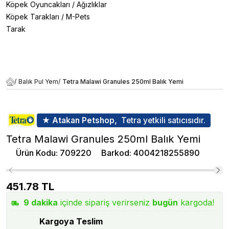
Köpek Oyuncakları
/
Ağızlıklar
Köpek Tarakları
/
M-Pets
Tarak
/
Balık Pul Yem
/
Tetra Malawi Granules 250ml Balık Yemi
★ Atakan Petshop,
Tetra yetkili satıcısıdır.
Tetra Malawi Granules 250ml Balık Yemi
Ürün Kodu
:
709220
Barkod
:
4004218255890
451.78
TL
9
dakika
içinde sipariş verirseniz
bugün
kargoda!
Kargoya Teslim