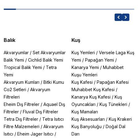
Balık
Kuş
Akvaryumlar
/
Set Akvaryumlar
Kuş Yemleri
/
Versele Laga Kuş
Balık Yemi
/
Cichlid Balık Yemi
Yemi
/
Papağan Yemi
/
Tropical Balık Yemi
/
Tetra
Kanarya Yemi
/
Muhabbet
Yemi
Kuşu Yemleri
Akvaryum Kumları
/
Bitki Kumu
Kuş Kafesi
/
Papağan Kafesi
Co2 Setleri
/
Akvaryum
Muhabbet Kuş Kafesi
/
Filtreleri
Kanarya Kuş Kafesi
/
Kuş
Eheim Dış Filtreler
/
Aquael Dış
Oyuncakları
/
Kuş Tünekleri
/
Filtreler
/
Fluval Dış Filtreler
Kuş Mamaları
Tetra Dış Filtreler
/
Tetra Isıtıcı
Kuş Aksesuarları
/
Kuş Krakeri
Filtre Malzemeleri
/
Akvaryum
Kuş Banyoluğu
/
Doğal Dal
Isıtıcı
/
Eheim Jager Isıtıcı
/
Darı