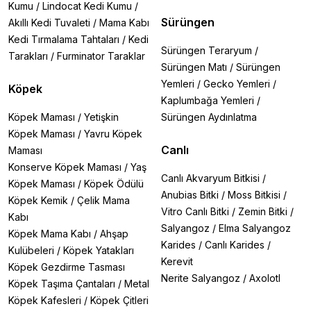
Kumu
/
Lindocat Kedi Kumu
/
Sürüngen
Akıllı Kedi Tuvaleti
/
Mama Kabı
Kedi Tırmalama Tahtaları
/
Kedi
Sürüngen Teraryum
/
Tarakları
/
Furminator Taraklar
Sürüngen Matı
/
Sürüngen
Yemleri
/
Gecko Yemleri
/
Köpek
Kaplumbağa Yemleri
/
Köpek Maması
/
Yetişkin
Sürüngen Aydınlatma
Köpek Maması
/
Yavru Köpek
Canlı
Maması
Konserve Köpek Maması
/
Yaş
Canlı Akvaryum Bitkisi
/
Köpek Maması
/
Köpek Ödülü
Anubias Bitki
/
Moss Bitkisi
/
Köpek Kemik
/
Çelik Mama
Vitro Canlı Bitki
/
Zemin Bitki
/
Kabı
Salyangoz
/
Elma Salyangoz
Köpek Mama Kabı
/
Ahşap
Karides
/
Canlı Karides
/
Kulübeleri
/
Köpek Yatakları
Kerevit
Köpek Gezdirme Tasması
Nerite Salyangoz
/
Axolotl
Köpek Taşıma Çantaları
/
Metal
Köpek Kafesleri
/
Köpek Çitleri