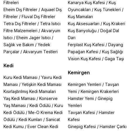
Filtreleri
Kanarya Kuş Kafesi
/
Kuş
Eheim Dış Filtreler
/
Aquael Dış
Oyuncakları
/
Kuş Tünekleri
/
Filtreler
/
Fluval Dış Filtreler
Kuş Mamaları
Tetra Dış Filtreler
/
Tetra Isıtıcı
Kuş Aksesuarları
/
Kuş Krakeri
Filtre Malzemeleri
/
Akvaryum
Kuş Banyoluğu
/
Doğal Dal
Isıtıcı
/
Eheim Jager Isıtıcı
/
Darı
Sağlık ve Bakım
/
Yedek
Ferplast Kuş Kafesi
/
Dayang
Parçalar
/
Akvaryum Testleri
Papağan Kafesi
/
Kuş Sağlığı
Vision Kuş Kafesi
/
Gaga Taşı
Kedi
Kemirgen
Kuru Kedi Maması
/
Yavru Kedi
Maması
/
Yetişkin Kedi Maması
Kemirgen Yemleri
/
Tavşan
Kısırlaştırılmış Kedi Mamaları
Yemi
/
Kemirgen Krakerleri
Yaş Kedi Maması
/
Konserve
Hamster Yemi
/
Ginepig
Yaş Maması
/
Kedi Ödülü
/
Kuru
Yemleri
Kedi Ödülü
/
Me-O Krema Kedi
Tavşan Kafesi
/
Hamster
Ödülü
/
Kedi Kumları
/
Sanicat
Kafesi
Kedi Kumu
/
Ever Clean Kedi
Ginepig Kafesi
/
Hamster Çarkı