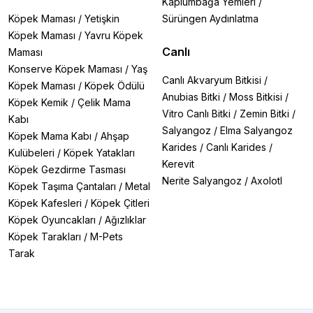
Kaplumbağa Yemleri
/
Köpek Maması
/
Yetişkin
Sürüngen Aydınlatma
Köpek Maması
/
Yavru Köpek
Canlı
Maması
Konserve Köpek Maması
/
Yaş
Canlı Akvaryum Bitkisi
/
Köpek Maması
/
Köpek Ödülü
Anubias Bitki
/
Moss Bitkisi
/
Köpek Kemik
/
Çelik Mama
Vitro Canlı Bitki
/
Zemin Bitki
/
Kabı
Salyangoz
/
Elma Salyangoz
Köpek Mama Kabı
/
Ahşap
Karides
/
Canlı Karides
/
Kulübeleri
/
Köpek Yatakları
Kerevit
Köpek Gezdirme Tasması
Nerite Salyangoz
/
Axolotl
Köpek Taşıma Çantaları
/
Metal
Köpek Kafesleri
/
Köpek Çitleri
Köpek Oyuncakları
/
Ağızlıklar
Köpek Tarakları
/
M-Pets
Tarak