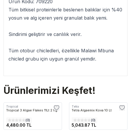
Ürün Kodu:
709220
Tüm bitkisel proteinlerle beslenen balıklar için %40
yosun ve alg içeren yeni granulat
balık yemi
.
Sindirimi geliştirir ve canlılık verir.
Tüm otobur chicledleri, özellikle Malawi Mbuna
chicled grubu için uygun
granül yem
dir.
Ürünlerimizi Keşfet!
Tropical
Tetra
Tropical 3 Algae Flakes 11Lt 2 Kg
Tetra Algaemix Kova 10 Lt
(
0
)
(
0
)
4,480.00 TL
5,043.87 TL