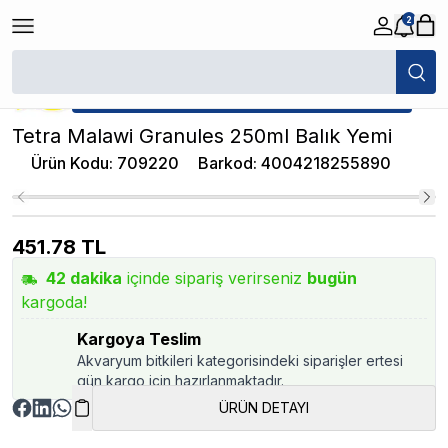
2
/
Balık Pul Yem
/
Tetra Malawi Granules 250ml Balık Yemi
★ Atakan Petshop,
Tetra yetkili satıcısıdır.
Tetra Malawi Granules 250ml Balık Yemi
Ürün Kodu
:
709220
Barkod
:
4004218255890
451.78
TL
42
dakika
içinde sipariş verirseniz
bugün
kargoda!
Kargoya Teslim
Akvaryum bitkileri kategorisindeki siparişler ertesi
gün kargo için hazırlanmaktadır.
ÜRÜN DETAYI