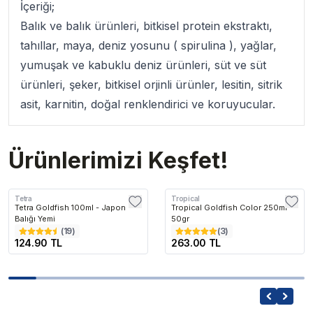
İçeriği;
Balık ve balık ürünleri, bitkisel protein ekstraktı,
tahıllar, maya, deniz yosunu ( spirulina ), yağlar,
yumuşak ve kabuklu deniz ürünleri, süt ve süt
ürünleri, şeker, bitkisel orjinli ürünler, lesitin, sitrik
asit, karnitin, doğal renklendirici ve koruyucular.
Ürünlerimizi Keşfet!
Tetra
Tropical
Tetra Goldfish 100ml - Japon
Tropical Goldfish Color 250ml
Balığı Yemi
50gr
(
19
)
(
3
)
124.90 TL
263.00 TL