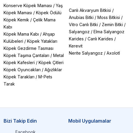
Konserve Köpek Maması
/
Yaş
Canlı Akvaryum Bitkisi
/
Köpek Maması
/
Köpek Ödülü
Anubias Bitki
/
Moss Bitkisi
/
Köpek Kemik
/
Çelik Mama
Vitro Canlı Bitki
/
Zemin Bitki
/
Kabı
Salyangoz
/
Elma Salyangoz
Köpek Mama Kabı
/
Ahşap
Karides
/
Canlı Karides
/
Kulübeleri
/
Köpek Yatakları
Kerevit
Köpek Gezdirme Tasması
Nerite Salyangoz
/
Axolotl
Köpek Taşıma Çantaları
/
Metal
Köpek Kafesleri
/
Köpek Çitleri
Köpek Oyuncakları
/
Ağızlıklar
Köpek Tarakları
/
M-Pets
Tarak
Bizi Takip Edin
Mobil Uygulamalar
Facebook