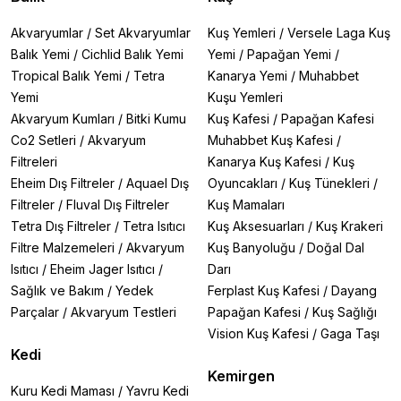
Akvaryumlar
/
Set Akvaryumlar
Kuş Yemleri
/
Versele Laga Kuş
Balık Yemi
/
Cichlid Balık Yemi
Yemi
/
Papağan Yemi
/
Tropical Balık Yemi
/
Tetra
Kanarya Yemi
/
Muhabbet
Yemi
Kuşu Yemleri
Akvaryum Kumları
/
Bitki Kumu
Kuş Kafesi
/
Papağan Kafesi
Co2 Setleri
/
Akvaryum
Muhabbet Kuş Kafesi
/
Filtreleri
Kanarya Kuş Kafesi
/
Kuş
Eheim Dış Filtreler
/
Aquael Dış
Oyuncakları
/
Kuş Tünekleri
/
Filtreler
/
Fluval Dış Filtreler
Kuş Mamaları
Tetra Dış Filtreler
/
Tetra Isıtıcı
Kuş Aksesuarları
/
Kuş Krakeri
Filtre Malzemeleri
/
Akvaryum
Kuş Banyoluğu
/
Doğal Dal
Isıtıcı
/
Eheim Jager Isıtıcı
/
Darı
Sağlık ve Bakım
/
Yedek
Ferplast Kuş Kafesi
/
Dayang
Parçalar
/
Akvaryum Testleri
Papağan Kafesi
/
Kuş Sağlığı
Vision Kuş Kafesi
/
Gaga Taşı
Kedi
Kemirgen
Kuru Kedi Maması
/
Yavru Kedi