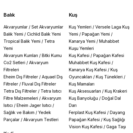
Balık
Kuş
Akvaryumlar
/
Set Akvaryumlar
Kuş Yemleri
/
Versele Laga Kuş
Balık Yemi
/
Cichlid Balık Yemi
Yemi
/
Papağan Yemi
/
Tropical Balık Yemi
/
Tetra
Kanarya Yemi
/
Muhabbet
Yemi
Kuşu Yemleri
Akvaryum Kumları
/
Bitki Kumu
Kuş Kafesi
/
Papağan Kafesi
Co2 Setleri
/
Akvaryum
Muhabbet Kuş Kafesi
/
Filtreleri
Kanarya Kuş Kafesi
/
Kuş
Eheim Dış Filtreler
/
Aquael Dış
Oyuncakları
/
Kuş Tünekleri
/
Filtreler
/
Fluval Dış Filtreler
Kuş Mamaları
Tetra Dış Filtreler
/
Tetra Isıtıcı
Kuş Aksesuarları
/
Kuş Krakeri
Filtre Malzemeleri
/
Akvaryum
Kuş Banyoluğu
/
Doğal Dal
Isıtıcı
/
Eheim Jager Isıtıcı
/
Darı
Sağlık ve Bakım
/
Yedek
Ferplast Kuş Kafesi
/
Dayang
Parçalar
/
Akvaryum Testleri
Papağan Kafesi
/
Kuş Sağlığı
Vision Kuş Kafesi
/
Gaga Taşı