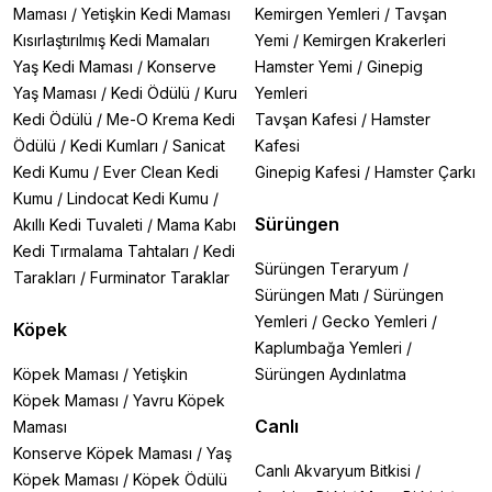
Maması
/
Yetişkin Kedi Maması
Kemirgen Yemleri
/
Tavşan
Kısırlaştırılmış Kedi Mamaları
Yemi
/
Kemirgen Krakerleri
Yaş Kedi Maması
/
Konserve
Hamster Yemi
/
Ginepig
Yaş Maması
/
Kedi Ödülü
/
Kuru
Yemleri
Kedi Ödülü
/
Me-O Krema Kedi
Tavşan Kafesi
/
Hamster
Ödülü
/
Kedi Kumları
/
Sanicat
Kafesi
Kedi Kumu
/
Ever Clean Kedi
Ginepig Kafesi
/
Hamster Çarkı
Kumu
/
Lindocat Kedi Kumu
/
Sürüngen
Akıllı Kedi Tuvaleti
/
Mama Kabı
Kedi Tırmalama Tahtaları
/
Kedi
Sürüngen Teraryum
/
Tarakları
/
Furminator Taraklar
Sürüngen Matı
/
Sürüngen
Yemleri
/
Gecko Yemleri
/
Köpek
Kaplumbağa Yemleri
/
Köpek Maması
/
Yetişkin
Sürüngen Aydınlatma
Köpek Maması
/
Yavru Köpek
Canlı
Maması
Konserve Köpek Maması
/
Yaş
Canlı Akvaryum Bitkisi
/
Köpek Maması
/
Köpek Ödülü