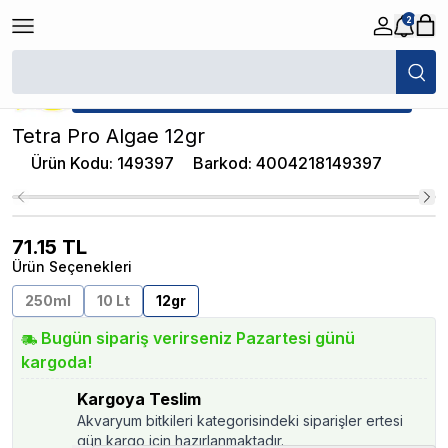
2
/
Balık Pul Yem
/
Tetra Pro Algae 12gr
★ Atakan Petshop,
Tetra yetkili satıcısıdır.
Tetra Pro Algae 12gr
Ürün Kodu
:
149397
Barkod
:
4004218149397
71.15
TL
Ürün Seçenekleri
250ml
10 Lt
12gr
Bugün sipariş verirseniz Pazartesi günü
kargoda!
Kargoya Teslim
Akvaryum bitkileri kategorisindeki siparişler ertesi
gün kargo için hazırlanmaktadır.