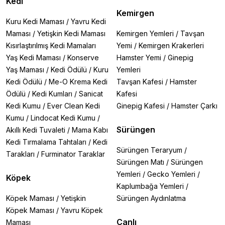
Kedi
Kemirgen
Kuru Kedi Maması
/
Yavru Kedi
Maması
/
Yetişkin Kedi Maması
Kemirgen Yemleri
/
Tavşan
Kısırlaştırılmış Kedi Mamaları
Yemi
/
Kemirgen Krakerleri
Yaş Kedi Maması
/
Konserve
Hamster Yemi
/
Ginepig
Yaş Maması
/
Kedi Ödülü
/
Kuru
Yemleri
Kedi Ödülü
/
Me-O Krema Kedi
Tavşan Kafesi
/
Hamster
Ödülü
/
Kedi Kumları
/
Sanicat
Kafesi
Kedi Kumu
/
Ever Clean Kedi
Ginepig Kafesi
/
Hamster Çarkı
Kumu
/
Lindocat Kedi Kumu
/
Sürüngen
Akıllı Kedi Tuvaleti
/
Mama Kabı
Kedi Tırmalama Tahtaları
/
Kedi
Sürüngen Teraryum
/
Tarakları
/
Furminator Taraklar
Sürüngen Matı
/
Sürüngen
Yemleri
/
Gecko Yemleri
/
Köpek
Kaplumbağa Yemleri
/
Köpek Maması
/
Yetişkin
Sürüngen Aydınlatma
Köpek Maması
/
Yavru Köpek
Canlı
Maması