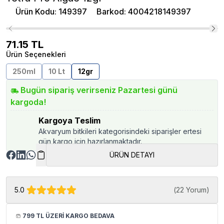
Ürün Kodu
:
149397
Barkod
:
4004218149397
71.15
TL
Ürün Seçenekleri
250ml
10 Lt
12gr
Bugün sipariş verirseniz Pazartesi günü
kargoda!
Kargoya Teslim
Akvaryum bitkileri kategorisindeki siparişler ertesi
gün kargo için hazırlanmaktadır.
ÜRÜN DETAYI
5.0
(
22 Yorum
)
799 TL ÜZERİ KARGO BEDAVA