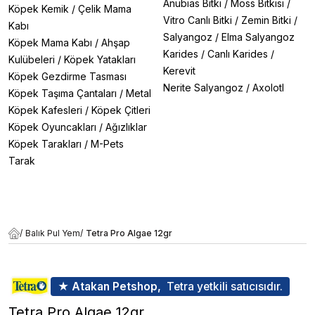
Anubias Bitki
/
Moss Bitkisi
/
Köpek Kemik
/
Çelik Mama
Vitro Canlı Bitki
/
Zemin Bitki
/
Kabı
Salyangoz
/
Elma Salyangoz
Köpek Mama Kabı
/
Ahşap
Karides
/
Canlı Karides
/
Kulübeleri
/
Köpek Yatakları
Kerevit
Köpek Gezdirme Tasması
Nerite Salyangoz
/
Axolotl
Köpek Taşıma Çantaları
/
Metal
Köpek Kafesleri
/
Köpek Çitleri
Köpek Oyuncakları
/
Ağızlıklar
Köpek Tarakları
/
M-Pets
Tarak
/
Balık Pul Yem
/
Tetra Pro Algae 12gr
★ Atakan Petshop,
Tetra yetkili satıcısıdır.
Tetra Pro Algae 12gr