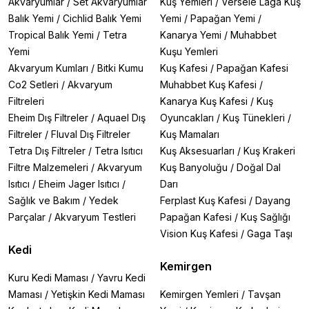
Akvaryumlar
/
Set Akvaryumlar
Kuş Yemleri
/
Versele Laga Kuş
Balık Yemi
/
Cichlid Balık Yemi
Yemi
/
Papağan Yemi
/
Tropical Balık Yemi
/
Tetra
Kanarya Yemi
/
Muhabbet
Yemi
Kuşu Yemleri
Akvaryum Kumları
/
Bitki Kumu
Kuş Kafesi
/
Papağan Kafesi
Co2 Setleri
/
Akvaryum
Muhabbet Kuş Kafesi
/
Filtreleri
Kanarya Kuş Kafesi
/
Kuş
Eheim Dış Filtreler
/
Aquael Dış
Oyuncakları
/
Kuş Tünekleri
/
Filtreler
/
Fluval Dış Filtreler
Kuş Mamaları
Tetra Dış Filtreler
/
Tetra Isıtıcı
Kuş Aksesuarları
/
Kuş Krakeri
Filtre Malzemeleri
/
Akvaryum
Kuş Banyoluğu
/
Doğal Dal
Isıtıcı
/
Eheim Jager Isıtıcı
/
Darı
Sağlık ve Bakım
/
Yedek
Ferplast Kuş Kafesi
/
Dayang
Parçalar
/
Akvaryum Testleri
Papağan Kafesi
/
Kuş Sağlığı
Vision Kuş Kafesi
/
Gaga Taşı
Kedi
Kemirgen
Kuru Kedi Maması
/
Yavru Kedi
Maması
/
Yetişkin Kedi Maması
Kemirgen Yemleri
/
Tavşan