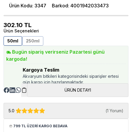
Ürün Kodu
:
3347
Barkod
:
4001942033473
302.10
TL
Ürün Seçenekleri
50ml
250ml
Bugün sipariş verirseniz Pazartesi günü
kargoda!
Kargoya Teslim
Akvaryum bitkileri kategorisindeki siparişler ertesi
gün kargo için hazırlanmaktadır.
ÜRÜN DETAYI
5.0
(
1 Yorum
)
799 TL ÜZERİ KARGO BEDAVA