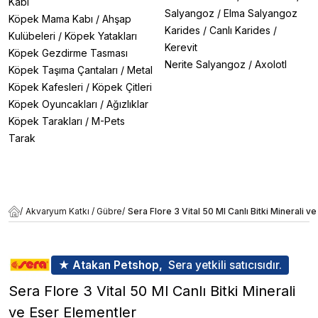
Kabı
Salyangoz
/
Elma Salyangoz
Köpek Mama Kabı
/
Ahşap
Karides
/
Canlı Karides
/
Kulübeleri
/
Köpek Yatakları
Kerevit
Köpek Gezdirme Tasması
Nerite Salyangoz
/
Axolotl
Köpek Taşıma Çantaları
/
Metal
Köpek Kafesleri
/
Köpek Çitleri
Köpek Oyuncakları
/
Ağızlıklar
Köpek Tarakları
/
M-Pets
Tarak
/
Akvaryum Katkı / Gübre
/
Sera Flore 3 Vital 50 Ml Canlı Bitki Minerali v
★ Atakan Petshop,
Sera yetkili satıcısıdır.
Sera Flore 3 Vital 50 Ml Canlı Bitki Minerali
ve Eser Elementler