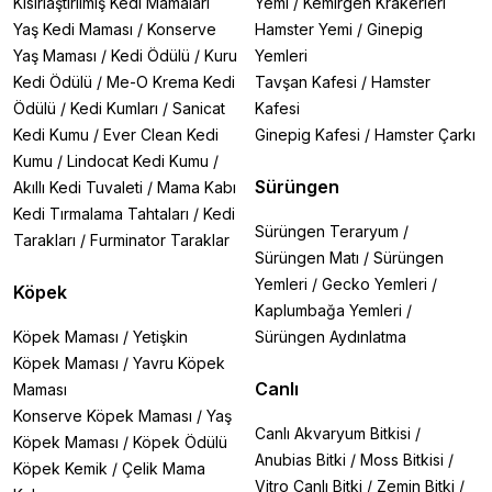
Kısırlaştırılmış Kedi Mamaları
Yemi
/
Kemirgen Krakerleri
Yaş Kedi Maması
/
Konserve
Hamster Yemi
/
Ginepig
Yaş Maması
/
Kedi Ödülü
/
Kuru
Yemleri
Kedi Ödülü
/
Me-O Krema Kedi
Tavşan Kafesi
/
Hamster
Ödülü
/
Kedi Kumları
/
Sanicat
Kafesi
Kedi Kumu
/
Ever Clean Kedi
Ginepig Kafesi
/
Hamster Çarkı
Kumu
/
Lindocat Kedi Kumu
/
Sürüngen
Akıllı Kedi Tuvaleti
/
Mama Kabı
Kedi Tırmalama Tahtaları
/
Kedi
Sürüngen Teraryum
/
Tarakları
/
Furminator Taraklar
Sürüngen Matı
/
Sürüngen
Yemleri
/
Gecko Yemleri
/
Köpek
Kaplumbağa Yemleri
/
Köpek Maması
/
Yetişkin
Sürüngen Aydınlatma
Köpek Maması
/
Yavru Köpek
Canlı
Maması
Konserve Köpek Maması
/
Yaş
Canlı Akvaryum Bitkisi
/
Köpek Maması
/
Köpek Ödülü
Anubias Bitki
/
Moss Bitkisi
/
Köpek Kemik
/
Çelik Mama
Vitro Canlı Bitki
/
Zemin Bitki
/