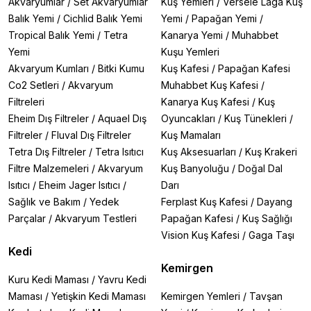
Akvaryumlar
/
Set Akvaryumlar
Kuş Yemleri
/
Versele Laga Kuş
Balık Yemi
/
Cichlid Balık Yemi
Yemi
/
Papağan Yemi
/
Tropical Balık Yemi
/
Tetra
Kanarya Yemi
/
Muhabbet
Yemi
Kuşu Yemleri
Akvaryum Kumları
/
Bitki Kumu
Kuş Kafesi
/
Papağan Kafesi
Co2 Setleri
/
Akvaryum
Muhabbet Kuş Kafesi
/
Filtreleri
Kanarya Kuş Kafesi
/
Kuş
Eheim Dış Filtreler
/
Aquael Dış
Oyuncakları
/
Kuş Tünekleri
/
Filtreler
/
Fluval Dış Filtreler
Kuş Mamaları
Tetra Dış Filtreler
/
Tetra Isıtıcı
Kuş Aksesuarları
/
Kuş Krakeri
Filtre Malzemeleri
/
Akvaryum
Kuş Banyoluğu
/
Doğal Dal
Isıtıcı
/
Eheim Jager Isıtıcı
/
Darı
Sağlık ve Bakım
/
Yedek
Ferplast Kuş Kafesi
/
Dayang
Parçalar
/
Akvaryum Testleri
Papağan Kafesi
/
Kuş Sağlığı
Vision Kuş Kafesi
/
Gaga Taşı
Kedi
Kemirgen
Kuru Kedi Maması
/
Yavru Kedi
Maması
/
Yetişkin Kedi Maması
Kemirgen Yemleri
/
Tavşan