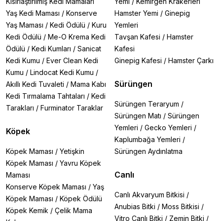
Kısırlaştırılmış Kedi Mamaları
Yemi
/
Kemirgen Krakerleri
Yaş Kedi Maması
/
Konserve
Hamster Yemi
/
Ginepig
Yaş Maması
/
Kedi Ödülü
/
Kuru
Yemleri
Kedi Ödülü
/
Me-O Krema Kedi
Tavşan Kafesi
/
Hamster
Ödülü
/
Kedi Kumları
/
Sanicat
Kafesi
Kedi Kumu
/
Ever Clean Kedi
Ginepig Kafesi
/
Hamster Çarkı
Kumu
/
Lindocat Kedi Kumu
/
Sürüngen
Akıllı Kedi Tuvaleti
/
Mama Kabı
Kedi Tırmalama Tahtaları
/
Kedi
Sürüngen Teraryum
/
Tarakları
/
Furminator Taraklar
Sürüngen Matı
/
Sürüngen
Yemleri
/
Gecko Yemleri
/
Köpek
Kaplumbağa Yemleri
/
Köpek Maması
/
Yetişkin
Sürüngen Aydınlatma
Köpek Maması
/
Yavru Köpek
Canlı
Maması
Konserve Köpek Maması
/
Yaş
Canlı Akvaryum Bitkisi
/
Köpek Maması
/
Köpek Ödülü
Anubias Bitki
/
Moss Bitkisi
/
Köpek Kemik
/
Çelik Mama
Vitro Canlı Bitki
/
Zemin Bitki
/