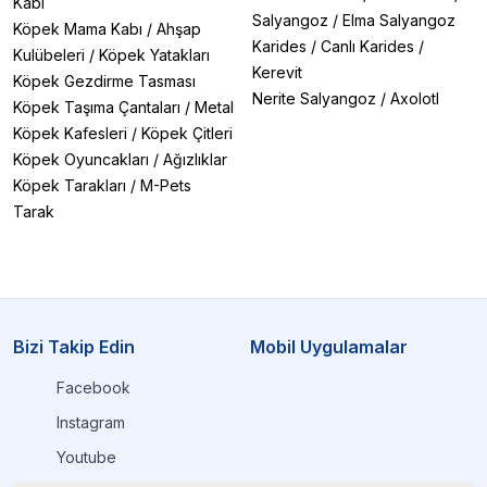
Kabı
Salyangoz
/
Elma Salyangoz
Köpek Mama Kabı
/
Ahşap
Karides
/
Canlı Karides
/
Kulübeleri
/
Köpek Yatakları
Kerevit
Köpek Gezdirme Tasması
Nerite Salyangoz
/
Axolotl
Köpek Taşıma Çantaları
/
Metal
Köpek Kafesleri
/
Köpek Çitleri
Köpek Oyuncakları
/
Ağızlıklar
Köpek Tarakları
/
M-Pets
Tarak
Bizi Takip Edin
Mobil Uygulamalar
Facebook
Instagram
Youtube