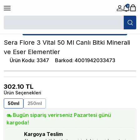
2
/
Akvaryum Katkı / Gübre
/
Sera Flore 3 Vital 50 Ml Canlı Bitki Minerali v
★ Atakan Petshop,
Sera yetkili satıcısıdır.
Sera Flore 3 Vital 50 Ml Canlı Bitki Minerali
ve Eser Elementler
Ürün Kodu
:
3347
Barkod
:
4001942033473
302.10
TL
Ürün Seçenekleri
50ml
250ml
Bugün sipariş verirseniz Pazartesi günü
kargoda!
Kargoya Teslim