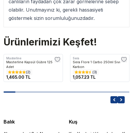
canlıların faydadan çok zarar görmelerine sebep
olabilir. Unutmayınız ki, gerekli hassasiyeti
göstermek sizin sorumluluğunuzdadır.
Ürünlerimizi Keşfet!
Masterline
Sera
Masterline Kapsül Gübre 125
Sera Flore 1 Carbo 250ml Sıvı
Adet
Karbon
(
2
)
(
3
)
1,465.00 TL
1,057.23 TL
Balık
Kuş