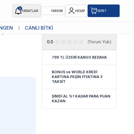
2
FIRSATLAR
YARDIM
HESAP
SEPET
★ Atakan Petshop,
Royal Canin yetkili
NGEN
CANLI BİTKİ
işkin Kedi
satıcısıdır.
0.0
(
Yorum Yok
)
799 TL ÜZERİ KARGO BEDAVA
BONUS ve WORLD KREDİ
KARTINA PEŞİN FİYATINA 3
TAKSİT
ŞİMDİ AL %1 KADAR PARA PUAN
KAZAN