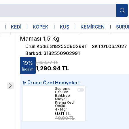
şkin Kedi Maması 1,5 Kg
Royal Canin
KEDİ
KÖPEK
KUŞ
KEMİRGEN
SÜRÜ
Royal Canin Light Weight Care Diyet Yet
Maması 1,5 Kg
Ürün Kodu
:
3182550902991
SKT
:
01.06.2027
Barkod
:
3182550902991
19
%
1,600.77 TL
1,290.94
TL
İndirim
✨ Ürüne Özel Hediyeler!
Supreme
Cat Ton
Balıklı ve
Midyeli
Krema Kedi
Ödülü
4x14gr
0.01 TL
49.90 TL