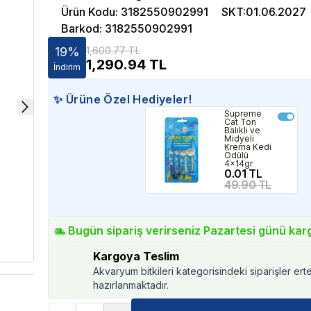
Ürün Kodu
:
3182550902991
SKT
:
01.06.2027
Barkod
:
3182550902991
19
%
1,600.77 TL
1,290.94
TL
İndirim
✨ Ürüne Özel Hediyeler!
Supreme
Cat Ton
Balıklı ve
Midyeli
Krema Kedi
Ödülü
4x14gr
0.01 TL
49.90 TL
Bugün sipariş verirseniz Pazartesi günü kar
Kargoya Teslim
Akvaryum bitkileri kategorisindeki siparişler ert
hazırlanmaktadır.