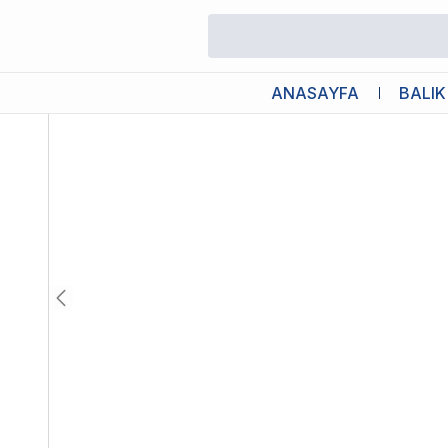
/
Yetişkin Kedi Maması
/
Royal Canin Light Weight Care Diyet Yeti
ANASAYFA
BALIK