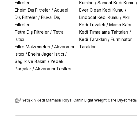
Filtreleri
Kumları
/
Sanicat Kedi Kumu
Eheim Dış Filtreler
/
Aquael
Ever Clean Kedi Kumu
/
Dış Filtreler
/
Fluval Dış
Lindocat Kedi Kumu
/
Akıllı
Filtreler
Kedi Tuvaleti
/
Mama Kabı
Tetra Dış Filtreler
/
Tetra
Kedi Tırmalama Tahtaları
/
Isıtıcı
Kedi Tarakları
/
Furminator
Filtre Malzemeleri
/
Akvaryum
Taraklar
Isıtıcı
/
Eheim Jager Isıtıcı
/
Sağlık ve Bakım
/
Yedek
Parçalar
/
Akvaryum Testleri
/
Yetişkin Kedi Maması
/
Royal Canin Light Weight Care Diyet Yeti