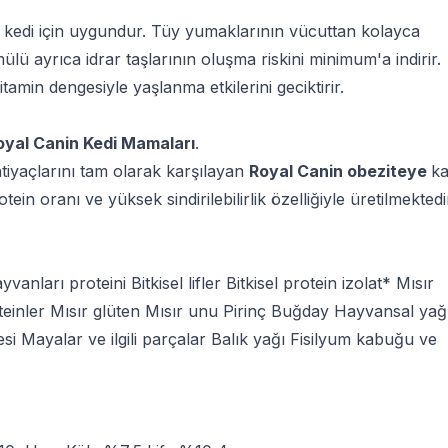
n kedi için uygundur. Tüy yumaklarının vücuttan kolayca
ülü ayrıca idrar taşlarının oluşma riskini minimum'a indirir.
itamin dengesiyle yaşlanma etkilerini geciktirir.
oyal Canin Kedi Mamaları
.
ihtiyaçlarını tam olarak karşılayan
Royal Canin obeziteye
ka
in oranı ve yüksek sindirilebilirlik özelliğiyle üretilmektedi
ları proteini Bitkisel lifler Bitkisel protein izolat* Mısır
teinler Mısır glüten Mısır unu Pirinç Buğday Hayvansal yağ
i Mayalar ve ilgili parçalar Balık yağı Fisilyum kabuğu ve