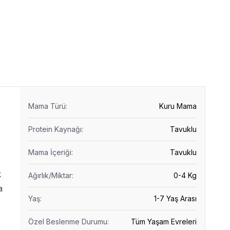
Mama Türü
:
Kuru Mama
Protein Kaynağı
:
Tavuklu
Mama İçeriği
:
Tavuklu
k
Ağırlık/Miktar
:
0-4 Kg
a
Yaş
:
1-7 Yaş Arası
Özel Beslenme Durumu
:
Tüm Yaşam Evreleri