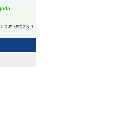
goda!
esi gün kargo için