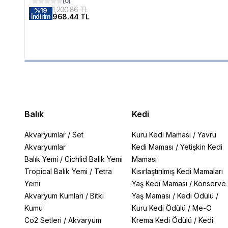
(
0
)
1,200.86 TL
%
19
968.44 TL
İndirim
Balık
Kedi
Akvaryumlar
/
Set
Kuru Kedi Maması
/
Yavru
Akvaryumlar
Kedi Maması
/
Yetişkin Kedi
Balık Yemi
/
Cichlid Balık Yemi
Maması
Tropical Balık Yemi
/
Tetra
Kısırlaştırılmış Kedi Mamaları
Yemi
Yaş Kedi Maması
/
Konserve
Akvaryum Kumları
/
Bitki
Yaş Maması
/
Kedi Ödülü
/
Kumu
Kuru Kedi Ödülü
/
Me-O
Co2 Setleri
/
Akvaryum
Krema Kedi Ödülü
/
Kedi