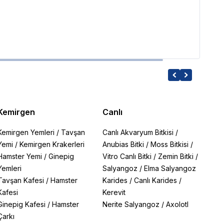
%
24
İndiri
Kemirgen
Canlı
Kemirgen Yemleri
/
Tavşan
Canlı Akvaryum Bitkisi
/
Yemi
/
Kemirgen Krakerleri
Anubias Bitki
/
Moss Bitkisi
/
Hamster Yemi
/
Ginepig
Vitro Canlı Bitki
/
Zemin Bitki
/
Yemleri
Salyangoz
/
Elma Salyangoz
Tavşan Kafesi
/
Hamster
Karides
/
Canlı Karides
/
Kafesi
Kerevit
Ginepig Kafesi
/
Hamster
Nerite Salyangoz
/
Axolotl
Çarkı