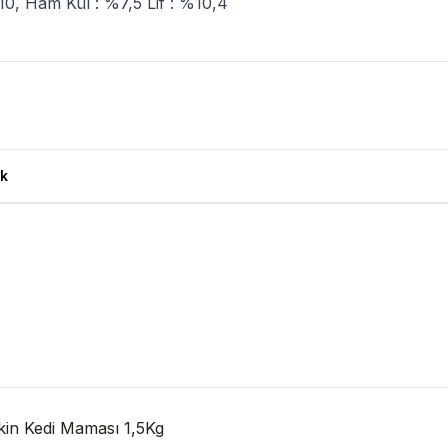
10, Ham Kül : %7,5 Lif : %10,4
aması 1,5 Kg Ürün Yorumları
k
işkin Kedi Maması 1,5Kg