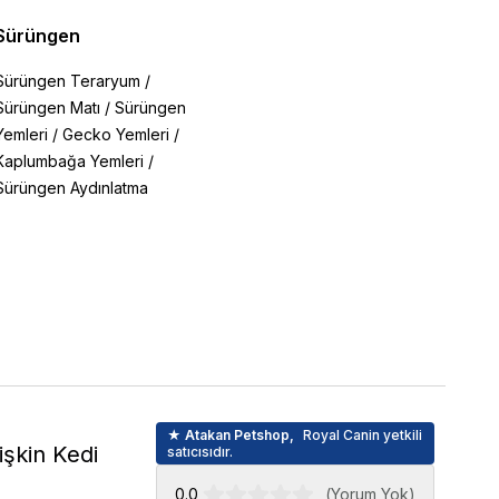
Sürüngen
Sürüngen Teraryum
/
Sürüngen Matı
/
Sürüngen
Yemleri
/
Gecko Yemleri
/
Kaplumbağa Yemleri
/
Sürüngen Aydınlatma
★ Atakan Petshop,
Royal Canin yetkili
işkin Kedi
satıcısıdır.
0.0
(
Yorum Yok
)