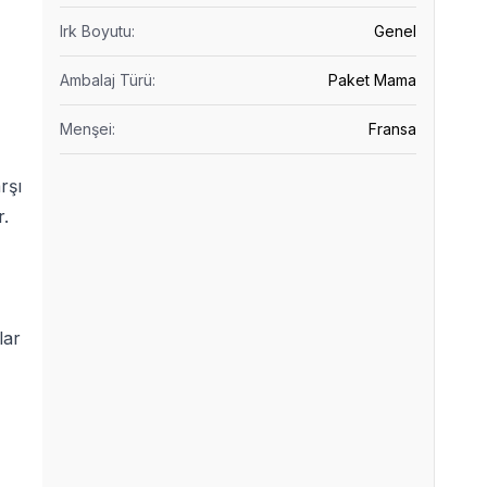
Irk Boyutu
:
Genel
Ambalaj Türü
:
Paket Mama
Menşei
:
Fransa
rşı
r.
lar